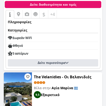
Δείτε διαθεσιμότητα και τιμές
$
+4
Πληροφορίες
Κατηγορίες
Δωρεάν WiFi
Φθηνό
3 αστέρων
Δείτε περισσότερα
The Velanidies - Οι Βελανιδιές
Βίλα στην
Αγία Μαρίνα
Εξαιρετικό
9,5