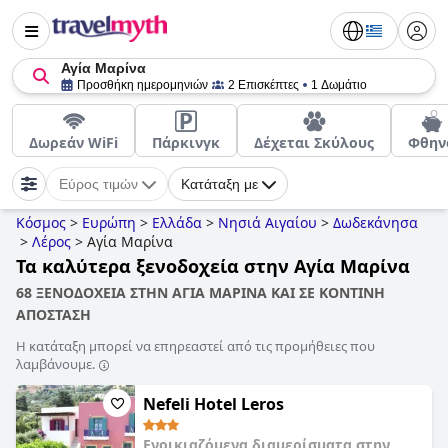
Αγία Μαρίνα
Προσθήκη ημερομηνιών
2 Επισκέπτες
1 Δωμάτιο
Δωρεάν WiFi
Πάρκινγκ
Δέχεται Σκύλους
Φθην
Εύρος τιμών
Κατάταξη με
Κόσμος
>
Ευρώπη
>
Ελλάδα
>
Νησιά Αιγαίου
>
Δωδεκάνησα
>
Λέρος
>
Αγία Μαρίνα
Τα καλύτερα ξενοδοχεία στην Αγία Μαρίνα
68 ΞΕΝΟΔΟΧΕΙΑ ΣΤΗΝ ΑΓΙΑ ΜΑΡΙΝΑ ΚΑΙ ΣΕ ΚΟΝΤΙΝΗ
ΑΠΟΣΤΑΣΗ
Η κατάταξη μπορεί να επηρεαστεί από τις προμήθειες που
λαμβάνουμε.
Nefeli Hotel Leros
Ενοικιαζόμενα διαμερίσματα στην