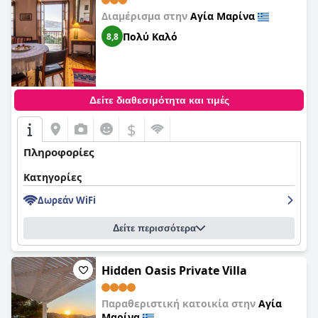
Διαμέρισμα στην
Αγία Μαρίνα
Πολύ Καλό
8,8
Δείτε διαθεσιμότητα και τιμές
$
Πληροφορίες
Κατηγορίες
Δωρεάν WiFi
Δείτε περισσότερα
Hidden Oasis Private Villa
Παραθεριστική κατοικία στην
Αγία
Μαρίνα