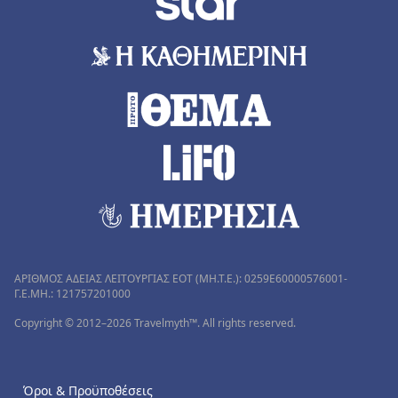
ΑΡΙΘΜΟΣ ΑΔΕΙΑΣ ΛΕΙΤΟΥΡΓΙΑΣ ΕΟΤ (MH.T.E.): 0259Ε60000576001-
Γ.Ε.ΜΗ.: 121757201000
Copyright © 2012–2026 Travelmyth™. All rights reserved.
Όροι & Προϋποθέσεις