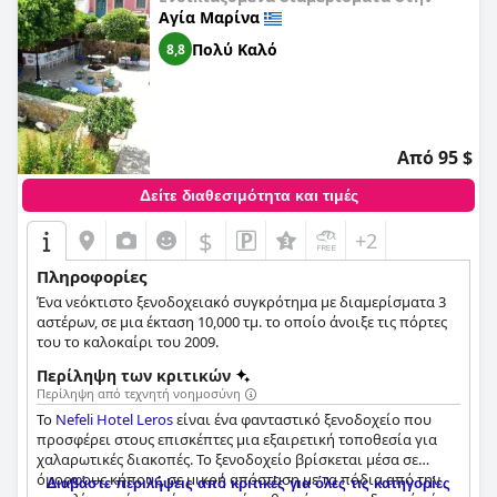
Αγία Μαρίνα
Πολύ Καλό
8,8
Από 95 $
Δείτε διαθεσιμότητα και τιμές
$
+2
Πληροφορίες
Ένα νεόκτιστο ξενοδοχειακό συγκρότημα με διαμερίσματα 3
αστέρων, σε μια έκταση 10,000 τμ. το οποίο άνοιξε τις πόρτες
του το καλοκαίρι του 2009.
Περίληψη των κριτικών
Περίληψη από τεχνητή νοημοσύνη
Το
Nefeli Hotel Leros
είναι ένα φανταστικό ξενοδοχείο που
προσφέρει στους επισκέπτες μια εξαιρετική τοποθεσία για
χαλαρωτικές διακοπές. Το ξενοδοχείο βρίσκεται μέσα σε
όμορφους κήπους, σε μικρή απόσταση με τα πόδια από την
Διαβάστε περιλήψεις από κριτικές για όλες τις κατηγορίες