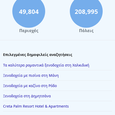
Ξενοδοχεία στη Ρώμη
Ξενοδοχεία στην Καστοριά
49,804
208,995
Ξενοδοχεία στην Αλεξανδρούπολη
Ξενοδοχεία στη Σκόπελο
Περιοχές
Πόλεις
Ξενοδοχεία στο Καρπενήσι
Ξενοδοχεία στην Πρέβεζα
Ξενοδοχεία στο Παρίσι
Επιλεγμένες δημοφιλείς αναζητήσεις
Ξενοδοχεία στην Καρδίτσα
Τα καλύτερα ρομαντικά ξενοδοχεία στη Χαλκιδική
Ξενοδοχεία στους Νέους Πόρους
Ξενοδοχεία με πισίνα στη Μάνη
Ξενοδοχεία στην Ελούντα
Ξενοδοχεία με καζίνο στη Ρόδο
Ξενοδοχεία στην Ικαρία
Ξενοδοχεία στη Δημητσάνα
Ξενοδοχεία στην Κέα
Ξενοδοχεία στην Κομοτηνή
Creta Palm Resort Hotel & Apartments
Ξενοδοχεία στη Στούπα