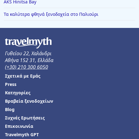
AKS Hinitsa Bay
Ξενοδοχεία στην Καλλιθέα Χαλκιδική
Τα καλύτερα φθηνά ξενοδοχεία στο Παλιούρι
Ξενοδοχεία στη Μεθώνη
Ξενοδοχεία στον Ωρωπό
Ξενοδοχεία στην Κρυοπηγή
Ξενοδοχεία στην Αμμουδιά
Γυθείου 22, Χαλάνδρι
Αθήνα 152 31, Ελλάδα
Ξενοδοχεία σε Αιτωλικό
(+30) 210 300 6050
Ξενοδοχεία στο Μουζάκι
Σχετικά με Εμάς
Ξενοδοχεία στο Δρέπανο
Press
Κατηγορίες
Ξενοδοχεία στο Κανάλι
Βραβεία ξενοδοχείων
Ξενοδοχεία στον Πλακιά
Blog
Ξενοδοχεία στην Καλόγρια
Συχνές Ερωτήσεις
Επικοινωνία
Travelmyth GPT