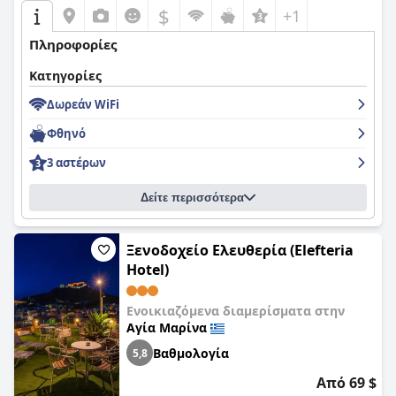
λόγους για τους οποίους επιστρέφουν συνεχώς στο
Nefeli
$
+1
Hotel Leros
.
Πληροφορίες
Κατηγορίες
Δωρεάν WiFi
Φθηνό
3 αστέρων
Δείτε περισσότερα
Ξενοδοχείο Ελευθερία (Elefteria
Hotel)
Ενοικιαζόμενα διαμερίσματα στην
Αγία Μαρίνα
Βαθμολογία
5,8
Από 69 $