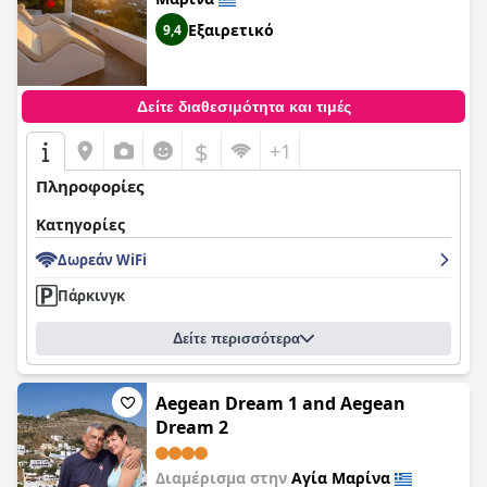
Εξαιρετικό
9,4
Δείτε διαθεσιμότητα και τιμές
$
+1
Πληροφορίες
Κατηγορίες
Δωρεάν WiFi
Πάρκινγκ
Δείτε περισσότερα
Aegean Dream 1 and Aegean
Dream 2
Διαμέρισμα στην
Αγία Μαρίνα