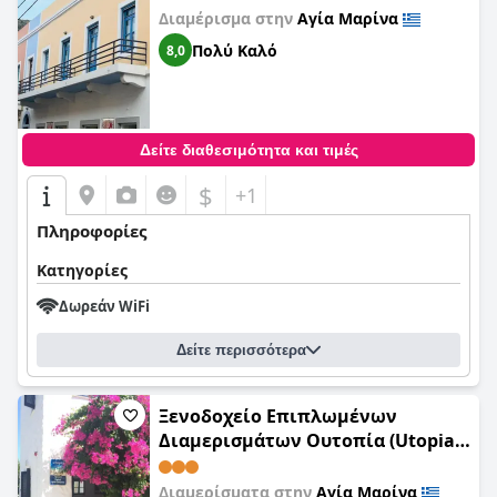
Διαμέρισμα στην
Αγία Μαρίνα
Πολύ Καλό
8,0
Δείτε διαθεσιμότητα και τιμές
$
+1
Πληροφορίες
Κατηγορίες
Δωρεάν WiFi
Δείτε περισσότερα
Ξενοδοχείο Επιπλωμένων
Διαμερισμάτων Ουτοπία (Utopia
Hotel Apartments)
Διαμερίσματα στην
Αγία Μαρίνα