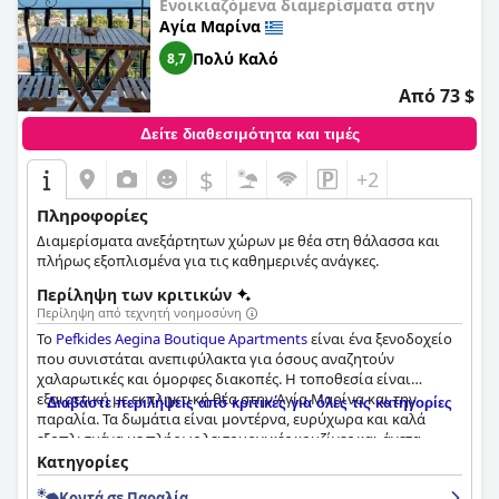
Ενοικιαζόμενα διαμερίσματα στην
Αγία Μαρίνα
Πολύ Καλό
8,7
Από 73 $
Δείτε διαθεσιμότητα και τιμές
$
+2
Πληροφορίες
Διαμερίσματα ανεξάρτητων χώρων με θέα στη θάλασσα και
πλήρως εξοπλισμένα για τις καθημερινές ανάγκες.
Περίληψη των κριτικών
Περίληψη από τεχνητή νοημοσύνη
Το
Pefkides Aegina Boutique Apartments
είναι ένα ξενοδοχείο
που συνιστάται ανεπιφύλακτα για όσους αναζητούν
χαλαρωτικές και όμορφες διακοπές. Η τοποθεσία είναι
εξαιρετική με εκπληκτική θέα στην Αγία Μαρίνα και την
Διαβάστε περιλήψεις από κριτικές για όλες τις κατηγορίες
παραλία. Τα δωμάτια είναι μοντέρνα, ευρύχωρα και καλά
εξοπλισμένα με πλήρως λειτουργικές κουζίνες και άνετα
κρεβάτια. Το ξενοδοχείο λαμβάνει σοβαρά υπόψη του τα
Κατηγορίες
μέτρα COVID-19, διασφαλίζοντας ότι τα πάντα
Κοντά σε Παραλία