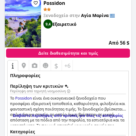
Possidon
Ξενοδοχείο στην
Αγία Μαρίνα
Εξαιρετικό
9,4
Από 56 $
Δείτε διαθεσιμότητα και τιμές
$
+6
Πληροφορίες
Περίληψη των κριτικών
Περίληψη από τεχνητή νοημοσύνη
Το
Possidon
είναι ένα οικογενειακό ξενοδοχείο που
προσφέρει εξαιρετική τοποθεσία, καθαριότητα, φιλοξενία και
φανταστική σχέση ποιότητας-τιμής. Το ξενοδοχείο βρίσκεται
σε ένα ήσυχο σημείο, το οποίο όμως βρίσκεται σε μικρή
Διαβάστε περιλήψεις από κριτικές για όλες τις κατηγορίες
απόσταση με τα πόδια από την παραλία, τα εστιατόρια και τα
καταστήματα. Το πρωινό αποτελεί κορυφαίο σημείο της
διαμονής με τους επισκέπτες να παραληρούν για το φρέσκο
Κατηγορίες