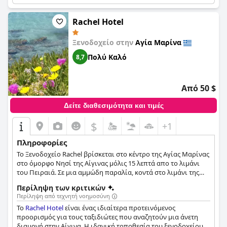
επισκέπτες να το περιγράφουν ως εξαιρετικά ευγενικό, φιλικό
και εξυπηρετικό. Η ιδιωτική πισίνα και η παραλία είναι
άψογα συντηρημένες και προσφέρουν καταπληκτικές
Rachel Hotel
ξαπλώστρες και ομπρέλες. Ωστόσο, η καθαριότητα είναι
ανάμεικτη με ορισμένους επισκέπτες να την περιγράφουν ως
Ξενοδοχείο στην
Αγία Μαρίνα
κακή σε ορισμένα δωμάτια ή μπάνια. Συνολικά, το
Apollo
Resort
αξίζει σίγουρα να το σκεφτείτε για μια μελλοντική
Πολύ Καλό
8,7
διαμονή.
Από 50 $
Δείτε διαθεσιμότητα και τιμές
$
+1
Πληροφορίες
Το Ξενοδοχείο Rachel βρίσκεται στο κέντρο της Αγίας Μαρίνας
στο όμορφο Νησί της Αίγινας μόλις 15 λεπτά απο το λιμάνι
του Πειραιά. Σε μια αμμώδη παραλία, κοντά στο λιμάνι της
Αγίας Μαρίνας και σε κοντινή απόσταση απο τα μαγαζιά.
Περίληψη των κριτικών
Περίληψη από τεχνητή νοημοσύνη
Το
Rachel Hotel
είναι ένας ιδιαίτερα προτεινόμενος
προορισμός για τους ταξιδιώτες που αναζητούν μια άνετη
διαμονή στην Αίγινα. Η ιδανική τοποθεσία του ξενοδοχείου