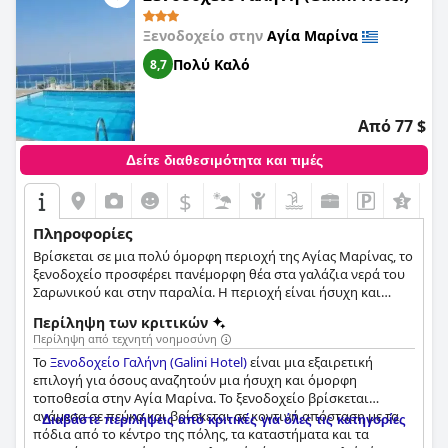
καθαριότητας, τοποθεσίας και άνετων κρεβατιών.
Ξενοδοχείο στην
Αγία Μαρίνα
Πολύ Καλό
8,7
Από 77 $
Δείτε διαθεσιμότητα και τιμές
$
Πληροφορίες
Βρίσκεται σε μια πολύ όμορφη περιοχή της Αγίας Μαρίνας, το
ξενοδοχείο προσφέρει πανέμορφη θέα στα γαλάζια νερά του
Σαρωνικού και στην παραλία. Η περιοχή είναι ήσυχη και
προσφέρεται για χαλάρωση και ηρεμία.
Περίληψη των κριτικών
Περίληψη από τεχνητή νοημοσύνη
Το
Ξενοδοχείο Γαλήνη (Galini Hotel)
είναι μια εξαιρετική
επιλογή για όσους αναζητούν μια ήσυχη και όμορφη
τοποθεσία στην Αγία Μαρίνα. Το ξενοδοχείο βρίσκεται
ανάμεσα σε πεύκα και βρίσκεται σε κοντινή απόσταση με τα
Διαβάστε περιλήψεις από κριτικές για όλες τις κατηγορίες
πόδια από το κέντρο της πόλης, τα καταστήματα και τα