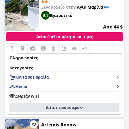
Ξενοδοχείο στην
Αγία Μαρίνα
Εξαιρετικό
9,1
Από 44 $
Δείτε διαθεσιμότητα και τιμές
$
+1
Πληροφορίες
Κατηγορίες
Κοντά σε Παραλία
Μικρό
Δωρεάν WiFi
Δείτε περισσότερα
Artemis Rooms