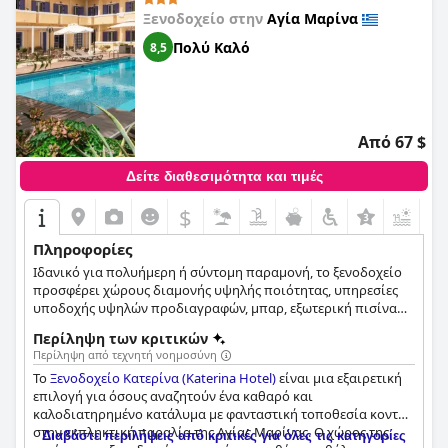
Ξενοδοχείο στην
Αγία Μαρίνα
Πολύ Καλό
8,5
Από 67 $
Δείτε διαθεσιμότητα και τιμές
$
+3
Πληροφορίες
Ιδανικό για πολυήμερη ή σύντομη παραμονή, το ξενοδοχείο
προσφέρει χώρους διαμονής υψηλής ποιότητας, υπηρεσίες
υποδοχής υψηλών προδιαγραφών, μπαρ, εξωτερική πισίνα
και ηλιόλουστη βεράντα.
Περίληψη των κριτικών
Περίληψη από τεχνητή νοημοσύνη
Το
Ξενοδοχείο Κατερίνα (Katerina Hotel)
είναι μια εξαιρετική
επιλογή για όσους αναζητούν ένα καθαρό και
καλοδιατηρημένο κατάλυμα με φανταστική τοποθεσία κοντά
στην εκπληκτική παραλία της Αγίας Μαρίνας. Ο χώρος της
Διαβάστε περιλήψεις από κριτικές για όλες τις κατηγορίες