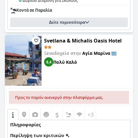
μικροπροβλήματα με τις ξεπερασμένες εγκαταστάσεις και τη
Δωρεάν Διαμονή για Σκύλους
συντήρηση της πισίνας, η πλειοψηφία των κριτικών επαινεί
Κοντά σε Παραλία
την εξαιρετική καθαριότητα, την άνεση και το στυλ των
εσωτερικών χώρων, καθιστώντας τη
Villa Alexandra
μια
κατάλληλη επιλογή για τους ταξιδιώτες που αναζητούν μια
Δείτε περισσότερα
καθαρή και άνετη διαμονή.
Svetlana & Michalis Oasis Hotel
Ξενοδοχείο στην
Αγία Μαρίνα
Πολύ Καλό
8,4
Προς το παρόν ανενεργό στην πλατφόρμα μας.
$
+3
Πληροφορίες
Περίληψη των κριτικών