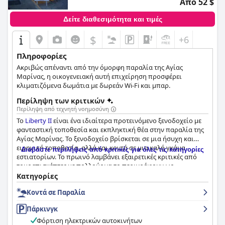
Από 52 $
Δείτε διαθεσιμότητα και τιμές
$
+6
Πληροφορίες
Ακριβώς απέναντι από την όμορφη παραλία της Αγίας
Μαρίνας, η οικογενειακή αυτή επιχείρηση προσφέρει
κλιματιζόμενα δωμάτια με δωρεάν Wi-Fi και μπαρ.
Περίληψη των κριτικών
Περίληψη από τεχνητή νοημοσύνη
Το
Liberty II
είναι ένα ιδιαίτερα προτεινόμενο ξενοδοχείο με
φανταστική τοποθεσία και εκπληκτική θέα στην παραλία της
Αγίας Μαρίνας. Το ξενοδοχείο βρίσκεται σε μια ήσυχη και
ειρηνική τοποθεσία, αλλά και κοντά σε μια καλή γκάμα
Διαβάστε περιλήψεις από κριτικές για όλες τις κατηγορίες
εστιατορίων. Το πρωινό λαμβάνει εξαιρετικές κριτικές από
τους επισκέπτες με πολλούς να το περιγράφουν ως
εξαιρετικό, γενναιόδωρο και υπέροχο. Τα δωμάτια είναι
Κατηγορίες
υπέροχα, φωτεινά και πεντακάθαρα, ενώ ορισμένα διαθέτουν
Κοντά σε Παραλία
μπαλκόνι μεγάλου μεγέθους με θέα στον ωκεανό. Το
προσωπικό επαινείται ιδιαίτερα για το ότι είναι φιλικό,
Πάρκινγκ
ευγενικό και εξυπηρετικό με τον ιδιοκτήτη να αναφέρεται
συχνά για το μοναδικό του στυλ και τη φιλική του
Φόρτιση ηλεκτρικών αυτοκινήτων