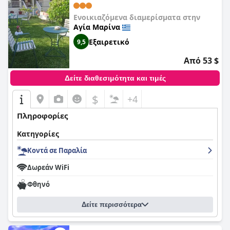
Ενοικιαζόμενα διαμερίσματα στην
Αγία Μαρίνα
Εξαιρετικό
9,5
Από 53 $
Δείτε διαθεσιμότητα και τιμές
$
+4
Πληροφορίες
Κατηγορίες
Κοντά σε Παραλία
Δωρεάν WiFi
Φθηνό
Δείτε περισσότερα