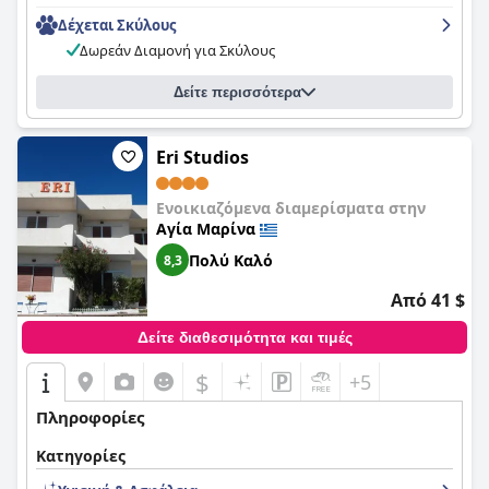
συμπεριφορά. Η εγγύτητα του ξενοδοχείου στην παραλία και
Δέχεται Σκύλους
η γραφική του τοποθεσία το καθιστούν εξαιρετική επιλογή
για όσους αναζητούν χαλαρωτικές διακοπές στην παραλία.
Δωρεάν Διαμονή για Σκύλους
Ενώ ορισμένοι επισκέπτες βρήκαν τα κρεβάτια άβολα και
χρήζουν ανανέωσης, συνολικά, το
Liberty II
είναι μια
Δείτε περισσότερα
εξαιρετική επιλογή για τους ταξιδιώτες που αναζητούν ένα
καθαρό, ασφαλές και φιλικό ξενοδοχείο σε μια υπέροχη
τοποθεσία.
Eri Studios
Ενοικιαζόμενα διαμερίσματα στην
Αγία Μαρίνα
Πολύ Καλό
8,3
Από 41 $
Δείτε διαθεσιμότητα και τιμές
$
+5
Πληροφορίες
Κατηγορίες