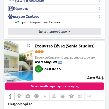
Υγιεινή & Ασφάλεια
Πάρκινγκ
Δέχεται Σκύλους
Δωρεάν Διαμονή για Σκύλους
Δείτε περισσότερα
Στούντιο Σένια (Senia Studios)
Ενοικιαζόμενα διαμερίσματα στην
Αγία Μαρίνα
Πολύ Καλό
8,9
Από 54 $
Δείτε διαθεσιμότητα και τιμές
$
+4
Πληροφορίες