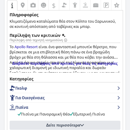
$
Πληροφορίες
Κλιματιζόμενα καταλύματα θέα στον Κόλπο του Σαρωνικού,
σε κοντινή απόσταση από ταβέρνες και μπαρ.
Περίληψη των κριτικών
Περίληψη από τεχνητή νοημοσύνη
Το
Apollo Resort
είναι ένα φανταστικό μπουτίκ θέρετρο, που
βρίσκεται σε μια επιβλητική θέση πάνω σε ένα βραχώδη
βράχο με θέα στη θάλασσα και με θέα που κόβει την ανάσα.
Αυτό το ήσυχο σημείο στο νησί της Αίγινας προσφέρει μια
Διαβάστε περιλήψεις από κριτικές για όλες τις κατηγορίες
χαλαρωτική διαμονή με ιδιωτική παραλία και δωρεάν
ξαπλώστρες. Οι επισκέπτες εκστασιάζονται για τη φανταστική
θέα στη θάλασσα από τα δωμάτια, τη βεράντα και το
Κατηγορίες
μπαλκόνι. Η τοποθεσία είναι εξαιρετική, μόλις 10 λεπτά με τα
Γκολφ
πόδια από το κέντρο της Αγίας Μαρίνας με τα εστιατόρια και
τα καταστήματά της. Το πρωινό είναι εξαιρετικό με ποικίλη
Για Οικογένειες
επιλογή γλυκών και αλμυρών επιλογών,
συμπεριλαμβανομένων πολλών φρέσκων φρούτων. Η
Πισίνα
εμπειρία του δείπνου λαμβάνει ανάμεικτες κριτικές, αλλά το
Πισίνα με Πανοραμική Θέα
Εξωτερική Πισίνα
εστιατόριο με τα σκαλοπάτια που οδηγούν στη θάλασσα
κόβει την ανάσα και οι καθημερινές σπεσιαλιτέ είναι
εξαιρετικές. Το προσωπικό είναι υπέροχο, με πολλούς
Δείτε περισσότερα