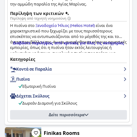
την αμμώδη παραλία της Αγίας Μαρίνας.
Περίληψη των κριτικών
Περίληψη από τεχνητή νοημοσύνη
Η πισίνα στο
Ξενοδοχείο Ήλιος (Helios Hotel)
είναι ένα
χαρακτηριστικό που ξεχωρίζει με τους περισσότερους
επισκέπτες να εντυπωσιάζονται από το μέγεθός της και το
άνετο περιβάλλον της. Αν και αναφέρθηκαν κάποιες αρνητικές
Διαβάστε περιλήψεις από κριτικές για όλες τις κατηγορίες
εμπειρίες, όπως ότι η πισίνα ήταν εκτός λειτουργίας ή
μολυσμένη με έντομα, συνολικά η πισίνα προσφέρει μια
αναζωογονητική και ευχάριστη εμπειρία για τους επισκέπτες.
Κατηγορίες
Κοντά σε Παραλία
Πισίνα
Εξωτερική Πισίνα
Δέχεται Σκύλους
Δωρεάν Διαμονή για Σκύλους
Δείτε περισσότερα
Finikas Rooms