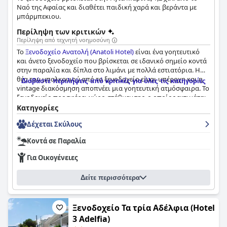
Ναό της Αφαίας και διαθέτει παιδική χαρά και βεράντα με
μπάρμπεκιου.
Περίληψη των κριτικών
Περίληψη από τεχνητή νοημοσύνη
Το
Ξενοδοχείο Ανατολή (Anatoli Hotel)
είναι ένα γοητευτικό
και άνετο ξενοδοχείο που βρίσκεται σε ιδανικό σημείο κοντά
στην παραλία και δίπλα στο λιμάνι με πολλά εστιατόρια. Η
θέα του μπαλκονιού από το ξενοδοχείο είναι υπέροχη και η
Διαβάστε περιλήψεις από κριτικές για όλες τις κατηγορίες
vintage διακόσμηση αποπνέει μια γοητευτική ατμόσφαιρα. Το
ξενοδοχείο προσφέρει χώρο στάθμευσης, ο οποίος εκτιμάται
από τους επισκέπτες. Το προσωπικό είναι η επιτομή της
Κατηγορίες
άριστης φιλοξενίας, παρέχοντας προσεκτική εξυπηρέτηση
Δέχεται Σκύλους
που αφήνει στους επισκέπτες την αίσθηση ότι βρίσκονται με
την οικογένειά τους. Οι θερμόκαρδοι ιδιοκτήτες, Ανθούλα και
Κοντά σε Παραλία
Φίλιππος, είναι καταπληκτικοί οικοδεσπότες που κάνουν τα
πάντα για να διασφαλίσουν ότι οι ανάγκες των επισκεπτών
Για Οικογένειες
τους ικανοποιούνται. Οι επισκέπτες επαινούν την άψογη
εξυπηρέτηση του ξενοδοχείου και την άψογη συμπεριφορά
Δείτε περισσότερα
του φιλικού και ευγενικού προσωπικού. Παρά κάποια
παράπονα για αδιαφορία, οι επισκέπτες συμφωνούν ότι οι
απόλυτοι οικοδεσπότες στο ξενοδοχείο Ανατολή είναι το
καλύτερο μέρος για να μείνετε για μια άνετη και φιλόξενη
Ξενοδοχείο Τα τρία Αδέλφια (Hotel
εμπειρία.
3 Adelfia)