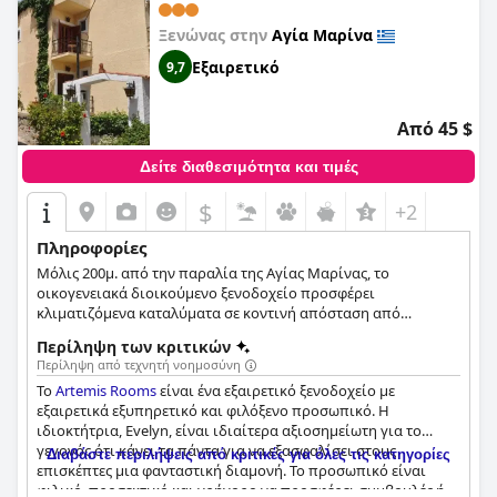
Ξενώνας στην
Αγία Μαρίνα
Εξαιρετικό
9,7
Από 45 $
Δείτε διαθεσιμότητα και τιμές
$
+2
Πληροφορίες
Μόλις 200μ. από την παραλία της Αγίας Μαρίνας, το
οικογενειακά διοικούμενο ξενοδοχείο προσφέρει
κλιματιζόμενα καταλύματα σε κοντινή απόσταση από
εστιατόρια, μπαρ και καταστήματα.
Περίληψη των κριτικών
Περίληψη από τεχνητή νοημοσύνη
Το
Artemis Rooms
είναι ένα εξαιρετικό ξενοδοχείο με
εξαιρετικά εξυπηρετικό και φιλόξενο προσωπικό. Η
ιδιοκτήτρια, Evelyn, είναι ιδιαίτερα αξιοσημείωτη για το
γεγονός ότι κάνει τα πάντα για να εξασφαλίσει στους
Διαβάστε περιλήψεις από κριτικές για όλες τις κατηγορίες
επισκέπτες μια φανταστική διαμονή. Το προσωπικό είναι
φιλικό, προσεκτικό και γρήγορο να προσφέρει συμβουλές ή