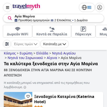
Αγία Μαρίνα
Προσθήκη ημερομηνιών
2 Επισκέπτες
1 Δωμάτιο
Δωρεάν WiFi
Κοντά σε Παραλία
Πάρκινγκ
Μικ
Εύρος τιμών
Κατάταξη με
Κόσμος
>
Ευρώπη
>
Ελλάδα
>
Νησιά Αιγαίου
>
Νησιά του Σαρωνικού
>
Αίγινα
>
Αγία Μαρίνα
Τα καλύτερα ξενοδοχεία στην Αγία Μαρίνα
88 ΞΕΝΟΔΟΧΕΙΑ ΣΤΗΝ ΑΓΙΑ ΜΑΡΙΝΑ ΚΑΙ ΣΕ ΚΟΝΤΙΝΗ
ΑΠΟΣΤΑΣΗ
Η κατάταξη μπορεί να επηρεαστεί από τις προμήθειες που
λαμβάνουμε.
Ξενοδοχείο Κατερίνα (Katerina
Hotel)