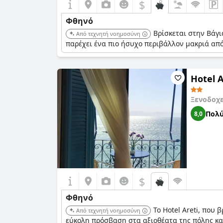
$
Φθηνό
Βρίσκεται στην Βάγια
Από τεχνητή νοημοσύνη
παρέχει ένα πιο ήσυχο περιβάλλον μακριά από 
Hotel A
Ξενοδοχ
Πολύ
8,0
$
Φθηνό
Το Hotel Areti, που
Από τεχνητή νοημοσύνη
εύκολη πρόσβαση στα αξιοθέατα της πόλης και