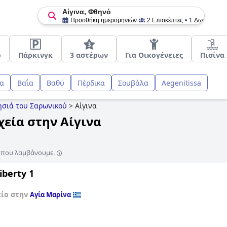
Αίγινα, Φθηνό
Προσθήκη ημερομηνιών
2 Επισκέπτες
1 Δωμάτιο
ό
Πάρκινγκ
3 αστέρων
Για Οικογένειες
Πισίνα
να
Βαΐα
Βαθύ
Πέρδικα
Σουβάλα
Aegenitissa
σιά του Σαρωνικού
>
Αίγινα
χεία στην Αίγινα
ς που λαμβάνουμε.
iberty 1
είο στην
Αγία Μαρίνα
ό