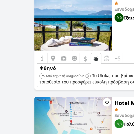
Ξενοδοχ
Εξαι
9,0
$
+5
Φθηνό
Το Ulrika, που βρίσ
Από τεχνητή νοημοσύνη
τοποθεσία του προσφέρει εύκολη πρόσβαση στι
Hotel 
Ξενοδοχ
Πολύ
8,3