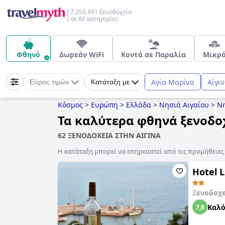
7,258,491 ξενοδοχεία
σε 60 κατηγορίες
Φθηνό
Δωρεάν WiFi
Κοντά σε Παραλία
Μικρ
Αγία Μαρίνα
Αίγι
Εύρος τιμών
Κατάταξη με
Κόσμος
>
Ευρώπη
>
Ελλάδα
>
Νησιά Αιγαίου
>
Νη
Τα καλύτερα φθηνά ξενοδο
62 ΞΕΝΟΔΟΧΕΙΑ ΣΤΗΝ ΑΙΓΙΝΑ
Η κατάταξη μπορεί να επηρεαστεί από τις προμήθειε
Hotel L
Ξενοδοχ
Καλ
7,8