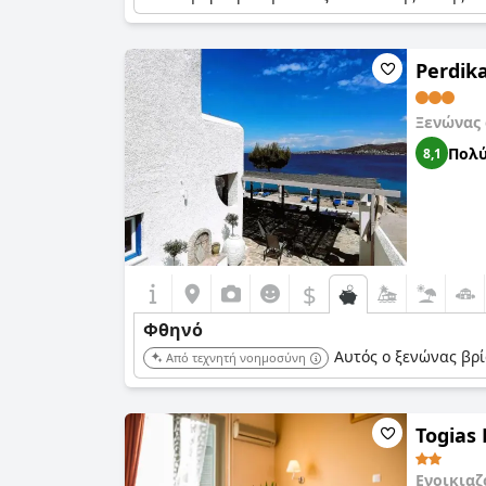
Perdik
Ξενώνας
Πολύ
8,1
$
Φθηνό
Αυτός ο ξενώνας βρί
Από τεχνητή νοημοσύνη
Togias 
Ενοικιαζ