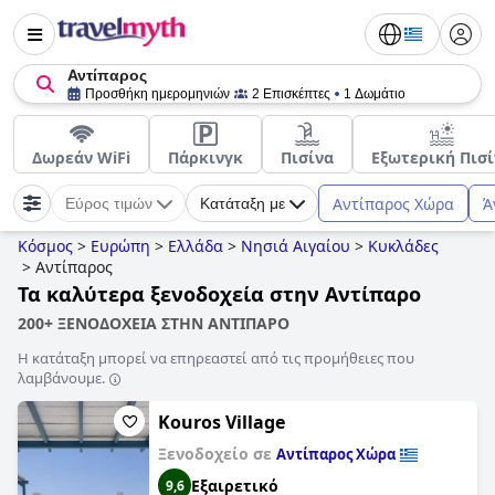
Αντίπαρος
Προσθήκη ημερομηνιών
2 Επισκέπτες
1 Δωμάτιο
Δωρεάν WiFi
Πάρκινγκ
Πισίνα
Εξωτερική Πισί
Αντίπαρος Χώρα
Ά
Εύρος τιμών
Κατάταξη με
Κόσμος
>
Ευρώπη
>
Ελλάδα
>
Νησιά Αιγαίου
>
Κυκλάδες
>
Αντίπαρος
Τα καλύτερα ξενοδοχεία στην Αντίπαρο
200+ ΞΕΝΟΔΟΧΕΙΑ ΣΤΗΝ ΑΝΤΙΠΑΡΟ
Η κατάταξη μπορεί να επηρεαστεί από τις προμήθειες που
λαμβάνουμε.
Kouros Village
Ξενοδοχείο σε
Αντίπαρος Χώρα
Εξαιρετικό
9,6