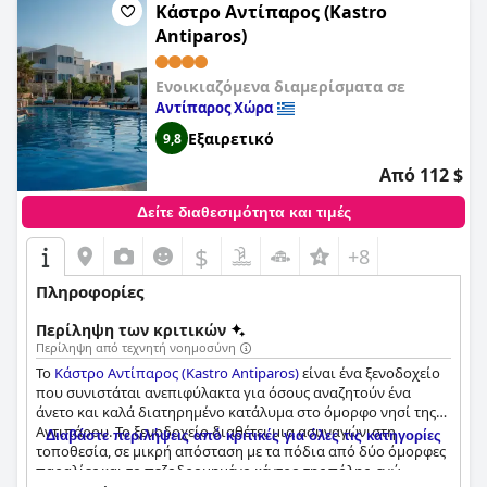
Κάστρο Αντίπαρος (Kastro
Antiparos)
Ενοικιαζόμενα διαμερίσματα σε
Αντίπαρος Χώρα
Εξαιρετικό
9,8
Από 112 $
Δείτε διαθεσιμότητα και τιμές
$
+8
Πληροφορίες
Περίληψη των κριτικών
Περίληψη από τεχνητή νοημοσύνη
Το
Κάστρο Αντίπαρος (Kastro Antiparos)
είναι ένα ξενοδοχείο
που συνιστάται ανεπιφύλακτα για όσους αναζητούν ένα
άνετο και καλά διατηρημένο κατάλυμα στο όμορφο νησί της
Αντιπάρου. Το ξενοδοχείο διαθέτει μια ασυναγώνιστη
Διαβάστε περιλήψεις από κριτικές για όλες τις κατηγορίες
τοποθεσία, σε μικρή απόσταση με τα πόδια από δύο όμορφες
παραλίες και το πεζοδρομημένο κέντρο της πόλης, ενώ