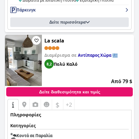
Δωμάτια με Ιδιωτική Πισίνα
Εξωτερική Πισίνα
Πάρκινγκ
Δείτε περισσότερα
La scala
Διαμέρισμα σε
Αντίπαρος Χώρα
Πολύ Καλό
8,2
Από 79 $
Δείτε διαθεσιμότητα και τιμές
$
+2
Πληροφορίες
Κατηγορίες
Κοντά σε Παραλία