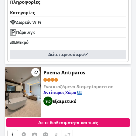
Πληροφορίες
Κατηγορίες
Δωρεάν WiFi
Πάρκινγκ
Μικρό
Δείτε περισσότερα
Poema Antiparos
Ενοικιαζόμενα διαμερίσματα σε
Αντίπαρος Χώρα
Εξαιρετικό
9,0
Δείτε διαθεσιμότητα και τιμές
$
+7