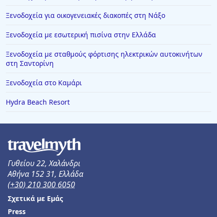
Ξενοδοχεία στην Ιερισσό
Ξενοδοχεία για οικογενειακές διακοπές στη Νάξο
Ξενοδοχεία στον Καραβοστάση
Ξενοδοχεία με εσωτερική πισίνα στην Ελλάδα
Ξενοδοχεία στο Λαύριο
Ξενοδοχεία με σταθμούς φόρτισης ηλεκτρικών αυτοκινήτων
Ξενοδοχεία σε Αμμουδάρα
στη Σαντορίνη
Ξενοδοχεία στην Κρακοβία
Ξενοδοχεία στο Καμάρι
Ξενοδοχεία στη Σαρωνίδα
Hydra Beach Resort
Ξενοδοχεία στη Μακρινίτσα
Ξενοδοχεία σε Νιφοραίικα
Γυθείου 22, Χαλάνδρι
Αθήνα 152 31, Ελλάδα
(+30) 210 300 6050
Σχετικά με Εμάς
Press