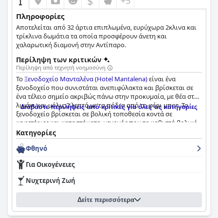
$
+5
Πληροφορίες
Αποτελείται από 32 άρτια επιπλωμένα, ευρύχωρα 2κλινα και
τρίκλινα δωμάτια τα οποία προσφέρουν άνετη και
χαλαρωτική διαμονή στην Αντίπαρο.
Περίληψη των κριτικών
Περίληψη από τεχνητή νοημοσύνη
Το
Ξενοδοχείο Μανταλένα (Hotel Mantalena)
είναι ένα
ξενοδοχείο που συνιστάται ανεπιφύλακτα και βρίσκεται σε
ένα τέλειο σημείο ακριβώς πάνω στην προκυμαία, με θέα στο
λιμάνι και μόλις 2 λεπτά με τα πόδια από το φέρι μποτ. Το
Διαβάστε περιλήψεις από κριτικές για όλες τις κατηγορίες
ξενοδοχείο βρίσκεται σε βολική τοποθεσία κοντά σε
καφετέριες και καταστήματα, γεγονός που το καθιστά βολικό
για την εξερεύνηση του κέντρου του χωριού. Το προσωπικό
Κατηγορίες
περιγράφεται ως εξαιρετικά καλό, καταπληκτικό, φιλικό και
Φθηνό
υπέροχο, παρέχοντας μια ζεστή και χρήσιμη συνολική
εμπειρία για τους επισκέπτες. Τα δωμάτια είναι άνετα και
Για Οικογένειες
αυθεντικά, διαθέτουν παλιά πέτρινα δάπεδα και βεράντες
δωματίων και είναι καλά εξοπλισμένα και πολύ καθαρά,
Νυχτερινή Ζωή
παρέχοντας στους επισκέπτες όλα όσα χρειάζονται για μια
άνετη διαμονή. Η τοποθεσία του ξενοδοχείου περιγράφεται
Δείτε περισσότερα
ως εξαιρετική, φανταστική, ακόμη και απαράμιλλη,
καθιστώντας το ένα από τα καλύτερα μέρη για διαμονή στην