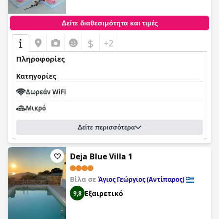
Δείτε διαθεσιμότητα και τιμές
$
+2
Πληροφορίες
Κατηγορίες
Δωρεάν WiFi
Μικρό
Δείτε περισσότερα
Deja Blue Villa 1
Βίλα σε
Άγιος Γεώργιος (Αντίπαρος)
Εξαιρετικό
9,8