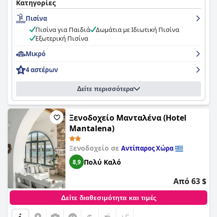
παράλληλα προσφέρει μια ήσυχη και ήρεμη ατμόσφαιρα. Οι
Κατηγορίες
επισκέπτες εκστασιάζονται για το ζεστό και φιλόξενο
Πισίνα
προσωπικό, το οποίο κάνει τα πάντα για να προσφέρει
άριστη εξυπηρέτηση και συστάσεις για δραστηριότητες και
Πισίνα για Παιδιά
Δωμάτια με Ιδιωτική Πισίνα
παραλίες που μπορείτε να επισκεφθείτε. Το πρωινό είναι
Εξωτερική Πισίνα
επίσης ιδιαίτερα επαινετό, με πολλούς επισκέπτες να το
αποκαλούν νόστιμο και εξαιρετικό. Τα δωμάτια είναι όμορφα,
Μικρό
καθαρά και καλά εξοπλισμένα, ενώ ορισμένα διαθέτουν
4 αστέρων
ακόμη και ιδιωτική πισίνα. Το ξενοδοχείο υπερηφανεύεται
για την καθαριότητα και την ικανοποίηση των επισκεπτών,
ενώ πολλοί επισκέπτες εκτιμούν τα μέτρα ασφαλείας κατά τη
Δείτε περισσότερα
διάρκεια των περιόδων Covid. Ο χώρος της πισίνας είναι ένα
χαρακτηριστικό που ξεχωρίζει με πολλούς επισκέπτες να τον
περιγράφουν ως πραγματικά ωραίο, εξαιρετικά χαλαρωτικό
Ξενοδοχείο Μανταλένα (Hotel
και άνετο. Συνολικά, το
Κάστρο Αντίπαρος (Kastro Antiparos)
Mantalena)
προσφέρει μια φανταστική τοποθεσία, όμορφα καταλύματα,
ασυναγώνιστη φιλοξενία και χαλαρωτική ατμόσφαιρα,
Ξενοδοχείο σε
Αντίπαρος Χώρα
καθιστώντας το την ιδανική επιλογή για μια άνετη και
ευχάριστη διαμονή σε αυτό το εκπληκτικό νησί.
Πολύ Καλό
8,9
Από 63 $
Δείτε διαθεσιμότητα και τιμές