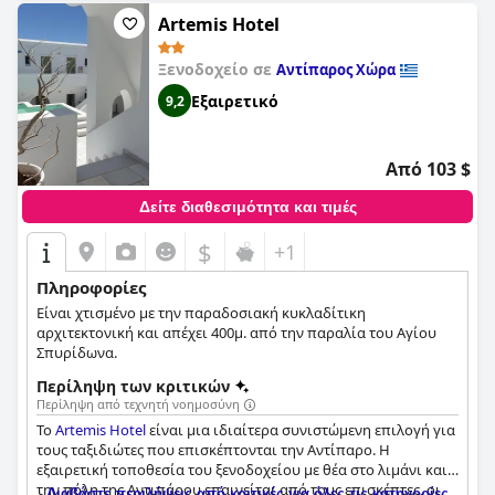
περιοχή. Το προσωπικό του ξενοδοχείου είναι πολύ
εξυπηρετικό, παρέχοντας στους επισκέπτες ομπρέλες και
Artemis Hotel
γρήγορο check-in. Οι επισκέπτες εκτιμούν τα άνετα και
καθαρά δωμάτια, καθιστώντας τη διαμονή στο
Ξενοδοχείο
Ξενοδοχείο σε
Αντίπαρος Χώρα
Μανταλένα (Hotel Mantalena)
ευχάριστη. Συνολικά, οι
Εξαιρετικό
9,2
επισκέπτες συνιστούν ανεπιφύλακτα το
Ξενοδοχείο
Μανταλένα (Hotel Mantalena)
για το εξαιρετικό προσωπικό,
τη ζεστή ατμόσφαιρα και την τέλεια τοποθεσία.
Από 103 $
Δείτε διαθεσιμότητα και τιμές
$
+1
Πληροφορίες
Είναι χτισμένο με την παραδοσιακή κυκλαδίτικη
αρχιτεκτονική και απέχει 400μ. από την παραλία του Αγίου
Σπυρίδωνα.
Περίληψη των κριτικών
Περίληψη από τεχνητή νοημοσύνη
Το
Artemis Hotel
είναι μια ιδιαίτερα συνιστώμενη επιλογή για
τους ταξιδιώτες που επισκέπτονται την Αντίπαρο. Η
εξαιρετική τοποθεσία του ξενοδοχείου με θέα στο λιμάνι και
την πόλη της Αντιπάρου επαινείται από τους επισκέπτες, οι
Διαβάστε περιλήψεις από κριτικές για όλες τις κατηγορίες