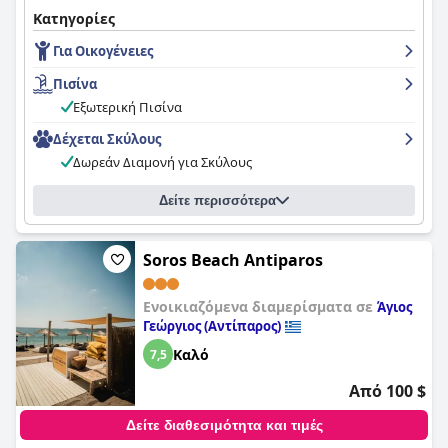
ευρύχωρα δωμάτια του ξενοδοχείου προσφέρουν όμορφη
Κατηγορίες
θέα στη θάλασσα και την πισίνα με σύγχρονες ανέσεις, άνετα
Για Οικογένειες
κρεβάτια και υψηλά πρότυπα καθαριότητας. Το προσωπικό
του ξενοδοχείου είναι εξαιρετικό, φιλικό και εξυπηρετικό,
Πισίνα
υπερβαίνοντας κάθε όριο για να κάνει τους επισκέπτες να
νιώσουν σαν στο σπίτι τους. Η πισίνα θεωρείται υπέροχη και
Εξωτερική Πισίνα
εκπληκτική με μπαρ και εστιατόριο, καθιστώντας την ένα
Δέχεται Σκύλους
εξαιρετικό μέρος για να χαλαρώσετε με τον ζεστό καιρό. Το
Kouros Village
είναι ένα άκρως προτεινόμενο σημείο για μια
Δωρεάν Διαμονή για Σκύλους
άνετη και ευχάριστη διαμονή στο νησί.
Δείτε περισσότερα
Soros Beach Antiparos
Ενοικιαζόμενα διαμερίσματα σε
Άγιος
Γεώργιος (Αντίπαρος)
Καλό
7,5
Από 100 $
Δείτε διαθεσιμότητα και τιμές