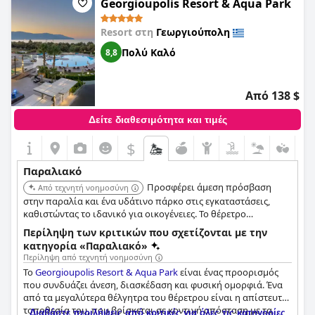
Georgioupolis Resort & Aqua Park
με βολικές εγκαταστάσεις.
Resort στη
Γεωργιούπολη
Πολύ Καλό
8,8
Από 138 $
Δείτε διαθεσιμότητα και τιμές
$
Παραλιακό
Προσφέρει άμεση πρόσβαση
Από τεχνητή νοημοσύνη
στην παραλία και ένα υδάτινο πάρκο στις εγκαταστάσεις,
καθιστώντας το ιδανικό για οικογένειες. Το θέρετρο
περιλαμβάνει επίσης πολλαπλές πισίνες και επιλογές
Περίληψη των κριτικών που σχετίζονται με την
φαγητού για μια ολοκληρωμένη εμπειρία διακοπών.
κατηγορία «Παραλιακό»
Περίληψη από τεχνητή νοημοσύνη
Το
Georgioupolis Resort & Aqua Park
είναι ένας προορισμός
που συνδυάζει άνεση, διασκέδαση και φυσική ομορφιά. Ένα
από τα μεγαλύτερα θέλγητρα του θέρετρου είναι η απίστευτη
τοποθεσία του, που βρίσκεται σε κοντινή απόσταση με τα
Διαβάστε περιλήψεις από κριτικές για όλες τις κατηγορίες