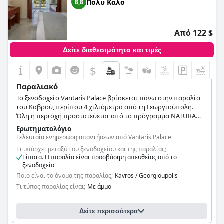
Πολύ Καλό
8,8
Από 122 $
Δείτε διαθεσιμότητα και τιμές
$
Παραλιακό
Το ξενοδοχείο Vantaris Palace βρίσκεται πάνω στην παραλία
του Καβρού, περίπου 4 χιλιόμετρα από τη Γεωργιούπολη.
Όλη η περιοχή προστατεύεται από το πρόγραμμα NATURA
2000, κάτι που εξηγεί την εκπληκτική ομορφιά της. Τα
Ερωτηματολόγιο
πεντακάθαρα κρυστάλλινα νερά είναι ρηχά και άρα ιδανική
Τελευταία ενημέρωση απαντήσεων από Vantaris Palace
επιλογή για οικογένειες με μικρά παιδιά.
Τι υπάρχει μεταξύ του ξενοδοχείου και της παραλίας;
Τίποτα. Η παραλία είναι προσβάσιμη απευθείας από το
ξενοδοχείο
Ποιο είναι το όνομα της παραλίας;
Kavros / Georgioupolis
Τι τύπος παραλίας είναι;
Με άμμο
Δείτε περισσότερα