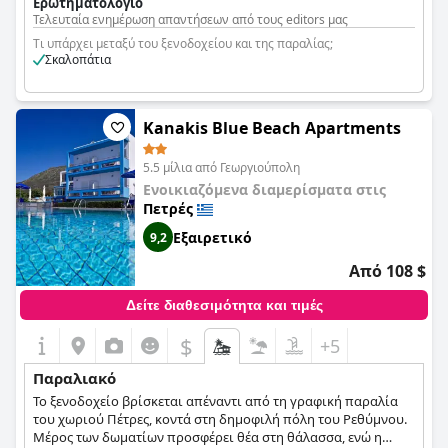
Ερωτηματολόγιο
μια πολύ προσωπική και προσεγμένη εξυπηρέτηση με άμεση
Τελευταία ενημέρωση απαντήσεων από τους editors μας
πρόσβαση στη θάλασσα που σας επιτρέπει να βουτήξετε στο
νερό με την ησυχία σας. Επιπλέον, η τοποθεσία του
Τι υπάρχει μεταξύ του ξενοδοχείου και της παραλίας;
ξενοδοχείου είναι ιδανική, καθώς βρίσκεται απευθείας στην
Σκαλοπάτια
παραλία χωρίς μεγάλα ξενοδοχειακά συγκροτήματα,
προσφέροντας ένα ήσυχο καταφύγιο. Η ιδιωτική παραλία
λίγα μόλις βήματα μακριά από το ξενοδοχείο αποτέλεσε
Kanakis Blue Beach Apartments
σημείο αναφοράς για πολλούς επισκέπτες, οι οποίοι
απολάμβαναν την ευκολία να επιστρέφουν στα δωμάτιά τους
σε δευτερόλεπτα. Με εκπληκτική θέα στον ωκεανό από το
5.5 μίλια από Γεωργιούπολη
δωμάτιό σας, αυτό το ξενοδοχείο εγγυάται ότι θα σας
Ενοικιαζόμενα διαμερίσματα στις
προσφέρει μια αξέχαστη εμπειρία παραθαλάσσιων διακοπών.
Πετρές
Εξαιρετικό
9,2
Από 108 $
Δείτε διαθεσιμότητα και τιμές
$
+5
Παραλιακό
Το ξενοδοχείο βρίσκεται απέναντι από τη γραφική παραλία
του χωριού Πέτρες, κοντά στη δημοφιλή πόλη του Ρεθύμνου.
Μέρος των δωματίων προσφέρει θέα στη θάλασσα, ενώ η