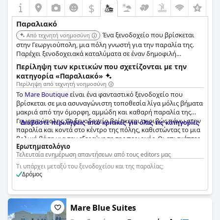
$
+3
Παραλιακό
Ένα ξενοδοχείο που βρίσκεται
Από τεχνητή νοημοσύνη
στην Γεωργιούπολη, μια πόλη γνωστή για την παραλία της.
Παρέχει ξενοδοχειακά καταλύματα σε έναν δημοφιλή
παραθαλάσσιο προορισμό.
Περίληψη των κριτικών που σχετίζονται με την
κατηγορία «Παραλιακό»
Περίληψη από τεχνητή νοημοσύνη
Το
Mare Boutique
είναι ένα φανταστικό ξενοδοχείο που
βρίσκεται σε μια ασυναγώνιστη τοποθεσία λίγα μόλις βήματα
μακριά από την όμορφη, αμμώδη και καθαρή παραλία της
Γεωργιούπολης. Το ξενοδοχείο βρίσκεται ακριβώς πάνω στην
Διαβάστε περιλήψεις από κριτικές για όλες τις κατηγορίες
παραλία και κοντά στο κέντρο της πόλης, καθιστώντας το μια
βολική βάση για την εξερεύνηση της περιοχής. Οι επισκέπτες
Ερωτηματολόγιο
μπορούν να απολαύσουν δωρεάν ξαπλώστρες στην παραλία
Τελευταία ενημέρωση απαντήσεων από τους editors μας
και ένα beach bar απευθείας στην παραλία. Παρόλο που
ορισμένες κριτικές αναφέρουν ότι η παραλία μπροστά από το
Τι υπάρχει μεταξύ του ξενοδοχείου και της παραλίας;
ξενοδοχείο δεν είναι η καλύτερη στην Κρήτη, εξακολουθεί να
Δρόμος
είναι ένα υπέροχο και χαλαρωτικό μέρος για να περάσετε το
χρόνο σας. Η τοποθεσία του ξενοδοχείου εγκωμιάζεται ως το
κορυφαίο χαρακτηριστικό του καταλύματος και οι επισκέπτες
Mare Blue Suites
λατρεύουν το γεγονός ότι μπορούν να δανειστούν πετσέτες
παραλίας και να απολαύσουν τα μαλακά στρώματα στην