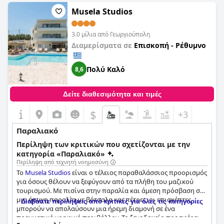
Musela Studios
3.0 μίλια από Γεωργιούπολη
Διαμερίσματα σε
Επισκοπή - Ρέθυμνο
Πολύ Καλό
8,6
Δείτε διαθεσιμότητα και τιμές
$
+3
Παραλιακό
Περίληψη των κριτικών που σχετίζονται με την
κατηγορία «Παραλιακό»
Περίληψη από τεχνητή νοημοσύνη
Το
Musela Studios
είναι ο τέλειος παραθαλάσσιος προορισμός
για όσους θέλουν να ξεφύγουν από τα πλήθη του μαζικού
τουρισμού. Με πισίνα στην παραλία και άμεση πρόσβαση σε
μια ήσυχη παραλία με βότσαλα και πέτρες, οι επισκέπτες
Διαβάστε περιλήψεις από κριτικές για όλες τις κατηγορίες
μπορούν να απολαύσουν μια ήρεμη διαμονή σε ένα
πραγματικά γραφικό περιβάλλον. Το ξενοδοχείο προσφέρει