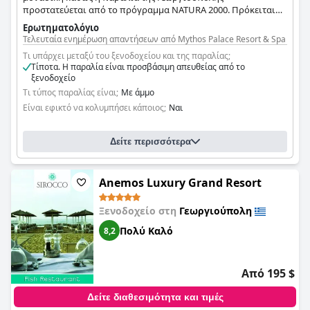
προστατεύεται από το πρόγραμμα NATURA 2000. Πρόκειται
για μία από τις πολλές Ελληνικές παραλίες που έχουν τιμηθεί
Ερωτηματολόγιο
με την γαλάζια σημαία, μια τιμή που αποδίδεται σε παραλίες
Τελευταία ενημέρωση απαντήσεων από Mythos Palace Resort & Spa
καθαρές και με υψηλά στάνταρ.
Τι υπάρχει μεταξύ του ξενοδοχείου και της παραλίας;
Τίποτα. Η παραλία είναι προσβάσιμη απευθείας από το
ξενοδοχείο
Τι τύπος παραλίας είναι;
Με άμμο
Είναι εφικτό να κολυμπήσει κάποιος;
Ναι
Δείτε περισσότερα
Anemos Luxury Grand Resort
Ξενοδοχείο στη
Γεωργιούπολη
Πολύ Καλό
8,2
Από 195 $
Δείτε διαθεσιμότητα και τιμές