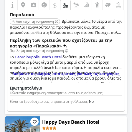
$
Παραλιακό
Βρίσκεται μόλις 10 μέτρα από την
Από τεχνητή νοημοσύνη
παραλία Γεωργιούπολης, προσφέροντας δωμάτια με
μπαλκόνια με θέα στη θάλασσα και την πισίνα. Παρέχει πολύ
κοντινή απόσταση και θέα στην παραλία και τη θάλασσα.
Περίληψη των κριτικών που σχετίζονται με την
κατηγορία «Παραλιακό»
Περίληψη από τεχνητή νοημοσύνη
Το
Georgioupolis Beach Hotel
διαθέτει μια εξαιρετική
τοποθεσία μόλις λίγα βήματα μακριά από μια υπέροχη
παραλία με πολλά beach bar εστιατόρια. Η παραλία εκτείνεται
σε μήκος περίπου 13 χιλιομέτρων, καθιστώντας το ιδανικό
Διαβάστε περιλήψεις από κριτικές για όλες τις κατηγορίες
σημείο για οικογένειες με παιδιά, οι οποίες θα βρουν όλες τις
απαραίτητες εγκαταστάσεις σε κοντινή απόσταση. Παρόλο
Ερωτηματολόγιο
που ορισμένοι επισκέπτες θεωρούν την παραλία μέτρια,
Τελευταία ενημέρωση απαντήσεων από τους editors μας
εντούτοις είναι μια ιδανική τοποθεσία για χαλαρωτικές και
άνετες διακοπές στην παραλία. Το προσωπικό του
Είναι το ξενοδοχείο σας μπροστά στη θάλασσα;
No
ξενοδοχείου είναι φιλικό και ευέλικτο, εξασφαλίζοντας μια
ευχάριστη διαμονή για όλους τους επισκέπτες. Τα δωμάτια
έχουν εκπληκτική θέα στην παραλία και ορισμένα διαθέτουν
ακόμη και τζακούζι με θέα στη θάλασσα. Επιπλέον, το
Happy Days Beach Hotel
ξενοδοχείο βρίσκεται σε κεντρική τοποθεσία στη γοητευτική
πόλη της Γεωργιούπολης, καθιστώντας το πολύ βολικό για