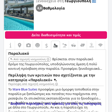
Ξενοδοχείο στη
Γεωργιούπολη
παραλία. Συνολικά, το
Mare Boutique
αποτελεί ιδανική
Βαθμολογία
επιλογή για όσους αναζητούν ήρεμες και χαλαρωτικές
6,8
διακοπές δίπλα στη θάλασσα.
Δείτε διαθεσιμότητα και τιμές
$
Παραλιακό
Βρίσκεται στον παραλιακό
Από τεχνητή νοημοσύνη
δρόμο της Γεωργιούπολης, υποδηλώνοντας άμεση ή πολύ
κοντινή πρόσβαση στην παραλία. Προσφέρει ξενοδοχειακά
καταλύματα σε μια προνομιακή παραθαλάσσια περιοχή.
Περίληψη των κριτικών που σχετίζονται με την
κατηγορία «Παραλιακό»
Περίληψη από τεχνητή νοημοσύνη
Το
Mare Blue Suites
προσφέρει μια όμορφη τοποθεσία στην
παραλία με ξαπλώστρες και πετσέτες που παρέχονται στη
ρεσεψιόν. Οι επισκέπτες εκστασιάζονται για το ξενοδοχείο
που διαθέτει το ωραιότερο τμήμα της παραλίας σε σύγκριση
Διαβάστε περιλήψεις από κριτικές για όλες τις κατηγορίες
με άλλα στο Γεωργιοπούλι. Αν και η παραλία έχει τη
δυνατότητα να γίνει ακόμα καλύτερη, εξακολουθεί να είναι