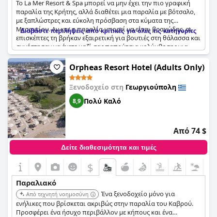
Το La Mer Resort & Spa μπορεί να μην έχει την πιο γραφική
παραλία της Κρήτης, αλλά διαθέτει μια παραλία με βότσαλο,
με ξαπλώστρες και εύκολη πρόσβαση στα κύματα της
Μεσογείου. Αν και η παραλία μπορεί να είναι βραχώδης, οι
Διαβάστε περιλήψεις από κριτικές για όλες τις κατηγορίες
επισκέπτες τη βρήκαν εξαιρετική για βουτιές στη θάλασσα και
συνέστησαν να έχετε μαζί σας παπούτσια κολύμβησης για
ευκολότερη είσοδο και έξοδο. Ορισμένοι βρήκαν ότι η
παραλία δεν ήταν της αρεσκείας τους, αλλά υπήρχαν
Orpheas Resort Hotel (Adults Only)
εναλλακτικές παραλίες σε μικρή απόσταση με το αυτοκίνητο.
Ωστόσο, όλοι συμφώνησαν ότι η πρόσβαση στην παραλία του
Ξενοδοχείο στη
Γεωργιούπολη
θέρετρου ήταν βολική και έκανε τη διαμονή σας χαλαρωτική.
Πολύ Καλό
8,9
Από 74 $
Δείτε διαθεσιμότητα και τιμές
$
Παραλιακό
Ένα ξενοδοχείο μόνο για
Από τεχνητή νοημοσύνη
ενήλικες που βρίσκεται ακριβώς στην παραλία του Καβρού.
Προσφέρει ένα ήσυχο περιβάλλον με κήπους και ένα