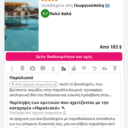
Ξενοδοχείο στη
Γεωργιούπολη
Πολύ Καλό
8,7
Από 183 $
Δείτε διαθεσιμότητα και τιμές
$
Παραλιακό
Αυτό το ξενοδοχείο, που
Από τεχνητή νοημοσύνη
βρίσκεται ακριβώς στην παραλία Κουρνά, προσφέρει
εκπληκτική θέα στη θάλασσα και εύκολη πρόσβαση στην
παραλία. Οι επισκέπτες επαινούν την εξαιρετική του κουζίνα
Περίληψη των κριτικών που σχετίζονται με την
και τα άνετα, μοντέρνα δωμάτια ακριβώς δίπλα στη θάλασσα,
κατηγορία «Παραλιακό»
εστιάζοντας σε μια καθαρή ποιητική εμπειρία δίπλα στη
Περίληψη από τεχνητή νοημοσύνη
θάλασσα.
Αν ψάχνετε για ένα ξενοδοχείο με παραθαλάσσια τοποθεσία
για τις επόμενες διακοπές σας, μην κοιτάξετε παραπέρα από