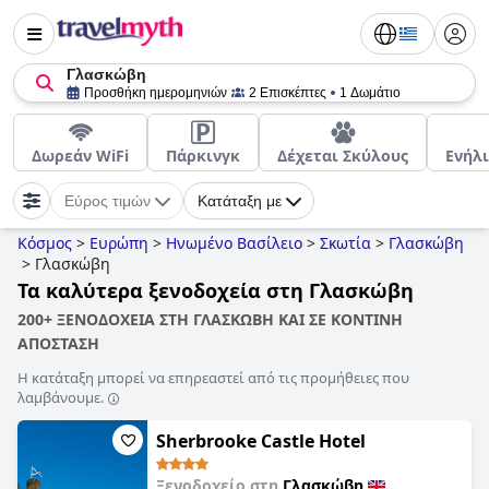
Γλασκώβη
Προσθήκη ημερομηνιών
2 Επισκέπτες
1 Δωμάτιο
Δωρεάν WiFi
Πάρκινγκ
Δέχεται Σκύλους
Ενήλ
Εύρος τιμών
Κατάταξη με
Κόσμος
>
Ευρώπη
>
Ηνωμένο Βασίλειο
>
Σκωτία
>
Γλασκώβη
>
Γλασκώβη
Τα καλύτερα ξενοδοχεία στη Γλασκώβη
200+ ΞΕΝΟΔΟΧΕΙΑ ΣΤΗ ΓΛΑΣΚΩΒΗ ΚΑΙ ΣΕ ΚΟΝΤΙΝΗ
ΑΠΟΣΤΑΣΗ
Η κατάταξη μπορεί να επηρεαστεί από τις προμήθειες που
λαμβάνουμε.
Sherbrooke Castle Hotel
Ξενοδοχείο στη
Γλασκώβη