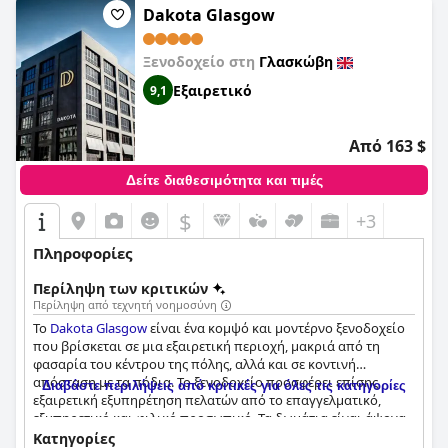
των κριτικών επαινεί τα κρεβάτια ως πολύ άνετα. Τέλος, το
Dakota Glasgow
ξενοδοχείο προσφέρει ασφαλείς και εκπτωτικές επιλογές
στάθμευσης σε κοντινή απόσταση, καθιστώντας το
Ξενοδοχείο στη
Γλασκώβη
παρκάρισμα μια βολική εμπειρία για τους επισκέπτες.
Εξαιρετικό
9,1
Από 163 $
Δείτε διαθεσιμότητα και τιμές
$
+3
Πληροφορίες
Περίληψη των κριτικών
Περίληψη από τεχνητή νοημοσύνη
Το
Dakota Glasgow
είναι ένα κομψό και μοντέρνο ξενοδοχείο
που βρίσκεται σε μια εξαιρετική περιοχή, μακριά από τη
φασαρία του κέντρου της πόλης, αλλά και σε κοντινή
απόσταση με τα πόδια. Το ξενοδοχείο προσφέρει επίσης
Διαβάστε περιλήψεις από κριτικές για όλες τις κατηγορίες
εξαιρετική εξυπηρέτηση πελατών από το επαγγελματικό,
εξυπηρετικό και φιλικό προσωπικό. Τα δωμάτια είναι άψογα
καθαρά, ευρύχωρα και άνετα με κορυφαία κλινοσκεπάσματα
Κατηγορίες