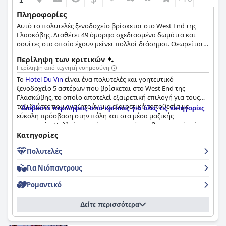
Πληροφορίες
Αυτό το πολυτελές ξενοδοχείο βρίσκεται στο West End της
Γλασκόβης. Διαθέτει 49 όμορφα σχεδιασμένα δωμάτια και
σουίτες στα οποία έχουν μείνει πολλοί διάσημοι. Θεωρείται
ως ένα από τα καλύτερα ξενοδοχεία στη Σκωτία και είναι μια
Περίληψη των κριτικών
τέλεια επιλογή ως βάση από όπου μπορείτε να εξερευνήσετε
Περίληψη από τεχνητή νοημοσύνη
τα τοπικά μουσεία και την τοπική αγορά.
Το
Hotel Du Vin
είναι ένα πολυτελές και γοητευτικό
ξενοδοχείο 5 αστέρων που βρίσκεται στο West End της
Γλασκώβης, το οποίο αποτελεί εξαιρετική επιλογή για τους
ταξιδιώτες που αναζητούν μια εξαιρετική τοποθεσία με
Διαβάστε περιλήψεις από κριτικές για όλες τις κατηγορίες
εύκολη πρόσβαση στην πόλη και στα μέσα μαζικής
μεταφοράς. Πολλοί επισκέπτες εκτιμούν το βικτοριανό κτίριο,
το οποίο προσθέτει στη συνολική ελκυστικότητα της
Κατηγορίες
τοποθεσίας. Το ξενοδοχείο παρέχει ευρύχωρα και
Πολυτελές
εντυπωσιακά δωμάτια που είναι όμορφα εξοπλισμένα με
πολυτελή εξαρτήματα και χαρακτηριστικά εποχής, αν και
Για Νιόπαντρους
ορισμένοι επισκέπτες σημείωσαν ότι ορισμένα δωμάτια
έμοιαζαν κουρασμένα και δεν ήταν τόσο καθαρά όσο
Ρομαντικό
αναμενόταν. Το προσωπικό του ξενοδοχείου επαινείται σε
πολλές επιβεβαιωμένες κριτικές επισκεπτών για το εξαιρετικό
Δείτε περισσότερα
επίπεδο εξυπηρέτησης των πελατών του, ενώ πολλοί
επισκέπτες εκτιμούν τον φιλικό, επαγγελματικό και
εξυπηρετικό χαρακτήρα του προσωπικού. Το εστιατόριο