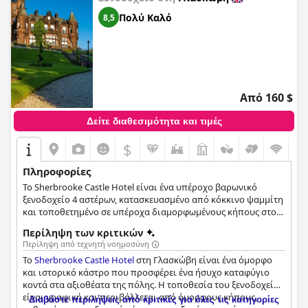
Πολύ Καλό
8,5
Από 160 $
Δείτε διαθεσιμότητα και τιμές
$
Πληροφορίες
Το Sherbrooke Castle Hotel είναι ένα υπέροχο βαρωνικό
ξενοδοχείο 4 αστέρων, κατασκευασμένο από κόκκινο ψαμμίτη
και τοποθετημένο σε υπέροχα διαμορφωμένους κήπους στο
σκιερό προάστιο Pollokshields στο Southside της Γλασκώβης.
Περίληψη των κριτικών
Περίληψη από τεχνητή νοημοσύνη
Το
Sherbrooke Castle Hotel
στη Γλασκώβη είναι ένα όμορφο
και ιστορικό κάστρο που προσφέρει ένα ήσυχο καταφύγιο
κοντά στα αξιοθέατα της πόλης. Η τοποθεσία του ξενοδοχείου
είναι γραφική και περιβάλλεται από όμορφους κήπους,
Διαβάστε περιλήψεις από κριτικές για όλες τις κατηγορίες