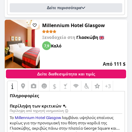
καθαριότητα είναι εμφανής παντού, με πολλούς επισκέπτες
Δείτε περισσότερα
να περιγράφουν τα δωμάτια και τις εγκαταστάσεις ως
πεντακάθαρα ή άψογα. Παρά τα λίγα μικροπροβλήματα, οι
επισκέπτες συνολικά συνιστούν ανεπιφύλακτα τη διαμονή
στο voco Grand Central για την εξαιρετική εξυπηρέτηση, τις
Millennium Hotel Glasgow
πολυτελείς ανέσεις και την βολική τοποθεσία του.
Ξενοδοχείο στη
Γλασκώβη
Καλό
7,9
Από 111 $
Δείτε διαθεσιμότητα και τιμές
$
+3
Πληροφορίες
Περίληψη των κριτικών
Περίληψη από τεχνητή νοημοσύνη
Το
Millennium Hotel Glasgow
λαμβάνει υψηλούς επαίνους
κυρίως για την προνομιακή του θέση στην καρδιά της
Γλασκώβης, ακριβώς πάνω στην πλατεία George Square και