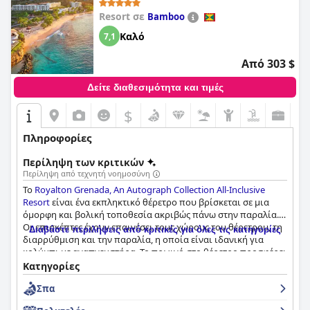
συνιστούν ανεπιφύλακτα.
Resort σε
Bamboo
Καλό
7,1
Από 303 $
Δείτε διαθεσιμότητα και τιμές
$
Πληροφορίες
Περίληψη των κριτικών
Περίληψη από τεχνητή νοημοσύνη
Το
Royalton Grenada, An Autograph Collection All-Inclusive
Resort
είναι ένα εκπληκτικό θέρετρο που βρίσκεται σε μια
όμορφη και βολική τοποθεσία ακριβώς πάνω στην παραλία.
Οι επισκέπτες έχουν επαινέσει τους χώρους του θέρετρου, τη
Διαβάστε περιλήψεις από κριτικές για όλες τις κατηγορίες
διαρρύθμιση και την παραλία, η οποία είναι ιδανική για
κολύμπι με αναπνευστήρα. Το πρωινό στο θέρετρο προσφέρει
μια μεγάλη ποικιλία από νόστιμες επιλογές, ενώ το δείπνο
Κατηγορίες
έχει λάβει ανάμεικτες κριτικές. Ωστόσο, το ιταλικό και το
Σπα
γαλλικό εστιατόριο είναι κορυφαίας ποιότητας και η
γρεναδίτικη βραδιά αποτελεί κορυφαίο γεγονός. Τα δωμάτια