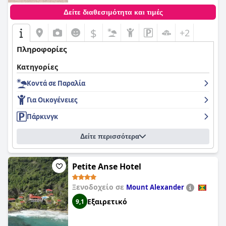
υπηρεσίες που παρέχονται από το ζεστό και επαγγελματικό
προσωπικό.
Δείτε διαθεσιμότητα και τιμές
$
+2
Πληροφορίες
Κατηγορίες
Κοντά σε Παραλία
Για Οικογένειες
Πάρκινγκ
Δείτε περισσότερα
Petite Anse Hotel
Ξενοδοχείο σε
Mount Alexander
Εξαιρετικό
9,1