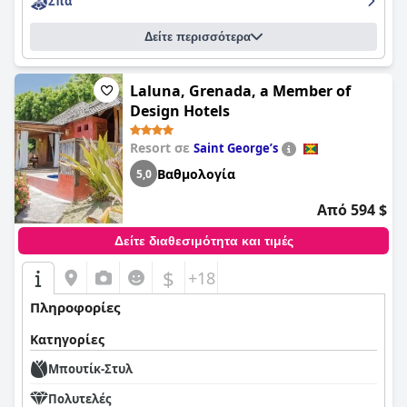
Σπα
Δείτε περισσότερα
Laluna, Grenada, a Member of
Design Hotels
Resort σε
Saint Georgeʼs
Βαθμολογία
5,0
Από 594 $
Δείτε διαθεσιμότητα και τιμές
$
+18
Πληροφορίες
Κατηγορίες
Μπουτίκ-Στυλ
Πολυτελές