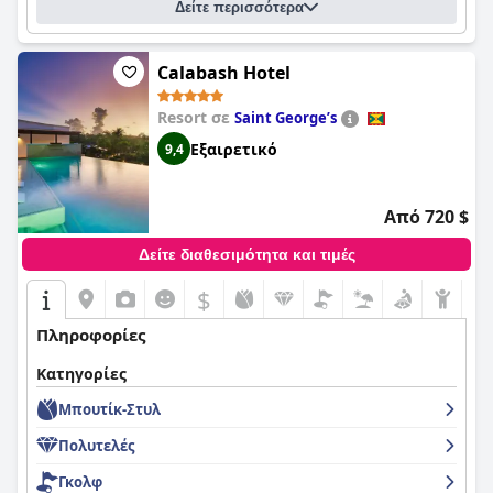
εξαιρετική επιλογή για όσους αναζητούν χαλαρωτικές και
Δείτε περισσότερα
ευχάριστες διακοπές.
Calabash Hotel
Resort σε
Saint Georgeʼs
Εξαιρετικό
9,4
Από 720 $
Δείτε διαθεσιμότητα και τιμές
$
Πληροφορίες
Κατηγορίες
Μπουτίκ-Στυλ
Πολυτελές
Γκολφ