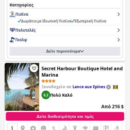
Κατηγορίες
Πισίνα
Δωμάτια με Ιδιωτική Πισίνα
Εξωτερική Πισίνα
Πολυτελές
Γκολφ
Δείτε περισσότερα
Secret Harbour Boutique Hotel and
Marina
Ξενοδοχείο σε
Lance aux Epines
Πολύ Καλό
8,2
Από 216 $
Δείτε διαθεσιμότητα και τιμές
$