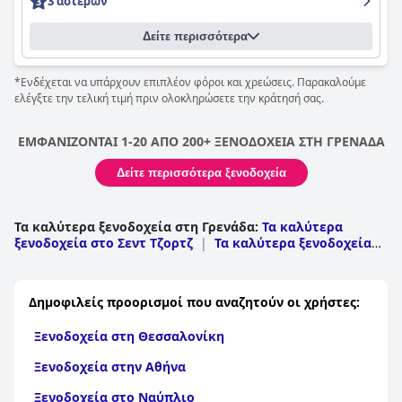
3 αστέρων
Δείτε περισσότερα
*Ενδέχεται να υπάρχουν επιπλέον φόροι και χρεώσεις. Παρακαλούμε
ελέγξτε την τελική τιμή πριν ολοκληρώσετε την κράτησή σας.
ΕΜΦΑΝΙΖΟΝΤΑΙ 1-20 ΑΠΟ 200+ ΞΕΝΟΔΟΧΕΙΑ ΣΤΗ ΓΡΕΝΑΔΑ
Δείτε περισσότερα ξενοδοχεία
Τα καλύτερα ξενοδοχεία στη Γρενάδα
:
Τα καλύτερα
ξενοδοχεία στο Σεντ Τζορτζ
|
Τα καλύτερα ξενοδοχεία
σε Saint David
|
Τα καλύτερα ξενοδοχεία στην
Καρριακού
|
Τα καλύτερα ξενοδοχεία σε Saint Patrick
|
Τα καλύτερα ξενοδοχεία στον Άγιο Ιωάννη
|
Τα
Δημοφιλείς προορισμοί που αναζητούν οι χρήστες:
καλύτερα ξενοδοχεία σε Saint Andrew
|
Τα καλύτερα
ξενοδοχεία σε Saint Mark
Ξενοδοχεία στη Θεσσαλονίκη
Ξενοδοχεία στην Αθήνα
Ξενοδοχεία στο Ναύπλιο