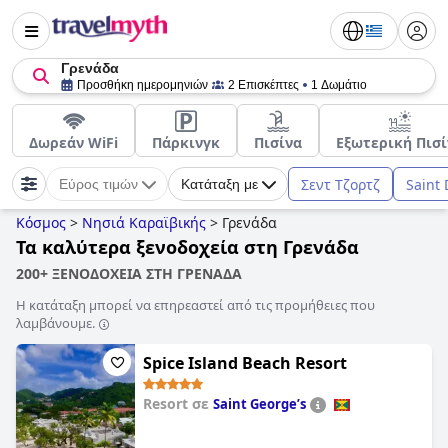
Γρενάδα
Προσθήκη ημερομηνιών
2 Επισκέπτες
1 Δωμάτιο
Δωρεάν WiFi
Πάρκινγκ
Πισίνα
Εξωτερική Πισί
Σεντ Τζορτζ
Saint 
Εύρος τιμών
Κατάταξη με
Κόσμος
>
Νησιά Καραϊβικής
>
Γρενάδα
Τα καλύτερα ξενοδοχεία στη Γρενάδα
200+ ΞΕΝΟΔΟΧΕΙΑ ΣΤΗ ΓΡΕΝΑΔΑ
Η κατάταξη μπορεί να επηρεαστεί από τις προμήθειες που
λαμβάνουμε.
Spice Island Beach Resort
Resort σε
Saint Georgeʼs
0,0