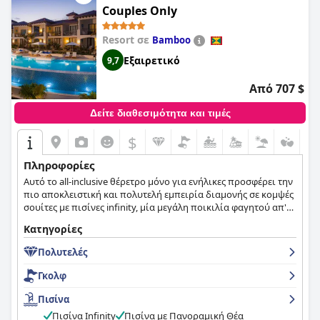
Couples Only
Resort σε
Bamboo
Εξαιρετικό
9,7
Από 707 $
Δείτε διαθεσιμότητα και τιμές
$
Πληροφορίες
Αυτό το all-inclusive θέρετρο μόνο για ενήλικες προσφέρει την
πιο αποκλειστική και πολυτελή εμπειρία διαμονής σε κομψές
σουίτες με πισίνες infinity, μία μεγάλη ποικιλία φαγητού απ'
όλο τον κόσμο, διάφορες δραστηριότητες και μία παραλιακή
Κατηγορίες
τοποθεσία που θα κάνει κάθε επισκέπτη να απολαύσει τη
διαμονή του στο έπακρο.
Πολυτελές
Γκολφ
Πισίνα
Πισίνα Infinity
Πισίνα με Πανοραμική Θέα