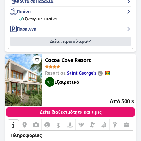
Κοντά σε Παραλία
Πισίνα
Εξωτερική Πισίνα
Πάρκινγκ
Δείτε περισσότερα
Cocoa Cove Resort
Resort σε
Saint Georgeʼs
Εξαιρετικό
9,5
Από 500 $
Δείτε διαθεσιμότητα και τιμές
$
Πληροφορίες