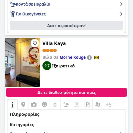
Κοντά σε Παραλία
Για Οικογένειες
Δείτε περισσότερα
Villa Kaya
Βίλα σε
Morne Rouge
Εξαιρετικό
9,7
Δείτε διαθεσιμότητα και τιμές
$
+5
Πληροφορίες
Κατηγορίες