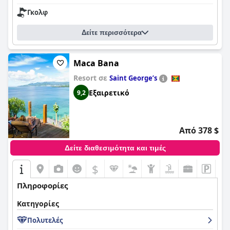
Γκολφ
Δείτε περισσότερα
Maca Bana
Resort σε
Saint Georgeʼs
Εξαιρετικό
9,2
Από 378 $
Δείτε διαθεσιμότητα και τιμές
$
Πληροφορίες
Κατηγορίες
Πολυτελές