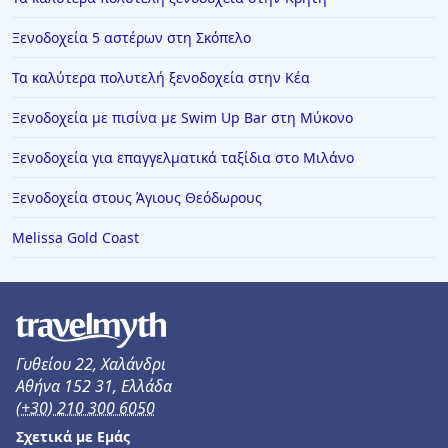
Ξενοδοχεία στην Τσαγκαράδα
Ξενοδοχεία 5 αστέρων στη Σκόπελο
Ξενοδοχεία στην Αμάρυνθο
Τα καλύτερα πολυτελή ξενοδοχεία στην Κέα
Ξενοδοχεία στο Μεγανήσι
Ξενοδοχεία με πισίνα με Swim Up Bar στη Μύκονο
Ξενοδοχεία στο Πεταλίδι
Ξενοδοχεία σε Σκαραμαγκάς
Ξενοδοχεία για επαγγελματικά ταξίδια στο Μιλάνο
Ξενοδοχεία στο Βιβάρι
Ξενοδοχεία στους Άγιους Θεόδωρους
Ξενοδοχεία σε Παιανία
Melissa Gold Coast
Γυθείου 22, Χαλάνδρι
Αθήνα 152 31, Ελλάδα
(+30) 210 300 6050
Σχετικά με Εμάς