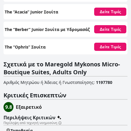
The “Acacia” Junior Σουίτα
Δείτε Τιμές
The “Berber” Junior Σουίτα με Υδρομασάζ
Δείτε Τιμές
The “Ophris” Σουίτα
Δείτε Τιμές
Σχετικά με το Maregold Mykonos Micro-
Boutique Suites, Adults Only
Αριθμός Μητρώου ή Άδειας ή Γνωστοποίησης
:
1197780
Κριτικές Επισκεπτών
9.8
Εξαιρετικό
Περιλήψεις Κριτικών
Περίληψη από τεχνητή νοημοσύνη
Τοποθεσία