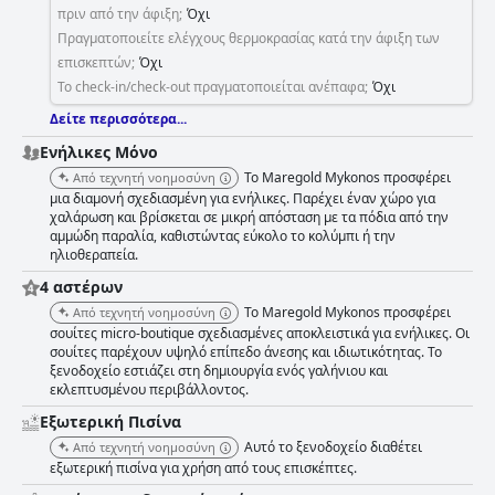
πριν από την άφιξη;
Όχι
Πραγματοποιείτε ελέγχους θερμοκρασίας κατά την άφιξη των
επισκεπτών;
Όχι
Το check-in/check-out πραγματοποιείται ανέπαφα;
Όχι
Δείτε περισσότερα...
Ενήλικες Μόνο
Το Maregold Mykonos προσφέρει
Από τεχνητή νοημοσύνη
μια διαμονή σχεδιασμένη για ενήλικες. Παρέχει έναν χώρο για
χαλάρωση και βρίσκεται σε μικρή απόσταση με τα πόδια από την
αμμώδη παραλία, καθιστώντας εύκολο το κολύμπι ή την
ηλιοθεραπεία.
4 αστέρων
Το Maregold Mykonos προσφέρει
Από τεχνητή νοημοσύνη
σουίτες micro-boutique σχεδιασμένες αποκλειστικά για ενήλικες. Οι
σουίτες παρέχουν υψηλό επίπεδο άνεσης και ιδιωτικότητας. Το
ξενοδοχείο εστιάζει στη δημιουργία ενός γαλήνιου και
εκλεπτυσμένου περιβάλλοντος.
Εξωτερική Πισίνα
Αυτό το ξενοδοχείο διαθέτει
Από τεχνητή νοημοσύνη
εξωτερική πισίνα για χρήση από τους επισκέπτες.