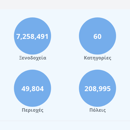
7,258,491
60
Ξενοδοχεία
Κατηγορίες
49,804
208,995
Περιοχές
Πόλεις