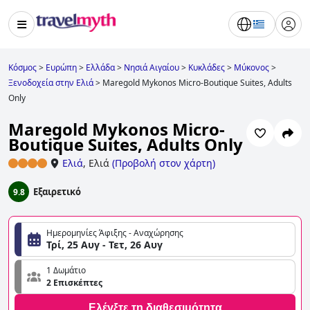
Κόσμος
>
Ευρώπη
>
Ελλάδα
>
Νησιά Αιγαίου
>
Κυκλάδες
>
Μύκονος
>
Ξενοδοχεία στην Ελιά
>
Maregold Mykonos Micro-Boutique Suites, Adults
Only
Maregold Mykonos Micro-
Boutique Suites, Adults Only
Ελιά
,
Ελιά
(
Προβολή στον χάρτη
)
Εξαιρετικό
9.8
Ημερομηνίες Άφιξης - Αναχώρησης
Τρί, 25 Αυγ - Τετ, 26 Αυγ
1 Δωμάτιο
2 Επισκέπτες
Ελέγξτε τη διαθεσιμότητα