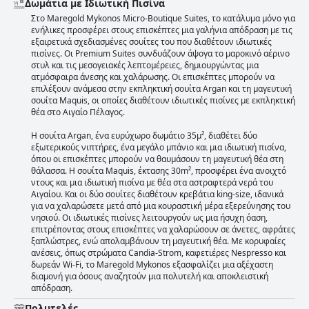
Δωμάτια με Ιδιωτική Πισίνα
Στο Maregold Mykonos Micro-Boutique Suites, το κατάλυμα μόνο για
ενήλικες προσφέρει στους επισκέπτες μια γαλήνια απόδραση με τις
εξαιρετικά σχεδιασμένες σουίτες του που διαθέτουν ιδιωτικές
πισίνες. Οι Premium Suites συνδυάζουν άψογα το μαροκινό αέρινο
στυλ και τις μεσογειακές λεπτομέρειες, δημιουργώντας μια
ατμόσφαιρα άνεσης και χαλάρωσης. Οι επισκέπτες μπορούν να
επιλέξουν ανάμεσα στην εκπληκτική σουίτα Argan και τη μαγευτική
σουίτα Maquis, οι οποίες διαθέτουν ιδιωτικές πισίνες με εκπληκτική
θέα στο Αιγαίο Πέλαγος.
Η σουίτα Argan, ένα ευρύχωρο δωμάτιο 35μ², διαθέτει δύο
εξωτερικούς νιπτήρες, ένα μεγάλο μπάνιο και μια ιδιωτική πισίνα,
όπου οι επισκέπτες μπορούν να θαυμάσουν τη μαγευτική θέα στη
θάλασσα. Η σουίτα Maquis, έκτασης 30m², προσφέρει ένα ανοιχτό
ντους και μια ιδιωτική πισίνα με θέα στα αστραφτερά νερά του
Αιγαίου. Και οι δύο σουίτες διαθέτουν κρεβάτια king-size, ιδανικά
για να χαλαρώσετε μετά από μια κουραστική μέρα εξερεύνησης του
νησιού. Οι ιδιωτικές πισίνες λειτουργούν ως μια ήσυχη όαση,
επιτρέποντας στους επισκέπτες να χαλαρώσουν σε άνετες, αφράτες
ξαπλώστρες, ενώ απολαμβάνουν τη μαγευτική θέα. Με κορυφαίες
ανέσεις, όπως στρώματα Candia-Strom, καφετιέρες Nespresso και
δωρεάν Wi-Fi, το Maregold Mykonos εξασφαλίζει μια αξέχαστη
διαμονή για όσους αναζητούν μια πολυτελή και αποκλειστική
απόδραση.
Πολυτελές