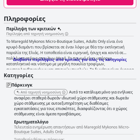
Πληροφορίες
Περίληψη των κριτικών
Περίληψη από τεχνητή νοημοσύνη
Το Maregold Mykonos Micro-Boutique Suites, Adults Only είναι ένα
κρυφό διαμάντι που βρίσκεται σε έναν λόφο με θέα την εκπληκτική
παραλία της Ελιάς. Η τοποθεσία είναι ειρηνική, ήσυχη και κοντά σε
πολλά εστιατόρια στην Άνω Μερά. Το πρωινό είναι υπέροχο,
Διαβάστε περιλήψεις από κριτικές για όλες τις κατηγορίες
καταπληκτικό και νόστιμο με μεγάλη ποικιλία τροφίμων,
συμπεριλαμβανομένων και σπιτικών πινελιών. Τα δωμάτια είναι όμορφα
Κατηγορίες
επιπλωμένα και διακοσμημένα, μοντέρνα, άνετα και καλά εξοπλισμένα
με ιδιωτικές πισίνες ή υδρομασάζ, υδρομασάζ και μπαλκόνια με
Πάρκινγκ
εκπληκτική θέα. Το ξενοδοχείο είναι άψογα καθαρό και το προσωπικό
είναι φανταστικό, φιλικό και εξαιρετικά εξυπηρετικό. Η πισίνα αποτελεί
Αυτό το κατάλυμα μόνο για ενήλικες
Από τεχνητή νοημοσύνη
σημείο αναφοράς για πολλούς επισκέπτες με μια πισίνα υπερχείλισης
αναφέρει σταθερά δωρεάν ιδιωτικό χώρο στάθμευσης και δωρεάν
που διαθέτει εκπληκτική θέα στον ωκεανό. Το ξενοδοχείο είναι ένας
χώρο στάθμευσης με αυτοεξυπηρέτηση ως διαθέσιμες
εγκαταστάσεις για τους επισκέπτες, διασφαλίζοντας ότι ο χώρος
προορισμός μόνο για ενήλικες, ιδανικός για ζευγάρια που αναζητούν
στάθμευσης είναι άμεσα προσβάσιμος.
ιδιωτικότητα και χαλάρωση. Συνολικά, το Maregold Mykonos Micro-
Boutique Suites, Adults Only, είναι ένα πολυτελές και ρομαντικό
Ερωτηματολόγιο
ξενοδοχείο που προσφέρει μια υπέροχη διαμονή στη Μύκονο.
Τελευταία ενημέρωση απαντήσεων από Maregold Mykonos Micro-
Boutique Suites, Adults Only
Τοποθεσία θέσεων πάρκινγκ: