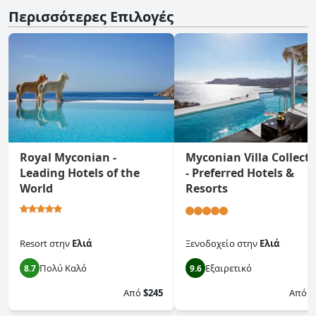
Περισσότερες Επιλογές
Royal Myconian -
Myconian Villa Collect
Leading Hotels of the
- Preferred Hotels &
World
Resorts
Resort
στην
Ελιά
Ξενοδοχείο
στην
Ελιά
Πολύ Καλό
Εξαιρετικό
8.7
9.6
Από
$245
Από
$