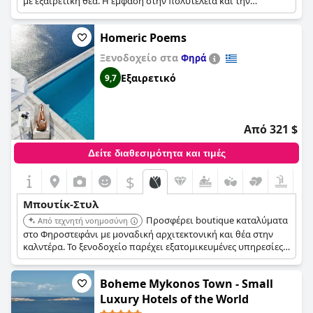
με εξαιρετική θέα. Η έμφαση στην πολυτέλεια και την
εξατομικευμένη εξυπηρέτηση εξασφαλίζει μια κομψή και
μοναδική εμπειρία για κάθε επισκέπτη.
Homeric Poems
Ξενοδοχείο στα
Φηρά
Εξαιρετικό
9,7
Από 321 $
Δείτε διαθεσιμότητα και τιμές
$
Μπουτίκ-Στυλ
Προσφέρει boutique καταλύματα
Από τεχνητή νοημοσύνη
στο Φηροστεφάνι με μοναδική αρχιτεκτονική και θέα στην
καλντέρα. Το ξενοδοχείο παρέχει εξατομικευμένες υπηρεσίες,
έναν χαλαρωτικό χώρο πισίνας και κομψά σχεδιασμένες
σουίτες. Το οικείο περιβάλλον και το εκπληκτικό τοπίο
Boheme Mykonos Town - Small
δημιουργούν μια αξέχαστη εμπειά.
Luxury Hotels of the World