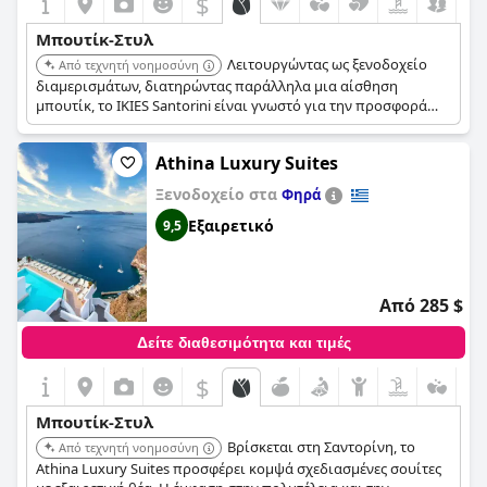
$
Μπουτίκ-Στυλ
Λειτουργώντας ως ξενοδοχείο
Από τεχνητή νοημοσύνη
διαμερισμάτων, διατηρώντας παράλληλα μια αίσθηση
μπουτίκ, το IKIES Santorini είναι γνωστό για την προσφορά
κομψών και ιδιωτικών καταλυμάτων. Παρέχει μια
εξατομικευμένη εμπειρία διαμονής με μοναδικά σχέδια
Athina Luxury Suites
σουιτών, κατάλληλη για επισκέπτες που αναζητούν
ανεξαρτησία με ξενοδοχειακές υπηρεσίες.
Ξενοδοχείο στα
Φηρά
Εξαιρετικό
9,5
Από 285 $
Δείτε διαθεσιμότητα και τιμές
$
Μπουτίκ-Στυλ
Βρίσκεται στη Σαντορίνη, το
Από τεχνητή νοημοσύνη
Athina Luxury Suites προσφέρει κομψά σχεδιασμένες σουίτες