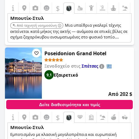
$
Μπουτίκ-Στυλ
Μια υπαίθρια γκαλερί τέχνης
Από τεχνητή νοημοσύνη
εκτείνεται κατά μήκος της ακτής — ανάμεσα σε επικές βίλες σε
σχήμα ζαχαρόκυβου ενσωματωμένες στο φυσικό τοπίο.
Προσφέρει εκπληκτική θέα στον κόλπο του Μιραμπέλλου
μαζί με όλες τις σύγχρονες ανέσεις. Απολαύστε παραδοσιακές
Poseidonion Grand Hotel
κρητικές γεύσεις και τοπικά προϊόντα.
Ξενοδοχείο στις
Σπέτσες
Εξαιρετικό
9,1
Από 202 $
Δείτε διαθεσιμότητα και τιμές
$
Μπουτίκ-Στυλ
Εμποτισμένο με κλασική μεγαλοπρέπεια και ευρωπαϊκή