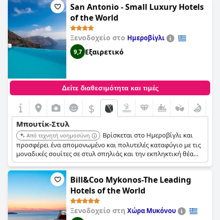
San Antonio - Small Luxury Hotels
of the World
Ξενοδοχείο στο
Ημεροβίγλι
Εξαιρετικό
9,7
Δείτε διαθεσιμότητα και τιμές
$
Μπουτίκ-Στυλ
Βρίσκεται στο Ημεροβίγλι και
Από τεχνητή νοημοσύνη
προσφέρει ένα απομονωμένο και πολυτελές καταφύγιο με τις
μοναδικές σουίτες σε στυλ σπηλιάς και την εκπληκτική θέα
στη θάλασσα. Το ξενοδοχείο διαθέτει σπα, πισίνα
υπερχείλισης και εξατομικευμένες υπηρεσίες. Η ήρεμη
Bill&Coo Mykonos-The Leading
ατμόσφαιρα και το μαγευτικό τοπίο το καθιστούν ιδανικό για
χαλάρωση.
Hotels of the World
Ξενοδοχείο στη
Χώρα Μυκόνου