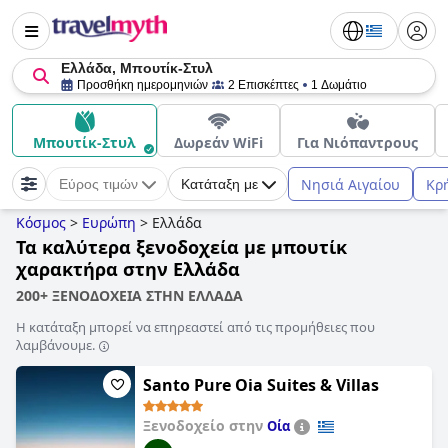
Ελλάδα, Μπουτίκ-Στυλ
Προσθήκη ημερομηνιών
2 Επισκέπτες
1 Δωμάτιο
Μπουτίκ-Στυλ
Δωρεάν WiFi
Για Νιόπαντρους
Νησιά Αιγαίου
Κρ
Εύρος τιμών
Κατάταξη με
Κόσμος
>
Ευρώπη
>
Ελλάδα
Τα καλύτερα ξενοδοχεία με μπουτίκ
χαρακτήρα στην Ελλάδα
200+ ΞΕΝΟΔΟΧΕΙΑ ΣΤΗΝ ΕΛΛΑΔΑ
Η κατάταξη μπορεί να επηρεαστεί από τις προμήθειες που
λαμβάνουμε.
Santo Pure Oia Suites & Villas
Ξενοδοχείο στην
Οία