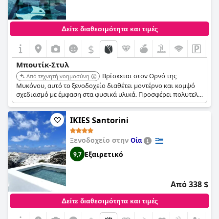
Δείτε διαθεσιμότητα και τιμές
$
Μπουτίκ-Στυλ
Βρίσκεται στον Ορνό της
Από τεχνητή νοημοσύνη
Μυκόνου, αυτό το ξενοδοχείο διαθέτει μοντέρνο και κομψό
σχεδιασμό με έμφαση στα φυσικά υλικά. Προσφέρει πολυτελή
δωμάτια, μια μεγάλη περιοχή πισίνας και μια χαλαρή
ατμόσφαιρα, ιδανική για μια κομψή απόδραση στο νησί.
IKIES Santorini
Ξενοδοχείο στην
Οία
Εξαιρετικό
9,7
Από 338 $
Δείτε διαθεσιμότητα και τιμές