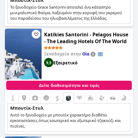
Μπουτίκ-Στυλ
Το ξενοδοχείο Grace Santorini αποτελεί ένα κάτασπρο
μινιμαλιστικό θαύμα, λαξευμένο στην κορυφή του γκρεμού
του παραδείσου του ηλιοβασιλέματος της Ελλάδας.
Katikies Santorini - Pelagos House
- The Leading Hotels Of The World
Ξενοδοχείο στην
Οία
Εξαιρετικό
9,5
Δείτε διαθεσιμότητα και τιμές
$
Μπουτίκ-Στυλ
Αυτό το ξενοδοχείο με μπουτίκ χαρακτήρα διαθέτει
εγκαταστάσεις όπως εσωτερικό και εξωτερικό τζακούζι και
πισίνες.