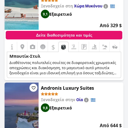
Ξενοδοχείο στη
Χώρα Μυκόνου
Εξαιρετικό
9,1
Από 329 $
Δείτε διαθεσιμότητα και τιμές
$
Μπουτίκ-Στυλ
Διαθέτοντας πολυτελείς σουίτες σε διαφορετικές χρωματικές
αποχρώσεις και διακόσμηση, το μαγευτικό αυτό μπουτίκ
ξενοδοχείο είναι μια ιδανική επιλογή για όσους ταξιδιώτες
αναζητούν μια μοναδική και αξέχαστη εμπειρία στο νησί της
Μυκόνου. Κάθε σουίτα διαθέτει ρουστίκ έπιπλα, πλούσια
Andronis Luxury Suites
υφάσματα σε διάφορα χρώματα και το χαρακτηριστικό μποέμ
στιλ που τις κάνει μοναδικές. Εκτός από μοντέρνα,
εκλεπτυσμένη και μπουτίκ διακόσμηση, οι σουίτες είναι
Ξενοδοχείο στην
Οία
επίσης εξοπλισμένες με μια πληθώρα ανέσεων που θα κάνουν
Εξαιρετικό
9,8
τη διαμονή κάθε επισκέπτη όσο πιο ευχάριστη γίνεται.
Από 644 $