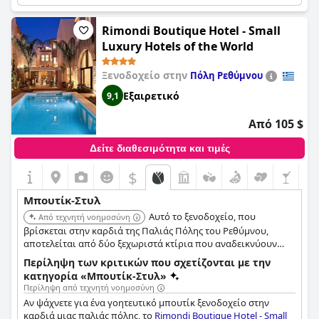
με ιδιωτικά υδρομασάζ, και πρόσβαση σε ελληνικό
εστιατόριο και πισίνα υπερχείλισης με θέα στην καλντέρα.
Rimondi Boutique Hotel - Small
Συνδυάζει παραδοσιακή αρχιτεκτονική με σύγχρονες ανέσεις.
Luxury Hotels of the World
Ξενοδοχείο στην
Πόλη Ρεθύμνου
Εξαιρετικό
9,1
Από 105 $
Δείτε διαθεσιμότητα και τιμές
$
Μπουτίκ-Στυλ
Αυτό το ξενοδοχείο, που
Από τεχνητή νοημοσύνη
βρίσκεται στην καρδιά της Παλιάς Πόλης του Ρεθύμνου,
αποτελείται από δύο ξεχωριστά κτίρια που αναδεικνύουν
βενετσιάνικες και αναγεννησιακές επιρροές. Προσφέρει
Περίληψη των κριτικών που σχετίζονται με την
εκλεπτυσμένα δωμάτια και πολυτελείς σουίτες, μαζί με ήσυχες
κατηγορία «Μπουτίκ-Στυλ»
αυλές και ρομαντικές πισίνες, παρέχοντας μια γαλήνια και
Περίληψη από τεχνητή νοημοσύνη
κομψή εμπειρία.
Αν ψάχνετε για ένα γοητευτικό μπουτίκ ξενοδοχείο στην
καρδιά μιας παλιάς πόλης, το
Rimondi Boutique Hotel - Small