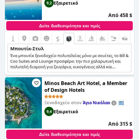
Εξαιρετικό
9,2
Από 458 $
Δείτε διαθεσιμότητα και τιμές
$
Μπουτίκ-Στυλ
Ένα μπουτίκ ξενοδοχείο πολυτελείας μόνο με σουίτες, το Bill &
Coo Suites and Lounge προσφέρει την πιο χαλαρωτική και
πολυτελή διαμονή για ζευγάρια, οικογένειες αλλά και
μοναχικούς ταξιδιώτες. Κάθε σουίτα έχει τη δική της
ξεχωριστή διακόσμηση και θεματική, κάποιες με ολόλευκα
Minos Beach Art Hotel, a Member
έπιπλα, άλλες με αποχρώσεις του μπλε και άλλες σε
λιθόκτιστα δωμάτια, όμως όλες αντανακλώντας διαφορετικές
of Design Hotels
πτυχές της ελληνικής και της κυκλαδίτικης κουλτούρας και
αρχιτεκτονικής.
Ξενοδοχείο στον
Άγιο Νικόλαο
Εξαιρετικό
9,4
Από 315 $
Δείτε διαθεσιμότητα και τιμές