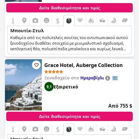
Δείτε διαθεσιμότητα και τιμές
$
Μπουτίκ-Στυλ
Καθεμία από τις πολυτελείς σουίτες του εντυπωσιακού αυτού
ξενοδοχείου διαθέτει στοιχεία με μινιμαλιστικό σχεδιασμό,
εκπληκτική θέα, πολυεπίπεδα μπαλκόνια και κυρίως λευκά
έπιπλα, περιστασιακά με πινελιές του μπλε και του κόκκινου
για να διεγείρουν τις αισθήσεις, προσφέροντας μια ξεχωριστή
Grace Hotel, Auberge Collection
και αξέχαστη εμπειρία διαμονής σε κάθε επισκέπτη. Οι
περισσότερες σουίτες διαθέτουν ιδιωτική πισίνα, πισίνα
infinity ή υδρομασάζ, καθώς και κομψή διακόσμηση και
Ξενοδοχείο στο
Ημεροβίγλι
υπέροχη θέα στη θάλασσα, προσθέτοντας ακόμα περισσότερη
Εξαιρετικό
9,1
πολυτέλεια στη διαμονή των επισκεπτών.
Από 755 $
Δείτε διαθεσιμότητα και τιμές
$