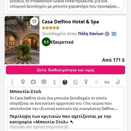
γοητεία, το Poseidonion Grand Hotel πρόκειται για ένα
ιστορικό ξενοδοχείο με μπουτίκ χαρακτήρα που προσφέρει
διαμονή σε δύο ξεχωριστές πτέρυγες, την Ιστορική και τη Νέα
Πτέρυγα. Είτε επιλέξετε δωμάτια με γοητεία εποχής είτε
Casa Delfino Hotel & Spa
δωμάτια με μοντέρνα κομψότητα, το ξενοδοχείο αυτό είναι
σίγουρο πως θα σας προσφέρει τις πιο στιλάτες παροχές και
εξαιρετική φιλοξενία, αλλά και εκπληκτική θέα στο λιμάνι της
Ξενοδοχείο στην
Πόλη Χανίων
Ντάπιας και την καταγάλανη θάλασσα.
Εξαιρετικό
9,5
Από 171 $
Δείτε διαθεσιμότητα και τιμές
$
Μπουτίκ-Στυλ
Το Casa Delfino είναι ένα μπουτίκ ξενοδοχείο το οποίο
στεγάζεται σε ένα ενετικό αρχοντικό του 17ου αιώνα που
αποτελούσε την ιδιωτική κατοικία της οικογένειας Delfino.
Κάθε δωμάτιο έχει διαφορετικό σχεδιασμό και διακόσμηση.
Περίληψη των κριτικών που σχετίζονται με την
Κλασικό και σύγχρονο, παρελθόν και παρόν δένουν αρμονικά
κατηγορία «Μπουτίκ-Στυλ»
μεταξύ τους δημιουργώντας ένα περιβάλλον που θα σας
Περίληψη από τεχνητή νοημοσύνη
ταξιδέψει σε άλλη εποχή.