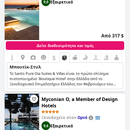
Εξαιρετικό
9,0
Από 317 $
Δείτε διαθεσιμότητα και τιμές
$
Μπουτίκ-Στυλ
Το Santo Pure Oia Suites & Villas είναι το πρώτο επίσημα
πιστοποιημένο 'Boutique Hotel' στην Ελλάδα από το
Ξενοδοχειακό Επιμελητήριο Ελλάδος τον Φεβρουάριο του
2018. Για να χαρακτηριστεί ως 'Boutique Hotel',
αναγνωρίστηκε το ιδιαίτερο αρχιτεκτονικό και διακοσμητικό
Myconian O, a Member of Design
σχεδιαστικό concept του Santo Pure Oia Suites & Villas και
επικυρώθηκε η ξεχωριστή εμπειρία διαμονής που προσφέρει
Hotels
στους επισκέπτες του. Αριθμός πιστοποίησης Boutique Hotel:
3153270218
Ξενοδοχείο στον
Ορνό
Εξαιρετικό
9,6