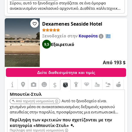
Σύρου, αυτό το ξενοδοχείο στεγάζεται σε ένα όμορφα
ανακαινισμένο νεοκλασικό αρχοντικό. Διαθέτει καλλιτεχνικά
επιμελημένες σουίτες, πρωτότυπους ελαιογραφίες και
εκπληκτική θέα, προσφέροντας μια μοναδική και
Dexamenes Seaside Hotel
εκλεπτυσμένη εμπειρία.
Ξενοδοχείο στην
Κουρούτα
Εξαιρετικό
9,5
Από 193 $
Δείτε διαθεσιμότητα και τιμές
$
Μπουτίκ-Στυλ
Αυτό το ξενοδοχείο είναι
Από τεχνητή νοημοσύνη
χτισμένο μέσα σε ανακατασκευασμένες δεξαμενές κρασιού
απευθείας στην παραλία, προσφέροντας μια εντυπωσιακά
μοναδική αρχιτεκτονική εμπειρία. Ο μινιμαλιστικός
Περίληψη των κριτικών που σχετίζονται με την
σχεδιασμός τονίζει τη φυσική ομορφιά του περιβάλλοντος,
κατηγορία «Μπουτίκ-Στυλ»
ενώ η έμφαση στα τοπικά κρασιά και τη γαστρονομία παρέχει
Περίληψη από τεχνητή νοημοσύνη