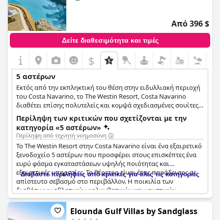
μεγέθη. Συνολικά, το ξενοδοχείο συνιστάται ανεπιφύλακτα
από τους επισκέπτες του ως ένα από τα καλύτερα που έχουν
Από 396 $
μείνει ποτέ. Η εκπληκτική θέα προσθέτει στην εκπληκτική
ατμόσφαιρα, προσφέροντας μια αξιοσημείωτη διαμονή για
Δείτε διαθεσιμότητα και τιμές
τους ταξιδιώτες.
$
5 αστέρων
Εκτός από την εκπληκτική του θέση στην ειδυλλιακή περιοχή
του Costa Navarino, το The Westin Resort, Costa Navarino
διαθέτει επίσης πολυτελείς και κομψά σχεδιασμένες σουίτες,
μία μεγάλη εξωτερική πισίνα, αναζωογονητικές
Περίληψη των κριτικών που σχετίζονται με την
εγκαταστάσεις σπα, γήπεδα γκολφ και εξαιρετική
κατηγορία «5 αστέρων»
εξυπηρέτηση, καθιστώντας το ένα από τα καλύτερα
Περίληψη από τεχνητή νοημοσύνη
ξενοδοχεία 5 αστέρων.
Το The Westin Resort στην Costa Navarino είναι ένα εξαιρετικό
ξενοδοχείο 5 αστέρων που προσφέρει στους επισκέπτες ένα
ευρύ φάσμα εγκαταστάσεων υψηλής ποιότητας και
εξαιρετικές υπηρεσίες. Το θέρετρο είναι ένας παράδεισος με
Διαβάστε περιλήψεις από κριτικές για όλες τις κατηγορίες
απίστευτο σεβασμό στο περιβάλλον. Η ποικιλία των
διαθέσιμων αθλητικών, κολυμβητικών και γευστικών
επιλογών είναι εντυπωσιακή. Ορισμένοι επισκέπτες βρήκαν
την τιμή υπερβολική, αλλά συνολικά το θέρετρο θεωρείται
Elounda Gulf Villas by Sandglass
εξαιρετική επιλογή. Ενώ ορισμένοι κριτικοί θεώρησαν ότι το