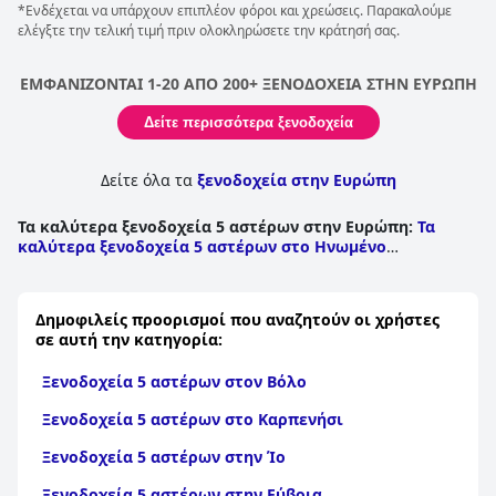
λεπτομέρεια, παρέχοντας ένα χαλαρωτικό και υψηλής
*Ενδέχεται να υπάρχουν επιπλέον φόροι και χρεώσεις. Παρακαλούμε
ποιότητας περιβάλλον για οικογένειες και ζευγάρια.
ελέγξτε την τελική τιμή πριν ολοκληρώσετε την κράτησή σας.
ΕΜΦΑΝΙΖΟΝΤΑΙ 1-20 ΑΠΟ 200+ ΞΕΝΟΔΟΧΕΙΑ ΣΤΗΝ ΕΥΡΩΠΗ
Δείτε περισσότερα ξενοδοχεία
Δείτε όλα τα
ξενοδοχεία στην Ευρώπη
Τα καλύτερα ξενοδοχεία 5 αστέρων στην Ευρώπη
:
Τα
καλύτερα ξενοδοχεία 5 αστέρων στο Ηνωμένο
Βασίλειο
|
Τα καλύτερα ξενοδοχεία 5 αστέρων στην
Ελλάδα
|
Τα καλύτερα ξενοδοχεία 5 αστέρων στη
Γαλλία
|
Τα καλύτερα ξενοδοχεία 5 αστέρων στην
Δημοφιλείς προορισμοί που αναζητούν οι χρήστες
Ιταλία
|
Τα καλύτερα ξενοδοχεία 5 αστέρων στην
σε αυτή την κατηγορία:
Ισπανία
|
Τα καλύτερα ξενοδοχεία 5 αστέρων στην
Πορτογαλία
|
Τα καλύτερα ξενοδοχεία 5 αστέρων στη
Ξενοδοχεία 5 αστέρων στον Βόλο
Γερμανία
|
Τα καλύτερα ξενοδοχεία 5 αστέρων στη
Βουλγαρία
|
Τα καλύτερα ξενοδοχεία 5 αστέρων στην
Ξενοδοχεία 5 αστέρων στο Καρπενήσι
Ελβετία
|
Τα καλύτερα ξενοδοχεία 5 αστέρων στην
Αλβανία
|
Τα καλύτερα ξενοδοχεία 5 αστέρων στην
Ξενοδοχεία 5 αστέρων στην Ίο
Πολωνία
|
Τα καλύτερα ξενοδοχεία 5 αστέρων στη
Ρουμανία
|
Τα καλύτερα ξενοδοχεία 5 αστέρων στην
Ξενοδοχεία 5 αστέρων στην Εύβοια