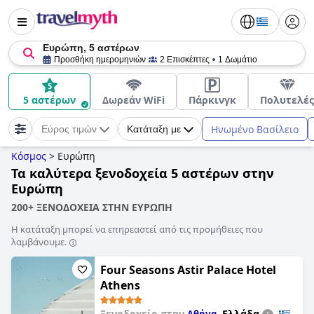
Ευρώπη, 5 αστέρων
Προσθήκη ημερομηνιών
2 Επισκέπτες
1 Δωμάτιο
5 αστέρων
Δωρεάν WiFi
Πάρκινγκ
Πολυτελές
Ηνωμένο Βασίλειο
Εύρος τιμών
Κατάταξη με
Κόσμος
>
Ευρώπη
Τα καλύτερα ξενοδοχεία 5 αστέρων στην
Ευρώπη
200+ ΞΕΝΟΔΟΧΕΙΑ ΣΤΗΝ ΕΥΡΩΠΗ
Η κατάταξη μπορεί να επηρεαστεί από τις προμήθειες που
λαμβάνουμε.
Four Seasons Astir Palace Hotel
Athens
Ξενοδοχείο στην
,
Ελλάδα