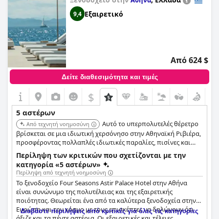
Αθήνα
Εξαιρετικό
9,4
Από 624 $
Δείτε διαθεσιμότητα και τιμές
$
5 αστέρων
Αυτό το υπερπολυτελές θέρετρο
Από τεχνητή νοημοσύνη
βρίσκεται σε μια ιδιωτική χερσόνησο στην Αθηναϊκή Ριβιέρα,
προσφέροντας πολλαπλές ιδιωτικές παραλίες, πισίνες και
επιλογές υψηλής γαστρονομίας. Παρέχει ένα απομονωμένο,
Περίληψη των κριτικών που σχετίζονται με την
πολυτελές καταφύγιο μόλις λίγα λεπτά με το αυτοκίνητο από
κατηγορία «5 αστέρων»
το κέντρο της πόλης. Οι επισκέπτες επαινούν την εξαιρετική
Περίληψη από τεχνητή νοημοσύνη
εξυπηρέτηση και τα πολυτελή καταλύματα.
Το ξενοδοχείο Four Seasons Astir Palace Hotel στην Αθήνα
είναι συνώνυμο της πολυτέλειας και της εξαιρετικής
ποιότητας. Θεωρείται ένα από τα καλύτερα ξενοδοχεία στην
Ευρώπη και τον κόσμο με τους επισκέπτες να δηλώνουν ότι
Διαβάστε περιλήψεις από κριτικές για όλες τις κατηγορίες
άξιζε και τα πέντε αστέρια. Οι εξαιρετικές και τέλειες