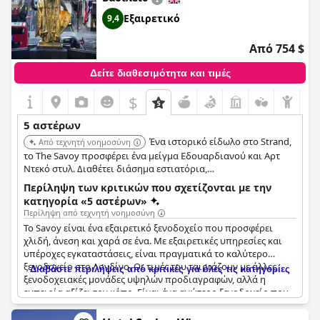
Εξαιρετικό
9,4
Από 754 $
Δείτε διαθεσιμότητα και τιμές
$
5 αστέρων
Ένα ιστορικό είδωλο στο Strand,
Από τεχνητή νοημοσύνη
το The Savoy προσφέρει ένα μείγμα Εδουαρδιανού και Αρτ
Ντεκό στυλ. Διαθέτει διάσημα εστιατόρια,
συμπεριλαμβανομένων εκείνων του Gordon Ramsay, θρυλικά
Περίληψη των κριτικών που σχετίζονται με την
μπαρ όπως το American Bar και πολυτελή δωμάτια, πολλά με
κατηγορία «5 αστέρων»
εκπληκτική θέα στον Τάμεση, διατηρώντας τη φήμη του για
Περίληψη από τεχνητή νοημοσύνη
κλασική αίγλη.
Το Savoy είναι ένα εξαιρετικό ξενοδοχείο που προσφέρει
χλιδή, άνεση και χαρά σε ένα. Με εξαιρετικές υπηρεσίες και
υπέροχες εγκαταστάσεις, είναι πραγματικά το καλύτερο
ξενοδοχείο στο Λονδίνο. Οι τιμές του ταιριάζουν με άλλες
Διαβάστε περιλήψεις από κριτικές για όλες τις κατηγορίες
ξενοδοχειακές μονάδες υψηλών προδιαγραφών, αλλά η
εμπειρία αξίζει τον κόπο. Είναι ένα ανώτερο ξενοδοχείο που
προσφέρει εξαιρετικές εμπειρίες, από τη στιγμή που φτάνετε
μέχρι τη στιγμή που φεύγετε. Το εκπληκτικό ξενοδοχείο