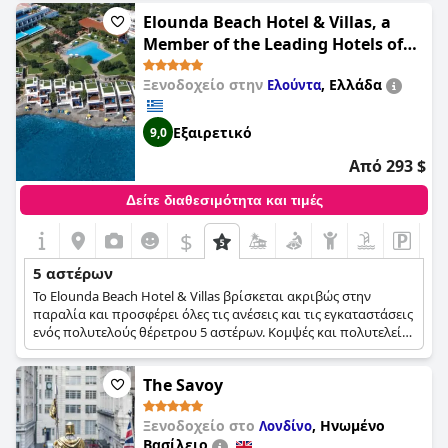
μπορούσε να είναι πιο πλούσιο και η ποιότητα του ψωμιού
Elounda Beach Hotel & Villas, a
να βελτιωθεί, συνολικά οι υπηρεσίες του ξενοδοχείου είναι
Member of the Leading Hotels of
άψογες και αξίζουν την αξιολόγηση 5 αστέρων. Ωστόσο,
the World
ορισμένοι επισκέπτες θεωρούν ότι το ξενοδοχείο
Ξενοδοχείο στην
,
Ελλάδα
Ελούντα
υπολείπεται των προσδοκιών τους και δεν ανταποκρίνεται
στα πρότυπα που θέτουν άλλα καταλύματα 5 αστέρων στην
ίδια κατηγορία τιμής. Παρά το συναίσθημα αυτό, η
Εξαιρετικό
9,0
πλειονότητα των επισκεπτών φεύγει με θετικές αναμνήσεις
από το ξενοδοχείο, θεωρώντας το "φανταστικό", "maravilhoso"
Από 293 $
και "ausgezeichnet".
Δείτε διαθεσιμότητα και τιμές
$
5 αστέρων
Το Elounda Beach Hotel & Villas βρίσκεται ακριβώς στην
παραλία και προσφέρει όλες τις ανέσεις και τις εγκαταστάσεις
ενός πολυτελούς θέρετρου 5 αστέρων. Κομψές και πολυτελείς
σουίτες και βίλες, ιδιωτικές πισίνες, ένα υπερσύγχρονο σπα,
εξαιρετικά εστιατόρια και ευρύχωροι χώροι για συνέδρια και
The Savoy
εκδηλώσεις είναι μερικές μόνο από τις εγκαταστάσεις 5
αστέρων που θα κάνουν τη διαμονή σας σε αυτό το θέρετρο
πραγματικά μαγευτική.
Ξενοδοχείο στο
,
Ηνωμένο
Λονδίνο
Βασίλειο