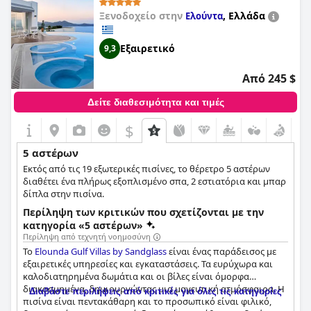
θέρετρο υπολείπεται των προδιαγραφών 5 αστέρων, η
Ξενοδοχείο στην
,
Ελλάδα
Ελούντα
συντριπτική πλειοψηφία θεώρησε ότι η διαμονή τους ήταν
εξαιρετική, καθιστώντας το μια θαυμάσια επιλογή για όσους
αναζητούν μια πολυτελή εμπειρία διακοπών.
Εξαιρετικό
9,3
Από 245 $
Δείτε διαθεσιμότητα και τιμές
$
5 αστέρων
Εκτός από τις 19 εξωτερικές πισίνες, το θέρετρο 5 αστέρων
διαθέτει ένα πλήρως εξοπλισμένο σπα, 2 εστιατόρια και μπαρ
δίπλα στην πισίνα.
Περίληψη των κριτικών που σχετίζονται με την
κατηγορία «5 αστέρων»
Περίληψη από τεχνητή νοημοσύνη
Το
Elounda Gulf Villas by Sandglass
είναι ένας παράδεισος με
εξαιρετικές υπηρεσίες και εγκαταστάσεις. Τα ευρύχωρα και
καλοδιατηρημένα δωμάτια και οι βίλες είναι όμορφα
διακοσμημένα, δημιουργώντας μια μαγευτική ατμόσφαιρα. Η
Διαβάστε περιλήψεις από κριτικές για όλες τις κατηγορίες
πισίνα είναι πεντακάθαρη και το προσωπικό είναι φιλικό,