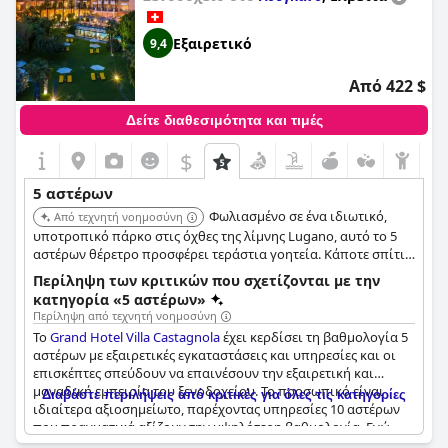
Παρά τις κριτικές αυτές, πολλοί επισκέπτες εξακολουθούν να
συστήνουν ανεπιφύλακτα το ξενοδοχείο και το θεωρούν μια
υπέροχη επιλογή για μια πολυτελή διαμονή στην Ελβετία.
Εξαιρετικό
9,4
Από 422 $
Δείτε διαθεσιμότητα και τιμές
$
5 αστέρων
Φωλιασμένο σε ένα ιδιωτικό,
Από τεχνητή νοημοσύνη
υποτροπικό πάρκο στις όχθες της λίμνης Lugano, αυτό το 5
αστέρων θέρετρο προσφέρει τεράστια γοητεία. Κάποτε σπίτι
μιας ευγενούς ρωσικής οικογένειας, αποπνέει κομψότητα και
Περίληψη των κριτικών που σχετίζονται με την
παρέχει μια ήρεμη ατμόσφαιρα με διακριτική εξυπηρέτηση.
κατηγορία «5 αστέρων»
Το ξενοδοχείο διαθέτει εστιατόριο βραβευμένο με αστέρι
Περίληψη από τεχνητή νοημοσύνη
Michelin και εκπληκτική θέα στο πάρκο και τη λίμνη από τα
Το
Grand Hotel Villa Castagnola
έχει κερδίσει τη βαθμολογία 5
δωμάτια και τις σουίτες του.
αστέρων με εξαιρετικές εγκαταστάσεις και υπηρεσίες και οι
επισκέπτες σπεύδουν να επαινέσουν την εξαιρετική και
μοναδική εμπειρία του ξενοδοχείου. Το προσωπικό είναι
Διαβάστε περιλήψεις από κριτικές για όλες τις κατηγορίες
ιδιαίτερα αξιοσημείωτο, παρέχοντας υπηρεσίες 10 αστέρων
που πραγματικά αξίζουν την υψηλότερη βαθμολογία. Ενώ
ορισμένοι επισκέπτες σημειώνουν ότι το πρωινό θα