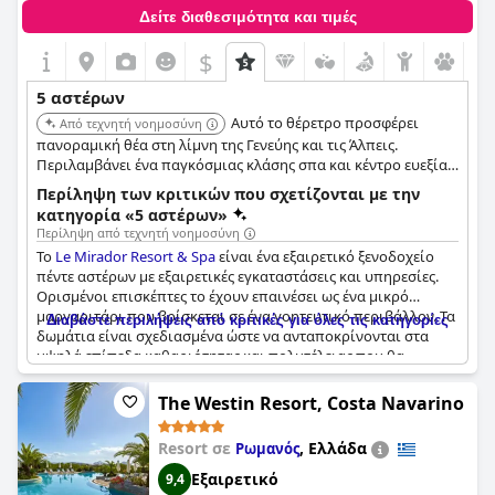
Δείτε διαθεσιμότητα και τιμές
$
5 αστέρων
Αυτό το θέρετρο προσφέρει
Από τεχνητή νοημοσύνη
πανοραμική θέα στη λίμνη της Γενεύης και τις Άλπεις.
Περιλαμβάνει ένα παγκόσμιας κλάσης σπα και κέντρο ευεξίας,
μαζί με γκουρμέ εστιατόρια και πολυτελή καταλύματα,
Περίληψη των κριτικών που σχετίζονται με την
καθιστώντας το κορυφαία επιλογή για μια πολυτελή
κατηγορία «5 αστέρων»
απόδραση.
Περίληψη από τεχνητή νοημοσύνη
Το
Le Mirador Resort & Spa
είναι ένα εξαιρετικό ξενοδοχείο
πέντε αστέρων με εξαιρετικές εγκαταστάσεις και υπηρεσίες.
Ορισμένοι επισκέπτες το έχουν επαινέσει ως ένα μικρό
μαργαριτάρι που βρίσκεται σε ένα γοητευτικό περιβάλλον. Τα
Διαβάστε περιλήψεις από κριτικές για όλες τις κατηγορίες
δωμάτια είναι σχεδιασμένα ώστε να ανταποκρίνονται στα
υψηλά επίπεδα καθαριότητας και πολυτέλειας που θα
περιμένατε από ένα ξενοδοχείο πέντε αστέρων. Ωστόσο,
ορισμένες κριτικές έχουν αναφέρει ότι ορισμένες περιοχές,
The Westin Resort, Costa Navarino
ιδίως το ξενοδοχείο και τα δωμάτια, μπορεί να έχουν
ελαφρώς ξεπερασμένο στυλ. Ο μπουφές πρωινού αναφέρθηκε
Resort σε
,
Ελλάδα
Ρωμανός
συγκεκριμένα ότι δεν φτάνει το επίπεδο των 5 αστέρων.
Ορισμένοι επισκέπτες ανέφεραν επίσης ότι από το ξενοδοχείο
Εξαιρετικό
9,4
έλειπαν κάποιες ανέσεις, όπως παντόφλες σε μεγαλύτερα