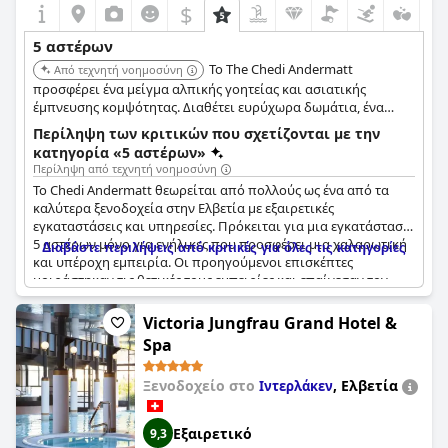
$
5 αστέρων
Το The Chedi Andermatt
Από τεχνητή νοημοσύνη
προσφέρει ένα μείγμα αλπικής γοητείας και ασιατικής
έμπνευσης κομψότητας. Διαθέτει ευρύχωρα δωμάτια, ένα
αξιόλογο σπα με μια σειρά από θεραπείες και εγγύτητα σε
Περίληψη των κριτικών που σχετίζονται με την
χιονοδρομικές περιοχές, καθιστώντας το ιδανικό για
κατηγορία «5 αστέρων»
πολυτελή χαλάρωση και χειμερινά σπορ.
Περίληψη από τεχνητή νοημοσύνη
Το Chedi Andermatt θεωρείται από πολλούς ως ένα από τα
καλύτερα ξενοδοχεία στην Ελβετία με εξαιρετικές
εγκαταστάσεις και υπηρεσίες. Πρόκειται για μια εγκατάσταση
5 αστέρων μόνο για ενήλικες που προσφέρει μια χαλαρωτική
Διαβάστε περιλήψεις από κριτικές για όλες τις κατηγορίες
και υπέροχη εμπειρία. Οι προηγούμενοι επισκέπτες
μοιράστηκαν τις θετικές τους εμπειρίες και επαίνεσαν τον
υπέροχο σχεδιασμό και το εξαιρετικό εσωτερικό του
ξενοδοχείου. Ορισμένοι δήλωσαν μάλιστα ότι ήταν το
Victoria Jungfrau Grand Hotel &
καλύτερο ξενοδοχείο που έχουν επισκεφθεί ποτέ. Παρόλο
Spa
που ορισμένοι διαπίστωσαν ότι η εξυπηρέτηση δεν
ανταποκρινόταν στο επίπεδο των 5 αστέρων, η πλειοψηφία
Ξενοδοχείο στο
,
Ελβετία
Ιντερλάκεν
των επισκεπτών βρήκε το προσωπικό ικανό και φιλικό. Η
οργάνωση του ξενοδοχείου επαινέθηκε επίσης ιδιαίτερα με
πολλούς να λένε ότι δεν άφησε καμία επιθυμία ανεκπλήρωτη.
Εξαιρετικό
9,3
Ο νόστιμος και ποικίλος μπουφές πρωινού και το κορυφαίο