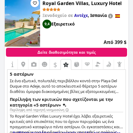
και οι εκπλήξεις του ξενοδοχείου, όπως η Sacher torte που
Royal Garden Villas, Luxury Hotel
περιμένει στο δωμάτιο, κάνουν τους επισκέπτες να
αισθάνονται ευπρόσδεκτοι και πολύτιμοι. Τα δωμάτια είναι
Ξενοδοχείο σε
,
Ισπανία
Αντέχε
όμορφα και ευρύχωρα με προσοχή στην παραμικρή
λεπτομέρεια στη διακόσμηση και τα έπιπλα. Η τοποθεσία του
Εξαιρετικό
9,4
ξενοδοχείου είναι εξαιρετική και ο θυρωρός είναι πάντα
εξυπηρετικός. Το σπα του ξενοδοχείου είναι καλά
συντηρημένο και αποτελεί μια χαλαρωτική εμπειρία. Οι
Από 399 $
επισκέπτες συστήνουν τις εναλλακτικές λύσεις πρωινού του
ξενοδοχείου, τα άνετα κρεβάτια και την ευγένεια του
Δείτε διαθεσιμότητα και τιμές
προσωπικού. Συνολικά, το
Hotel Sacher Wien
είναι ένα
μεγαλοπρεπές, μαγευτικό και όμορφο ξενοδοχείο και οι
$
επισκέπτες πρέπει να το ζήσουν τουλάχιστον μία φορά στη
ζωή τους.
5 αστέρων
Σε ένα εξωτικό, πολυτελές περιβάλλον κοντά στην Playa Del
Duque στο Adeje, αυτό το αποκλειστικό θέρετρο 5 αστέρων
διαθέτει όμορφα διακοσμημένες βίλες με εξατομικευμένες
υπηρεσίες, ιδιωτικές πισίνες και απεριόριστη πρόσβαση στο
Περίληψη των κριτικών που σχετίζονται με την
αισθησιακό σπα, το γήπεδο σκουός και το γυμναστήριο.
κατηγορία «5 αστέρων»
Περίληψη από τεχνητή νοημοσύνη
Το Royal Garden Villas Luxury Hotel έχει λάβει εξαιρετικές
κριτικές από επισκέπτες που το έχουν περιγράψει ως ένα
πραγματικό καταφύγιο πέντε αστέρων. Οι εγκαταστάσεις και
οι υπηρεσίες του ξενοδοχείου έχουν επαινεθεί με πολλούς