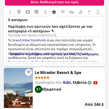
Δείτε διαθεσιμότητα και τιμές
ανεπιφύλακτα.
$
5 αστέρων
Περίληψη των κριτικών που σχετίζονται με την
κατηγορία «5 αστέρων»
Περίληψη από τεχνητή νοημοσύνη
Το
Grand Hôtel Stockholm
είναι ένα πολυτελές και κομψό
ξενοδοχείο με εξαιρετικές εγκαταστάσεις και υπηρεσίες. Το
προσωπικό είναι απίστευτο και παρέχει επαγγελματική
εξυπηρέτηση 5 αστέρων, κάνοντας τους επισκέπτες να
Διαβάστε περιλήψεις από κριτικές για όλες τις κατηγορίες
αισθάνονται ζεστά και ασφαλείς κατά τη διάρκεια της
διαμονής τους. Το ξενοδοχείο προσφέρει εξαιρετικές ανέσεις
και εξαιρετικό πρωινό. Το προσωπικό του θυρωρείου και του
εστιατορίου είναι φανταστικό, ενισχύοντας την ήδη άψογη
Le Mirador Resort & Spa
εμπειρία 5 αστέρων. Το ξενοδοχείο είναι παλιομοδίτικο και
γοητευτικό, θυμίζει μια προηγούμενη εποχή και βρίσκεται σε
Ξενοδοχείο στο
,
Ελβετία
Βεβέ
εξαιρετική τοποθεσία στη Στοκχόλμη. Συνολικά, το
Grand
Hôtel Stockholm
είναι μια κορυφαία επιλογή για μια τέλεια
Εξαιρετικό
9,1
διαμονή στη Στοκχόλμη.
Από 346 $