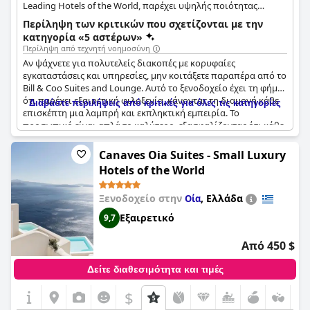
Leading Hotels of the World, παρέχει υψηλής ποιότητας
υπηρεσίες και ανέσεις. Διαθέτει ένα γκουρμέ εστιατόριο, μια
Περίληψη των κριτικών που σχετίζονται με την
πισίνα υπερχείλισης και μια γαλήνια ατμόσφαιρα.
κατηγορία «5 αστέρων»
Περίληψη από τεχνητή νοημοσύνη
Αν ψάχνετε για πολυτελείς διακοπές με κορυφαίες
εγκαταστάσεις και υπηρεσίες, μην κοιτάξετε παραπέρα από το
Bill & Coo Suites and Lounge. Αυτό το ξενοδοχείο έχει τη φήμη
ότι παρέχει εξαιρετική φιλοξενία, κάνοντας τη διαμονή κάθε
Διαβάστε περιλήψεις από κριτικές για όλες τις κατηγορίες
επισκέπτη μια λαμπρή και εκπληκτική εμπειρία. Το
προσωπικό είναι απλά το καλύτερο, εξασφαλίζοντας ότι κάθε
σας ανάγκη θα ικανοποιηθεί και οι προσδοκίες σας θα
ξεπεραστούν. Από τον όμορφο σχεδιασμό του ξενοδοχείου
Canaves Oia Suites - Small Luxury
μέχρι τις υπέροχες ανέσεις, κάθε πτυχή της διαμονής σας θα
Hotels of the World
είναι εξαιρετική. Αυτό είναι εύκολα ένα από τα καλύτερα
ξενοδοχεία που θα επισκεφθείτε ποτέ - μια εγκατάσταση που
Ξενοδοχείο στην
,
Ελλάδα
Οία
θα θέλετε να ζήσετε ξανά και ξανά. Συνιστούμε ανεπιφύλακτα
αυτό το ξενοδοχείο σε όσους αναζητούν διακοπές πέντε
Εξαιρετικό
9,7
αστέρων.
Από 450 $
Δείτε διαθεσιμότητα και τιμές
$