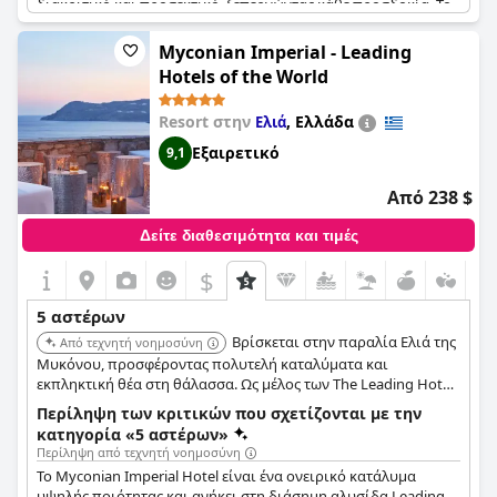
διακριτικό και προσεκτικό, ξεπερνώντας κάθε προσδοκία. Το
φανταστικό πρωινό, καθώς και το προσφερόμενο δείπνο για
τους νεόνυμφους, είναι μερικές μόνο από τις υψηλής
Myconian Imperial - Leading
ποιότητας υπηρεσίες που παρέχονται. Το ξενοδοχείο είναι
Hotels of the World
ένα επίπεδο πάνω από τα πέντε αστέρια και πραγματικά
εξαιρετικό.
Resort στην
,
Ελλάδα
Ελιά
Εξαιρετικό
9,1
Από 238 $
Δείτε διαθεσιμότητα και τιμές
$
5 αστέρων
Βρίσκεται στην παραλία Ελιά της
Από τεχνητή νοημοσύνη
Μυκόνου, προσφέροντας πολυτελή καταλύματα και
εκπληκτική θέα στη θάλασσα. Ως μέλος των The Leading Hotels
of the World, παρέχει εξαιρετικές υπηρεσίες και ανέσεις.
Περίληψη των κριτικών που σχετίζονται με την
Διαθέτει πολλαπλές πισίνες, σπα και ιδιωτική πρόσβαση στην
κατηγορία «5 αστέρων»
παραλία.
Περίληψη από τεχνητή νοημοσύνη
Το Myconian Imperial Hotel είναι ένα ονειρικό κατάλυμα
υψηλής ποιότητας και ανήκει στη διάσημη αλυσίδα Leading