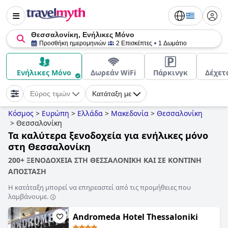
Θεσσαλονίκη, Ενήλικες Μόνο
Προσθήκη ημερομηνιών
2 Επισκέπτες
1 Δωμάτιο
Ενήλικες Μόνο
Δωρεάν WiFi
Πάρκινγκ
Δέχετ
Εύρος τιμών
Κατάταξη με
Κόσμος
>
Ευρώπη
>
Ελλάδα
>
Μακεδονία
>
Θεσσαλονίκη
>
Θεσσαλονίκη
Τα καλύτερα ξενοδοχεία για ενήλικες μόνο
στη Θεσσαλονίκη
200+ ΞΕΝΟΔΟΧΕΙΑ ΣΤΗ ΘΕΣΣΑΛΟΝΙΚΗ ΚΑΙ ΣΕ ΚΟΝΤΙΝΗ
ΑΠΟΣΤΑΣΗ
Η κατάταξη μπορεί να επηρεαστεί από τις προμήθειες που
λαμβάνουμε.
Andromeda Hotel Thessaloniki