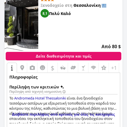
Ξενοδοχείο στη
Θεσσαλονίκη
Πολύ Καλό
8,1
Από 80 $
Δείτε διαθεσιμότητα και τιμές
$
+1
Πληροφορίες
Περίληψη των κριτικών
Περίληψη από τεχνητή νοημοσύνη
Το
Andromeda Hotel Thessaloniki
είναι ένα ξενοδοχείο
τεσσάρων αστέρων με εξαιρετική τοποθεσία στην καρδιά του
κέντρου της πόλης, καθιστώντας το μια βολική βάση για την
εξερεύνηση των κοντινών αξιοθέατων. Οι επισκέπτες έχουν
Διαβάστε περιλήψεις από κριτικές για όλες τις κατηγορίες
επαινέσει την εκπληκτική τοποθεσία του ξενοδοχείου στον
παραλιακό δρόμο, η οποία βρίσκεται κοντά σε καταστήματα,