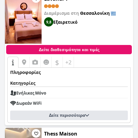
Διαμέρισμα στη
Θεσσαλονίκη
Εξαιρετικό
9,8
Δείτε διαθεσιμότητα και τιμές
$
+2
Πληροφορίες
Κατηγορίες
Ενήλικες Μόνο
Δωρεάν WiFi
Δείτε περισσότερα
Thess Maison