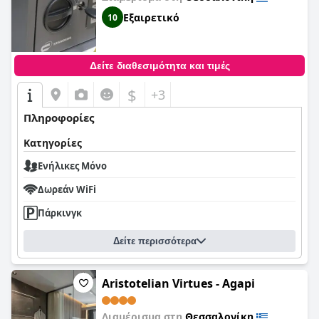
Εξαιρετικό
10
Δείτε διαθεσιμότητα και τιμές
$
+3
Πληροφορίες
Κατηγορίες
Ενήλικες Μόνο
Δωρεάν WiFi
Πάρκινγκ
Δείτε περισσότερα
Aristotelian Virtues - Agapi
Διαμέρισμα στη
Θεσσαλονίκη