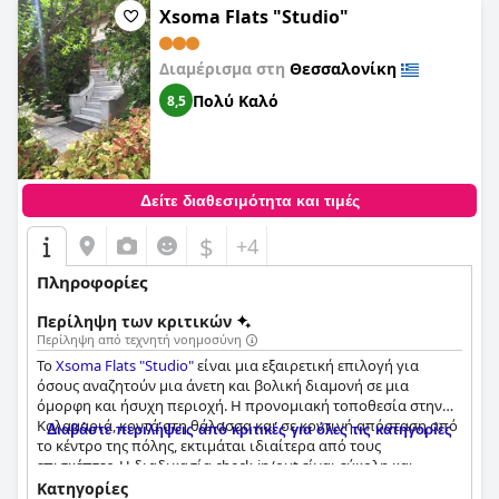
Xsoma Flats "Studio"
Διαμέρισμα στη
Θεσσαλονίκη
Πολύ Καλό
8,5
Δείτε διαθεσιμότητα και τιμές
$
+4
Πληροφορίες
Περίληψη των κριτικών
Περίληψη από τεχνητή νοημοσύνη
Το
Xsoma Flats "Studio"
είναι μια εξαιρετική επιλογή για
όσους αναζητούν μια άνετη και βολική διαμονή σε μια
όμορφη και ήσυχη περιοχή. Η προνομιακή τοποθεσία στην
Καλαμαριά, κοντά στη θάλασσα και σε κοντινή απόσταση από
Διαβάστε περιλήψεις από κριτικές για όλες τις κατηγορίες
το κέντρο της πόλης, εκτιμάται ιδιαίτερα από τους
επισκέπτες. Η διαδικασία check-in/out είναι εύκολη και
αποτελεσματική και το προσωπικό, συγκεκριμένα η κα Μαρία,
Κατηγορίες