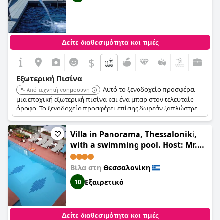
Δείτε διαθεσιμότητα και τιμές
$
Εξωτερική Πισίνα
Αυτό το ξενοδοχείο προσφέρει
Από τεχνητή νοημοσύνη
μια εποχική εξωτερική πισίνα και ένα μπαρ στον τελευταίο
όροφο. Το ξενοδοχείο προσφέρει επίσης δωρεάν ξαπλώστρες
και ομπρέλες στην πισίνα.
Villa in Panorama, Thessaloniki,
with a swimming pool. Host: Mr.
George
Βίλα στη
Θεσσαλονίκη
Εξαιρετικό
10
Δείτε διαθεσιμότητα και τιμές