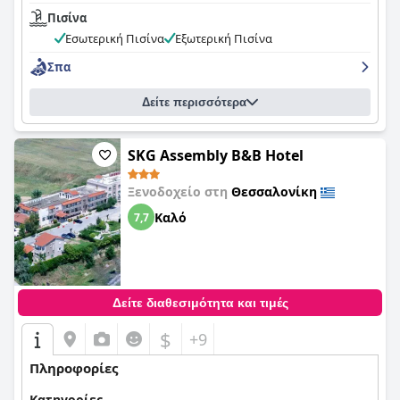
Πισίνα
Εσωτερική Πισίνα
Εξωτερική Πισίνα
Σπα
Δείτε περισσότερα
SKG Assembly Β&Β Hotel
Ξενοδοχείο στη
Θεσσαλονίκη
Καλό
7,7
Δείτε διαθεσιμότητα και τιμές
$
+9
Πληροφορίες
Κατηγορίες