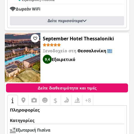
Δωρεάν WiFi
Δείτε περισσότερα
September Hotel Thessaloniki
Ξενοδοχείο στη
Θεσσαλονίκη
Εξαιρετικό
9,4
Δείτε διαθεσιμότητα και τιμές
$
+8
Πληροφορίες
Κατηγορίες
Εξωτερική Πισίνα