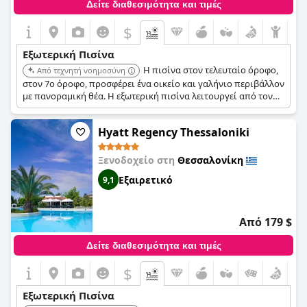
Δείτε διαθεσιμότητα και τιμές
$
Εξωτερική Πισίνα
Η πισίνα στον τελευταίο όροφο,
Από τεχνητή νοημοσύνη
στον 7ο όροφο, προσφέρει ένα οικείο και γαλήνιο περιβάλλον
με πανοραμική θέα. Η εξωτερική πισίνα λειτουργεί από τον
Μάιο έως τα τέλη Σεπτεμβρίου, εφόσον το επιτρέπει ο καιρός.
Υπάρχει επίσης μια εσωτερική θερμαινόμενη πισίνα.
Hyatt Regency Thessaloniki
Ξενοδοχείο στη
Θεσσαλονίκη
Εξαιρετικό
9,1
Από 179 $
Δείτε διαθεσιμότητα και τιμές
$
Εξωτερική Πισίνα