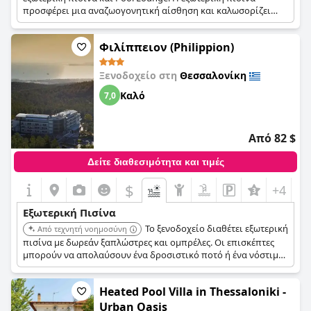
προσφέρει μια αναζωογονητική αίσθηση και καλωσορίζει
τους επισκέπτες για μια αναζωογονητική εμπειρία.
Φιλίππειον (Philippion)
Ξενοδοχείο στη
Θεσσαλονίκη
Καλό
7,0
Από 82 $
Δείτε διαθεσιμότητα και τιμές
$
+4
Εξωτερική Πισίνα
Το ξενοδοχείο διαθέτει εξωτερική
Από τεχνητή νοημοσύνη
πισίνα με δωρεάν ξαπλώστρες και ομπρέλες. Οι επισκέπτες
μπορούν να απολαύσουν ένα δροσιστικό ποτό ή ένα νόστιμο
γεύμα ενώ απολαμβάνουν τον ήλιο δίπλα στην πισίνα.
Heated Pool Villa in Thessaloniki -
Urban Oasis