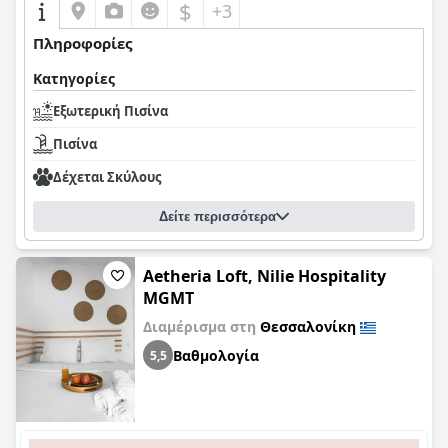
$
+3
Πληροφορίες
Κατηγορίες
Εξωτερική Πισίνα
Πισίνα
Δέχεται Σκύλους
Δείτε περισσότερα
Aetheria Loft, Nilie Hospitality
MGMT
Διαμέρισμα στη
Θεσσαλονίκη
Βαθμολογία
5,5