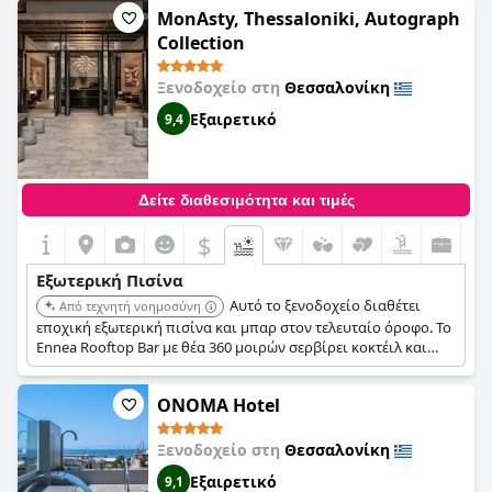
MonAsty, Thessaloniki, Autograph
Collection
Ξενοδοχείο στη
Θεσσαλονίκη
Εξαιρετικό
9,4
Δείτε διαθεσιμότητα και τιμές
$
Εξωτερική Πισίνα
Αυτό το ξενοδοχείο διαθέτει
Από τεχνητή νοημοσύνη
εποχική εξωτερική πισίνα και μπαρ στον τελευταίο όροφο. Το
Ennea Rooftop Bar με θέα 360 μοιρών σερβίρει κοκτέιλ και
εκλεκτά εδέσματα δίπλα στην πισίνα κατά τη διάρκεια της
καλοκαιρινής περιόδου.
ONOMA Hotel
Ξενοδοχείο στη
Θεσσαλονίκη
Εξαιρετικό
9,1