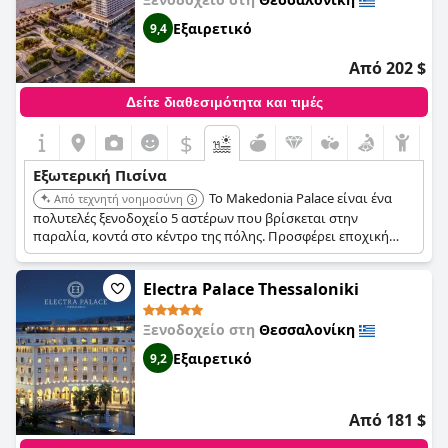
Εξαιρετικό
9,4
Από 202 $
Δείτε διαθεσιμότητα και τιμές
$
Εξωτερική Πισίνα
Το Makedonia Palace είναι ένα
Από τεχνητή νοημοσύνη
πολυτελές ξενοδοχείο 5 αστέρων που βρίσκεται στην
παραλία, κοντά στο κέντρο της πόλης. Προσφέρει εποχική
εξωτερική πισίνα και μοντέρνο σχεδιασμό με ζεστά χρώματα
για μια άνετη διαμονή.
Electra Palace Thessaloniki
Ξενοδοχείο στη
Θεσσαλονίκη
Εξαιρετικό
9,2
Από 181 $