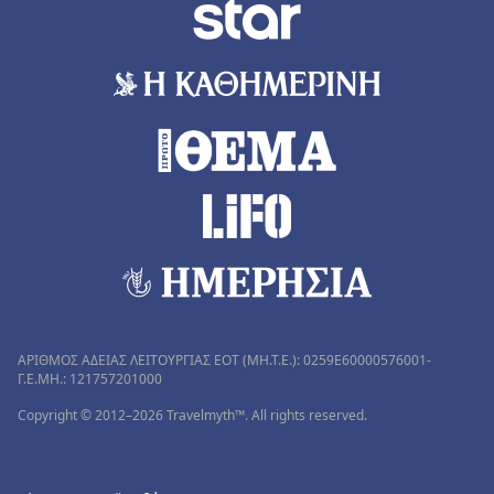
ΑΡΙΘΜΟΣ ΑΔΕΙΑΣ ΛΕΙΤΟΥΡΓΙΑΣ ΕΟΤ (MH.T.E.): 0259Ε60000576001-
Γ.Ε.ΜΗ.: 121757201000
Copyright © 2012–2026 Travelmyth™. All rights reserved.