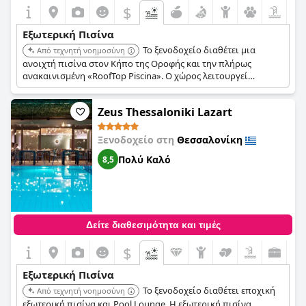
$
Εξωτερική Πισίνα
Το ξενοδοχείο διαθέτει μια
Από τεχνητή νοημοσύνη
ανοιχτή πισίνα στον Κήπο της Οροφής και την πλήρως
ανακαινισμένη «RoofTop Piscina». Ο χώρος λειτουργεί
καθημερινά κατά τη διάρκεια του καλοκαιριού, εφόσον το
επιτρέπει ο καιρός.
Zeus Thessaloniki Lazart
Ξενοδοχείο στη
Θεσσαλονίκη
Πολύ Καλό
8,5
Δείτε διαθεσιμότητα και τιμές
$
Εξωτερική Πισίνα
Το ξενοδοχείο διαθέτει εποχική
Από τεχνητή νοημοσύνη
εξωτερική πισίνα και Pool Lounge. Η εξωτερική πισίνα