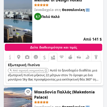
Member of Design Hotels
Ξενοδοχείο στη
Θεσσαλονίκη
Πολύ Καλό
8,7
Από 141 $
Δείτε διαθεσιμότητα και τιμές
$
Εξωτερική Πισίνα
Αυτό το ξενοδοχείο διαθέτει μια
Από τεχνητή νοημοσύνη
εξωτερική πισίνα μήκους 22 μέτρων στον 7ο όροφο με ένα
μοντέρνο Sky Bar, προσφέροντας μια εκπληκτική θέα 360° της
Θεσσαλονίκης. Υπάρχει επίσης ένα μπαρ δίπλα στην πισίνα
που προσφέρει μια μεγάλη ποικιλία από δροσιστικά ποτά και
Μακεδονία Παλλάς (Makedonia
ελαφριά σνακ.
Palace)
Ξενοδοχείο στη
Θεσσαλονίκη