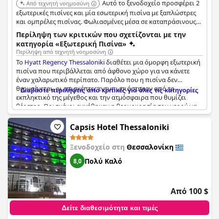
Αυτό το ξενοδοχείο προσφέρει 2
Από τεχνητή νοημοσύνη
εξωτερικές πισίνες και μία εσωτερική πισίνα με ξαπλώστρες
και ομπρέλες πισίνας. Φωλιασμένες μέσα σε καταπράσινους
κήπους, η μεγάλη εξωτερική πισίνα και η παιδική πισίνα
Περίληψη των κριτικών που σχετίζονται με την
δημιουργούν μια πραγματικά μοναδική και χαλαρωτική
κατηγορία «Εξωτερική Πισίνα»
ατμόσφαιρα.
Περίληψη από τεχνητή νοημοσύνη
Το
Hyatt Regency Thessaloniki
διαθέτει μια όμορφη εξωτερική
πισίνα που περιβάλλεται από άφθονο χώρο για να κάνετε
έναν χαλαρωτικό περίπατο. Παρόλο που η πισίνα δεν
θερμαίνεται, οι επισκέπτες εντυπωσιάστηκαν από το
Διαβάστε περιλήψεις από κριτικές για όλες τις κατηγορίες
εκπληκτικό της μέγεθος και την ατμόσφαιρα που θυμίζει
θέρετρο. Ορισμένοι ευχήθηκαν η θερμοκρασία του νερού να
ήταν λίγο πιο ζεστή, αλλά συνολικά ο χώρος της πισίνας ήταν
ένα τέλειο μέρος για να χαλαρώσουν κατά τη διάρκεια της
Capsis Hotel Thessaloniki
διαμονής τους. Το καταπράσινο περιβάλλον του ξενοδοχείου
και ο περιποιημένος κήπος του προσθέτουν στην γαλήνια
Ξενοδοχείο στη
Θεσσαλονίκη
ατμόσφαιρα που επικρατεί σε αυτό το τέλειο ξενοδοχείο του
αεροδρομίου. Δυστυχώς, κατά τη διάρκεια ορισμένων
Πολύ Καλό
8,0
διαμονών, η εξωτερική πισίνα ήταν κλειστή. Ωστόσο, όταν
είναι ανοιχτή, οι επισκέπτες μπορούν να απολαύσουν μια
υπέροχη και πολύ μεγάλη πισίνα που είναι ιδανική για μια
Από 100 $
δροσιστική βουτιά.
Δείτε διαθεσιμότητα και τιμές