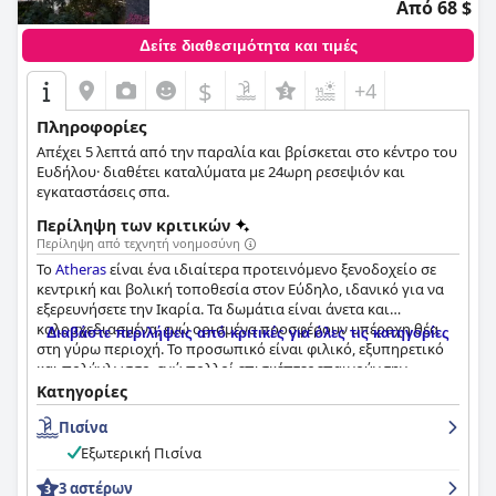
Από 68 $
Δείτε διαθεσιμότητα και τιμές
$
+4
Πληροφορίες
Απέχει 5 λεπτά από την παραλία και βρίσκεται στο κέντρο του
Ευδήλου· διαθέτει καταλύματα με 24ωρη ρεσεψιόν και
εγκαταστάσεις σπα.
Περίληψη των κριτικών
Περίληψη από τεχνητή νοημοσύνη
Το
Atheras
είναι ένα ιδιαίτερα προτεινόμενο ξενοδοχείο σε
κεντρική και βολική τοποθεσία στον Εύδηλο, ιδανικό για να
εξερευνήσετε την Ικαρία. Τα δωμάτια είναι άνετα και
καλοσχεδιασμένα, ενώ ορισμένα προσφέρουν υπέροχη θέα
Διαβάστε περιλήψεις από κριτικές για όλες τις κατηγορίες
στη γύρω περιοχή. Το προσωπικό είναι φιλικό, εξυπηρετικό
και πολύγλωσσο, ενώ πολλοί επισκέπτες επαινούν την
εξυπηρετικότητά του. Το ξενοδοχείο είναι επίσης πολύ
Κατηγορίες
καθαρό και οργανωμένο, ενισχύοντας περαιτέρω την ειρηνική
Πισίνα
ατμόσφαιρα. Η πισίνα είναι ένα σημαντικό σημείο αναφοράς
με πολλούς επισκέπτες να απολαμβάνουν τα δροσιστικά νερά
Εξωτερική Πισίνα
και το υπέροχο περιβάλλον της. Ενώ ορισμένοι επισκέπτες
βρήκαν το πρωινό υποτονικό, το ξενοδοχείο εξακολουθεί να
3 αστέρων