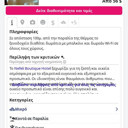
Από 56 $
Δείτε διαθεσιμότητα και τιμές
$
+5
Πληροφορίες
Σε απόσταση 100μ. από την παραλία της Θέρμας το
ξενοδοχείο διαθέτει δωμάτια με μπαλκόνι και δωρεάν Wi-Fi σε
όλους τους χώρους.
Περίληψη των κριτικών
Περίληψη από τεχνητή νοημοσύνη
Το
Nefeli Boutique Hotel
ξεχωρίζει για τη ζεστή και οικεία
ατμόσφαιρα με το εξαιρετικά ευγενικό και εξυπηρετικό
προσωπικό. Οι ιδιοκτήτες είναι θαυμάσιοι άνθρωποι που
φροντίζουν για την ικανοποίηση όλων των αναγκών σας. Το
Διαβάστε περιλήψεις από κριτικές για όλες τις κατηγορίες
οικείο προσωπικό είναι επίσης πολύ ευγενικό και
αφοσιωμένο, φροντίζοντας να είναι όλα απολύτως
πεντακάθαρα, με ευρύχωρα μπάνια που εξασφαλίζουν τη
Κατηγορίες
μέγιστη άνεση. Το προσωπικό του ξενοδοχείου είναι
Μικρό
φανταστικό με τα πάντα να είναι εξαιρετικά καθαρά,
καθιστώντας την καλύτερη διαμονή που θα μπορούσε να
Κοντά σε Παραλία
ζητήσει κανείς. Σίγουρα θα θελήσετε να το επισκεφθείτε ξανά
σύντομα λόγω της εξαιρετικής εξυπηρέτησης και της