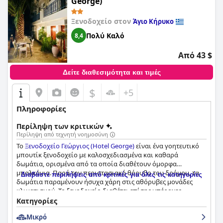
George)
Ξενοδοχείο στον
Άγιο Κήρυκο
Πολύ Καλό
8,4
Από 43 $
Δείτε διαθεσιμότητα και τιμές
$
+5
Πληροφορίες
Περίληψη των κριτικών
Περίληψη από τεχνητή νοημοσύνη
Το
Ξενοδοχείο Γεώργιος (Hotel George)
είναι ένα γοητευτικό
μπουτίκ ξενοδοχείο με καλοσχεδιασμένα και καθαρά
δωμάτια, ορισμένα από τα οποία διαθέτουν όμορφα
μπαλκόνια. Παρά τον περιστασιακό θόρυβο του δρόμου, τα
Διαβάστε περιλήψεις από κριτικές για όλες τις κατηγορίες
δωμάτια παραμένουν ήσυχα χάρη στις αθόρυβες μονάδες
κλιματισμού. Το ξενοδοχείο διαθέτει επίσης υπέροχες
βεράντες και σκιερά σημεία για να χαλαρώσετε τις ζεστές
Κατηγορίες
ημέρες. Το προσωπικό, συμπεριλαμβανομένης της
Μικρό
ιδιοκτήτριας Helen, είναι εξαιρετικό, φιλικό και προσεκτικό,