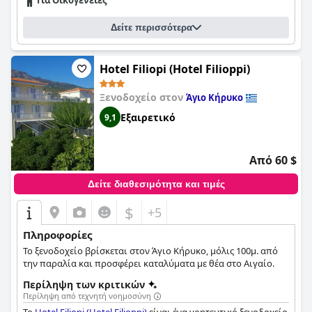
Για Οικογένειες
εξαιρετικά φιλικής ατμόσφαιρας.
Δείτε περισσότερα
Hotel Filiopi (Hotel Filioppi)
Ξενοδοχείο στον
Άγιο Κήρυκο
Εξαιρετικό
9,1
Από 60 $
Δείτε διαθεσιμότητα και τιμές
$
+5
Πληροφορίες
Το ξενοδοχείο βρίσκεται στον Άγιο Κήρυκο, μόλις 100μ. από
την παραλία και προσφέρει καταλύματα με θέα στο Αιγαίο.
Περίληψη των κριτικών
Περίληψη από τεχνητή νοημοσύνη