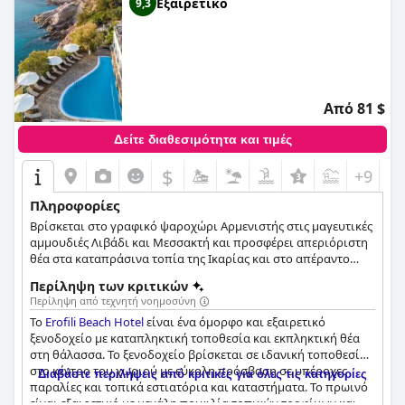
Εξαιρετικό
9,3
Από 81 $
Δείτε διαθεσιμότητα και τιμές
$
+9
Πληροφορίες
Βρίσκεται στο γραφικό ψαροχώρι Αρμενιστής στις μαγευτικές
αμμουδιές Λιβάδι και Μεσσακτή και προσφέρει απεριόριστη
θέα στα καταπράσινα τοπία της Ικαρίας και στο απέραντο
γαλάζιο.
Περίληψη των κριτικών
Περίληψη από τεχνητή νοημοσύνη
Το
Erofili Beach Hotel
είναι ένα όμορφο και εξαιρετικό
ξενοδοχείο με καταπληκτική τοποθεσία και εκπληκτική θέα
στη θάλασσα. Το ξενοδοχείο βρίσκεται σε ιδανική τοποθεσία
στο κέντρο του χωριού με εύκολη πρόσβαση σε υπέροχες
Διαβάστε περιλήψεις από κριτικές για όλες τις κατηγορίες
παραλίες και τοπικά εστιατόρια και καταστήματα. Το πρωινό
είναι εξαιρετικό με μεγάλη ποικιλία τοπικών τροφίμων και