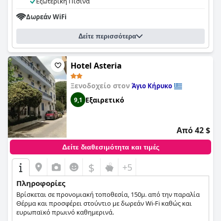
Εξωτερική Πισίνα
του Νίκου, της Σούλας και του Τζιοβάνι, έχουν όλοι
επισημανθεί ως ιδιαίτερα εξαιρετικοί οικοδεσπότες.
Δωρεάν WiFi
Συνολικά, η τέλεια τοποθεσία και η ζεστή και φιλόξενη φύση
του προσωπικού κάνουν τη διαμονή στο
Rooms Olympia
Δείτε περισσότερα
πραγματικά ξεχωριστή.
Hotel Asteria
Ξενοδοχείο στον
Άγιο Κήρυκο
Εξαιρετικό
9,1
Από 42 $
Δείτε διαθεσιμότητα και τιμές
$
+5
Πληροφορίες
Βρίσκεται σε προνομιακή τοποθεσία, 150μ. από την παραλία
Θέρμα και προσφέρει στούντιο με δωρεάν Wi-Fi καθώς και
ευρωπαϊκό πρωινό καθημερινά.