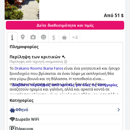
Από 51 $
Δείτε διαθεσιμότητα και τιμές
$
+4
Πληροφορίες
Περίληψη των κριτικών
Περίληψη από τεχνητή νοημοσύνη
Το
Drakano Rooms Ikaria Faros
είναι ένα γοητευτικό και ήσυχο
ξενοδοχείο που βρίσκεται σε έναν λόφο με εκπληκτική θέα
στα γύρω βουνά και τη θάλασσα. Η τοποθεσία είναι
απομακρυσμένη και απομονωμένη, ιδανική για όσους
Διαβάστε περιλήψεις από κριτικές για όλες τις κατηγορίες
αναζητούν ηρεμία και γαλήνη, αλλά και αρκετά κοντά σε
αρκετές παραλίες που είναι εύκολα προσβάσιμες με τα πόδια.
Το πρωινό που παρέχεται από το ξενοδοχείο επαινείται από
Κατηγορίες
τους επισκέπτες, ενώ παρέχεται μικρή κουζίνα για να
Φθηνό
ετοιμάζουν οι επισκέπτες το γεύμα τους κατά την άνεσή τους.
Τα δωμάτια είναι ευρύχωρα, καθαρά και καλά εξοπλισμένα,
Δωρεάν WiFi
ενώ ορισμένα διαθέτουν ακόμη και μικρή κουζίνα για να
μαγειρεύετε. Το ξενοδοχείο αξίζει να επαινεθεί για την
Πάρκινγκ