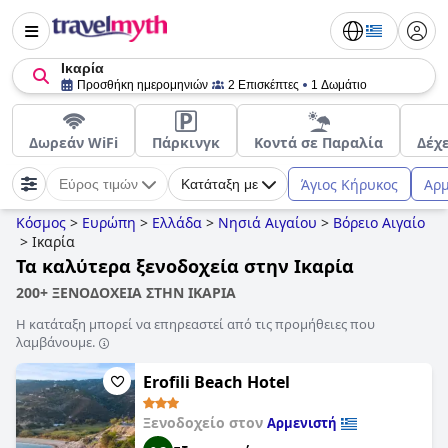
Ικαρία
Προσθήκη ημερομηνιών
2 Επισκέπτες
1 Δωμάτιο
Δωρεάν WiFi
Πάρκινγκ
Κοντά σε Παραλία
Δέχ
Άγιος Κήρυκος
Αρμ
Εύρος τιμών
Κατάταξη με
Κόσμος
>
Ευρώπη
>
Ελλάδα
>
Νησιά Αιγαίου
>
Βόρειο Αιγαίο
>
Ικαρία
Τα καλύτερα ξενοδοχεία στην Ικαρία
200+ ΞΕΝΟΔΟΧΕΙΑ ΣΤΗΝ ΙΚΑΡΙΑ
Η κατάταξη μπορεί να επηρεαστεί από τις προμήθειες που
λαμβάνουμε.
Erofili Beach Hotel
Ξενοδοχείο στον
Αρμενιστή