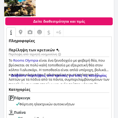
Δείτε διαθεσιμότητα και τιμές
$
+6
Πληροφορίες
Περίληψη των κριτικών
Περίληψη από τεχνητή νοημοσύνη
Το
Rooms Olympia
είναι ένα ξενοδοχείο με φοβερή θέα, που
βρίσκεται σε πολύ καλή τοποθεσία με εξαιρετική θέα στον
κόλπο Γιαλισκάρι. Η τοποθεσία είναι απλά υπέροχη, βολικά
κοντά στο κέντρο του Γιαλισκαρίου και σε απόσταση 10
Διαβάστε περιλήψεις από κριτικές για όλες τις κατηγορίες
λεπτών με τα πόδια από τα πάντα, συμπεριλαμβανομένων των
παραλιών, των εστιατορίων και ενός σούπερ μάρκετ. Το
προσωπικό του
Rooms Olympia
έχει λάβει μόνο επαίνους από
Κατηγορίες
τους επισκέπτες του, με πολλαπλές κριτικές που επαινούν
Πάρκινγκ
τους ιδιοκτήτες για την ευγενική και φιλική φιλοξενία τους. Το
προσωπικό κάνει τα πάντα για να κάνει τους επισκέπτες να
Φόρτιση ηλεκτρικών αυτοκινήτων
αισθάνονται σαν στο σπίτι τους και πολλοί επισκέπτες έχουν
αναφέρει ότι αισθάνονται σαν οικογένεια κατά τη διαμονή
Πισίνα
τους στο ξενοδοχείο. Οι ιδιοκτήτες, συμπεριλαμβανομένων