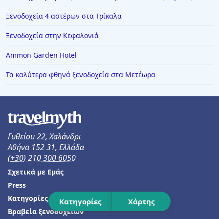
Ξενοδοχεία στην Ιερισσό
Ξενοδοχεία 4 αστέρων στα Τρίκαλα
Ξενοδοχεία στον Καραβοστάση
Ξενοδοχεία στην Κεφαλονιά
Ξενοδοχεία στο Λαύριο
Ammon Garden Hotel
Ξενοδοχεία σε Αμμουδάρα
Ξενοδοχεία στην Κρακοβία
Τα καλύτερα φθηνά ξενοδοχεία στα Μετέωρα
Ξενοδοχεία στη Σαρωνίδα
Ξενοδοχεία στη Μακρινίτσα
Ξενοδοχεία σε Νιφοραίικα
Γυθείου 22, Χαλάνδρι
Αθήνα 152 31, Ελλάδα
(+30) 210 300 6050
Σχετικά με Εμάς
Press
Κατηγορίες
Κατηγορίες
Χάρτης
Βραβεία ξενοδοχείων