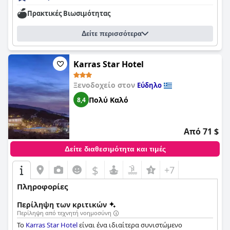
συνιστάται ανεπιφύλακτα για τα εξαιρετικά κρεβάτια του, την
Πρακτικές Bιωσιμότητας
ιδανική τοποθεσία και τη συνολική θετική εμπειρία.
Δείτε περισσότερα
Karras Star Hotel
Ξενοδοχείο στον
Εύδηλο
Πολύ Καλό
8,4
Από 71 $
Δείτε διαθεσιμότητα και τιμές
$
+7
Πληροφορίες
Περίληψη των κριτικών
Περίληψη από τεχνητή νοημοσύνη
Το
Karras Star Hotel
είναι ένα ιδιαίτερα συνιστώμενο