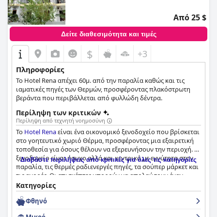
Από 25 $
Δείτε διαθεσιμότητα και τιμές
$
+3
Πληροφορίες
Το Hotel Rena απέχει 60μ. από την παραλία καθώς και τις
ιαματικές πηγές των Θερμών, προσφέροντας πλακόστρωτη
βεράντα που περιβάλλεται από φυλλώδη δέντρα.
Περίληψη των κριτικών
Περίληψη από τεχνητή νοημοσύνη
Το
Hotel Rena
είναι ένα οικονομικό ξενοδοχείο που βρίσκεται
στο γοητευτικό χωριό Θέρμα, προσφέροντας μια εξαιρετική
τοποθεσία για όσους θέλουν να εξερευνήσουν την περιοχή. Το
ξενοδοχείο είναι ήσυχο αλλά και κεντρικό με εγγύτητα στην
Διαβάστε περιλήψεις από κριτικές για όλες τις κατηγορίες
παραλία, τις θερμές ραδιενεργές πηγές, τα σούπερ μάρκετ και
τις αγορές. Οι επισκέπτες μπορούν να απολαύσουν έναν
χαλαρωτικό περίπατο κατά μήκος της ωραίας ήσυχης
Κατηγορίες
παραλίας, η οποία απέχει λίγα μέτρα από το ξενοδοχείο. Το
Φθηνό
ξενοδοχείο προσφέρει όμορφα καθαρά και ευρύχωρα
δωμάτια με υπέροχα μπαλκόνια και θέα στην ήσυχη