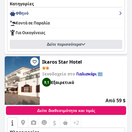
Κατηγορίες
Φθηνό
Κοντά σε Παραλία
Για Οικογένειες
Δείτε περισσότερα
Ikaros Star Hotel
Ξενοδοχείο στο
Γιαλισκάρι
Εξαιρετικό
9,1
Από 59 $
Δείτε διαθεσιμότητα και τιμές
$
+2