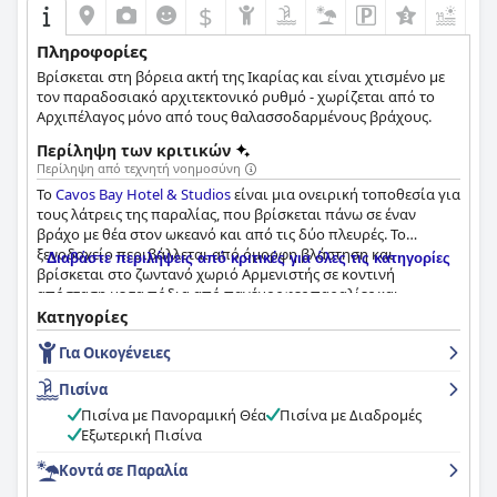
$
Πληροφορίες
Βρίσκεται στη βόρεια ακτή της Ικαρίας και είναι χτισμένο με
τον παραδοσιακό αρχιτεκτονικό ρυθμό - χωρίζεται από το
Αρχιπέλαγος μόνο από τους θαλασσοδαρμένους βράχους.
Περίληψη των κριτικών
Περίληψη από τεχνητή νοημοσύνη
Το
Cavos Bay Hotel & Studios
είναι μια ονειρική τοποθεσία για
τους λάτρεις της παραλίας, που βρίσκεται πάνω σε έναν
βράχο με θέα στον ωκεανό και από τις δύο πλευρές. Το
ξενοδοχείο περιβάλλεται από όμορφη βλάστηση και
Διαβάστε περιλήψεις από κριτικές για όλες τις κατηγορίες
βρίσκεται στο ζωντανό χωριό Αρμενιστής σε κοντινή
απόσταση με τα πόδια από πανέμορφες παραλίες και
αποτελεί εξαιρετική βάση για να εξερευνήσετε το νησί. Το
Κατηγορίες
πρωινό είναι εξαιρετικό με πολλές επιλογές,
Για Οικογένειες
συμπεριλαμβανομένου του παραδοσιακού ελληνικού
πρωινού που είναι άφθονο και νόστιμο με σπιτικά κέικ,
Πισίνα
τοπικές μαρμελάδες, μέλι και αρτοσκευάσματα. Το ξενοδοχείο
προσφέρει εξαιρετική διαμονή με όμορφη θέα στο Αιγαίο
Πισίνα με Πανοραμική Θέα
Πισίνα με Διαδρομές
Πέλαγος με μοντέρνα και ευρύχωρα δωμάτια, ορισμένα με
Εξωτερική Πισίνα
μπαλκόνια για να απολαύσετε το ηλιοβασίλεμα. Το
Κοντά σε Παραλία
ξενοδοχείο είναι άψογα καθαρό με προσοχή στη λεπτομέρεια
από την καθαριότητα και το προσωπικό είναι εξαιρετικό,