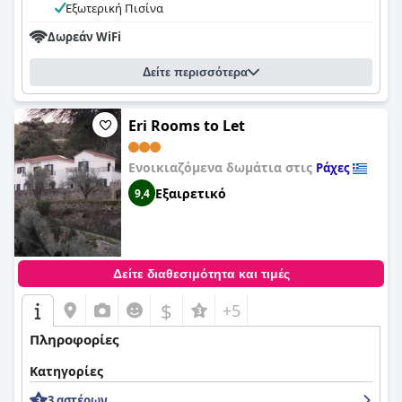
Εξωτερική Πισίνα
Δωρεάν WiFi
Δείτε περισσότερα
Eri Rooms to Let
Ενοικιαζόμενα δωμάτια στις
Ράχες
Εξαιρετικό
9,4
Δείτε διαθεσιμότητα και τιμές
$
+5
Πληροφορίες
Κατηγορίες
3 αστέρων