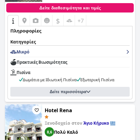
Δείτε διαθεσιμότητα και τιμές
$
+7
Πληροφορίες
Κατηγορίες
Μικρό
Πρακτικές Bιωσιμότητας
Πισίνα
Δωμάτια με Ιδιωτική Πισίνα
Εξωτερική Πισίνα
Δείτε περισσότερα
Hotel Rena
Ξενοδοχείο στον
Άγιο Κήρυκο
Πολύ Καλό
8,6