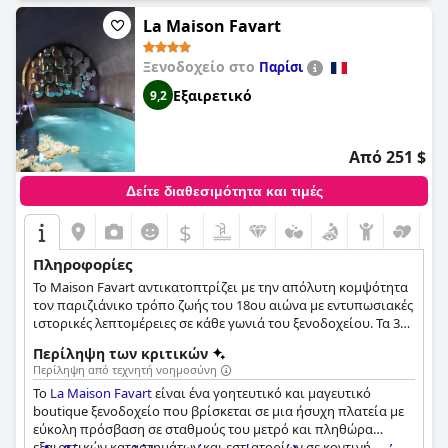
βαθμολογία τεσσάρων αστέρων του ξενοδοχείου, οι
περισσότεροι επισκέπτες είχαν μια θετική εμπειρία που
La Maison Favart
ανταποκρίνεται στις προσδοκίες τους από ένα πολυτελές και
κομψό ξενοδοχείο.
Ξενοδοχείο στο
Παρίσι
Εξαιρετικό
9,2
Από 251 $
Δείτε διαθεσιμότητα και τιμές
$
Πληροφορίες
Το Maison Favart αντικατοπτρίζει με την απόλυτη κομψότητα
τον παριζιάνικο τρόπο ζωής του 18ου αιώνα με εντυπωσιακές
ιστορικές λεπτομέρειες σε κάθε γωνιά του ξενοδοχείου. Τα 37
δωμάτια του ξενοδοχείου είναι διακοσμημένα σε υπέροχο
Περίληψη των κριτικών
κλασικό ύφος, προσφέροντας ταυτόχρονα και όλες τις
Περίληψη από τεχνητή νοημοσύνη
μοντέρνες παροχές που μπορεί να χρειαστούν οι
Το
La Maison Favart
είναι ένα γοητευτικό και μαγευτικό
φιλοξενούμενοι.
boutique ξενοδοχείο που βρίσκεται σε μια ήσυχη πλατεία με
εύκολη πρόσβαση σε σταθμούς του μετρό και πληθώρα
εξαιρετικών καταστημάτων και εστιατορίων σε κοντινή