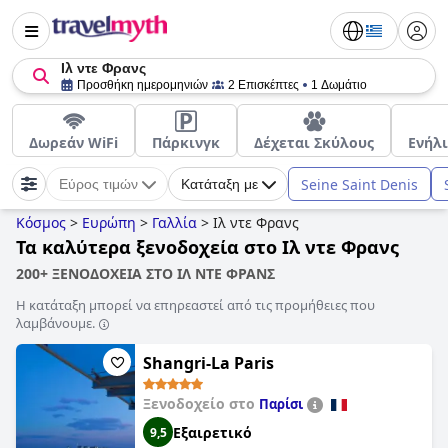
Ιλ ντε Φρανς
Προσθήκη ημερομηνιών
2 Επισκέπτες
1 Δωμάτιο
Δωρεάν WiFi
Πάρκινγκ
Δέχεται Σκύλους
Ενήλ
Seine Saint Denis
Εύρος τιμών
Κατάταξη με
Κόσμος
>
Ευρώπη
>
Γαλλία
>
Ιλ ντε Φρανς
Τα καλύτερα ξενοδοχεία στο Ιλ ντε Φρανς
200+ ΞΕΝΟΔΟΧΕΙΑ ΣΤΟ ΙΛ ΝΤΕ ΦΡΑΝΣ
Η κατάταξη μπορεί να επηρεαστεί από τις προμήθειες που
λαμβάνουμε.
Shangri-La Paris
Ξενοδοχείο στο
Παρίσι
Εξαιρετικό
9,5