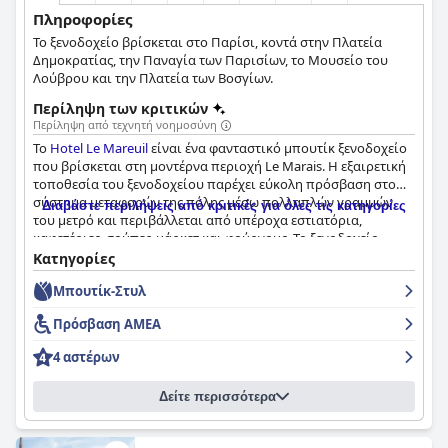
Πληροφορίες
Το ξενοδοχείο βρίσκεται στο Παρίσι, κοντά στην Πλατεία
Δημοκρατίας, την Παναγία των Παρισίων, το Μουσείο του
Λούβρου και την Πλατεία των Βοσγίων.
Περίληψη των κριτικών
Περίληψη από τεχνητή νοημοσύνη
Το
Hotel Le Mareuil
είναι ένα φανταστικό μπουτίκ ξενοδοχείο
που βρίσκεται στη μοντέρνα περιοχή Le Marais. Η εξαιρετική
τοποθεσία του ξενοδοχείου παρέχει εύκολη πρόσβαση στο
σύστημα μεταφορών της πόλης μέσω πολλαπλών γραμμών
Διαβάστε περιλήψεις από κριτικές για όλες τις κατηγορίες
του μετρό και περιβάλλεται από υπέροχα εστιατόρια,
καφετέριες, σούπερ μάρκετ και φούρνους. Το ξενοδοχείο
προσφέρει εξαιρετικό πρωινό με καλές επιλογές προϊόντων,
Κατηγορίες
μεγάλη ποικιλία και φρέσκα υλικά. Τα δωμάτια είναι ζεστά,
Μπουτίκ-Στυλ
άνετα και μοντέρνα, εξαιρετικά καθαρά και καλά εξοπλισμένα.
Το προσωπικό είναι απίστευτα φιλικό και επαγγελματικό,
Πρόσβαση ΑΜΕΑ
παρέχοντας εξαιρετική εξυπηρέτηση πελατών. Το σπα του
ξενοδοχείου είναι ένα δημοφιλές και ιδιαίτερα επαινετό
4 αστέρων
χαρακτηριστικό και τα κρεβάτια είναι ευρύχωρα και καλής
ποιότητας, προσφέροντας έναν καλό ύπνο. Συνολικά, το
Hotel
Δείτε περισσότερα
Le Mareuil
προσφέρει μια ευχάριστη και άνετη διαμονή με
έμφαση στην καθαριότητα, την ικανοποίηση των επισκεπτών
και την προσοχή στη λεπτομέρεια.