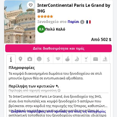
απαραίτητο προορισμό για όποιον επισκέπτεται το Παρίσι.
InterContinental Paris Le Grand by
Συνολικά, το
Maison Souquet, Hotel & Spa
είναι ένα στολίδι
IHG
από ένα ξενοδοχείο στο οποίο οι επισκέπτες θα θέλουν να
επιστρέψουν.
Ξενοδοχείο στο
Παρίσι
Πολύ Καλό
8,6
Από 502 $
Δείτε διαθεσιμότητα και τιμές
$
Πληροφορίες
Τα κομψά διακοσμημένα δωμάτια του ξενοδοχείου σε στιλ
μπουτίκ έχουν θέα σε εντυπωσιακά αξιοθέατα.
Περίληψη των κριτικών
Περίληψη από τεχνητή νοημοσύνη
Το InterContinental Paris Le Grand, ένα ξενοδοχείο της IHG,
είναι ένα πολυτελές και κομψό ξενοδοχείο 5 αστέρων που
βρίσκεται στην καρδιά της περιοχής της Όπερας, καθιστώντας
το ιδανικό ορμητήριο για τους εξερευνητές της πόλης. Η
Διαβάστε περιλήψεις από κριτικές για όλες τις κατηγορίες
εκπληκτική τοποθεσία του ξενοδοχείου επαινείται ιδιαίτερα