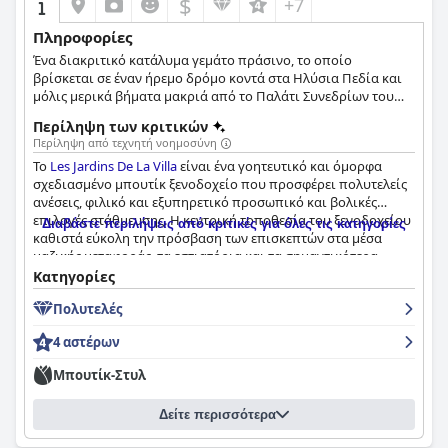
$
+7
Πληροφορίες
Ένα διακριτικό κατάλυμα γεμάτο πράσινο, το οποίο
βρίσκεται σε έναν ήρεμο δρόμο κοντά στα Ηλύσια Πεδία και
μόλις μερικά βήματα μακριά από το Παλάτι Συνεδρίων του
Παρισιού. Το ξενοδοχείο Les Jardins De La Villa συνδυάζει
Περίληψη των κριτικών
περίτεχνα την κομψότητα του παριζιάνικου στιλ με την
Περίληψη από τεχνητή νοημοσύνη
ποίηση των κρυφών κήπων.
Το
Les Jardins De La Villa
είναι ένα γοητευτικό και όμορφα
σχεδιασμένο μπουτίκ ξενοδοχείο που προσφέρει πολυτελείς
ανέσεις, φιλικό και εξυπηρετικό προσωπικό και βολικές
επιλογές στάθμευσης. Η κεντρική τοποθεσία του ξενοδοχείου
Διαβάστε περιλήψεις από κριτικές για όλες τις κατηγορίες
καθιστά εύκολη την πρόσβαση των επισκεπτών στα μέσα
μαζικής μεταφοράς, τα εστιατόρια και τα σημαντικότερα
αξιοθέατα. Τα δωμάτια είναι ευρύχωρα, καθαρά και καλά
Κατηγορίες
εξοπλισμένα με άνετα κρεβάτια και ελκυστική σύγχρονη
Πολυτελές
διακόσμηση. Το σπα και οι εγκαταστάσεις γυμναστικής του
ξενοδοχείου προσφέρουν στους επισκέπτες μια χαλαρωτική
4 αστέρων
και αναζωογονητική διαμονή. Το πρωινό είναι νόστιμο, αν και
ορισμένοι επισκέπτες ανέφεραν ότι είναι αρκετά ακριβό.
Μπουτίκ-Στυλ
Παρά κάποια μικροπροβλήματα, το ξενοδοχείο διατηρεί την
άψογη φήμη του με τους επισκέπτες να το συνιστούν
Δείτε περισσότερα
ανεπιφύλακτα για σύντομη ή μακρά διαμονή στο Παρίσι.
Παρόλο που ορισμένοι επισκέπτες αμφισβητούν τη