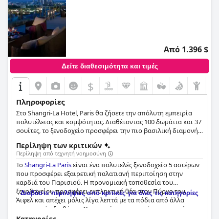
Από 1.396 $
Δείτε διαθεσιμότητα και τιμές
$
Πληροφορίες
Στο Shangri-La Hotel, Paris θα ζήσετε την απόλυτη εμπειρία
πολυτέλειας και κομψότητας. Διαθέτοντας 100 δωμάτια και 37
σουίτες, το ξενοδοχείο προσφέρει την πιο βασιλική διαμονή
σε ολόκληρο το Παρίσι.
Περίληψη των κριτικών
Περίληψη από τεχνητή νοημοσύνη
Το
Shangri-La Paris
είναι ένα πολυτελές ξενοδοχείο 5 αστέρων
που προσφέρει εξαιρετική παλατιανή περιποίηση στην
καρδιά του Παρισιού. Η προνομιακή τοποθεσία του
ξενοδοχείου προσφέρει εκπληκτική θέα στον Πύργο του
Διαβάστε περιλήψεις από κριτικές για όλες τις κατηγορίες
Άιφελ και απέχει μόλις λίγα λεπτά με τα πόδια από άλλα
σημαντικά αξιοθέατα. Οι επισκέπτες μπορούν να περιμένουν
κορυφαίες εγκαταστάσεις, φαγητό και εξαιρετικό προσωπικό
Κατηγορίες