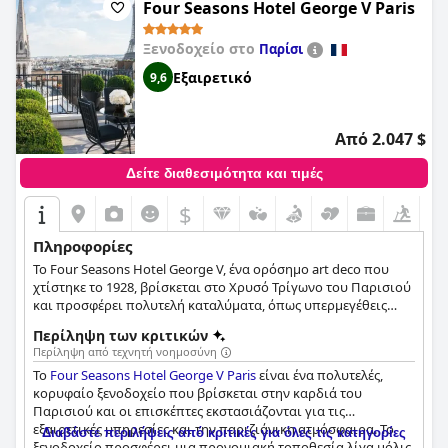
Four Seasons Hotel George V Paris
Ξενοδοχείο στο
Παρίσι
Εξαιρετικό
9,6
Από 2.047 $
Δείτε διαθεσιμότητα και τιμές
$
Πληροφορίες
Το Four Seasons Hotel George V, ένα ορόσημο art deco που
χτίστηκε το 1928, βρίσκεται στο Χρυσό Τρίγωνο του Παρισιού
και προσφέρει πολυτελή καταλύματα, όπως υπερμεγέθεις
σουίτες με θέα στον Πύργο του Άιφελ, κομψά δωμάτια και
Περίληψη των κριτικών
πολυτελείς signature σουίτες. Το ξενοδοχείο διαθέτει τρία
Περίληψη από τεχνητή νοημοσύνη
εστιατόρια βραβευμένα με αστέρια Michelin, ένα παρακμιακό
Το
Four Seasons Hotel George V Paris
είναι ένα πολυτελές,
σπα, μια κομψή πισίνα και μια αυλή για γευσιγνωσία
κορυφαίο ξενοδοχείο που βρίσκεται στην καρδιά του
κρασιού. Οι επισκέπτες μπορούν να απολαύσουν εξαιρετικές
Παρισιού και οι επισκέπτες εκστασιάζονται για τις
γαστρονομικές εμπειρίες, όπως ιδιωτικά masterclasses με τον
εξαιρετικές υπηρεσίες και την παριζιάνικη ατμόσφαιρα. Το
διάσημο σεφ Christian Le Squer και γευσιγνωσίες κρασιού με
Διαβάστε περιλήψεις από κριτικές για όλες τις κατηγορίες
ξενοδοχείο προσφέρει μια προνομιακή τοποθεσία λίγα μόλις