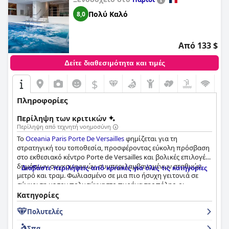
Πολύ Καλό
8,0
Από 133 $
Δείτε διαθεσιμότητα και τιμές
$
Πληροφορίες
Περίληψη των κριτικών
Περίληψη από τεχνητή νοημοσύνη
Το
Oceania Paris Porte De Versailles
φημίζεται για τη
στρατηγική του τοποθεσία, προσφέροντας εύκολη πρόσβαση
στο εκθεσιακό κέντρο Porte de Versailles και βολικές επιλογές
δημόσιων συγκοινωνιών, συμπεριλαμβανομένων σταθμών
Διαβάστε περιλήψεις από κριτικές για όλες τις κατηγορίες
μετρό και τραμ. Φωλιασμένο σε μια πιο ήσυχη γειτονιά σε
σύγκριση με τον πολυσύχναστο πυρήνα της πόλης, οι
επισκέπτες μπορούν εύκολα να φτάσουν σε εμβληματικά
Κατηγορίες
παρισινά αξιοθέατα όπως ο Πύργος του Άιφελ,
Πολυτελές
απολαμβάνοντας παράλληλα κοντινές επιλογές φαγητού. Το
ξενοδοχείο συμπληρώνει αυτό με σύγχρονες ανέσεις όπως
Σπα