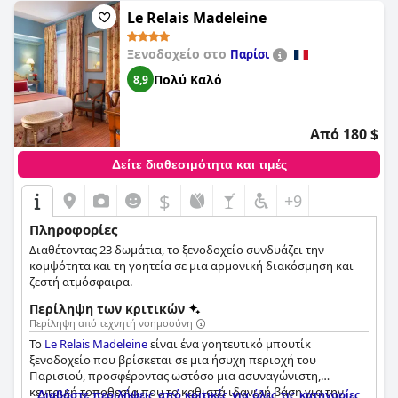
καθαριότητα των μπάνιων. Το προσωπικό περιγράφεται ως
απίστευτα εξυπηρετικό, εξυπηρετικό και φιλόξενο,
Le Relais Madeleine
αποσπώντας συγκλονιστικούς επαίνους από τους επισκέπτες
που έμειναν στο ξενοδοχείο. Τέλος, αν τα άνετα κρεβάτια
Ξενοδοχείο στο
Παρίσι
αποτελούν κορυφαία προτεραιότητα για τη διαμονή σας στο
Πολύ Καλό
8,9
ξενοδοχείο, τότε το
Hotel Le Six
είναι η τέλεια επιλογή για
εσάς, με τους επισκέπτες να εκστασιάζονται συνεχώς για τα
άνετα κρεβάτια και τα μαξιλάρια. Συνολικά, το ξενοδοχείο
προσφέρει μια άνετη διαμονή σε βολική τοποθεσία με
Από 180 $
εξαιρετική καθαριότητα και εξυπηρέτηση από το προσωπικό,
καθιστώντας το μια εξαιρετική επιλογή για όσους
Δείτε διαθεσιμότητα και τιμές
επισκέπτονται το Παρίσι.
$
+9
Πληροφορίες
Διαθέτοντας 23 δωμάτια, το ξενοδοχείο συνδυάζει την
κομψότητα και τη γοητεία σε μια αρμονική διακόσμηση και
ζεστή ατμόσφαιρα.
Περίληψη των κριτικών
Περίληψη από τεχνητή νοημοσύνη
Το
Le Relais Madeleine
είναι ένα γοητευτικό μπουτίκ
ξενοδοχείο που βρίσκεται σε μια ήσυχη περιοχή του
Παρισιού, προσφέροντας ωστόσο μια ασυναγώνιστη,
κεντρική τοποθεσία που το καθιστά ιδανική βάση για την
Διαβάστε περιλήψεις από κριτικές για όλες τις κατηγορίες