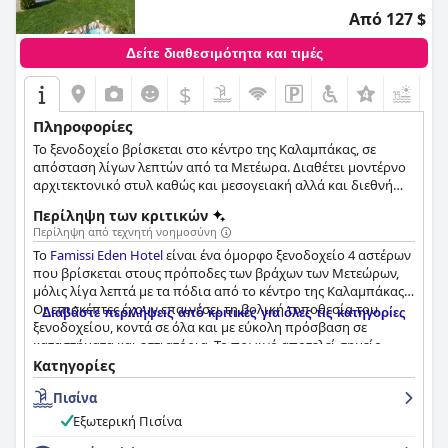
Από 127 $
Δείτε διαθεσιμότητα και τιμές
$
+3
Πληροφορίες
Το ξενοδοχείο βρίσκεται στο κέντρο της Καλαμπάκας, σε
απόσταση λίγων λεπτών από τα Μετέωρα. Διαθέτει μοντέρνο
αρχιτεκτονικό στυλ καθώς και μεσογειακή αλλά και διεθνή
κουζίνα.
Περίληψη των κριτικών
Περίληψη από τεχνητή νοημοσύνη
Το
Famissi Eden Hotel
είναι ένα όμορφο ξενοδοχείο 4 αστέρων
που βρίσκεται στους πρόποδες των βράχων των Μετεώρων,
μόλις λίγα λεπτά με τα πόδια από το κέντρο της Καλαμπάκας.
Οι επισκέπτες έχουν επαινέσει τη βολική τοποθεσία του
Διαβάστε περιλήψεις από κριτικές για όλες τις κατηγορίες
ξενοδοχείου, κοντά σε όλα και με εύκολη πρόσβαση σε
καταστήματα και εστιατόρια. Το πρωινό αποτελεί σημείο
αναφοράς για πολλούς επισκέπτες με μεγάλη ποικιλία,
Κατηγορίες
ποιότητα και ατελείωτες επιλογές. Το ξενοδοχείο διαθέτει
Πισίνα
ευρύχωρα δωμάτια με εκπληκτική θέα στα Μετέωρα, αν και
ορισμένα δωμάτια χρειάζονται ανανέωση. Οι επισκέπτες
Εξωτερική Πισίνα
έχουν ως επί το πλείστον θετικά σχόλια για την καθαριότητα