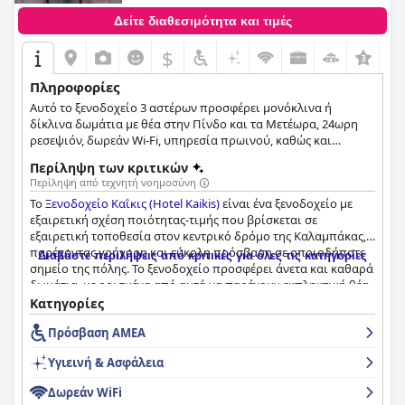
Δείτε διαθεσιμότητα και τιμές
$
Πληροφορίες
Αυτό το ξενοδοχείο 3 αστέρων προσφέρει μονόκλινα ή
δίκλινα δωμάτια με θέα στην Πίνδο και τα Μετέωρα, 24ωρη
ρεσεψιόν, δωρεάν Wi-Fi, υπηρεσία πρωινού, καθώς και
καθιστικό χώρο με τζάκι όπου οι επισκέπτες μπορούν να
Περίληψη των κριτικών
περάσουν πολλές στιγμές χαλάρωσης.
Περίληψη από τεχνητή νοημοσύνη
Το
Ξενοδοχείο Καΐκις (Hotel Kaikis)
είναι ένα ξενοδοχείο με
εξαιρετική σχέση ποιότητας-τιμής που βρίσκεται σε
εξαιρετική τοποθεσία στον κεντρικό δρόμο της Καλαμπάκας,
παρέχοντας γρήγορη και εύκολη πρόσβαση σε οποιοδήποτε
Διαβάστε περιλήψεις από κριτικές για όλες τις κατηγορίες
σημείο της πόλης. Το ξενοδοχείο προσφέρει άνετα και καθαρά
δωμάτια, με ορισμένα από αυτά να παρέχουν εκπληκτική θέα
στα Μετέωρα. Το προσωπικό είναι εξυπηρετικό και
Κατηγορίες
εξυπηρετικό, επιτρέποντας στους επισκέπτες να κάνουν check
Πρόσβαση ΑΜΕΑ
in νωρίτερα, αν είναι δυνατόν. Το ξενοδοχείο μπορεί να
υπερηφανεύεται για το εξαιρετικό επίπεδο καθαριότητας, με
Υγιεινή & Ασφάλεια
τους επισκέπτες να σχολιάζουν συνεχώς την άψογη
κατάσταση του καταλύματός τους. Το φιλικό και εξυπηρετικό
Δωρεάν WiFi
προσωπικό κάνει τα πάντα για να διασφαλίσει ότι όλα είναι