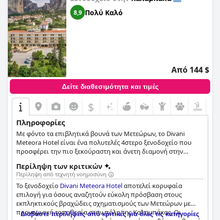
Πολύ Καλό
8,9
Από 144 $
Δείτε διαθεσιμότητα και τιμές
$
Πληροφορίες
Με φόντο τα επιβλητικά βουνά των Μετεώρων, το Divani
Meteora Hotel είναι ένα πολυτελές 4στερο ξενοδοχείο που
προσφέρει την πιο ξεκούραστη και άνετη διαμονή στην
περιοχή. Το ξενοδοχείο διαθέτει 165 κομψά και πολυτελή
Περίληψη των κριτικών
δωμάτια και σουίτες ιδανικά για οικογένειες, ζευγάρια και
Περίληψη από τεχνητή νοημοσύνη
ταξιδιώτες για επαγγελματικούς σκοπούς, μία εσωτερική και
Το ξενοδοχείο
Divani Meteora Hotel
αποτελεί κορυφαία
μία εξωτερική πισίνα, εγκαταστάσεις σπα και γυμναστήριο,
επιλογή για όσους αναζητούν εύκολη πρόσβαση στους
δωρεάν Wi-Fi σε όλο το ξενοδοχείο, εξαιρετικές αίθουσες
εκπληκτικούς βραχώδεις σχηματισμούς των Μετεώρων με
εκδηλώσεων και συνεδρίων, καθώς και παροχές για
προνομιακή τοποθεσία στην πόλη της Καλαμπάκας. Οι
κατοικίδια, καθιστώντας τη διαμονή κάθε επισκέπτη
Διαβάστε περιλήψεις από κριτικές για όλες τις κατηγορίες