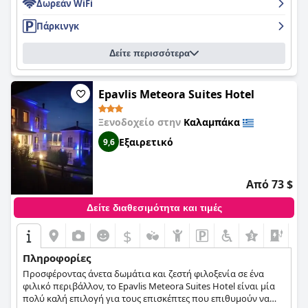
του ξενοδοχείου. Το προσωπικό είναι εξαιρετικό με φιλόξενο
Δωρεάν WiFi
και εξυπηρετικό υπάλληλο υποδοχής, μπάρμαν και άλλους
Πάρκινγκ
υπαλλήλους. Η εξωτερική πισίνα είναι ένα πραγματικό
highlight για τους επισκέπτες, που βρίσκεται σε έναν όμορφο
κήπο και είναι ιδανική για να νικήσετε τη ζέστη. Παρά κάποια
Δείτε περισσότερα
αρνητικά σχόλια σχετικά με την ανάγκη ανακαίνισης των
δωματίων και καλύτερου κλιματισμού, η πλειοψηφία των
επισκεπτών απόλαυσε πλήρως τη διαμονή τους, ενώ
Epavlis Meteora Suites Hotel
ορισμένοι περιέγραψαν το πρωινό ως πολύ καλό. Αν
αναζητάτε ένα ήσυχο και γοητευτικό μέρος για να μείνετε, το
Ξενοδοχείο στην
Καλαμπάκα
Famissi Eden Hotel
αξίζει σίγουρα μια επίσκεψη.
Εξαιρετικό
9,6
Από 73 $
Δείτε διαθεσιμότητα και τιμές
$
+3
Πληροφορίες
Προσφέροντας άνετα δωμάτια και ζεστή φιλοξενία σε ένα
φιλικό περιβάλλον, το Epavlis Meteora Suites Hotel είναι μία
πολύ καλή επιλογή για τους επισκέπτες που επιθυμούν να