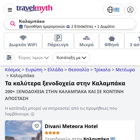
Καλαμπάκα
Προσθήκη ημερομηνιών
2 Επισκέπτες
1 Δωμάτιο
Δωρεάν WiFi
Πάρκινγκ
Μικρό
Φθηνό
3 α
Εύρος τιμών
Κατάταξη με
Κόσμος
>
Ευρώπη
>
Ελλάδα
>
Θεσσαλία
>
Τρίκαλα
>
Μετέωρα
>
Καλαμπάκα
Τα καλύτερα ξενοδοχεία στην Καλαμπάκα
200+ ΞΕΝΟΔΟΧΕΙΑ ΣΤΗΝ ΚΑΛΑΜΠΑΚΑ ΚΑΙ ΣΕ ΚΟΝΤΙΝΗ
ΑΠΟΣΤΑΣΗ
Η κατάταξη μπορεί να επηρεαστεί από τις προμήθειες που
λαμβάνουμε.
Divani Meteora Hotel
Ξενοδοχείο στην
Καλαμπάκα