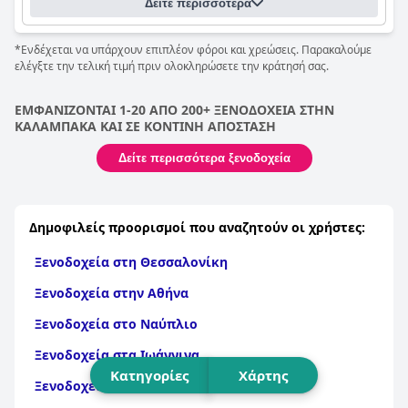
Δείτε περισσότερα
Boutique Rooms
είναι μια εξαιρετική επιλογή για ταξιδιώτες
με χαμηλό προϋπολογισμό που αναζητούν βασικά αλλά
καθαρά και άνετα καταλύματα σε μια εξαιρετική τοποθεσία.
*Ενδέχεται να υπάρχουν επιπλέον φόροι και χρεώσεις. Παρακαλούμε
ελέγξτε την τελική τιμή πριν ολοκληρώσετε την κράτησή σας.
ΕΜΦΑΝΙΖΟΝΤΑΙ 1-20 ΑΠΟ 200+ ΞΕΝΟΔΟΧΕΙΑ ΣΤΗΝ
ΚΑΛΑΜΠΑΚΑ ΚΑΙ ΣΕ ΚΟΝΤΙΝΗ ΑΠΟΣΤΑΣΗ
Δείτε περισσότερα ξενοδοχεία
Δημοφιλείς προορισμοί που αναζητούν οι χρήστες:
Ξενοδοχεία στη Θεσσαλονίκη
Ξενοδοχεία στην Αθήνα
Ξενοδοχεία στο Ναύπλιο
Ξενοδοχεία στα Ιωάννινα
Κατηγορίες
Χάρτης
Ξενοδοχεία στη Λευκάδα