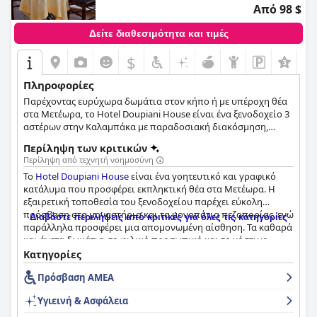
Από 98 $
Δείτε διαθεσιμότητα και τιμές
$
+1
Πληροφορίες
Παρέχοντας ευρύχωρα δωμάτια στον κήπο ή με υπέροχη θέα
στα Μετέωρα, το Hotel Doupiani House είναι ένα ξενοδοχείο 3
αστέρων στην Καλαμπάκα με παραδοσιακή διακόσμηση,
διάφορες παροχές και υπηρεσίες και την πιο ζεστή φιλοξενία.
Περίληψη των κριτικών
Περίληψη από τεχνητή νοημοσύνη
Το
Hotel Doupiani House
είναι ένα γοητευτικό και γραφικό
κατάλυμα που προσφέρει εκπληκτική θέα στα Μετέωρα. Η
εξαιρετική τοποθεσία του ξενοδοχείου παρέχει εύκολη
πρόσβαση στα μοναστήρια και τα μονοπάτια πεζοπορίας, ενώ
Διαβάστε περιλήψεις από κριτικές για όλες τις κατηγορίες
παράλληλα προσφέρει μια απομονωμένη αίσθηση. Τα καθαρά
και άνετα δωμάτια, το φιλικό προσωπικό και το νόστιμο
σπιτικό πρωινό που σερβίρεται σε μια όμορφη βεράντα στον
Κατηγορίες
κήπο με υπέροχη θέα επαινούνται σταθερά από τους
Πρόσβαση ΑΜΕΑ
επισκέπτες. Το ξενοδοχείο προσφέρει μια ζεστή και οικεία
αίσθηση με εξαιρετικές υπηρεσίες από το ενημερωμένο και
Υγιεινή & Ασφάλεια
εξυπηρετικό προσωπικό. Ο χώρος στάθμευσης είναι άφθονος
και βολικός και τα κρεβάτια περιγράφονται ως μεγάλα, άνετα