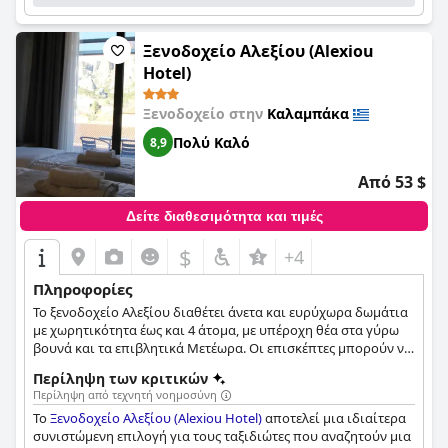
κριτικές σχετικά με τα κρεβάτια και την ανάγκη ανακαίνισης,
το ξενοδοχείο γενικά κερδίζει υψηλούς επαίνους για τα
πεντακάθαρα δωμάτια και τους κοινόχρηστους χώρους του.
Ξενοδοχείο Αλεξίου (Alexiou
Συνολικά, το
Ξενοδοχείο Μετεωρίτης (Hotel Meteoritis)
είναι
Hotel)
μια εξαιρετική επιλογή για μια απολαυστική διαμονή σε αυτό
το μοναδικό μέρος της Ελλάδας.
Ξενοδοχείο στην
Καλαμπάκα
Πολύ Καλό
8,9
Από 53 $
Δείτε διαθεσιμότητα και τιμές
$
+4
Πληροφορίες
Το ξενοδοχείο Αλεξίου διαθέτει άνετα και ευρύχωρα δωμάτια
με χωρητικότητα έως και 4 άτομα, με υπέροχη θέα στα γύρω
βουνά και τα επιβλητικά Μετέωρα. Οι επισκέπτες μπορούν να
χαλαρώσουν στο ξενοδοχείο απολαμβάνοντας ένα ποτό ή
Περίληψη των κριτικών
σνακ κοντά στο τζάκι ή να εξερευνήσουν την περιοχή και να
Περίληψη από τεχνητή νοημοσύνη
επισκεφθούν όλα τα κοντινά αξιοθέατα.
Το
Ξενοδοχείο Αλεξίου (Alexiou Hotel)
αποτελεί μια ιδιαίτερα
συνιστώμενη επιλογή για τους ταξιδιώτες που αναζητούν μια