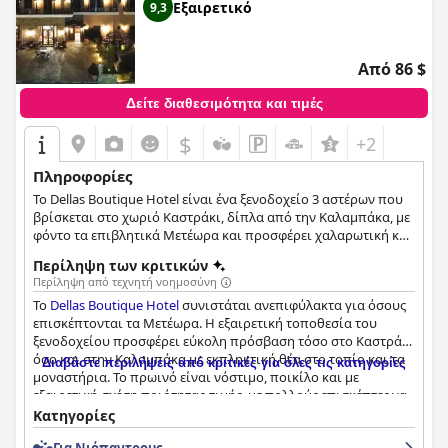
που θέλουν να γνωρίσουν τα εκπληκτικά αξιοθέατα των
Εξαιρετικό
9,3
Μετεώρων.
Από 86 $
Δείτε διαθεσιμότητα και τιμές
$
+2
Πληροφορίες
Το Dellas Boutique Hotel είναι ένα ξενοδοχείο 3 αστέρων που
βρίσκεται στο χωριό Καστράκι, δίπλα από την Καλαμπάκα, με
φόντο τα επιβλητικά Μετέωρα και προσφέρει χαλαρωτική και
ζεστή διαμονή σε κάθε επισκέπτη.
Περίληψη των κριτικών
Περίληψη από τεχνητή νοημοσύνη
Το
Dellas Boutique Hotel
συνιστάται ανεπιφύλακτα για όσους
επισκέπτονται τα Μετέωρα. Η εξαιρετική τοποθεσία του
ξενοδοχείου προσφέρει εύκολη πρόσβαση τόσο στο Καστράκι
όσο και στην Καλαμπάκα με εκπληκτική θέα στο τοπίο και τα
Διαβάστε περιλήψεις από κριτικές για όλες τις κατηγορίες
μοναστήρια. Το πρωινό είναι νόστιμο, ποικίλο και με
εξαιρετική σχέση ποιότητας-τιμής, με πολλούς επισκέπτες να
επαινούν τις σπιτικές μαρμελάδες και τα κέικ. Τα δωμάτια
Κατηγορίες
είναι καθαρά, ευρύχωρα και καλά εξοπλισμένα με άνετα