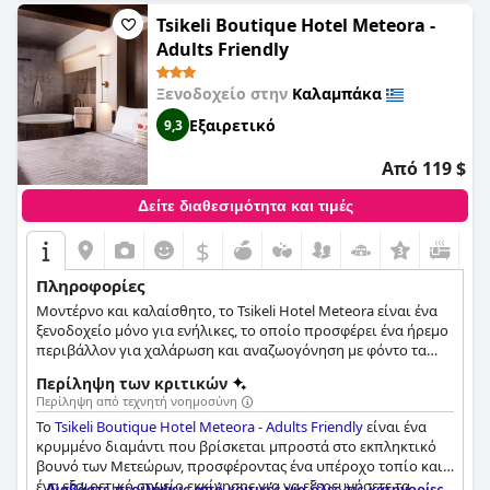
εκτιμούν την καθαριότητα, τη φιλοξενία και τη ρομαντική
ατμόσφαιρα.
Tsikeli Boutique Hotel Meteora -
Adults Friendly
Ξενοδοχείο στην
Καλαμπάκα
Εξαιρετικό
9,3
Από 119 $
Δείτε διαθεσιμότητα και τιμές
$
+1
Πληροφορίες
Μοντέρνο και καλαίσθητο, το Tsikeli Hotel Meteora είναι ένα
ξενοδοχείο μόνο για ενήλικες, το οποίο προσφέρει ένα ήρεμο
περιβάλλον για χαλάρωση και αναζωογόνηση με φόντο τα
επιβλητικά Μετέωρα. Κάποια από τα δωμάτια και τις σουίτες
Περίληψη των κριτικών
τους έχουν θέα στα Μετέωρα, άλλα στην Πίνδο και άλλα
Περίληψη από τεχνητή νοημοσύνη
διαθέτουν επίσης και ιδιωτικό τζακούζι.
Το
Tsikeli Boutique Hotel Meteora - Adults Friendly
είναι ένα
κρυμμένο διαμάντι που βρίσκεται μπροστά στο εκπληκτικό
βουνό των Μετεώρων, προσφέροντας ένα υπέροχο τοπίο και
ένα εξαιρετικό σημείο εκκίνησης για να εξερευνήσετε τα
Διαβάστε περιλήψεις από κριτικές για όλες τις κατηγορίες