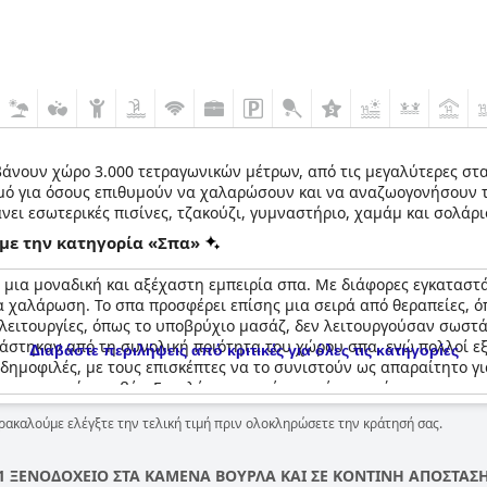
άνουν χώρο 3.000 τετραγωνικών μέτρων, από τις μεγαλύτερες στα
σμό για όσους επιθυμούν να χαλαρώσουν και να αναζωογονήσουν τ
νει εσωτερικές πισίνες, τζακούζι, γυμναστήριο, χαμάμ και σολάρ
 με την κατηγορία «Σπα»
 μια μοναδική και αξέχαστη εμπειρία σπα. Με διάφορες εγκαταστά
α χαλάρωση. Το σπα προσφέρει επίσης μια σειρά από θεραπείες, 
ς λειτουργίες, όπως το υποβρύχιο μασάζ, δεν λειτουργούσαν σωσ
ιάστηκαν από τη συνολική ποιότητα του χώρου σπα, ενώ πολλοί ε
Διαβάστε περιλήψεις από κριτικές για όλες τις κατηγορίες
 δημοφιλές, με τους επισκέπτες να το συνιστούν ως απαραίτητο γι
ταν σχετικά ακριβές. Επιπλέον, ορισμένοι ανέφεραν ότι το προσω
ειστές λόγω του COVID-19, οι επισκέπτες μπορούσαν να έχουν πρό
ρακαλούμε ελέγξτε την τελική τιμή πριν ολοκληρώσετε την κράτησή σας.
φέρει ένα ευρύ φάσμα υπηρεσιών και ανέσεων σπα για τους επισ
1 ΞΕΝΟΔΟΧΕΙΟ ΣΤΑ ΚΑΜΕΝΑ ΒΟΥΡΛΑ ΚΑΙ ΣΕ ΚΟΝΤΙΝΗ ΑΠΟΣΤΑΣ