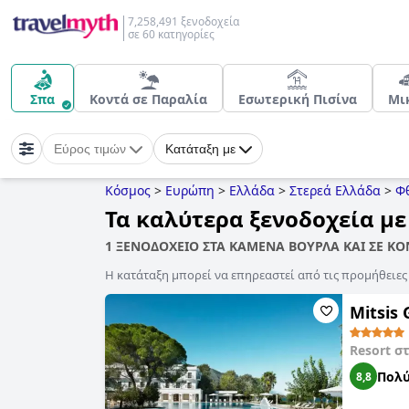
7,258,491 ξενοδοχεία
σε 60 κατηγορίες
Σπα
Κοντά σε Παραλία
Εσωτερική Πισίνα
Μι
Εύρος τιμών
Κατάταξη με
Κόσμος
>
Ευρώπη
>
Ελλάδα
>
Στερεά Ελλάδα
>
Φ
Τα καλύτερα ξενοδοχεία μ
1 ΞΕΝΟΔΟΧΕΙΟ ΣΤΑ ΚΑΜΕΝΑ ΒΟΥΡΛΑ ΚΑΙ ΣΕ Κ
Η κατάταξη μπορεί να επηρεαστεί από τις προμήθειε
Mitsis 
Resort σ
Πολύ
8,8