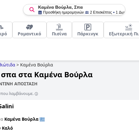
Καμένα Βούρλα, Σπα
Προσθήκη ημερομηνιών
2 Επισκέπτες
1 Δωμάτιο
κρό
Ρομαντικό
Πισίνα
Πάρκινγκ
Εξωτερική Πι
θιώτιδα
>
Καμένα Βούρλα
ε σπα στα Καμένα Βούρλα
ΟΝΤΙΝΗ ΑΠΟΣΤΑΣΗ
ς που λαμβάνουμε.
Galini
τα
Καμένα Βούρλα
 Καλό