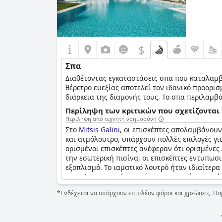
$
Σπα
Διαθέτοντας εγκαταστάσεις σπα που καταλαμβ
θέρετρο ευεξίας αποτελεί τον ιδανικό προορι
διάρκεια της διαμονής τους. Το σπα περιλαμβά
σώματος, προσώπου και ομορφιάς.
Περίληψη των κριτικών που σχετίζονται
Περίληψη από τεχνητή νοημοσύνη
Στο
Mitsis Galini
, οι επισκέπτες απολαμβάνουν
και ατμόλουτρο, υπάρχουν πολλές επιλογές γι
ορισμένοι επισκέπτες ανέφεραν ότι ορισμένε
την εσωτερική πισίνα, οι επισκέπτες εντυπωσ
εξοπλισμό. Το ιαματικό λουτρό ήταν ιδιαίτερα
επισκέπτες σημείωσαν ότι οι υπηρεσίες σπα ή
που οι εσωτερικές πισίνες ήταν προσωρινά κλ
*Ενδέχεται να υπάρχουν επιπλέον φόροι και χρεώσεις. Πα
εγκαταστάσεις. Συνολικά, το
Mitsis Galini
προσ
διάρκεια της διαμονής τους.