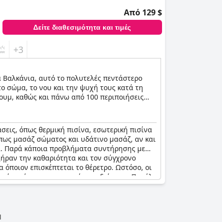
Από 129 $
Δείτε διαθεσιμότητα και τιμές
+3
 Βαλκάνια, αυτό το πολυτελές πεντάστερο
ο σώμα, το νου και την ψυχή τους κατά τη
ιουμ, καθώς και πάνω από 100 περιποιήσεις
σεις, όπως θερμική πισίνα, εσωτερική πισίνα
όπως μασάζ σώματος και υδάτινο μασάζ, αν και
τά. Παρά κάποια προβλήματα συντήρησης με
ξήραν την καθαριότητα και τον σύγχρονο
α όποιον επισκέπτεται το θέρετρο. Ωστόσο, οι
πικό εντός του σπα φαινόταν αδιάφορο. Παρόλο
σβαση στη θερμική πισίνα και σε άλλες
κέπτες που αναζητούν χαλάρωση κατά τη
Η