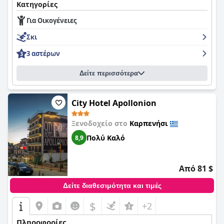
Κατηγορίες
Για Οικογένειες
Σκι
3 αστέρων
Δείτε περισσότερα
City Hotel Apollonion
Ξενοδοχείο στο
Καρπενήσι
Πολύ Καλό
8,9
Από 81 $
Δείτε διαθεσιμότητα και τιμές
$
+2
Πληροφορίες