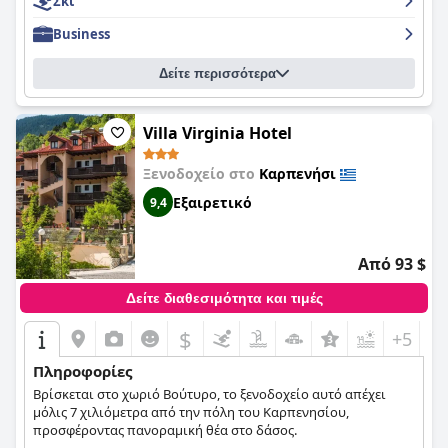
Σκι
Business
Δείτε περισσότερα
Villa Virginia Hotel
Ξενοδοχείο στο
Καρπενήσι
Εξαιρετικό
9,4
Από 93 $
Δείτε διαθεσιμότητα και τιμές
$
+5
Πληροφορίες
Βρίσκεται στο χωριό Βούτυρο, το ξενοδοχείο αυτό απέχει
μόλις 7 χιλιόμετρα από την πόλη του Καρπενησίου,
προσφέροντας πανοραμική θέα στο δάσος.