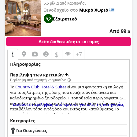
5.5 μίλια από Καρπενήσι
Ξενοδοχείο στο
Μικρό Χωριό
Εξαιρετικό
9,2
Από 99 $
Δείτε διαθεσιμότητα και τιμές
$
+7
Πληροφορίες
Περίληψη των κριτικών
Περίληψη από τεχνητή νοημοσύνη
Το
Country Club Hotel & Suites
είναι μια φανταστική επιλογή
για τους λάτρεις της φύσης που αναζητούν ένα άνετο και
καλοδιατηρημένο ξενοδοχείο. Η τοποθεσία περιγράφεται ως
καταπληκτική με τους επισκέπτες να εκτιμούν το όμορφο
Διαβάστε περιλήψεις από κριτικές για όλες τις κατηγορίες
περιβάλλον τόσο εντός όσο και εκτός του καταλύματος. Το
πρωινό είναι γενικά καλά αξιολογημένο με ορισμένους
επισκέπτες να παραληρούν για την ποικιλία και την ποιότητα
Κατηγορίες
των προσφορών. Τα δωμάτια είναι καθαρά και
Για Οικογένειες
καλοδιατηρημένα με εκπληκτική θέα στους γύρω κήπους, το
μικρό χωριό και τα βουνά. Το προσωπικό είναι εξαιρετικά