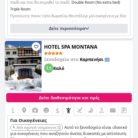
παιδί και που θα κοιμηθεί το παιδί:
Double Room (No extra bed)
Triple Room
Προτείνετε ποιον τύπο δωματίου θα επέλεγε μία οικογένεια με δύο
παιδιά και που θα κοιμηθούν τα παιδιά:
Triple Room
Δείτε περισσότερα
Quad Room
HOTEL SPA MONTANA
Ξενοδοχείο στο
Καρπενήσι
Καλό
7,1
Δείτε διαθεσιμότητα και τιμές
$
Για Οικογένειες
Αυτό το ξενοδοχείο είναι ιδανικό
Από τεχνητή νοημοσύνη
για οικογένειες που αναζητούν άνετες διακοπές με απίστευτη