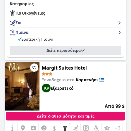
Κατηγορίες
Για Οικογένειες
Σκι
Πισίνα
Εξωτερική Πισίνα
Δείτε περισσότερα
Margit Suites Hotel
Ξενοδοχείο στο
Καρπενήσι
Εξαιρετικό
9,9
Από 99 $
Δείτε διαθεσιμότητα και τιμές
$
+3