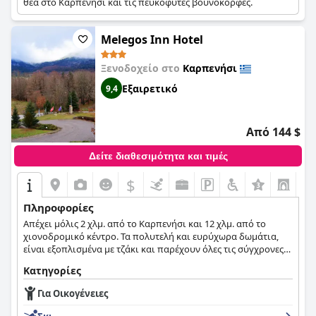
θέα στο Καρπενήσι και τις πευκόφυτες βουνοκορφές.
Melegos Inn Hotel
Ξενοδοχείο στο
Καρπενήσι
Εξαιρετικό
9,4
Από 144 $
Δείτε διαθεσιμότητα και τιμές
$
Πληροφορίες
Απέχει μόλις 2 χλμ. από το Καρπενήσι και 12 χλμ. από το
χιονοδρομικό κέντρο. Τα πολυτελή και ευρύχωρα δωμάτια,
είναι εξοπλισμένα με τζάκι και παρέχουν όλες τις σύγχρονες
ανέσεις ενώ διαθέτουν μπαλκόνι με θέα στο όρος Βελούχι.
Κατηγορίες
Για Οικογένειες