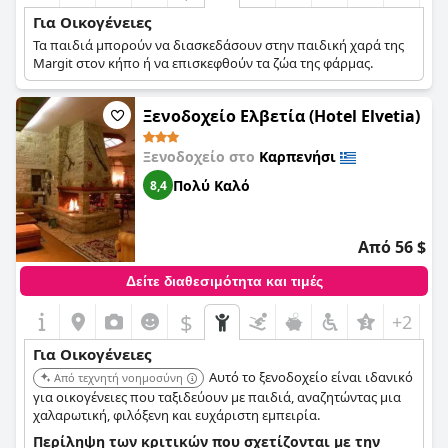
Για Οικογένειες
Τα παιδιά μπορούν να διασκεδάσουν στην παιδική χαρά της
Margit στον κήπο ή να επισκεφθούν τα ζώα της φάρμας.
Ξενοδοχείο Ελβετία (Hotel Elvetia)
Ξενοδοχείο στο
Καρπενήσι
Πολύ Καλό
8,4
Από 56 $
Δείτε διαθεσιμότητα και τιμές
$
+2
Για Οικογένειες
Αυτό το ξενοδοχείο είναι ιδανικό
Από τεχνητή νοημοσύνη
για οικογένειες που ταξιδεύουν με παιδιά, αναζητώντας μια
χαλαρωτική, φιλόξενη και ευχάριστη εμπειρία.
Περίληψη των κριτικών που σχετίζονται με την