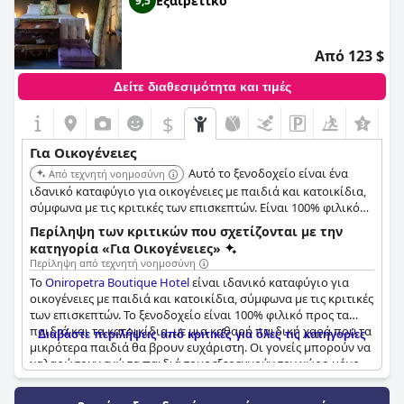
Εξαιρετικό
9,5
Από 123 $
Δείτε διαθεσιμότητα και τιμές
$
+5
Για Οικογένειες
Αυτό το ξενοδοχείο είναι ένα
Από τεχνητή νοημοσύνη
ιδανικό καταφύγιο για οικογένειες με παιδιά και κατοικίδια,
σύμφωνα με τις κριτικές των επισκεπτών. Είναι 100% φιλικό
προς τα παιδιά και τα κατοικίδια, με μια καθαρή παιδική
Περίληψη των κριτικών που σχετίζονται με την
χαρά που τα μικρότερα παιδιά θα βρουν ευχάριστη.
κατηγορία «Για Οικογένειες»
Περίληψη από τεχνητή νοημοσύνη
Το
Oniropetra Boutique Hotel
είναι ιδανικό καταφύγιο για
οικογένειες με παιδιά και κατοικίδια, σύμφωνα με τις κριτικές
των επισκεπτών. Το ξενοδοχείο είναι 100% φιλικό προς τα
παιδιά και τα κατοικίδια, με μια καθαρή παιδική χαρά που τα
Διαβάστε περιλήψεις από κριτικές για όλες τις κατηγορίες
μικρότερα παιδιά θα βρουν ευχάριστη. Οι γονείς μπορούν να
χαλαρώσουν ενώ τα παιδιά τους εξερευνούν τον χώρο μόνο
για παιδιά, όπου μπορούν να παίξουν και να
αλληλεπιδράσουν με άλλα παιδιά για μερικές ώρες το