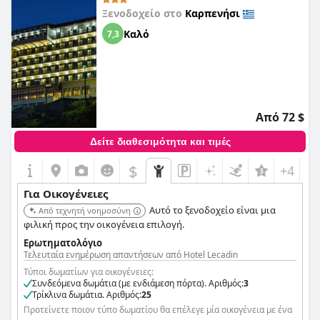
Ξενοδοχείο στο
Καρπενήσι
Καλό
7,3
Από 72 $
Δείτε διαθεσιμότητα και τιμές
$
+4
Για Οικογένειες
Αυτό το ξενοδοχείο είναι μια
Από τεχνητή νοημοσύνη
φιλική προς την οικογένεια επιλογή.
Ερωτηματολόγιο
Τελευταία ενημέρωση απαντήσεων από Hotel Lecadin
Τύποι δωματίων για οικογένειες:
Συνδεόμενα δωμάτια (με ενδιάμεση πόρτα). Αριθμός:
3
Τρίκλινα δωμάτια. Αριθμός:
25
Προτείνετε ποιον τύπο δωματίου θα επέλεγε μία οικογένεια με ένα