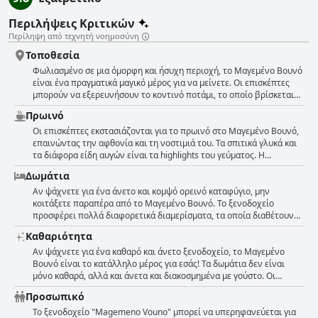
Περιλήψεις Κριτικών
Περίληψη από τεχνητή νοημοσύνη
Τοποθεσία
Φωλιασμένο σε μια όμορφη και ήσυχη περιοχή, το Μαγεμένο Βουνό
είναι ένα πραγματικά μαγικό μέρος για να μείνετε. Οι επισκέπτες
μπορούν να εξερευνήσουν το κοντινό ποτάμι, το οποίο βρίσκεται
σε κοντινή απόσταση με τα πόδια. Τα ίδια τα διαμερίσματα
Πρωινό
προσφέρουν εκπληκτική θέα και ζεστή ατμόσφαιρα. Η τοποθεσία,
βυθισμένη στη φύση και περιτριγυρισμένη από πράσινο, δεν είναι
Οι επισκέπτες εκστασιάζονται για το πρωινό στο Μαγεμένο Βουνό,
τίποτα λιγότερο από φανταστική - ένα ταξίδι πίσω στο χρόνο. Το
επαινώντας την αφθονία και τη νοστιμιά του. Τα σπιτικά γλυκά και
ξενοδοχείο βρίσκεται κοντά σε ένα γοητευτικό ορεινό χωριό και
τα διάφορα είδη αυγών είναι τα highlights του γεύματος. Η
προσφέρει εκπληκτική θέα στο τοπίο. Συνολικά, η τοποθεσία είναι
εξυπηρέτηση είναι επίσης εξαιρετική με μια εκπληκτική θέα να το
Δωμάτια
απολύτως μαγευτική και προσφέρει μια πραγματικά αξέχαστη
συνοδεύει. Ορισμένοι επισκέπτες σημειώνουν ότι το πρωινό είναι
εμπειρία.
ιδανικό για τον ανεφοδιασμό με καύσιμα για πεζοπορία και κολύμπι
Αν ψάχνετε για ένα άνετο και κομψό ορεινό καταφύγιο, μην
στους κοντινούς καταρράκτες. Το πρωινό παρασκευάζεται με
κοιτάξετε παραπέρα από το Μαγεμένο Βουνό. Το ξενοδοχείο
γνώμονα τα πρωτόκολλα υγιεινής, εξασφαλίζοντας μια ασφαλή και
προσφέρει πολλά διαφορετικά διαμερίσματα, τα οποία διαθέτουν
απολαυστική εμπειρία. Συνολικά, το πρωινό στο Μαγεμένο Βουνό
εκπληκτική θέα στο βουνό και μοναδική διακόσμηση. Οι επισκέπτες
Καθαριότητα
είναι ένα must-try για όποιον το επισκέπτεται.
παραληρούν για την καθαριότητα των δωματίων και τα καλά
υδραυλικά. Το προσωπικό περιγράφεται ως φιλικό και φιλόξενο,
Αν ψάχνετε για ένα καθαρό και άνετο ξενοδοχείο, το Μαγεμένο
προσθέτοντας στην άνετη ατμόσφαιρα. Τα διαμερίσματα διαθέτουν
Βουνό είναι το κατάλληλο μέρος για εσάς! Τα δωμάτια δεν είναι
γοητευτικές λεπτομέρειες, όπως μεγάλα παράθυρα με εκπληκτική
μόνο καθαρά, αλλά και άνετα και διακοσμημένα με γούστο. Οι
θέα στα βουνά και τον κοντινό ποταμό, που κάνουν την εμπειρία
επισκέπτες έχουν επαινέσει τα καλά υδραυλικά και έχουν
Προσωπικό
αξέχαστη. Κάθε διαμέρισμα διαθέτει επίσης μικρή κουζίνα και
περιγράψει το ξενοδοχείο ως γοητευτικό και όμορφο με ζεστή και
βεράντα. Συνολικά, το Μαγεμένο Βουνό προσφέρει μια υπέροχη
φιλόξενη ατμόσφαιρα. Τα δωμάτια είναι πεντακάθαρα και οι
Το ξενοδοχείο "Magemeno Vouno" μπορεί να υπερηφανεύεται για