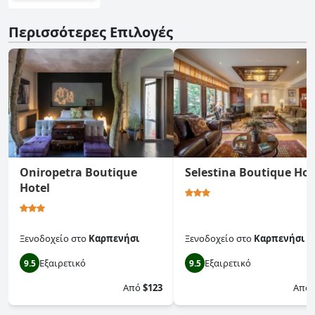
Περισσότερες Επιλογές
Oniropetra Boutique
Selestina Boutique Hot
Hotel
Ξενοδοχείο
στο
Καρπενήσι
Ξενοδοχείο
στο
Καρπενήσι
Εξαιρετικό
Εξαιρετικό
9.5
9.5
Από
$123
Από