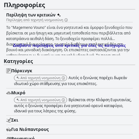
Πληροφορίες
Περίληψη των κριτικών
Περίληψη από τεχνητή νοημοσύνη
Το "Magemeno Vouno" είναι ένα γοητευτικό και όμορφο ξενοδοχείο που
βρίσκεται σε μια ήσυχη και μαγευτική τοποθεσία που περιβάλλεται από
καταπράσινα αειθαλή δάση. Το ξενοδοχείο προσφέρει πολλά
διαφορετικά διαμερίσματα, τα οποία διαθέτουν εκπληκτική θέα στο
Διαβάστε περιλήψεις από κριτικές για όλες τις κατηγορίες
βουνό και μοναδική διακόσμηση. Οι επισκέπτες εκστασιάζονται για την
καθαριότητα των δωματίων και τα καλά υδραυλικά. Το προσωπικό,
Κατηγορίες
συμπεριλαμβανομένων των οικοδέσποινων Evelyn, Ευαγγελία και
Ρούλα, επαινούνται ιδιαίτερα για την ευγενική και φιλόξενη φύση τους,
Πάρκινγκ
τον επαγγελματισμό και την εξυπηρετικότητά τους. Το πρωινό είναι ένα
must-try με σπιτικά γλυκά και διάφορα είδη αυγών και φτιάχνεται με
Αυτός ο ξενώνας παρέχει δωρεάν
Από τεχνητή νοημοσύνη
γνώμονα τα πρωτόκολλα υγιεινής. Η τοποθεσία είναι απολύτως
ιδιωτικό χώρο στάθμευσης για τους επισκέπτες.
μαγευτική, προσφέροντας μια πραγματικά αξέχαστη εμπειρία. Συνολικά,
Μικρό
οι επισκέπτες του "Magemeno Vouno" περιγράφουν την εμπειρία τους
Βρίσκεται στην Κλάφση Ευρυτανίας,
ως υπέροχη, άνετη και εξαιρετικά καθαρή, τονίζοντας την ευγένεια και
Από τεχνητή νοημοσύνη
τη χρησιμότητα του προσωπικού ως σημαντικό παράγοντα που
αυτός ο ξενώνας προσφέρει ένα γοητευτικό ορεινό καταφύγιο,
ιδανικό για τους λάτρεις της φύσης.
συνέβαλε στην ευχάριστη διαμονή τους.
Σκι
Για Νιόπαντρους
Ρομαντικό