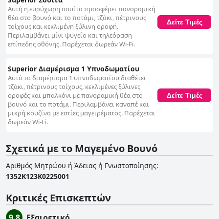
Αυτή η ευρύχωρη σουίτα προσφέρει πανοραμική
θέα στο βουνό και το ποτάμι, τζάκι, πέτρινους
Δείτε Τιμές
τοίχους και κεκλιμένη ξύλινη οροφή.
Περιλαμβάνει μίνι ψυγείο και τηλεόραση
επίπεδης οθόνης. Παρέχεται δωρεάν Wi-Fi.
Superior Διαμέρισμα 1 Υπνοδωματίου
Αυτό το διαμέρισμα 1 υπνοδωματίου διαθέτει
τζάκι, πέτρινους τοίχους, κεκλιμένες ξύλινες
οροφές και μπαλκόνι με πανοραμική θέα στο
Δείτε Τιμές
βουνό και το ποτάμι. Περιλαμβάνει καναπέ και
μικρή κουζίνα με εστίες μαγειρέματος. Παρέχεται
δωρεάν Wi-Fi.
Σχετικά με το Μαγεμένο Βουνό
Αριθμός Μητρώου ή Άδειας ή Γνωστοποίησης
:
1352Κ123Κ0225001
Κριτικές Επισκεπτών
9.8
Εξαιρετικό