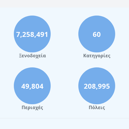
7,258,491
60
Ξενοδοχεία
Κατηγορίες
49,804
208,995
Περιοχές
Πόλεις