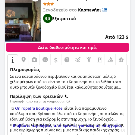
Ξενοδοχείο στο
Καρπενήσι
Εξαιρετικό
9,5
Από 123 $
Δείτε διαθεσιμότητα και τιμές
$
+5
Πληροφορίες
Σε ένα καταπράσινο περιβάλλον και σε απόσταση μόλις 5
χιλιομέτρων από το κέντρο του Καρπενησίου, το λιθόκτιστο
αυτό μπουτίκ ξενοδοχείο διαθέτει καλαίσθητες σουίτες με
μοντέρνα διακόσμηση και βεράντα με θέα στο όρος Βελούχι.
Περίληψη των κριτικών
Κάθε σουίτα είναι ξεχωριστά διακοσμημένη και εξοπλισμένη
Περίληψη από τεχνητή νοημοσύνη
με όλες τις απαραίτητες ανέσεις που εγγυώνται μία
Το
Oniropetra Boutique Hotel
είναι ένα παραμυθένιο
ξεκούραστη και ευχάριστη διαμονή, ενώ μικρές λεπτομέρειες
κατάλυμα που βρίσκεται έξω από το Καρπενήσι, αποτελώντας
και το τζάκι ενισχύουν τη ζεστή και φιλική ατμόσφαιρα. Το
ιδανική βάση για εκδρομές στην περιοχή. Το ξενοδοχείο
ξενοδοχείο προσφέρει επίσης μια εξωτερική σάουνα,
προσφέρει εξαιρετικές εγκαταστάσεις, συμπεριλαμβανομένης
διάφορες δραστηριότητες και παροχές για τα παιδιά, μασάζ,
Διαβάστε περιλήψεις από κριτικές για όλες τις κατηγορίες
μιας ευρύχωρης πισίνας και μιας παιδικής παιδικής χαράς. Οι
δωρεάν Wi-Fi και πολλά ακόμα που θα κάνουν τη διαμονή σας