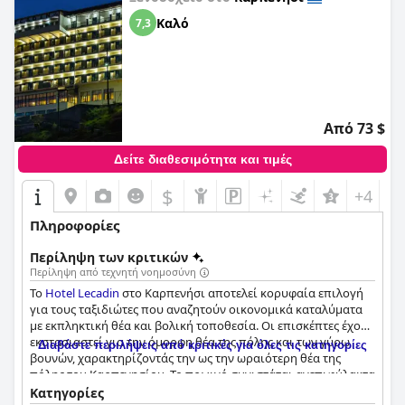
Καλό
7,3
Από 73 $
Δείτε διαθεσιμότητα και τιμές
$
+4
Πληροφορίες
Περίληψη των κριτικών
Περίληψη από τεχνητή νοημοσύνη
Το
Hotel Lecadin
στο Καρπενήσι αποτελεί κορυφαία επιλογή
για τους ταξιδιώτες που αναζητούν οικονομικά καταλύματα
με εκπληκτική θέα και βολική τοποθεσία. Οι επισκέπτες έχουν
εκστασιαστεί για την όμορφη θέα της πόλης και των γύρω
Διαβάστε περιλήψεις από κριτικές για όλες τις κατηγορίες
βουνών, χαρακτηρίζοντάς την ως την ωραιότερη θέα της
πόλης του Καρπενησίου. Το πρωινό συνιστάται ανεπιφύλακτα
από τους επισκέπτες, με πολλούς να το περιγράφουν ως
Κατηγορίες