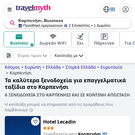
Καρπενήσι, Business
Προσθήκη ημερομηνιών
2 Επισκέπτες
1 Δωμάτιο
Business
Δωρεάν WiFi
Σκι
Πάρκινγκ
Για 
Εύρος τιμών
Κατάταξη με
Κόσμος
>
Ευρώπη
>
Ελλάδα
>
Στερεά Ελλάδα
>
Ευρυτανία
>
Καρπενήσι
Τα καλύτερα ξενοδοχεία για επαγγελματικά
ταξίδια στο Καρπενήσι
6 ΞΕΝΟΔΟΧΕΙΑ ΣΤΟ ΚΑΡΠΕΝΗΣΙ ΚΑΙ ΣΕ ΚΟΝΤΙΝΗ ΑΠΟΣΤΑΣΗ
Η κατάταξη μπορεί να επηρεαστεί από τις προμήθειες που
λαμβάνουμε.
Hotel Lecadin
Ξενοδοχείο στο
Καρπενήσι