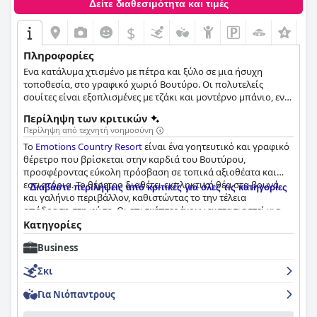
Δείτε διαθεσιμότητα και τιμές
$
Πληροφορίες
Ενα κατάλυμα χτισμένο με πέτρα και ξύλο σε μια ήσυχη
τοποθεσία, στο γραφικό χωριό Βουτύρο. Οι πολυτελείς
σουίτες είναι εξοπλισμένες με τζάκι και μοντέρνο μπάνιο, ενώ
διαθέτουν υπέροχη θέα στο ελατόδασος.
Περίληψη των κριτικών
Περίληψη από τεχνητή νοημοσύνη
Το
Emotions Country Resort
είναι ένα γοητευτικό και γραφικό
θέρετρο που βρίσκεται στην καρδιά του Βουτύρου,
προσφέροντας εύκολη πρόσβαση σε τοπικά αξιοθέατα και
εστιατόρια. Το θέρετρο διαθέτει εκπληκτική θέα στα βουνά
Διαβάστε περιλήψεις από κριτικές για όλες τις κατηγορίες
και γαλήνιο περιβάλλον, καθιστώντας το την τέλεια
απόδραση στη φύση. Οι επισκέπτες έχουν εκστασιαστεί για
την καλύτερη εξυπηρέτηση, το καταπληκτικό πρωινό και την
Κατηγορίες
εξαιρετική τοποθεσία κοντά στον κεντρικό δρόμο και τα
Business
χωριά γεμάτα τοπικές λιχουδιές. Το πρωινό λαμβάνει ως επί
το πλείστον θετικές κριτικές με πολλούς να το περιγράφουν
Σκι
ως νόστιμο με πολλές νόστιμες και φρέσκες επιλογές για να
διαλέξετε. Τα δωμάτια είναι ευρύχωρα, ζεστά και καλά
Για Νιόπαντρους
επιπλωμένα με υπέροχη θέα από το μπαλκόνι, προσφέροντας
εξαιρετική άνεση, καθαριότητα και όμορφη θέα που αξίζει για