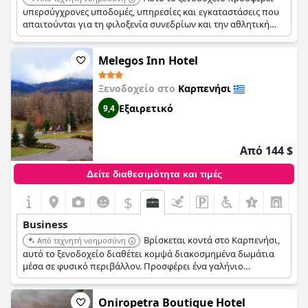
υπερσύγχρονες υποδομές, υπηρεσίες και εγκαταστάσεις που
απαιτούνται για τη φιλοξενία συνεδρίων και την αθλητική
προπόνηση. Διαθέτει πολλαπλές τραπεζαρίες, ένα πιάνο
μπαρ, ένα σνακ μπαρ, εσωτερικές και εξωτερικές
Melegos Inn Hotel
θερμαινόμενες πισίνες, ένα κέντρο υγείας και σπα, και ένα
πλήρως εξοπλισμένο γυμναστήριο.
Ξενοδοχείο στο
Καρπενήσι
Εξαιρετικό
9,4
Από 144 $
Δείτε διαθεσιμότητα και τιμές
$
Business
Βρίσκεται κοντά στο Καρπενήσι,
Από τεχνητή νοημοσύνη
αυτό το ξενοδοχείο διαθέτει κομψά διακοσμημένα δωμάτια
μέσα σε φυσικό περιβάλλον. Προσφέρει ένα γαλήνιο
περιβάλλον κατάλληλο για επαγγελματίες ταξιδιώτες που
αναζητούν έναν συνδυασμό άνεσης και προσβασιμότητας.
Oniropetra Boutique Hotel