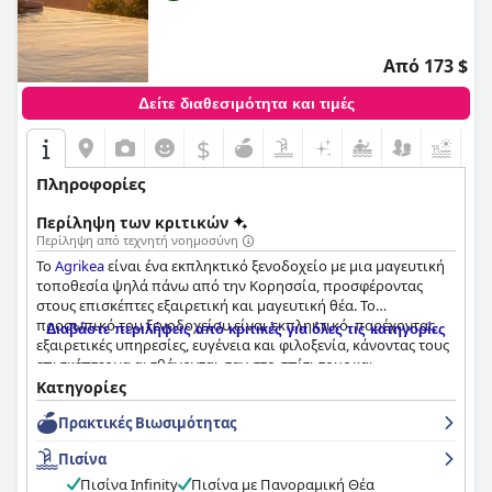
Από 173 $
Δείτε διαθεσιμότητα και τιμές
$
Πληροφορίες
Περίληψη των κριτικών
Περίληψη από τεχνητή νοημοσύνη
Το
Agrikea
είναι ένα εκπληκτικό ξενοδοχείο με μια μαγευτική
τοποθεσία ψηλά πάνω από την Κορησσία, προσφέροντας
στους επισκέπτες εξαιρετική και μαγευτική θέα. Το
προσωπικό του ξενοδοχείου είναι εκπληκτικό, παρέχοντας
Διαβάστε περιλήψεις από κριτικές για όλες τις κατηγορίες
εξαιρετικές υπηρεσίες, ευγένεια και φιλοξενία, κάνοντας τους
επισκέπτες να αισθάνονται σαν στο σπίτι τους και
δημιουργώντας αξέχαστες αναμνήσεις. Το πρωινό είναι ένα
Κατηγορίες
must-have με φρέσκα βιολογικά αυγά από τη φάρμα του
Πρακτικές Bιωσιμότητας
ξενοδοχείου και τοπικά και γνήσια προϊόντα. Τα δωμάτια
είναι ευρύχωρα, άνετα και όμορφα διακοσμημένα με
Πισίνα
μπαλκόνια που προσφέρουν μαγευτική θέα στη θάλασσα. Η
προσοχή του ξενοδοχείου στην καθαριότητα και τη
Πισίνα Infinity
Πισίνα με Πανοραμική Θέα