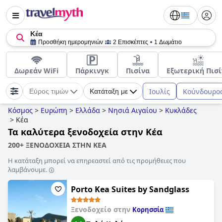
Κέα
Προσθήκη ημερομηνιών
2 Επισκέπτες
1 Δωμάτιο
Δωρεάν WiFi
Πάρκινγκ
Πισίνα
Εξωτερική Πισί
Ιουλίς
Κούνδουρο
Εύρος τιμών
Κατάταξη με
Κόσμος
>
Ευρώπη
>
Ελλάδα
>
Νησιά Αιγαίου
>
Κυκλάδες
>
Κέα
Τα καλύτερα ξενοδοχεία στην Κέα
200+ ΞΕΝΟΔΟΧΕΙΑ ΣΤΗΝ ΚΕΑ
Η κατάταξη μπορεί να επηρεαστεί από τις προμήθειες που
λαμβάνουμε.
Porto Kea Suites by Sandglass
Ξενοδοχείο στην
Κορησσία