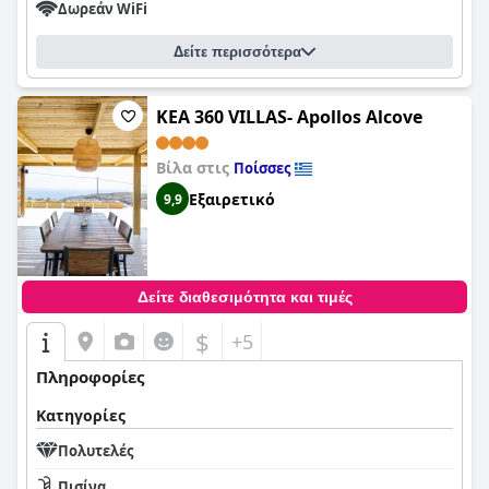
Δωρεάν WiFi
Δείτε περισσότερα
KEA 360 VILLAS- Apollos Alcove
Βίλα στις
Ποίσσες
Εξαιρετικό
9,9
Δείτε διαθεσιμότητα και τιμές
$
+5
Πληροφορίες
Κατηγορίες
Πολυτελές
Πισίνα