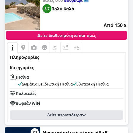
Βίλες στο
Βουρκάρι
Πολύ Καλό
8,7
Από 150 $
Δείτε διαθεσιμότητα και τιμές
$
+5
Πληροφορίες
Κατηγορίες
Πισίνα
Δωμάτια με Ιδιωτική Πισίνα
Εξωτερική Πισίνα
Πολυτελές
Δωρεάν WiFi
Δείτε περισσότερα
Nevermind vacations villaB