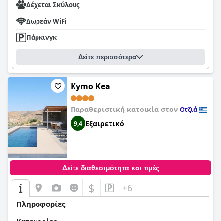
Δέχεται Σκύλους
Δωρεάν WiFi
Πάρκινγκ
Δείτε περισσότερα
Kymo Kea
Παραθεριστική κατοικία στον
Οτζιά
Εξαιρετικό
9,4
Δείτε διαθεσιμότητα και τιμές
$
+6
Πληροφορίες