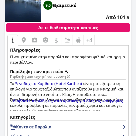
Εξαιρετικό
9,0
Από 101 $
Δείτε διαθεσιμότητα και τιμές
$
+4
Πληροφορίες
Είναι χτισμένο στην παραλία και προσφέρει φιλικό και ήρεμο
περιβάλλον.
Περίληψη των κριτικών
Περίληψη από τεχνητή νοημοσύνη
Το
Ξενοδοχείο Καρθαία (Hotel Karthea)
είναι μια εξαιρετική
επιλογή για τους ταξιδιώτες που αναζητούν μια κεντρική και
άνετη διαμονή στο νησί της Κέας. Η τοποθεσία του
ξενοδοχείου είναι ιδανική για την εξερεύνηση του νησιού με
Διαβάστε περιλήψεις από κριτικές για όλες τις κατηγορίες
εύκολη πρόσβαση σε παραλίες, κεντρικά χωριά και επιλογές
μεταφοράς. Οι επισκέπτες εκστασιάζονται για το
καταπληκτικό πρωινό, το οποίο έχει καλή σχέση ποιότητας-
Κατηγορίες
τιμής και σερβίρεται σε ευχάριστο περιβάλλον. Τα δωμάτια
Κοντά σε Παραλία
είναι προσεκτικά καθαρισμένα και άνετα, με πεντακάθαρες
εγκαταστάσεις και εκπληκτική θέα στο κοντινό λιμάνι. Το