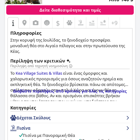
Δείτε διαθεσιμότητα και τιμές
$
+9
Πληροφορίες
Στην κορυφή της Ιουλίδας, το ξενοδοχείο προσφέρει
μοναδική θέα στο Αιγαίο πέλαγος και στην πρωτεύουσα της
Κέας.
Περίληψη των κριτικών
Περίληψη από τεχνητή νοημοσύνη
Το
Kea Village Suites & Villas
είναι ένας όμορφος και
χαλαρωτικός προορισμός για όσους αναζητούν ηρεμία και
εκπληκτική θέα. Το ξενοδοχείο βρίσκεται πάνω σε απότομες
σκάλες που οδηγούν στην παλιά Χώρα και έχουν θέα τη
Διαβάστε περιλήψεις από κριτικές για όλες τις κατηγορίες
θάλασσα στο βάθος. Αν και ορισμένοι επισκέπτες βρήκαν
μέτρια την ποιότητα του πρωινού και υποδεέστερη τον
κλιματισμό και την άνεση των στρωμάτων, η πλειοψηφία
Κατηγορίες
παραληρούσε για το φρέσκο και φανταστικό πρωινό που
Δέχεται Σκύλους
σερβιρίστηκε από το φιλικό προσωπικό, καθώς και για τα
κομψά και άνετα δωμάτια με τις μεγάλες βεράντες, το
Πισίνα
μοντέρνο σχεδιασμό και τις καθαρές ανέσεις. Επιπλέον, η
πισίνα του ξενοδοχείου απέσπασε επαίνους για το
Πισίνα με Πανοραμική Θέα