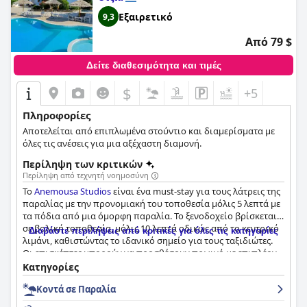
Εξαιρετικό
9,3
Από 79 $
Δείτε διαθεσιμότητα και τιμές
$
+5
Πληροφορίες
Αποτελείται από επιπλωμένα στούντιο και διαμερίσματα με
όλες τις ανέσεις για μια αξέχαστη διαμονή.
Περίληψη των κριτικών
Περίληψη από τεχνητή νοημοσύνη
Το
Anemousa Studios
είναι ένα must-stay για τους λάτρεις της
παραλίας με την προνομιακή του τοποθεσία μόλις 5 λεπτά με
τα πόδια από μια όμορφη παραλία. Το ξενοδοχείο βρίσκεται
σε βολική τοποθεσία, μόλις 10 λεπτά οδικώς από το κεντρικό
Διαβάστε περιλήψεις από κριτικές για όλες τις κατηγορίες
λιμάνι, καθιστώντας το ιδανικό σημείο για τους ταξιδιώτες.
Οι επισκέπτες μπορούν να προσθέσουν πρωινό με επιπλέον
χρέωση και να απολαύσουν ένα νόστιμο γεύμα δίπλα στην
Κατηγορίες
πισίνα, ενώ απολαμβάνουν το εκπληκτικό περιβάλλον. Οι
Κοντά σε Παραλία
οικογένειες θα εκτιμήσουν τα ευρύχωρα και καθαρά δωμάτια
που είναι εξοπλισμένα με συσκευές κουζίνας και μεγάλες