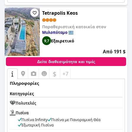
Tetrapolis Keos
Παραθεριστική κατοικία στον
Μυλοπόταμο
Εξαιρετικό
9,7
Από 191 $
Δείτε διαθεσιμότητα και τιμές
$
+7
Πληροφορίες
Κατηγορίες
Πολυτελές
Πισίνα
Πισίνα Infinity
Πισίνα με Πανοραμική Θέα
Εξωτερική Πισίνα