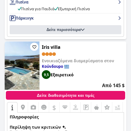
Πισίνα
ντουλάπες. Το προσωπικό είναι φιλικό, εξυπηρετικό και
επαινείται ιδιαίτερα για την αφοσίωσή του στην
Πισίνα για Παιδιά
Εξωτερική Πισίνα
καθαριότητα. Η πισίνα είναι ένα χαρακτηριστικό που
Πάρκινγκ
ξεχωρίζει και περιγράφεται ως εκπληκτική και πεντακάθαρη,
με άφθονες ξαπλώστρες και παιδική πισίνα και παιδική χαρά.
Συνολικά, το
Anemousa Studios
αποδείχθηκε κορυφαία
Δείτε περισσότερα
επιλογή για οικογένειες που αναζητούν ένα χαλαρωτικό
καταφύγιο με φανταστική πισίνα και κοντινή παραλία.
Iris villa
Ενοικιαζόμενα διαμερίσματα στον
Κούνδουρο
Εξαιρετικό
9,5
Από 145 $
Δείτε διαθεσιμότητα και τιμές
$
+8
Πληροφορίες
Περίληψη των κριτικών