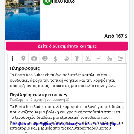
Πολύ Καλό
8,9
Από 167 $
Δείτε διαθεσιμότητα και τιμές
$
Πληροφορίες
Το Porto Kea Suites είναι ένα πολυτελές κατάλυμα που
συνδυάζει άψογα την τοπική γοητεία και την κομψότητα,
προσφέροντας στους επισκέπτες μια ποικιλία επιλογών
δωματίων και εύκολη πρόσβαση από το αεροδρόμιο της
Περίληψη των κριτικών
Αθήνας. Το ξενοδοχείο έχει δεσμευτεί να σερβίρει νόστιμη
Περίληψη από τεχνητή νοημοσύνη
κουζίνα εμπνευσμένη από την Κέα και παρέχει ένα ήρεμο σπα
Το Porto Kea Suites αποτελεί κορυφαία επιλογή για ταξιδιώτες
για χαλάρωση. Βρίσκεται κοντά σε μια γραφική παραλία και
που αναζητούν μια βολική και γραφική τοποθεσία στην Κέα.
λειτουργεί επίσης ως ιδανικός χώρος για συνέδρια και
Το ξενοδοχείο διαθέτει μια εξαιρετική τοποθεσία που
γάμους, δημιουργώντας αξέχαστες γευστικές εμπειρίες που οι
βρίσκεται σε κοντινή απόσταση με τα πόδια από το λιμάνι, τα
επισκέπτες θα θυμούνται για πολύ καιρό μετά τη διαμονή
Διαβάστε περιλήψεις από κριτικές για όλες τις κατηγορίες
εστιατόρια και μερικές από τις καλύτερες παραλίες του
τους.
νησιού. Το πρωινό είναι φανταστικό, υπέροχο και