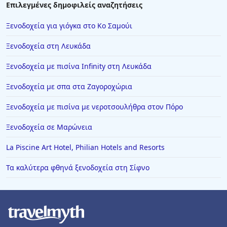
Ξενοδοχεία στο Κιάτο
Επιλεγμένες δημοφιλείς αναζητήσεις
Ξενοδοχεία στην Πλύτρα
Ξενοδοχεία για γιόγκα στο Κο Σαμούι
Ξενοδοχεία στην Ιερισσό
Ξενοδοχεία στη Λευκάδα
Ξενοδοχεία στον Καραβοστάση
Ξενοδοχεία με πισίνα Infinity στη Λευκάδα
Ξενοδοχεία στο Λαύριο
Ξενοδοχεία με σπα στα Ζαγοροχώρια
Ξενοδοχεία σε Αμμουδάρα
Ξενοδοχεία στην Κρακοβία
Ξενοδοχεία με πισίνα με νεροτσουλήθρα στον Πόρο
Ξενοδοχεία στη Σαρωνίδα
Ξενοδοχεία σε Μαρώνεια
Ξενοδοχεία στη Μακρινίτσα
La Piscine Art Hotel, Philian Hotels and Resorts
Ξενοδοχεία σε Νιφοραίικα
Τα καλύτερα φθηνά ξενοδοχεία στη Σίφνο