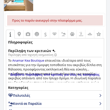
Προς το παρόν ανενεργό στην πλατφόρμα μας.
$
Πληροφορίες
Περίληψη των κριτικών
Περίληψη από τεχνητή νοημοσύνη
Το
Anamar Kea Boutique
επαινείται ιδιαίτερα από τους
επισκέπτες για την όμορφη τοποθεσία του ακριβώς δίπλα στη
θάλασσα, προσφέροντας εκπληκτική θέα και εύκολη
πρόσβαση σε ένα φανταστικό εστιατόριο και μια παραλία
Διαβάστε περιλήψεις από κριτικές για όλες τις κατηγορίες
ακριβώς απέναντι από τον ήσυχο δρόμο. Η ιδιωτική παραλία
του ξενοδοχείου περιγράφεται ως οικεία και υπέροχη, ενώ η
θάλασσα είναι εξαιρετικά καθαρή. Το πρωινό εκτιμάται
Κατηγορίες
ευρέως για τη νόστιμη και ποικίλη επιλογή του, ενώ
Πολυτελές
ορισμένοι επισκέπτες το περιγράφουν ως εξαιρετικό ή
καταπληκτικό. Τα ευρύχωρα δωμάτια με μοντέρνο και
Κοντά σε Παραλία
μινιμαλιστικό σχεδιασμό είναι άνετα και καθαρά, ενώ
ορισμένα διαθέτουν ακόμη και ιδιωτικές πισίνες με θέα στην