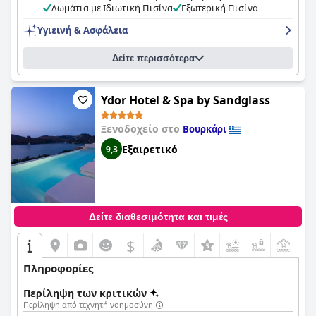
συντήρηση είναι άψογη με τους επισκέπτες να το επαινούν
Δωμάτια με Ιδιωτική Πισίνα
Εξωτερική Πισίνα
σταθερά ως το πιο καθαρό μέρος στο οποίο έχουν μείνει ποτέ.
Υγιεινή & Ασφάλεια
Η πισίνα είναι πανέμορφη με πολλά καθιστικά και
καλλιτεχνικές πινελιές και ο χώρος της πισίνας είναι
σχολαστικά καθαρός και όμορφος. Συνολικά, το
Agrikea
είναι
Δείτε περισσότερα
μια εξαιρετική επιλογή για όσους εκτιμούν την ποιότητα, την
καθαριότητα και τη ζεστή φιλοξενία.
Ydor Hotel & Spa by Sandglass
Ξενοδοχείο στο
Βουρκάρι
Εξαιρετικό
9,3
Δείτε διαθεσιμότητα και τιμές
$
+1
Πληροφορίες
Περίληψη των κριτικών
Περίληψη από τεχνητή νοημοσύνη