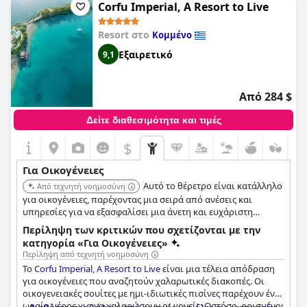
Corfu Imperial, A Resort to Live
Resort στο
Κομμένο
Εξαιρετικό
9,1
Από 284 $
Δείτε διαθεσιμότητα και τιμές
$
Για Οικογένειες
Αυτό το θέρετρο είναι κατάλληλο
Από τεχνητή νοημοσύνη
για οικογένειες, παρέχοντας μια σειρά από ανέσεις και
υπηρεσίες για να εξασφαλίσει μια άνετη και ευχάριστη
διαμονή. Οι εγκαταστάσεις απευθύνονται τόσο σε ενήλικες
Περίληψη των κριτικών που σχετίζονται με την
όσο και σε παιδιά.
κατηγορία «Για Οικογένειες»
Περίληψη από τεχνητή νοημοσύνη
Το
Corfu Imperial, A Resort to Live
είναι μια τέλεια απόδραση
για οικογένειες που αναζητούν χαλαρωτικές διακοπές. Οι
οικογενειακές σουίτες με ημι-ιδιωτικές πισίνες παρέχουν ένα
ωραίο μέρος για να χαλαρώσουν οι γονείς. Ωστόσο, ορισμένοι