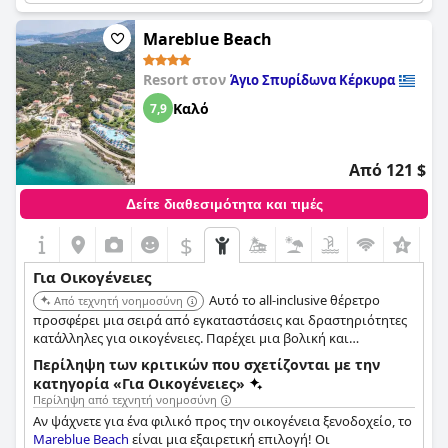
εγκαταστάσεις για παιδιά, συμπεριλαμβανομένου ενός μίνι
κλαμπ. Η τοποθεσία και οι εγκαταστάσεις είναι ιδανικές για
Mareblue Beach
οικογένειες, ενώ διατίθενται superior οικογενειακά δωμάτια
και μπανγκαλόου δύο δωματίων. Οι κριτικοί επισημαίνουν
Resort στον
Άγιο Σπυρίδωνα Κέρκυρα
τις υπέροχες παροχές του θέρετρου για οικογένειες με παιδιά,
όπως παιδικές χαρές, μεγάλους χώρους για παιδιά και
Καλό
7,9
βραδινή ψυχαγωγία κατάλληλη για όλες τις ηλικίες. Συνολικά,
το θέρετρο συνιστάται ανεπιφύλακτα για οικογένειες με
μικρά παιδιά.
Από 121 $
Δείτε διαθεσιμότητα και τιμές
$
+9
Για Οικογένειες
Αυτό το all-inclusive θέρετρο
Από τεχνητή νοημοσύνη
προσφέρει μια σειρά από εγκαταστάσεις και δραστηριότητες
κατάλληλες για οικογένειες. Παρέχει μια βολική και
ευχάριστη εμπειρία διακοπών με ανέσεις all-inclusive.
Περίληψη των κριτικών που σχετίζονται με την
κατηγορία «Για Οικογένειες»
Περίληψη από τεχνητή νοημοσύνη
Αν ψάχνετε για ένα φιλικό προς την οικογένεια ξενοδοχείο, το
Mareblue Beach
είναι μια εξαιρετική επιλογή! Οι