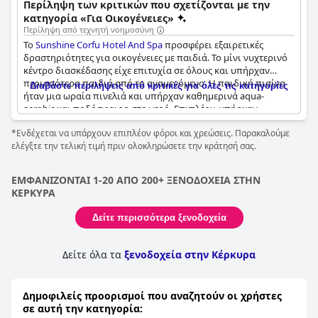
Περίληψη των κριτικών που σχετίζονται με την
κατηγορία «Για Οικογένειες»
Περίληψη από τεχνητή νοημοσύνη
Το
Sunshine Corfu Hotel And Spa
προσφέρει εξαιρετικές
δραστηριότητες για οικογένειες με παιδιά. Το μίνι νυχτερινό
κέντρο διασκέδασης είχε επιτυχία σε όλους και υπήρχαν
περισσότερα παιδιά από το αναμενόμενο. Η παιδική πισίνα
Διαβάστε περιλήψεις από κριτικές για όλες τις κατηγορίες
ήταν μια ωραία πινελιά και υπήρχαν καθημερινά aqua-
aerobic και ποδόσφαιρο στο νερό. Επιπλέον, υπήρχαν
φανταστικά προγράμματα για τα παιδιά κάθε βράδυ,
*Ενδέχεται να υπάρχουν επιπλέον φόροι και χρεώσεις. Παρακαλούμε
συμπεριλαμβανομένης μιας ντίσκο για παιδιά που
ελέγξτε την τελική τιμή πριν ολοκληρώσετε την κράτησή σας.
μπορούσαν να παρακολουθήσουν τόσο τα παιδιά όσο και οι
ενήλικες. Το ξενοδοχείο διέθετε ακόμη και μια αμμώδη
παραλία για να παίζουν τα παιδιά. Ενώ ορισμένοι επισκέπτες
ΕΜΦΑΝΙΖΟΝΤΑΙ 1-20 ΑΠΟ 200+ ΞΕΝΟΔΟΧΕΙΑ ΣΤΗΝ
ανέφεραν ότι δεν υπήρχε τίποτα για τα παιδιά, συνολικά το
ΚΕΡΚΥΡΑ
ξενοδοχείο είναι πολύ φιλικό προς την οικογένεια. Το
προσωπικό είναι φιλικό και εξυπηρετικό και οι συζητήσεις
Δείτε περισσότερα ξενοδοχεία
μεταξύ των επισκεπτών περιστρέφονταν συχνά γύρω από τις
οικογένειες και τα παιδιά. Ενώ ορισμένοι επισκέπτες
ανέφεραν προβλήματα με την καθαριότητα των δύο πισινών,
Δείτε όλα τα
ξενοδοχεία στην Κέρκυρα
το προσωπικό λέγεται ότι ήταν ευχάριστο. Συνολικά, το
Sunshine Corfu Hotel And Spa
είναι μια εξαιρετική επιλογή για
οικογένειες με παιδιά που αναζητούν διασκεδαστικές και
Δημοφιλείς προορισμοί που αναζητούν οι χρήστες
χαλαρωτικές διακοπές.
σε αυτή την κατηγορία: