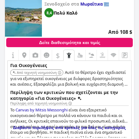
γονείς να χαλαρώσουν και να απολαύσουν τις διακοπές τους.
Ξενοδοχείο στα
Μωραΐτικα
Το πρωινό είναι πλούσιο, ποικιλόμορφο και νόστιμο με τη
χρήση ποιοτικών υλικών. Επιπλέον, υπάρχουν πολλές
Πολύ Καλό
8,4
ξαπλώστρες δίπλα στην πισίνα και το προσωπικό μοιράζει
συχνά δωρεάν μπουκάλια με κρύο νερό. Συνολικά, το
ξενοδοχείο δεν απευθύνεται μόνο σε ενήλικες αλλά και σε
Από 108 $
οικογένειες που θέλουν να δημιουργήσουν αξέχαστες
αναμνήσεις με τα παιδιά τους.
Δείτε διαθεσιμότητα και τιμές
$
Για Οικογένειες
Αυτό το θέρετρο έχει σχεδιαστεί
Από τεχνητή νοημοσύνη
για να εξυπηρετεί οικογένειες με διάφορες δραστηριότητες
και ανέσεις. Εξασφαλίζει μια βολική και ευχάριστη διαμονή με
εγκαταστάσεις κατάλληλες για όλες τις ηλικίες.
Περίληψη των κριτικών που σχετίζονται με την
κατηγορία «Για Οικογένειες»
Περίληψη από τεχνητή νοημοσύνη
Το
Canvas by Mitsis Messonghi
είναι ένα εξαιρετικό
οικογενειακό θέρετρο με πολλά να κάνουν τα παιδιά και οι
ενήλικες. Οι κριτικές επαινούν το φιλικό προσωπικό, ειδικά
στο εστιατόριο, το οποίο αγαπάει τα παιδιά και είναι πάντα
Διαβάστε περιλήψεις από κριτικές για όλες τις κατηγορίες
έτοιμο να βοηθήσει. Η παιδική πισίνα είναι ένα σημαντικό
σημείο και το θέρετρο προσφέρει πολλές δραστηριότητες και