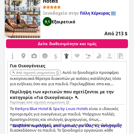
Hotels
Ξενοδοχείο στην
Πόλη Κέρκυρας
Εξαιρετικό
9,1
Από 213 $
Δείτε διαθεσιμότητα και τιμές
$
Για Οικογένειες
Αυτό το ξενοδοχείο προσφέρει
Από τεχνητή νοημοσύνη
οικογενειακά θέρετρα διακοπών με ανέσεις κατάλληλες τόσο
για ενήλικες όσο και για παιδιά. Περιλαμβάνει σπα και
βρίσκεται κοντά στις Αλυκές Ποταμού.
Περίληψη των κριτικών που σχετίζονται με την
κατηγορία «Για Οικογένειες»
Περίληψη από τεχνητή νοημοσύνη
Το
Kerkyra Blue Hotel & Spa by Louis Hotels
είναι ο ιδανικός
προορισμός για οικογένειες με παιδιά. Υπάρχουν πολλές
δραστηριότητες και επιλογές ψυχαγωγίας, όπως
παραστάσεις, μουσική, χορός και μια ομάδα mini club που θα
Διαβάστε περιλήψεις από κριτικές για όλες τις κατηγορίες
διασκεδάσουν τα παιδιά. Το ξενοδοχείο οργανώνει κάθε