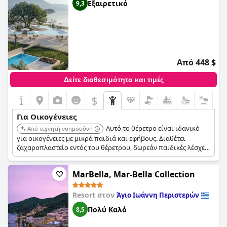
Εξαιρετικό
9,3
Από 448 $
Δείτε διαθεσιμότητα και τιμές
$
Για Οικογένειες
Αυτό το θέρετρο είναι ιδανικό
Από τεχνητή νοημοσύνη
για οικογένειες με μικρά παιδιά και εφήβους. Διαθέτει
ζαχαροπλαστείο εντός του θέρετρου, δωρεάν παιδικές λέσχες,
παιδικό θέατρο, πισίνες, ένα μικρό υδάτινο πάρκο και μια
βραβευμένη με Γαλάζια Σημαία παραλία. Διατίθεται επίσης
MarBella, Mar-Bella Collection
δωρεάν χρήση Mini ή Tesla για εξερεύνηση του νησιού.
Resort στον
Άγιο Ιωάννη Περιστερών
Πολύ Καλό
8,5