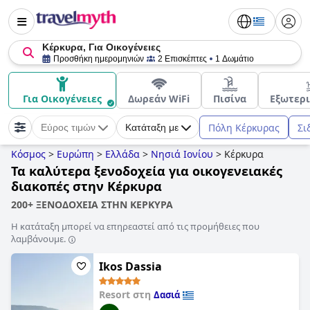
Κέρκυρα, Για Οικογένειες
Προσθήκη ημερομηνιών
2 Επισκέπτες
1 Δωμάτιο
Για Οικογένειες
Δωρεάν WiFi
Πισίνα
Εξωτερι
Πόλη Κέρκυρας
Σι
Εύρος τιμών
Κατάταξη με
Κόσμος
>
Ευρώπη
>
Ελλάδα
>
Νησιά Ιονίου
>
Κέρκυρα
Τα καλύτερα ξενοδοχεία για οικογενειακές
διακοπές στην Κέρκυρα
200+ ΞΕΝΟΔΟΧΕΙΑ ΣΤΗΝ ΚΕΡΚΥΡΑ
Η κατάταξη μπορεί να επηρεαστεί από τις προμήθειες που
λαμβάνουμε.
Ikos Dassia
Resort στη
Δασιά