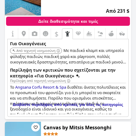
και το baby club, χρειάζονται περισσότερη συντήρηση. Παρ'
όλα αυτά, η επιλογή all-inclusive και η παιδική πισίνα και
Από 231 $
παιδική χαρά το καθιστούν ιδανικό μέρος για οικογενειακές
διακοπές.
Δείτε διαθεσιμότητα και τιμές
$
Για Οικογένειες
Με παιδικό κλαμπ και υπηρεσία
Από τεχνητή νοημοσύνη
φύλαξης παιδιών, παιδική χαρά και playroom, πολλές
οικογενειακές δραστηριότητες, εστιατόρια με παιδικό μενού,
ευρύχωρα οικογενειακά δωμάτια, πισίνες, καθώς και άφθονο
Περίληψη των κριτικών που σχετίζονται με την
βρεφικό εξοπλισμό, αυτό είναι ιδανικό για οικογένειες.
κατηγορία «Για Οικογένειες»
Περίληψη από τεχνητή νοημοσύνη
Το
Angsana Corfu Resort & Spa
διαθέτει άνετες πολυτέλειες και
το προσωπικό του φροντίζει για ό,τι μπορείτε να σκεφτείτε
και να επιθυμήσετε. Παρόλο που ορισμένοι επισκέπτες
πρότειναν να διαχωρίσουν ενήλικες και παιδιά, το
Διαβάστε περιλήψεις από κριτικές για όλες τις κατηγορίες
ξενοδοχείο είναι ιδανικό και για οικογένειες, καθώς το
παιδικό κλαμπ βρίσκεται ακριβώς δίπλα στην κύρια πισίνα.
Το υπέροχο παιδικό κλαμπ παρέχει ένα ασφαλές και
διασκεδαστικό μέρος για τα παιδιά που περνούν το
Canvas by Mitsis Messonghi
μεγαλύτερο μέρος της ημέρας τους, επιτρέποντας στους