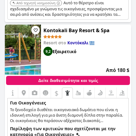
Αυτό το θέρετρο είναι
Από τεχνητή νοημοσύνη
σχεδιασμένο με γνώμονα τις οικογένειες, προσφέροντας μια
σειρά από ανέσεις και δραστηριότητες για να κρατήσει τα
παιδιά ευχαριστημένα. Περιλαμβάνει μεγάλες πισίνες και
αθλητικές δραστηριότητες.
Kontokali Bay Resort & Spa
Resort στο
Κοντόκαλι
Εξαιρετικό
9,2
Από 180 $
Δείτε διαθεσιμότητα και τιμές
$
Για Οικογένειες
Το ξενοδοχείο διαθέτει οικογενειακά δωμάτια που είναι η
ιδανική επιλογή για μια άνετη διαμονή δίπλα στην παραλία.
Οι οικογένειες θα περάσουν αξέχαστες διακοπές
απολαμβάνοντας το γαλάζιο της πισίνας και της θάλασσας, σε
Περίληψη των κριτικών που σχετίζονται με την
συνδυασμό με το πράσινο των κήπων του ξενοδοχείου. Το
κατηγορία «Για Οικογένειες»