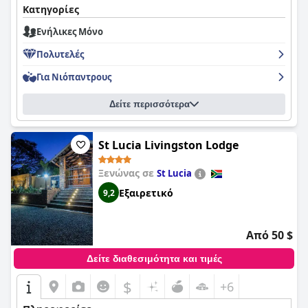
Κατηγορίες
Ενήλικες Μόνο
Πολυτελές
Για Νιόπαντρους
Δείτε περισσότερα
St Lucia Livingston Lodge
Ξενώνας σε
St Lucia
Εξαιρετικό
9,2
Από 50 $
Δείτε διαθεσιμότητα και τιμές
$
+6