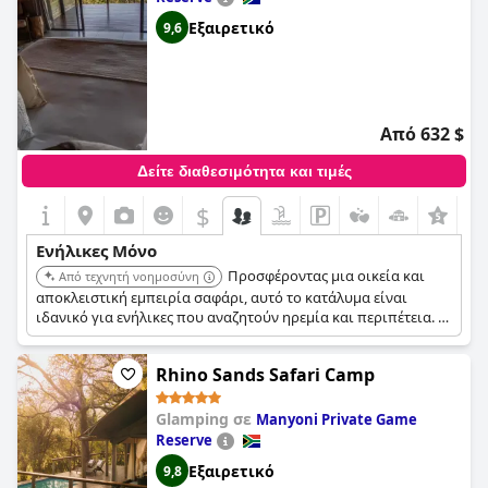
Εξαιρετικό
9,6
Από 632 $
Δείτε διαθεσιμότητα και τιμές
$
Ενήλικες Μόνο
Προσφέροντας μια οικεία και
Από τεχνητή νοημοσύνη
αποκλειστική εμπειρία σαφάρι, αυτό το κατάλυμα είναι
ιδανικό για ενήλικες που αναζητούν ηρεμία και περιπέτεια. Η
έμφαση δίνεται στην παροχή εξατομικευμένης εξυπηρέτησης
και ενός γαλήνιου περιβάλλοντος στην καρδιά της φύσης.
Rhino Sands Safari Camp
Glamping σε
Manyoni Private Game
Reserve
Εξαιρετικό
9,8