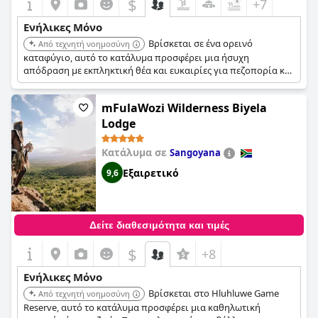
$
+7
Ενήλικες Μόνο
Βρίσκεται σε ένα ορεινό
Από τεχνητή νοημοσύνη
καταφύγιο, αυτό το κατάλυμα προσφέρει μια ήσυχη
απόδραση με εκπληκτική θέα και ευκαιρίες για πεζοπορία και
περιπάτους στη φύση. Το γαλήνιο περιβάλλον είναι
προσαρμοσμένο για ενήλικες που αναζητούν χαλάρωση και
mFulaWozi Wilderness Biyela
υπαίθριες δραστηριότητες.
Lodge
Κατάλυμα σε
Sangoyana
Εξαιρετικό
9,6
Δείτε διαθεσιμότητα και τιμές
$
+8
Ενήλικες Μόνο
Βρίσκεται στο Hluhluwe Game
Από τεχνητή νοημοσύνη
Reserve, αυτό το κατάλυμα προσφέρει μια καθηλωτική