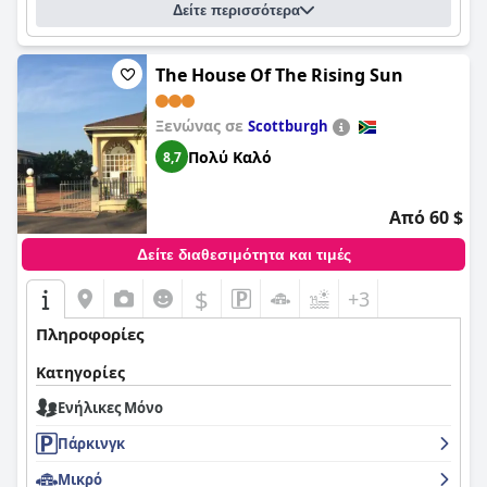
Δείτε περισσότερα
The House Of The Rising Sun
Ξενώνας σε
Scottburgh
Πολύ Καλό
8,7
Από 60 $
Δείτε διαθεσιμότητα και τιμές
$
+3
Πληροφορίες
Κατηγορίες
Ενήλικες Μόνο
Πάρκινγκ
Μικρό