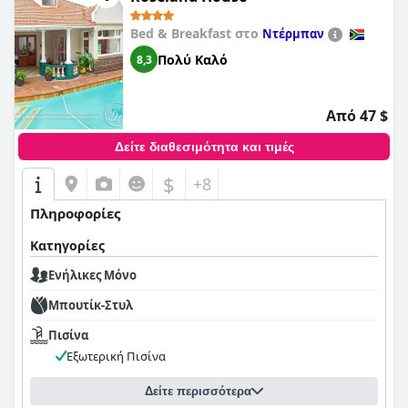
Bed & Breakfast στο
Ντέρμπαν
Πολύ Καλό
8,3
Από 47 $
Δείτε διαθεσιμότητα και τιμές
$
+8
Πληροφορίες
Κατηγορίες
Ενήλικες Μόνο
Μπουτίκ-Στυλ
Πισίνα
Εξωτερική Πισίνα
Δείτε περισσότερα