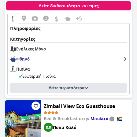
Δείτε διαθεσιμότητα και τιμές
$
+5
Πληροφορίες
Κατηγορίες
Ενήλικες Μόνο
Φθηνό
Πισίνα
Εξωτερική Πισίνα
Δείτε περισσότερα
Zimbali View Eco Guesthouse
Bed & Breakfast στην
Μπαλίτο
Πολύ Καλό
8,0