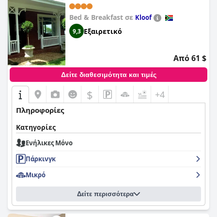
Bed & Breakfast σε
Kloof
Εξαιρετικό
9,3
Από 61 $
Δείτε διαθεσιμότητα και τιμές
$
+4
Πληροφορίες
Κατηγορίες
Ενήλικες Μόνο
Πάρκινγκ
Μικρό
Δείτε περισσότερα