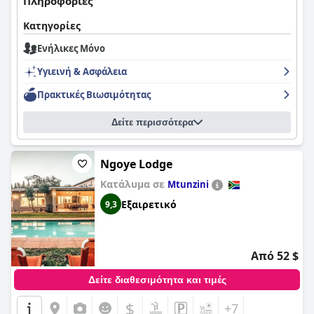
Πληροφορίες
Κατηγορίες
Ενήλικες Μόνο
Υγιεινή & Ασφάλεια
Πρακτικές Bιωσιμότητας
Δείτε περισσότερα
Ngoye Lodge
Κατάλυμα σε
Mtunzini
Εξαιρετικό
9,3
Από 52 $
Δείτε διαθεσιμότητα και τιμές
$
+7