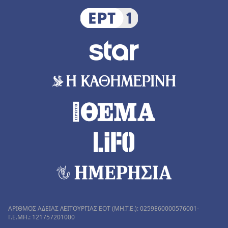
ΑΡΙΘΜΟΣ ΑΔΕΙΑΣ ΛΕΙΤΟΥΡΓΙΑΣ ΕΟΤ (MH.T.E.): 0259Ε60000576001-
Γ.Ε.ΜΗ.: 121757201000