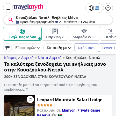
Κουαζούλου-Νατάλ, Ενήλικες Μόνο
Προσθήκη ημερομηνιών
2 Επισκέπτες
1 Δωμάτιο
Ενήλικες Μόνο
Πάρκινγκ
Δωρεάν WiFi
Πισίν
Ντέρμπαν
Lower T
Εύρος τιμών
Κατάταξη με
Κόσμος
>
Αφρική
>
Νότια Αφρική
>
Κουαζούλου-Νατάλ
Τα καλύτερα ξενοδοχεία για ενήλικες μόνο
στην Κουαζούλου-Νατάλ
200+ ΞΕΝΟΔΟΧΕΙΑ ΣΤΗΝ ΚΟΥΑΖΟΥΛΟΥ-ΝΑΤΑΛ
Η κατάταξη μπορεί να επηρεαστεί από τις προμήθειες που
λαμβάνουμε.
Leopard Mountain Safari Lodge
Κατάλυμα σε
Manyoni Private Game
Reserve