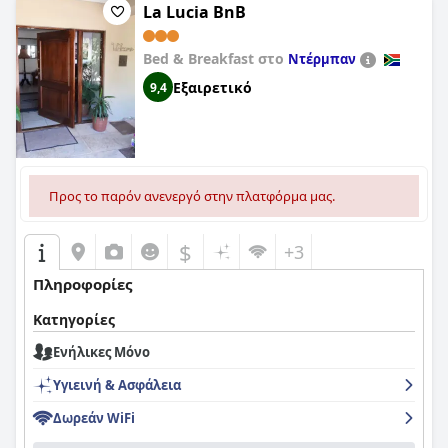
La Lucia BnB
Bed & Breakfast στο
Ντέρμπαν
Εξαιρετικό
9,4
Προς το παρόν ανενεργό στην πλατφόρμα μας.
$
+3
Πληροφορίες
Κατηγορίες
Ενήλικες Μόνο
Υγιεινή & Ασφάλεια
Δωρεάν WiFi