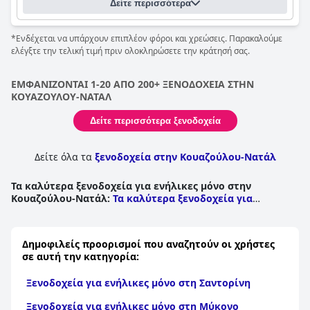
Δείτε περισσότερα
*Ενδέχεται να υπάρχουν επιπλέον φόροι και χρεώσεις. Παρακαλούμε
ελέγξτε την τελική τιμή πριν ολοκληρώσετε την κράτησή σας.
ΕΜΦΑΝΙΖΟΝΤΑΙ 1-20 ΑΠΟ 200+ ΞΕΝΟΔΟΧΕΙΑ ΣΤΗΝ
ΚΟΥΑΖΟΥΛΟΥ-ΝΑΤΑΛ
Δείτε περισσότερα ξενοδοχεία
Δείτε όλα τα
ξενοδοχεία στην Κουαζούλου-Νατάλ
Τα καλύτερα ξενοδοχεία για ενήλικες μόνο στην
Κουαζούλου-Νατάλ
:
Τα καλύτερα ξενοδοχεία για
ενήλικες μόνο στο Ντέρμπαν
|
Τα καλύτερα ξενοδοχεία
για ενήλικες μόνο σε Lower Tugela
|
Τα καλύτερα
ξενοδοχεία για ενήλικες μόνο σε Port Shepstone
|
Τα
Δημοφιλείς προορισμοί που αναζητούν οι χρήστες
καλύτερα ξενοδοχεία για ενήλικες μόνο σε Pinetown
|
σε αυτή την κατηγορία:
Τα καλύτερα ξενοδοχεία για ενήλικες μόνο σε Lower
Umfolozi
|
Τα καλύτερα ξενοδοχεία για ενήλικες μόνο
Ξενοδοχεία για ενήλικες μόνο στη Σαντορίνη
σε Inanda
|
Τα καλύτερα ξενοδοχεία για ενήλικες μόνο
σε New Hanover
|
Τα καλύτερα ξενοδοχεία για ενήλικες
Ξενοδοχεία για ενήλικες μόνο στη Μύκονο