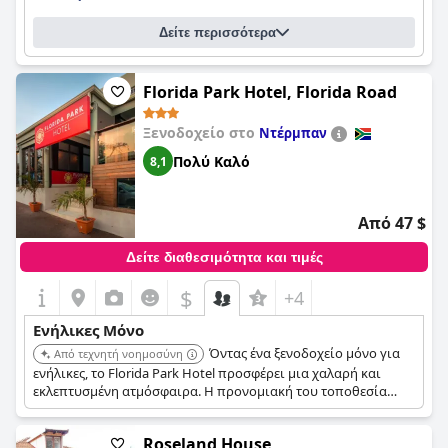
Δείτε περισσότερα
Florida Park Hotel, Florida Road
Ξενοδοχείο στο
Ντέρμπαν
Πολύ Καλό
8,1
Από 47 $
Δείτε διαθεσιμότητα και τιμές
$
+4
Ενήλικες Μόνο
Όντας ένα ξενοδοχείο μόνο για
Από τεχνητή νοημοσύνη
ενήλικες, το Florida Park Hotel προσφέρει μια χαλαρή και
εκλεπτυσμένη ατμόσφαιρα. Η προνομιακή του τοποθεσία
στην Florida Road παρέχει εύκολη πρόσβαση σε εστιατόρια
και ψυχαγωγία, διατηρώντας παράλληλα ένα ήσυχο
Roseland House
περιβάλλον.