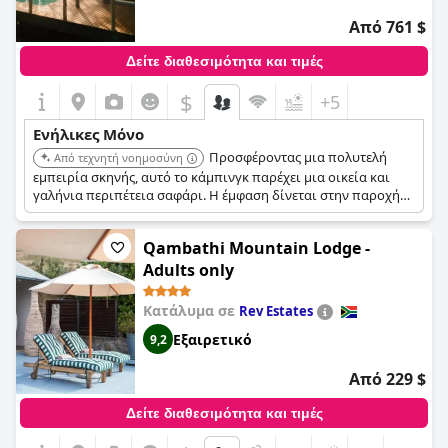
Από 761 $
Δείτε διαθεσιμότητα και τιμές
$
+5
Ενήλικες Μόνο
Προσφέροντας μια πολυτελή
Από τεχνητή νοημοσύνη
εμπειρία σκηνής, αυτό το κάμπινγκ παρέχει μια οικεία και
γαλήνια περιπέτεια σαφάρι. Η έμφαση δίνεται στην παροχή
μιας υψηλής ποιότητας εμπειρίας στην άγρια φύση, ιδανική
για ενήλικες που αναζητούν μια μοναδική απόδραση.
Qambathi Mountain Lodge -
Adults only
Κατάλυμα σε
Rev Estates
Εξαιρετικό
9,2
Από 229 $
Δείτε διαθεσιμότητα και τιμές