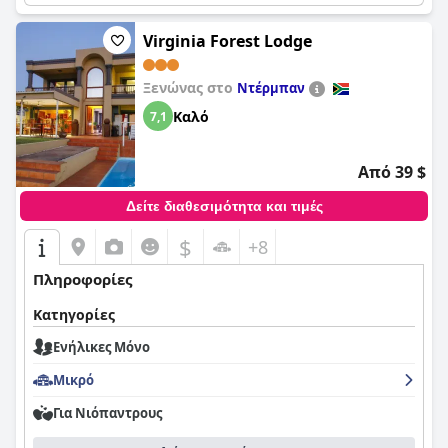
Virginia Forest Lodge
Ξενώνας στο
Ντέρμπαν
Καλό
7,1
Από 39 $
Δείτε διαθεσιμότητα και τιμές
$
+8
Πληροφορίες
Κατηγορίες
Ενήλικες Μόνο
Μικρό
Για Νιόπαντρους