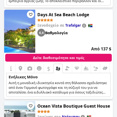
εμπειρία άγριας ζωής. Το αποκλειστικό περιβάλλον και οι
ξεναγήσεις δημιουργούν μια αξέχαστη και ήρεμη απόδραση
για ενήλικες ταξιδιώτες.
Days At Sea Beach Lodge
Ξενοδοχείο σε
Trafalgar
Βαθμολογία
6,4
Από 137 $
Δείτε διαθεσιμότητα και τιμές
$
Ενήλικες Μόνο
Αυτή η μοναδική ιδιοκτησία κοντά στη θάλασσα σχεδιάστηκε
από έναν Γερμανό φωτογράφο και τη σύζυγό του για να
αποτελέσει ένα ειδυλλιακό κατάλυμα για όσους ταξιδιώτες
αναζητούν ένα χαλαρωτικό και ήσυχο περιβάλλον για τις
διακοπές τους. Περιλαμβάνει τέσσερις πολυτελείς και
Ocean Vista Boutique Guest House
φωτεινές σουίτες και μια βίλα που μπορεί να φιλοξενήσει έως
και τέσσερα άτομα, όλες πλήρως εξοπλισμένες με όλες τις
απαραίτητες ανέσεις που μπορεί να χρειαστούν οι
Ξενώνας στο
Ντέρμπαν