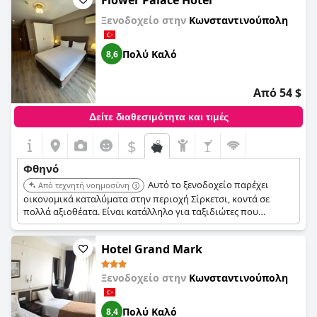
Flower Palace Hotel
Ξενοδοχείο στην
Κωνσταντινούπολη
Πολύ Καλό
8,6
Από 54 $
Δείτε διαθεσιμότητα και τιμές
$
Φθηνό
Αυτό το ξενοδοχείο παρέχει
Από τεχνητή νοημοσύνη
οικονομικά καταλύματα στην περιοχή Σίρκετσι, κοντά σε
πολλά αξιοθέατα. Είναι κατάλληλο για ταξιδιώτες που
αναζητούν οικονομική διαμονή σε κεντρική τοποθεσία.
Hotel Grand Mark
Ξενοδοχείο στην
Κωνσταντινούπολη
Πολύ Καλό
8,4