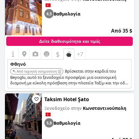
Βαθμολογία
6,5
Από 35 $
Δείτε διαθεσιμότητα και τιμές
$
+7
Φθηνό
Βρίσκεται στην καρδιά του
Από τεχνητή νοημοσύνη
Beyoglu, αυτό το ξενοδοχείο προσφέρει μια οικονομική
διαμονή με εύκολη πρόσβαση στην πλατεία Ταξίμ και την οδό
Ιστικλάλ. Είναι κατάλληλο για ταξιδιώτες που αναζητούν μια
κεντρική και οικονομική επιλογή.
Taksim Hotel Şato
Ξενοδοχείο στην
Κωνσταντινούπολη
Βαθμολογία
5,8