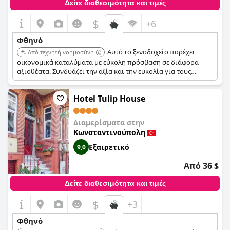
Δείτε διαθεσιμότητα και τιμές
$
+6
Φθηνό
Αυτό το ξενοδοχείο παρέχει
Από τεχνητή νοημοσύνη
οικονομικά καταλύματα με εύκολη πρόσβαση σε διάφορα
αξιοθέατα. Συνδυάζει την αξία και την ευκολία για τους
ταξιδιώτες με περιορισμένο προϋπολογισμό.
Hotel Tulip House
Διαμερίσματα στην
Κωνσταντινούπολη
Εξαιρετικό
9,0
Από 36 $
Δείτε διαθεσιμότητα και τιμές
$
+3
Φθηνό