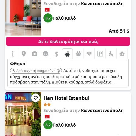
Ξενοδοχείο στην
Κωνσταντινούπολη
Πολύ Καλό
8,2
Από 51 $
Δείτε διαθεσιμότητα και τιμές
$
+4
Φθηνό
Αυτό το ξενοδοχείο παρέχει
Από τεχνητή νοημοσύνη
σύγχρονες ανέσεις σε εξαιρετική τιμή και προσφέρει εύκολη
πρόσβαση στην πόλη. Διαθέτει καθαρά, απλά δωμάτια
ιδανικά για την εξερεύνηση των αξιοθέατων της
Κωνσταντινούπολης μέσω των μέσων μαζικής μεταφοράς.
Han Hotel Istanbul
Ξενοδοχείο στην
Κωνσταντινούπολη
Πολύ Καλό
8,2