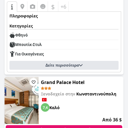
$
+6
Πληροφορίες
Κατηγορίες
Φθηνό
Μπουτίκ-Στυλ
Για Οικογένειες
Δείτε περισσότερα
Grand Palace Hotel
Ξενοδοχείο στην
Κωνσταντινούπολη
Καλό
7,4
Από 36 $