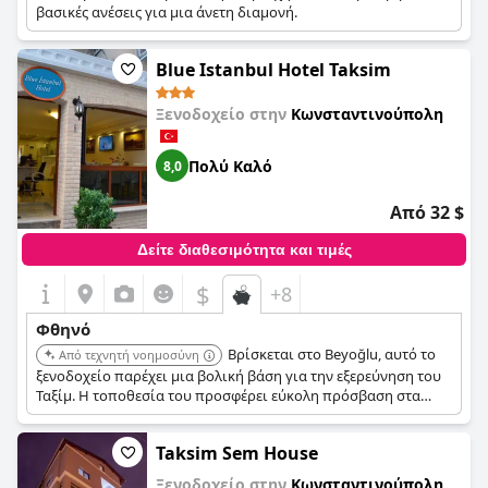
βασικές ανέσεις για μια άνετη διαμονή.
Blue Istanbul Hotel Taksim
Ξενοδοχείο στην
Κωνσταντινούπολη
Πολύ Καλό
8,0
Από 32 $
Δείτε διαθεσιμότητα και τιμές
$
+8
Φθηνό
Βρίσκεται στο Beyoğlu, αυτό το
Από τεχνητή νοημοσύνη
ξενοδοχείο παρέχει μια βολική βάση για την εξερεύνηση του
Ταξίμ. Η τοποθεσία του προσφέρει εύκολη πρόσβαση στα
μέσα μαζικής μεταφοράς και στα κοντινά αξιοθέατα,
καθιστώντας το μια πρακτική επιλογή για ταξιδιώτες με
Taksim Sem House
χαμηλό προϋπολογισμό.
Ξενοδοχείο στην
Κωνσταντινούπολη