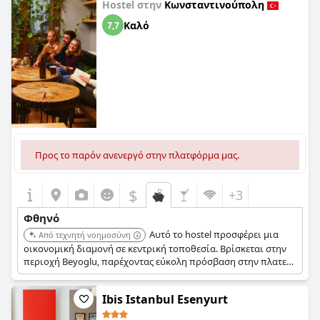
Hostel στην
Κωνσταντινούπολη
Καλό
7,7
Προς το παρόν ανενεργό στην πλατφόρμα μας.
$
+3
Φθηνό
Αυτό το hostel προσφέρει μια
Από τεχνητή νοημοσύνη
οικονομική διαμονή σε κεντρική τοποθεσία. Βρίσκεται στην
περιοχή Beyoglu, παρέχοντας εύκολη πρόσβαση στην πλατεία
Ταξίμ και την οδό Istiklal, καθιστώντας το ιδανικό για
ταξιδιώτες με περιορισμένο προϋπολογισμό που θέλουν να
Ibis Istanbul Esenyurt
εξερευνήσουν τα κύρια αξιοθέατα της πόλης.