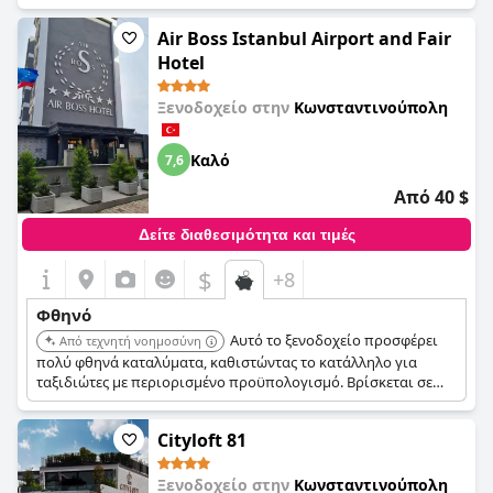
τοποθεσία.
Air Boss Istanbul Airport and Fair
Hotel
Ξενοδοχείο στην
Κωνσταντινούπολη
Καλό
7,6
Από 40 $
Δείτε διαθεσιμότητα και τιμές
$
+8
Φθηνό
Αυτό το ξενοδοχείο προσφέρει
Από τεχνητή νοημοσύνη
πολύ φθηνά καταλύματα, καθιστώντας το κατάλληλο για
ταξιδιώτες με περιορισμένο προϋπολογισμό. Βρίσκεται σε
βολική τοποθεσία κοντά στο αεροδρόμιο.
Cityloft 81
Ξενοδοχείο στην
Κωνσταντινούπολη