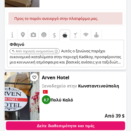
Προς το παρόν ανενεργό στην πλατφόρμα μας.
$
Φθηνό
Αυτός ο ξενώνας παρέχει
Από τεχνητή νοημοσύνη
οικονομικά καταλύματα στην περιοχή Kadikoy, προσφέροντας
μια κοινωνική ατμόσφαιρα και βασικές ανέσεις για ταξιδιώτες
με χαμηλό προϋπολογισμό. Είναι μια εξαιρετική επιλογή για
όσους θέλουν να εξοικονομήσουν χρήματα στα έξοδα
Arven Hotel
διαμονής.
Ξενοδοχείο στην
Κωνσταντινούπολη
Πολύ Καλό
8,7
Από 39 $
Δείτε διαθεσιμότητα και τιμές