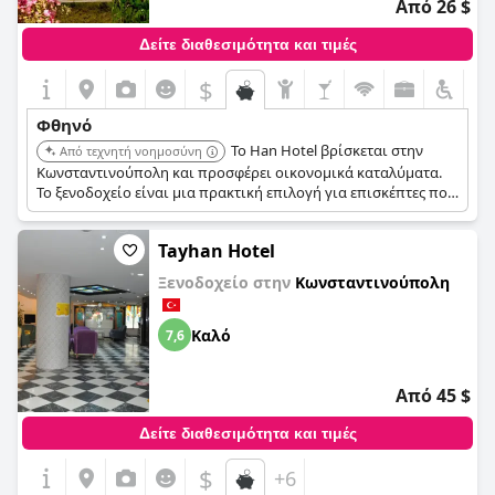
Από 26 $
Δείτε διαθεσιμότητα και τιμές
$
Φθηνό
Το Han Hotel βρίσκεται στην
Από τεχνητή νοημοσύνη
Κωνσταντινούπολη και προσφέρει οικονομικά καταλύματα.
Το ξενοδοχείο είναι μια πρακτική επιλογή για επισκέπτες που
θέλουν να εξερευνήσουν την Κωνσταντινούπολη χωρίς να
ξοδέψουν πολλά για τη διαμονή.
Tayhan Hotel
Ξενοδοχείο στην
Κωνσταντινούπολη
Καλό
7,6
Από 45 $
Δείτε διαθεσιμότητα και τιμές
$
+6