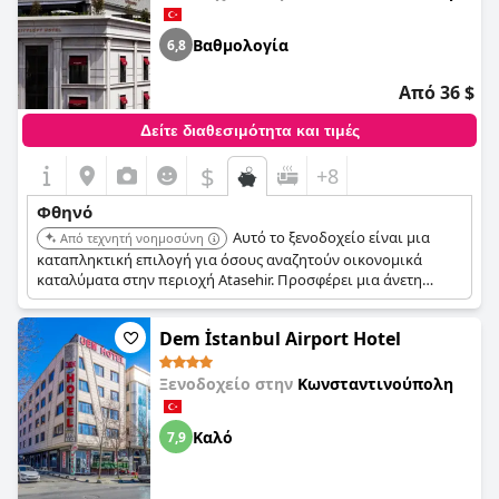
Βαθμολογία
6,8
Από 36 $
Δείτε διαθεσιμότητα και τιμές
$
+8
Φθηνό
Αυτό το ξενοδοχείο είναι μια
Από τεχνητή νοημοσύνη
καταπληκτική επιλογή για όσους αναζητούν οικονομικά
καταλύματα στην περιοχή Atasehir. Προσφέρει μια άνετη
διαμονή με καλές εγκαταστάσεις.
Dem İstanbul Airport Hotel
Ξενοδοχείο στην
Κωνσταντινούπολη
Καλό
7,9