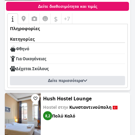
Δείτε διαθεσιμότητα και τιμές
$
+7
Πληροφορίες
Κατηγορίες
Φθηνό
Για Οικογένειες
Δέχεται Σκύλους
Δείτε περισσότερα
Hush Hostel Lounge
Hostel στην
Κωνσταντινούπολη
Πολύ Καλό
8,2