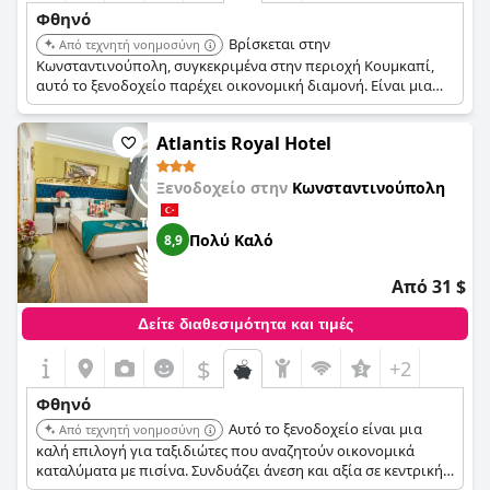
Φθηνό
Βρίσκεται στην
Από τεχνητή νοημοσύνη
Κωνσταντινούπολη, συγκεκριμένα στην περιοχή Κουμκαπί,
αυτό το ξενοδοχείο παρέχει οικονομική διαμονή. Είναι μια
προσιτή επιλογή για την εξερεύνηση της Κωνσταντινούπολης.
Atlantis Royal Hotel
Ξενοδοχείο στην
Κωνσταντινούπολη
Πολύ Καλό
8,9
Από 31 $
Δείτε διαθεσιμότητα και τιμές
$
+2
Φθηνό
Αυτό το ξενοδοχείο είναι μια
Από τεχνητή νοημοσύνη
καλή επιλογή για ταξιδιώτες που αναζητούν οικονομικά
καταλύματα με πισίνα. Συνδυάζει άνεση και αξία σε κεντρική