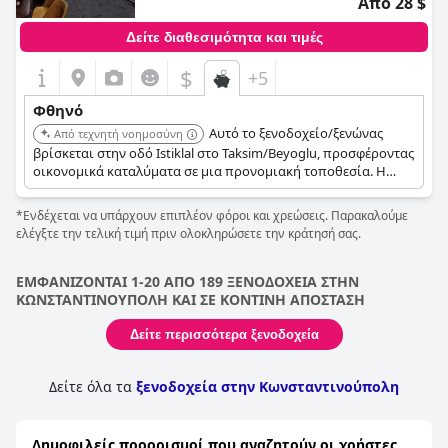
Από 28 $
Δείτε διαθεσιμότητα και τιμές
$
+5
Φθηνό
Αυτό το ξενοδοχείο/ξενώνας
Από τεχνητή νοημοσύνη
βρίσκεται στην οδό Istiklal στο Taksim/Beyoglu, προσφέροντας
οικονομικά καταλύματα σε μια προνομιακή τοποθεσία. Η
εγγύτητά του σε καταστήματα, εστιατόρια και δημόσιες
συγκοινωνίες το καθιστά μια πρακτική επιλογή για
*Ενδέχεται να υπάρχουν επιπλέον φόροι και χρεώσεις. Παρακαλούμε
ταξιδιώτες με περιορισμένο προϋπολογισμό.
ελέγξτε την τελική τιμή πριν ολοκληρώσετε την κράτησή σας.
ΕΜΦΑΝΙΖΟΝΤΑΙ 1-20 ΑΠΟ 189 ΞΕΝΟΔΟΧΕΙΑ ΣΤΗΝ
ΚΩΝΣΤΑΝΤΙΝΟΥΠΟΛΗ ΚΑΙ ΣΕ ΚΟΝΤΙΝΗ ΑΠΟΣΤΑΣΗ
Δείτε περισσότερα ξενοδοχεία
Δείτε όλα τα
ξενοδοχεία στην Κωνσταντινούπολη
Δημοφιλείς προορισμοί που αναζητούν οι χρήστες