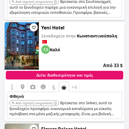
Βρίσκεται στο Σουλταναχμέτ,
Από τεχνητή νοημοσύνη
αυτό το ξενοδοχείο παρέχει μια οικονομική επιλογή για την
εξερεύνηση ιστορικών τοποθεσιών. Προσφέρει βασικές
ανέσεις για μια άνετη διαμονή.
Yeni Hotel
Ξενοδοχείο στην
Κωνσταντινούπολη
Καλό
7,5
Από 33 $
Δείτε διαθεσιμότητα και τιμές
$
+4
Φθηνό
Βρίσκεται στο Sirkeci, αυτό το
Από τεχνητή νοημοσύνη
ξενοδοχείο προσφέρει οικονομικά καταλύματα με εύκολη
πρόσβαση στα μέσα μαζικής μεταφοράς. Είναι μια βολική
επιλογή για ταξιδιώτες με περιορισμένο προϋπολογισμό που
θέλουν να εξερευνήσουν την πόλη.