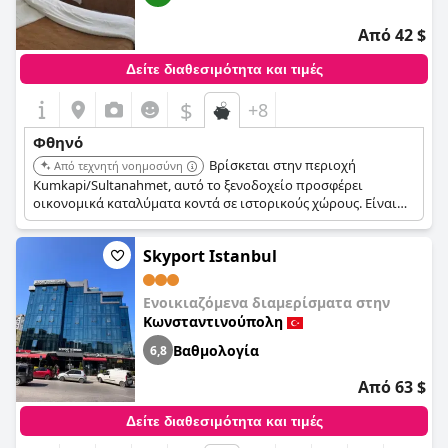
Από 42 $
Δείτε διαθεσιμότητα και τιμές
$
+8
Φθηνό
Βρίσκεται στην περιοχή
Από τεχνητή νοημοσύνη
Kumkapi/Sultanahmet, αυτό το ξενοδοχείο προσφέρει
οικονομικά καταλύματα κοντά σε ιστορικούς χώρους. Είναι
μια πρακτική επιλογή για ταξιδιώτες με χαμηλό
προϋπολογισμό που ενδιαφέρονται να εξερευνήσουν την
Skyport Istanbul
παλιά πόλη.
Ενοικιαζόμενα διαμερίσματα στην
Κωνσταντινούπολη
Βαθμολογία
6,8
Από 63 $
Δείτε διαθεσιμότητα και τιμές