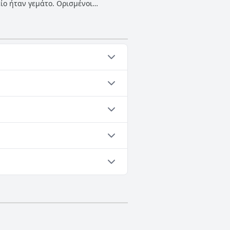
ίο ήταν γεμάτο. Ορισμένοι
υ χώρου στάθμευσης στην περιοχή,
ενοδοχείου και η διαθεσιμότητα
λλούς επισκέπτες.