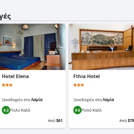
γές
Hotel Elena
Fthia Hotel
Ξενοδοχείο
στη
Λαμία
Ξενοδοχείο
στη
Λαμία
Πολύ Καλό
Πολύ Καλό
8.2
8.6
Από
$61
Από
$79