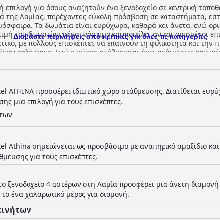
ική επιλογή για όσους αναζητούν ένα ξενοδοχείο σε κεντρική τοπο
ιά της Λαμίας, παρέχοντας εύκολη πρόσβαση σε καταστήματα, εστι
όσφαιρα. Τα δωμάτια είναι ευρύχωρα, καθαρά και άνετα, ενώ ορι
μή του δωματίου, είναι νόστιμο και ποικίλο, αν και ορισμένοι επ
Διαβάστε περιλήψεις από κριτικές για όλες τις κατηγορίες
ετικό, με πολλούς επισκέπτες να επαινούν τη φιλικότητα και την π
έναν καλό ύπνο. Ενώ ο χώρος στάθμευσης έχει ανάμεικτες κριτικές
ται από πολλούς επισκέπτες. Συνολικά, το Hotel ΑΤΗΙΝΑ προσφέρ
tel ΑΤΗΙΝΑ προσφέρει ιδιωτικό χώρο στάθμευσης. Διατίθεται ευρ
ης μια επιλογή για τους επισκέπτες.
ήτων
tel Athina σημειώνεται ως προσβάσιμο με αναπηρικό αμαξίδιο και
μευσης για τους επισκέπτες.
το ξενοδοχείο 4 αστέρων στη Λαμία προσφέρει μια άνετη διαμονή
 το ένα χαλαρωτικό μέρος για διαμονή.
κινήτων