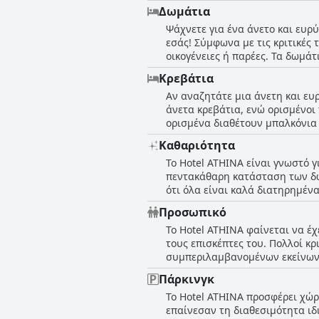
διαθέτοντας επαρκείς και ικανο
Δωμάτια
πιο ποικίλες επιλογές. Το πρω
Ψάχνετε για ένα άνετο και ευρύ
πολλές επιλογές για να διαλέξε
εσάς! Σύμφωνα με τις κριτικές
γενική συναίνεση είναι ότι είν
οικογένειες ή παρέες. Τα δωμάτ
περιγράφουν ακόμη και ως σούπ
Κρεβάτια
εξαρτήματα. Συνολικά, οι επισκ
Αν αναζητάτε μια άνετη και ευ
χρονολογημένη διακόσμηση και 
άνετα κρεβάτια, ενώ ορισμένοι
σας, φροντίστε να ελέγξετε αυτ
ορισμένα διαθέτουν μπαλκόνια 
πλειοψηφία συμφωνεί ότι τα κρε
Καθαριότητα
λίστας επιθυμιών, τα κρεβάτια
Το Hotel ΑΤΗΙΝΑ είναι γνωστό γ
πεντακάθαρη κατάσταση των δω
ότι όλα είναι καλά διατηρημέν
δωμάτιά τους θα είναι καθαρά 
Προσωπικό
τοποθεσία είναι εξαιρετική. Gä
Το Hotel ΑΤΗΙΝΑ φαίνεται να έχ
beim Putzen der Zimmer und öf
τους επισκέπτες του. Πολλοί κρ
Des Weiteren ist das Frühstück 
συμπεριλαμβανομένων εκείνων π
κουζίνας είναι γλυκό και εξυπη
Πάρκινγκ
ξενοδοχείου περιγράφεται συχνά
Το Hotel ΑΤΗΙΝΑ προσφέρει χώρ
θετικές για το προσωπικό του ξ
επαίνεσαν τη διαθεσιμότητα ιδ
βάρδια. Συνολικά, το Hotel ΑΤΗ