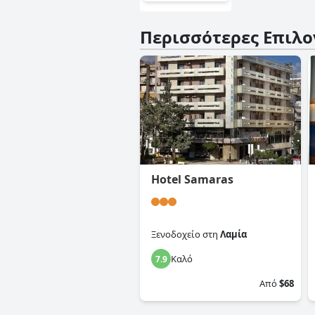
Περισσότερες Επιλο
Hotel Samaras
Ξενοδοχείο
στη
Λαμία
Καλό
7.9
Από
$68