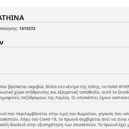
 ΑΤΗΙΝΑ
οποίησης
:
1313272
ν
που βρίσκεται ακριβώς δίπλα στο κέντρο της πόλης, το Hotel ΑΤΗ
διωτικό χώρο στάθμευσης και εξαιρετική τοποθεσία, αυτό το ξενοδο
ημοφιλείς πεζόδρομους της Λαμίας. Οι επισκέπτες έχουν εκστασιασ
σε καταστήματα, εστιατόρια και το κάστρο. Παρά το γεγονός ότι β
υχη και ειρηνική. Τα δωμάτια είναι ευρύχωρα και άνετα, ενώ ορι
ινό που περιλαμβάνεται στην τιμή του δωματίου, γεγονός που απ
 είναι τέλεια συντηρημένο, μπορείτε πραγματικά να χαλαρώσετε κα
πισκεπτών. Λόγω του Covid-19, το πρωινό σερβίρεται αντί να είν
καλή δουλειά στην εξυπηρέτηση των επισκεπτών. Το πρωινό έχει με