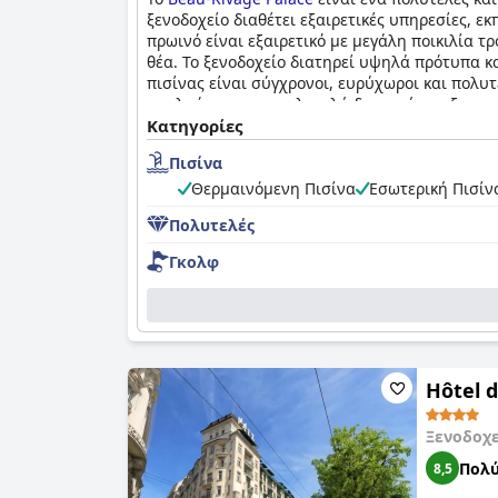
ξενοδοχείο διαθέτει εξαιρετικές υπηρεσίες, εκ
πρωινό είναι εξαιρετικό με μεγάλη ποικιλία 
θέα. Το ξενοδοχείο διατηρεί υψηλά πρότυπα κα
πισίνας είναι σύγχρονοι, ευρύχωροι και πολυτ
απολαύσουν μια πολυτελή διαμονή με εξαιρετι
θεωρείται ένα από τα καλύτερα ξενοδοχεία στο
Κατηγορίες
επισκεφθείτε για μια ρομαντική απόδραση.
Πισίνα
Θερμαινόμενη Πισίνα
Εσωτερική Πισίν
Πολυτελές
Γκολφ
Hôtel d
Ξενοδοχ
Πολύ
8,5