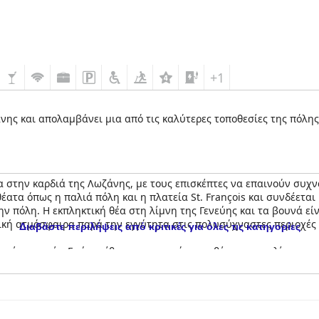
+1
νης και απολαμβάνει μια από τις καλύτερες τοποθεσίες της πόλης,
 στην καρδιά της Λωζάνης, με τους επισκέπτες να επαινούν συχν
έατα όπως η παλιά πόλη και η πλατεία St. François και συνδέεται
ην πόλη. Η εκπληκτική θέα στη λίμνη της Γενεύης και τα βουνά εί
ική ατμόσφαιρα παρά την εγγύτητα στις πολυσύχναστες περιοχές 
Διαβάστε περιλήψεις από κριτικές για όλες τις κατηγορίες
ικτές κριτικές. Ενώ η αίθουσα πρωινού και η θέα της στη λίμνη εκ
Παρ' όλα αυτά, πολλοί επισκέπτες εξακολουθούν να βρίσκουν το
δείπνο τα πάει καλύτερα στις κριτικές με υψηλούς επαίνους για 
ωσης στην ποικιλία του μενού και τη συνέπεια.