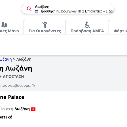
Λωζάνη
Προσθήκη ημερομηνιών
2 Επισκέπτες
1 Δωμάτιο
ικες Μόνο
Για Οικογένειες
Πρόσβαση ΑΜΕΑ
Φόρτι
ωζάνη
>
Λωζάνη
τη Λωζάνη
ΝΗ ΑΠΟΣΤΑΣΗ
ς που λαμβάνουμε.
ne Palace
είο στη
Λωζάνη
ρετικό