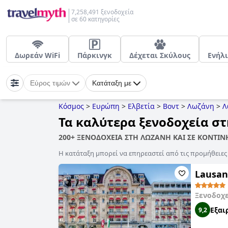
7,258,491 ξενοδοχεία
σε 60 κατηγορίες
Δωρεάν WiFi
Πάρκινγκ
Δέχεται Σκύλους
Ενήλ
Εύρος τιμών
Κατάταξη με
Κόσμος
>
Ευρώπη
>
Ελβετία
>
Βοντ
>
Λωζάνη
>
Λ
Τα καλύτερα ξενοδοχεία σ
200+ ΞΕΝΟΔΟΧΕΙΑ ΣΤΗ ΛΩΖΑΝΗ ΚΑΙ ΣΕ ΚΟΝΤΙ
Η κατάταξη μπορεί να επηρεαστεί από τις προμήθειε
Lausan
Ξενοδοχ
Εξαι
9,2