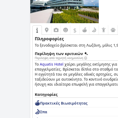
άνετα στρώματα, αν και υπάρχουν περιστασια
Οι επαγγελματίες ταξιδιώτες βρίσκουν την το
καλύπτουν αποτελεσματικά τις εργασιακές αν
βολικές επιλογές τόσο για τα συμβατικά όσο κ
$
Συνοψίζοντας, το
Starling Hotel Lausanne
υπερ
Πληροφορίες
για ταξιδιώτες αναψυχής με ορισμένους τομεί
Το ξενοδοχείο βρίσκεται στη Λωζάνη, μόλις 1,9
Περίληψη των κριτικών
Περίληψη από τεχνητή νοημοσύνη
Το
Aquatis Hotel
χαίρει μεγάλης εκτίμησης για
επαγγελματίες. Βρίσκεται δίπλα στο σταθμό τ
Η εγγύτητά του σε μεγάλες οδικές αρτηρίες, 
ταξιδεύουν με αυτοκίνητο. Το κοντινό ενυδρεί
ήσυχη και ιδιαίτερα επωφελή για επαγγελματι
Το πρωινό στο
Κατηγορίες
Aquatis Hotel
εκτιμάται ιδιαίτε
σημείωσαν προβλήματα με τη θερμοκρασία των 
Πρακτικές Bιωσιμότητας
τείνει να είναι θετική, υποστηριζόμενη από τ
κριτικές. Η ποιότητα και η παρουσίαση του φα
Σπα
προβλήματα.