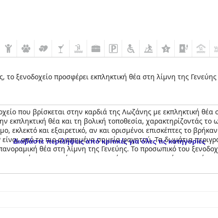
, το ξενοδοχείο προσφέρει εκπληκτική θέα στη λίμνη της Γενεύης 
οχείο που βρίσκεται στην καρδιά της Λωζάνης με εκπληκτική θέα 
ην εκπληκτική θέα και τη βολική τοποθεσία, χαρακτηρίζοντάς το 
ο, εκλεκτό και εξαιρετικό, αν και ορισμένοι επισκέπτες το βρήκαν
 LP είναι από τα πιο αγαπημένα σημεία φαγητού. Τα δωμάτια περι
Διαβάστε περιλήψεις από κριτικές για όλες τις κατηγορίες
ανοραμική θέα στη λίμνη της Γενεύης. Το προσωπικό του ξενοδοχε
εγκαταστάσεις σπα είναι φανταστικές, με τους επισκέπτες να έχο
ημείο αναφοράς για πολλούς επισκέπτες με θερμοκρασία 30 βαθμών
 άνεσής τους. Συνολικά, το
Lausanne Palace
είναι ένα φανταστικά