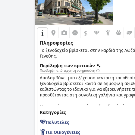
$
Πληροφορίες
Το ξενοδοχείο βρίσκεται στην καρδιά της Λωζά
Γενεύης.
Περίληψη των κριτικών
Περίληψη από τεχνητή νοημοσύνη
Απολαμβάνει μια εξέχουσα κεντρική τοποθεσία
ξενοδοχείο βρίσκεται κοντά σε δημοφιλή αξιοθ
καθιστώντας το ιδανικό για να εξερευνήσετε τ
προσθέτοντας στη συνολική γαλήνια και γραφ
Η εμπειρία του πρωινού στο ξενοδοχείο έχει μ
προσφορών έχουν προκαλέσει κάποια κριτική. 
Κατηγορίες
περιβάλλον και το εξυπηρετικό προσωπικό. Το 
Πολυτελές
εξυπηρέτηση, αν και υπάρχει περιθώριο βελτί
Για Οικογένειες
Τα δωμάτια στο επαινούνται σταθερά για την ευρυχωρία, την άνεση και την καθαριότητά τους. Οι επισκέπτες εκτιμούν τα μεγάλα, καλά συντηρημένα δωμάτια