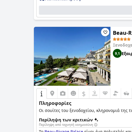
Beau-R
Ξενοδοχ
Εξαι
9,1
$
Πληροφορίες
Οι σουίτες του ξενοδοχείου, κληρονομιά της τ
Περίληψη των κριτικών
Περίληψη από τεχνητή νοημοσύνη
Το
Beau-Rivage Palace
είναι ένα πολυτελές κα