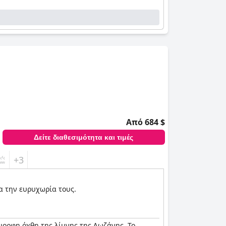
Από 684 $
Δείτε διαθεσιμότητα και τιμές
+3
ια την ευρυχωρία τους.
όμορφη όχθη της λίμνης της Λωζάνης. Το