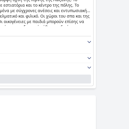
ε εστιατόρια και το κέντρο της πόλης. Το
ημένα με σύγχρονες ανέσεις και εντυπωσιακή
ελματικό και φιλικό. Οι χώροι του σπα και της
Οι οικογένειες με παιδιά μπορούν επίσης να
αστέρων που ξεπερνά κάθε προσδοκία και
ίδειξη και είναι ένα στολίδι που πρέπει να