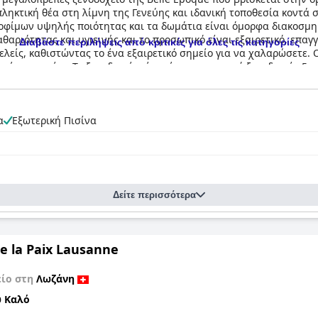
πληκτική θέα στη λίμνη της Γενεύης και ιδανική τοποθεσία κοντά σ
τροφίμων υψηλής ποιότητας και τα δωμάτια είναι όμορφα διακοσμ
θαριότητας και υγιεινής και το προσωπικό είναι εξαιρετικό, επαγγ
Διαβάστε περιλήψεις από κριτικές για όλες τις κατηγορίες
ελείς, καθιστώντας το ένα εξαιρετικό σημείο για να χαλαρώσετε. 
κές εμπειρίες. Το ξενοδοχείο είναι ένα πραγματικό ξενοδοχείο 5 
ν κόσμο. Προσφέρει μια πραγματική αίσθηση πολυτέλειας χωρίς επ
α
Εξωτερική Πισίνα
Δείτε περισσότερα
e la Paix Lausanne
είο στη
Λωζάνη
 Καλό