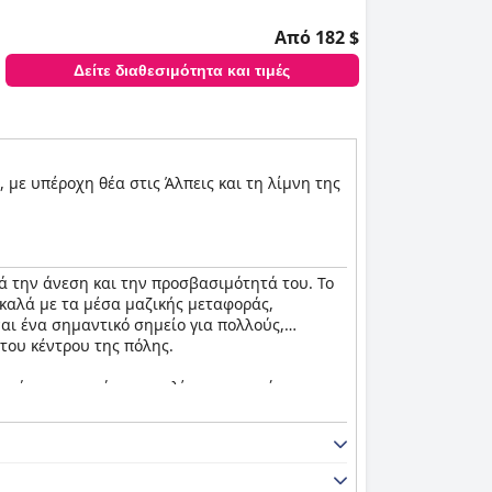
Από 182 $
Δείτε διαθεσιμότητα και τιμές
 με υπέροχη θέα στις Άλπεις και τη λίμνη της
ά την άνεση και την προσβασιμότητά του. Το
 καλά με τα μέσα μαζικής μεταφοράς,
ναι ένα σημαντικό σημείο για πολλούς,
του κέντρου της πόλης.
τιμώνται συχνά, η ποικιλία και η ποιότητα των
 πρωινό επαρκές, απολαμβάνοντας το ευχάριστο
την ποιότητα του φαγητού και την ευχάριστη