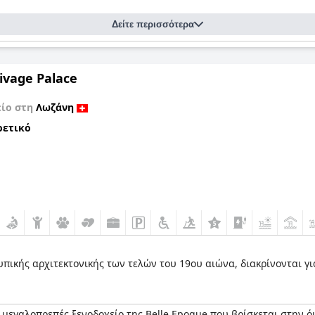
Δείτε περισσότερα
ivage Palace
είο στη
Λωζάνη
ρετικό
υπικής αρχιτεκτονικής των τελών του 19ου αιώνα, διακρίνονται γ
ι μεγαλοπρεπές ξενοδοχείο της Belle Epoque που βρίσκεται στην 