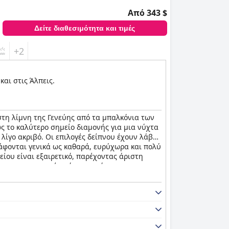
Από 343 $
Δείτε διαθεσιμότητα και τιμές
+2
και στις Άλπεις.
στη λίμνη της Γενεύης από τα μπαλκόνια των
ως το καλύτερο σημείο διαμονής για μια νύχτα
 λίγο ακριβό. Οι επιλογές δείπνου έχουν λάβει
γράφονται γενικά ως καθαρά, ευρύχωρα και πολύ
ίου είναι εξαιρετικό, παρέχοντας άριστη
υν εντυπωσιαστεί από την ποιότητα του σπα
 Κελσίου. Τα κρεβάτια είναι άνετα με τους
 πολυτελές ξενοδοχείο που συνιστάται