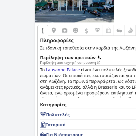
$
Πληροφορίες
Σε ιδανική τοποθεσία στην καρδιά της Λωζάνης
Περίληψη των κριτικών
Περίληψη από τεχνητή νοημοσύνη
Το
Lausanne Palace
είναι ένα πολυτελές ξενοδ
δωματίων. Οι επισκέπτες εκστασιάζονται για τ
στη Λωζάνη. Το πρωινό περιγράφεται ως νόστιμ
ανάμεικτες κριτικές, αλλά η Brasserie και το
άνετα, ενώ ορισμένα προσφέρουν εκπληκτική π
εξυπηρέτηση που ξεπερνά τις προσδοκίες. Οι 
και του προσωπικού του. Η πισίνα αποτελεί σ
Κατηγορίες
επισκέπτες να σημειώνουν σταθερά το επίπεδο
Πολυτελές
ανεπιφύλακτα.
Ιστορικό
Για Νιόπαντρους