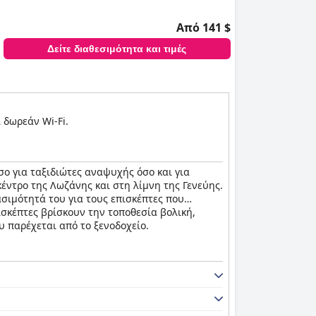
Από 141 $
ρόσβαση στο EPFL και άνετα δωμάτια που
Δείτε διαθεσιμότητα και τιμές
λεονέκτημα, προσφέροντας ασφαλείς και
ριβάλλοντος τόσο για επαγγελματίες όσο και
ι δωρεάν Wi-Fi.
σο για ταξιδιώτες αναψυχής όσο και για
έντρο της Λωζάνης και στη λίμνη της Γενεύης.
σιμότητά του για τους επισκέπτες που
πισκέπτες βρίσκουν την τοποθεσία βολική,
υ παρέχεται από το ξενοδοχείο.
 του. Παρόλο που ορισμένοι επισκέπτες
ες διατροφικές ανάγκες, η συνολική εμπειρία
ειρία του δείπνου, ωστόσο, λαμβάνει μικτές
 του μενού και οι υψηλές τιμές είναι κοινά