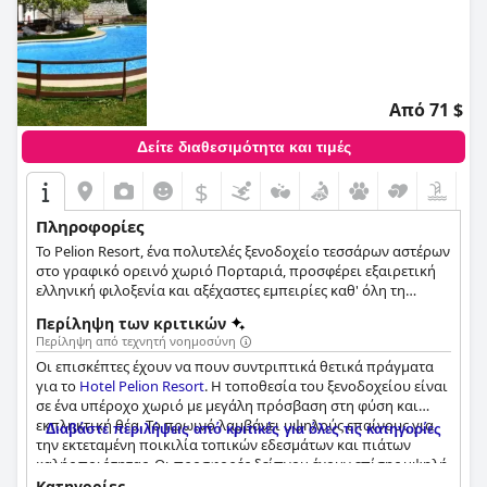
Από 71 $
Δείτε διαθεσιμότητα και τιμές
$
Πληροφορίες
Το Pelion Resort, ένα πολυτελές ξενοδοχείο τεσσάρων αστέρων
στο γραφικό ορεινό χωριό Πορταριά, προσφέρει εξαιρετική
ελληνική φιλοξενία και αξέχαστες εμπειρίες καθ' όλη τη
διάρκεια του έτους. Διαθέτοντας εκπληκτική θέα, ένα κομψό
Περίληψη των κριτικών
εστιατόριο στις εγκαταστάσεις, ένα αναζωογονητικό σπα με
Περίληψη από τεχνητή νοημοσύνη
διάφορες θεραπείες και κομψά δωμάτια με θέα στον κήπο, την
Οι επισκέπτες έχουν να πουν συντριπτικά θετικά πράγματα
πισίνα, την πλαγιά του βουνού και την πόλη του Βόλου, οι
για το
Hotel Pelion Resort
. Η τοποθεσία του ξενοδοχείου είναι
επισκέπτες μπορούν να απολαύσουν επιπλέον ανέσεις όπως
σε ένα υπέροχο χωριό με μεγάλη πρόσβαση στη φύση και
εξωτερική πισίνα, παιδική χαρά και ιδιωτικό χώρο
εκπληκτική θέα. Το πρωινό λαμβάνει υψηλούς επαίνους για
στάθμευσης για μια άνετη και αξέχαστη διαμονή.
Διαβάστε περιλήψεις από κριτικές για όλες τις κατηγορίες
την εκτεταμένη ποικιλία τοπικών εδεσμάτων και πιάτων
καλής ποιότητας. Οι προσφορές δείπνου έχουν επίσης υψηλή
βαθμολογία με εξαιρετική ποιότητα και νόστιμο φαγητό σε
Κατηγορίες