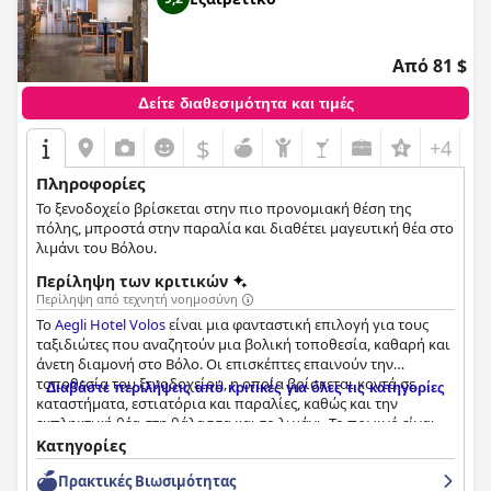
Από 81 $
Δείτε διαθεσιμότητα και τιμές
$
+4
Πληροφορίες
Το ξενοδοχείο βρίσκεται στην πιο προνομιακή θέση της
πόλης, μπροστά στην παραλία και διαθέτει μαγευτική θέα στο
λιμάνι του Βόλου.
Περίληψη των κριτικών
Περίληψη από τεχνητή νοημοσύνη
Το
Aegli Hotel Volos
είναι μια φανταστική επιλογή για τους
ταξιδιώτες που αναζητούν μια βολική τοποθεσία, καθαρή και
άνετη διαμονή στο Βόλο. Οι επισκέπτες επαινούν την
τοποθεσία του ξενοδοχείου, η οποία βρίσκεται κοντά σε
Διαβάστε περιλήψεις από κριτικές για όλες τις κατηγορίες
καταστήματα, εστιατόρια και παραλίες, καθώς και την
εκπληκτική θέα στη θάλασσα και το λιμάνι. Το πρωινό είναι
εξαιρετικό με μεγάλη ποικιλία επιλογών, φρέσκα προϊόντα
Κατηγορίες
και προσεγμένο προσωπικό. Τα μοντέρνα, καθαρά και καλά
Πρακτικές Bιωσιμότητας
εξοπλισμένα δωμάτια με τα άνετα κρεβάτια και τα υπέροχα