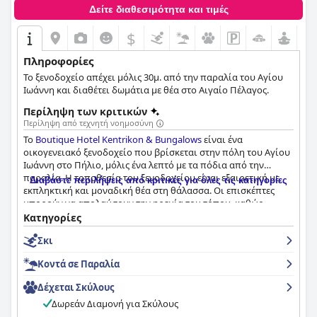
Δείτε διαθεσιμότητα και τιμές
$
Πληροφορίες
Το ξενοδοχείο απέχει μόλις 30μ. από την παραλία του Αγίου
Ιωάννη και διαθέτει δωμάτια με θέα στο Αιγαίο Πέλαγος.
Περίληψη των κριτικών
Περίληψη από τεχνητή νοημοσύνη
Το
Boutique Hotel Kentrikon & Bungalows
είναι ένα
οικογενειακό ξενοδοχείο που βρίσκεται στην πόλη του Αγίου
Ιωάννη στο Πήλιο, μόλις ένα λεπτό με τα πόδια από την
παραλία. Η τοποθεσία του ξενοδοχείου είναι εξαιρετική με
Διαβάστε περιλήψεις από κριτικές για όλες τις κατηγορίες
εκπληκτική και μοναδική θέα στη θάλασσα. Οι επισκέπτες
μπορούν να απολαύσουν την ηρεμία του τόπου, καθώς
βρίσκεται σε μια ήσυχη γειτονιά, αλλά κοντά σε πολλά μπαρ,
Κατηγορίες
εστιατόρια και έναν εξαιρετικό φούρνο. Το ξενοδοχείο
Σκι
παρέχει χώρο στάθμευσης, καθιστώντας το βολικό για όσους
έχουν αυτοκίνητο. Το πρωινό γεύμα που παρέχεται από το
Κοντά σε Παραλία
ξενοδοχείο είναι εξαιρετικό με φρέσκα, τοπικά υλικά και μια
ποικιλία γευστικών και ποικίλων προσφορών. Το ξενοδοχείο
Δέχεται Σκύλους
διαθέτει όμορφα διακοσμημένα και ευρύχωρα δωμάτια με
Δωρεάν Διαμονή για Σκύλους
άνετα κρεβάτια, προσφέροντας μια ήσυχη και ζεστή