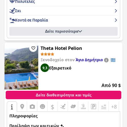
Πολυτελές
Σκι
Κοντά σε Παραλία
Δείτε περισσότερα
Theta Hotel Pelion
Ξενοδοχείο στον
Άγιο Δημήτριο
Εξαιρετικό
9,3
Από 90 $
Δείτε διαθεσιμότητα και τιμές
$
+8
Πληροφορίες
Περίληψη των κριτικών