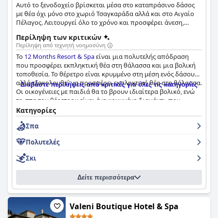
Αυτό το ξενοδοχείο βρίσκεται μέσα στο καταπράσινο δάσος
με θέα όχι μόνο στο χωριό Τσαγκαράδα αλλά και στο Αιγαίο
Πέλαγος. Λειτουργεί όλο το χρόνο και προσφέρει άνεση,
χαλάρωση και πολυτέλεια με τα 20 διαμερίσματα, το
Περίληψη των κριτικών
εστιατόριο, την εξωτερική πισίνα & pool bar, το σπα, το
Περίληψη από τεχνητή νοημοσύνη
γυμναστήριο και πολλές άλλες εγκαταστάσεις.
Το
12 Months Resort & Spa
είναι μια πολυτελής απόδραση
που προσφέρει εκπληκτική θέα στη θάλασσα και μια βολική
τοποθεσία. Το θέρετρο είναι κρυμμένο στη μέση ενός δάσους,
αλλά εξακολουθεί να προσφέρει εκπληκτική θέα στη θάλασσα.
Διαβάστε περιλήψεις από κριτικές για όλες τις κατηγορίες
Οι οικογένειες με παιδιά θα το βρουν ιδιαίτερα βολικό, ενώ
το σπα του θέρετρου είναι ένα κρυμμένο διαμάντι, που
βρίσκεται στην κορυφή ενός βουνού. Το πρωινό λαμβάνει
Κατηγορίες
ανάμεικτες κριτικές από τους επισκέπτες, αλλά τα δωμάτια
Σπα
είναι μοντέρνα, καθαρά και ευρύχωρα, προσφέροντας μια
πολυτελή αίσθηση. Το προσωπικό είναι φιλικό και
Πολυτελές
εξυπηρετικό, με εξαιρετικές υπηρεσίες που εξασφαλίζουν ότι
οι επισκέπτες είναι καλά φροντισμένοι. Συνολικά, το
12
Σκι
Months Resort & Spa
είναι μια εξαιρετική διαμονή με μερικές
μικρές περιοχές για βελτίωση.
Δείτε περισσότερα
Valeni Boutique Hotel & Spa