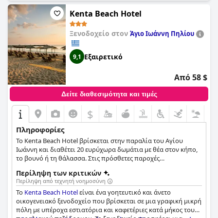
λαμβάνει υψηλούς επαίνους από τους επισκέπτες, ενώ πολλοί
το περιγράφουν ως φιλικό, ευγενικό και εξυπηρετικό. Η
Kenta Beach Hotel
βαθμολογία τεσσάρων αστέρων του ξενοδοχείου έχει λάβει
ανάμεικτα σχόλια, αλλά οι εγκαταστάσεις εξακολουθούν να
Ξενοδοχείο στον
Άγιο Ιωάννη Πηλίου
βρίσκονται σε καλή κατάσταση λειτουργίας. Συνολικά, το
Portaria Hotel
υπόσχεται μια άνετη και αναζωογονητική
Εξαιρετικό
διαμονή με φανταστικές ανέσεις.
9,1
Από 58 $
Δείτε διαθεσιμότητα και τιμές
$
Πληροφορίες
Το Kenta Beach Hotel βρίσκεται στην παραλία του Αγίου
Ιωάννη και διαθέτει 20 ευρύχωρα δωμάτια με θέα στον κήπο,
το βουνό ή τη θάλασσα. Στις πρόσθετες παροχές
περιλαμβάνονται εξωτερική πισίνα με pool bar, εστιατόριο
Περίληψη των κριτικών
και χώρος στάθμευσης στη γύρω περιοχή.
Περίληψη από τεχνητή νοημοσύνη
Το
Kenta Beach Hotel
είναι ένα γοητευτικό και άνετο
οικογενειακό ξενοδοχείο που βρίσκεται σε μια γραφική μικρή
πόλη με υπέροχα εστιατόρια και καφετέριες κατά μήκος του