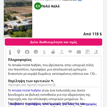
Πολύ Καλό
8,9
Από 118 $
Δείτε διαθεσιμότητα και τιμές
$
Πληροφορίες
Το Amalia Hotel Nafplio, που βρίσκεται στην ιστορική πόλη
του Ναυπλίου, προσφέρει μια απολαυστική εμπειρία
διακοπών με κομψά δωμάτια, εκτεταμένους κήπους και 170
άνετα και κομψά διακοσμημένα δωμάτια και σουίτες. Οι
Περίληψη των κριτικών
επισκέπτες μπορούν να απολαύσουν μια σειρά από
Περίληψη από τεχνητή νοημοσύνη
εγκαταστάσεις, όπως μεγάλη πισίνα, γυμναστήριο, γήπεδο
Το
Amalia Hotel Nafplio
είναι ένα πολυτελές και άνετο
τένις, εστιατόριο, lounge bar και μαρμάρινο λόμπι. Με
ξενοδοχείο σε βολική τοποθεσία για την εξερεύνηση της
τέσσερις τύπους δωματίων που προσφέρουν θέα στον κήπο
περιοχής και την επίσκεψη ιστορικών μνημείων. Το
και βασικές ανέσεις, το ξενοδοχείο προσφέρει επίσης εκλεκτή
ξενοδοχείο προσφέρει εύκολο χώρο στάθμευσης και
ελληνική και μεσογειακή κουζίνα, ένα καφέ δίπλα στην
Διαβάστε περιλήψεις από κριτικές για όλες τις κατηγορίες