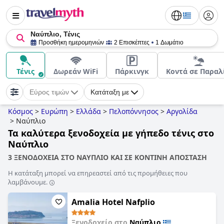
Ναύπλιο, Τένις
Προσθήκη ημερομηνιών
2 Επισκέπτες
1 Δωμάτιο
Τένις
Δωρεάν WiFi
Πάρκινγκ
Κοντά σε Παραλ
Εύρος τιμών
Κατάταξη με
Κόσμος
>
Ευρώπη
>
Ελλάδα
>
Πελοπόννησος
>
Αργολίδα
>
Ναύπλιο
Τα καλύτερα ξενοδοχεία με γήπεδο τένις στο
Ναύπλιο
3 ΞΕΝΟΔΟΧΕΙΑ ΣΤΟ ΝΑΥΠΛΙΟ ΚΑΙ ΣΕ ΚΟΝΤΙΝΗ ΑΠΟΣΤΑΣΗ
Η κατάταξη μπορεί να επηρεαστεί από τις προμήθειες που
λαμβάνουμε.
Amalia Hotel Nafplio
Ξενοδοχείο στο
Ναύπλιο