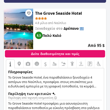
Ιγνατία (Ignatia Hotel)
συνιστάται ανεπιφύλακτα για το φιλικό
προσωπικό, το καλό πρωινό, την ιδανική τοποθεσία κοντά
στην παραλία και την ήρεμη ατμόσφαιρα.
The Grove Seaside Hotel
4.8 μίλια από Ναύπλιο
Ξενοδοχείο στο
Δρέπανο
Πολύ Καλό
8,5
Από 95 $
Δείτε διαθεσιμότητα και τιμές
$
Πληροφορίες
Το Grove Seaside Hotel, ένα παραθαλάσσιο ξενοδοχείο 4
αστέρων στο Ναύπλιο, προσφέρει στους επισκέπτες μια
ειδυλλιακή εμπειρία με τη γραφική τοποθεσία, τα κομψά
δωμάτια και τις κορυφαίες ανέσεις. Μέσα σε έναν κήπο 12
Περίληψη των κριτικών
εκταρίων με πορτοκαλιές, το ξενοδοχείο προσφέρει όμορφα
Περίληψη από τεχνητή νοημοσύνη
διακοσμημένα καταλύματα, πισίνα, ελληνικό εστιατόριο, ένα
Το Grove Seaside Hotel προσφέρει μια ασυναγώνιστη
άνετο μπαρ στην πισίνα και διάφορες αθλητικές
παραθαλάσσια τοποθεσία με εύκολη πρόσβαση στα γαλήνια
εγκαταστάσεις. Με τη γνήσια φιλοξενία του και την