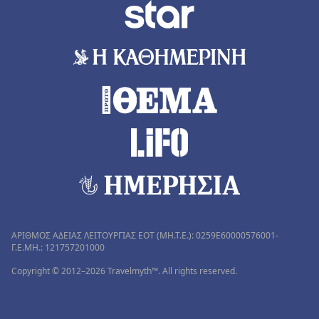
ΑΡΙΘΜΟΣ ΑΔΕΙΑΣ ΛΕΙΤΟΥΡΓΙΑΣ ΕΟΤ (MH.T.E.): 0259Ε60000576001-
Γ.Ε.ΜΗ.: 121757201000
Copyright © 2012–2026 Travelmyth™. All rights reserved.