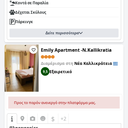
Κοντά σε Παραλία
Δέχεται Σκύλους
Πάρκινγκ
Δείτε περισσότερα
Emily Apartment -N.Kallikratia
Διαμέρισμα στη
Νέα Καλλικράτεια
Εξαιρετικό
9,5
Προς το παρόν ανενεργό στην πλατφόρμα μας.
$
+2
Πληροφορίες