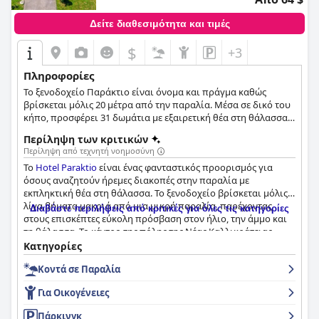
Δείτε διαθεσιμότητα και τιμές
$
+3
Πληροφορίες
Το ξενοδοχείο Παράκτιο είναι όνομα και πράγμα καθώς
βρίσκεται μόλις 20 μέτρα από την παραλία. Μέσα σε δικό του
κήπο, προσφέρει 31 δωμάτια με εξαιρετική θέα στη θάλασσα
και παιδική χαρά.
Περίληψη των κριτικών
Περίληψη από τεχνητή νοημοσύνη
Το
Hotel Paraktio
είναι ένας φανταστικός προορισμός για
όσους αναζητούν ήρεμες διακοπές στην παραλία με
εκπληκτική θέα στη θάλασσα. Το ξενοδοχείο βρίσκεται μόλις
λίγα βήματα μακριά από μια μικρή παραλία, παρέχοντας
Διαβάστε περιλήψεις από κριτικές για όλες τις κατηγορίες
στους επισκέπτες εύκολη πρόσβαση στον ήλιο, την άμμο και
τη θάλασσα. Το κέντρο της πόλης της Νέας Καλλικράτειας
βρίσκεται σε μικρή απόσταση με τα πόδια, προσφέροντας
Κατηγορίες
στους επισκέπτες πρόσβαση σε μπαρ, εστιατόρια και
Κοντά σε Παραλία
καταστήματα. Το πρωινό στο
Hotel Paraktio
επαινείται
ιδιαίτερα από τους επισκέπτες, με πολλούς να το
Για Οικογένειες
περιγράφουν ως εκπληκτικό και εξαιρετικό. Τα δωμάτια είναι
υπέροχα, καθαρά και άνετα, ενώ ορισμένα προσφέρουν
Πάρκινγκ