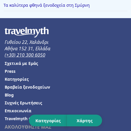
Ξενοδοχεία στη Στούπα
Τα καλύτερα φθηνά ξενοδοχεία στη Σμύρνη
Ξενοδοχεία στην Καλλιθέα Χαλκιδική
Ξενοδοχεία στη Μεθώνη
Ξενοδοχεία στον Ωρωπό
Γυθείου 22, Χαλάνδρι
Ξενοδοχεία στην Κρυοπηγή
Αθήνα 152 31, Ελλάδα
Ξενοδοχεία στην Αμμουδιά
(+30) 210 300 6050
Ξενοδοχεία σε Αιτωλικό
Σχετικά με Εμάς
Press
Ξενοδοχεία στο Μουζάκι
Κατηγορίες
Ξενοδοχεία στο Δρέπανο
Βραβεία ξενοδοχείων
Ξενοδοχεία στο Κανάλι
Blog
Ξενοδοχεία στον Πλακιά
Συχνές Ερωτήσεις
Επικοινωνία
Ξενοδοχεία στην Καλόγρια
Travelmyth GPT
Κατηγορίες
Χάρτης
ΑΚΟΛΟΥΘΗΣΤΕ ΜΑΣ