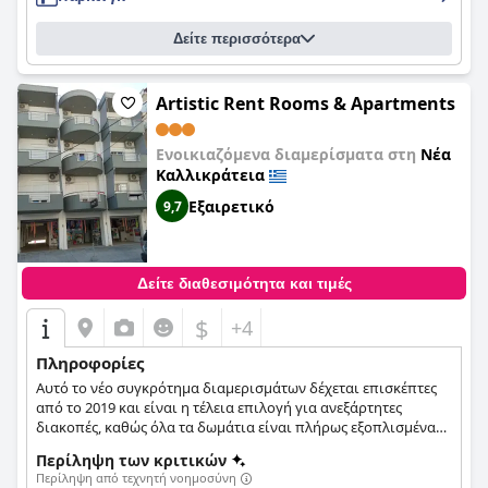
ευρύχωρα μπαλκόνια και εκπληκτική θέα στη θάλασσα. Το
ξενοδοχείο είναι πεντακάθαρο και το προσωπικό είναι
Δείτε περισσότερα
εξαιρετικά φιλικό και εξυπηρετικό. Το ξενοδοχείο είναι
οικογενειακό, γεγονός που το καθιστά ιδανικό περιβάλλον
για οικογένειες με μικρά παιδιά. Ενώ ορισμένοι επισκέπτες
παραπονέθηκαν για τη δυνατή μουσική από ένα κοντινό
Artistic Rent Rooms & Apartments
κλαμπ, συνολικά οι επισκέπτες ένιωσαν σαν στο σπίτι τους
στο
Hotel Paraktio
και το συνιστούν ανεπιφύλακτα.
Ενοικιαζόμενα διαμερίσματα στη
Νέα
Καλλικράτεια
Εξαιρετικό
9,7
Δείτε διαθεσιμότητα και τιμές
$
+4
Πληροφορίες
Αυτό το νέο συγκρότημα διαμερισμάτων δέχεται επισκέπτες
από το 2019 και είναι η τέλεια επιλογή για ανεξάρτητες
διακοπές, καθώς όλα τα δωμάτια είναι πλήρως εξοπλισμένα
με κουζίνα με ψυγείο, κλιματισμό, επίπεδη τηλεόραση και
Περίληψη των κριτικών
ιδιωτικό μπάνιο με ντους.
Περίληψη από τεχνητή νοημοσύνη