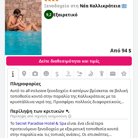
Ξενοδοχείο στη
Νέα Καλλικράτεια
Εξαιρετικό
9,2
Από 94 $
Δείτε διαθεσιμότητα και τιμές
$
Πληροφορίες
Αυτό το all inclusive ξενοδοχείο 4 αστέρων βρίσκεται σε βολική
τοποθεσία κοντά στην παραλία της Καλλικράτειας με τα
κρυστάλλινα νερά της. Προσφέρει πολλούς διαφορετικούς
τύπους δωματίων για κάθε γούστο από ζευγάρια έως
Περίληψη των κριτικών
οικογένειες και διαθέτει επίσης εστιατόριο, μπαρ, roof
Περίληψη από τεχνητή νοημοσύνη
garden, σπα και πολλά άλλα.
Το
Secret Paradise Hotel & Spa
είναι ένα ιδιαίτερα
προτεινόμενο ξενοδοχείο με εξαιρετική τοποθεσία κοντά
στην παραλία και τις τοπικές ανέσεις. Οι επισκέπτες