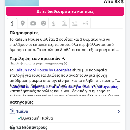
Από 83 $
Δείτε διαθεσιμότητα και τιμές
$
+6
Πληροφορίες
Το Kalisun House διαθέτει 2 σουίτες και 3 δωμάτια για να
επιλέξουν οι επισκέπτες, τα οποία όλα περιβάλλονται από
όμορφο τοπίο. Το κατάλυμα διαθέτει επίσης εξωτερική πισίνα
με χώρο για τραπεζάκια και ξαπλώστρες.
Περίληψη των κριτικών
Περίληψη από τεχνητή νοημοσύνη
Το
Kalisun Pool House by Georgalas
είναι μια κορυφαία
επιλογή για τους ταξιδιώτες που αναζητούν μια ήσυχη
απόδραση μακριά από την κίνηση και τα πλήθη της πόλης. Το
ξενοδοχείο βρίσκεται σε βολική τοποθεσία κοντά σε
Διαβάστε περιλήψεις από κριτικές για όλες τις κατηγορίες
καταπληκτικές παραλίες και είναι ιδανικό για ημερήσιες
εκδρομές στη Θεσσαλονίκη και εξερεύνηση άλλων χωριών και
παραλιών της Χαλκιδικής. Η εκπληκτική και ήσυχη
Κατηγορίες
τοποθεσία, μαζί με το φιλικό και εξυπηρετικό προσωπικό
Πισίνα
που κάνει τους επισκέπτες να αισθάνονται σαν στο σπίτι
τους, επαινούνται ιδιαίτερα. Το πρωινό είναι φανταστικό με
Εξωτερική Πισίνα
τους επισκέπτες να απολαμβάνουν το νόστιμο και πλούσιο
φαγητό, συμπεριλαμβανομένων των σπιτικών ομελέτων και
Για Νιόπαντρους