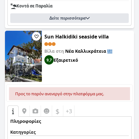
Κοντά σε Παραλία
Δείτε περισσότερα
Sun Halkidiki seaside villa
Βίλα στη
Νέα Καλλικράτεια
Εξαιρετικό
9,7
Προς το παρόν ανενεργό στην πλατφόρμα μας.
$
+3
Πληροφορίες
Κατηγορίες