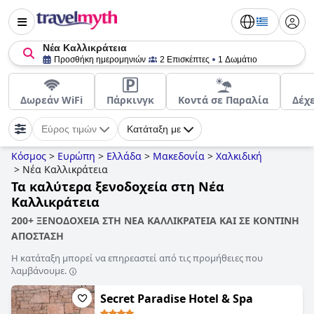
Νέα Καλλικράτεια
Προσθήκη ημερομηνιών
2 Επισκέπτες
1 Δωμάτιο
Δωρεάν WiFi
Πάρκινγκ
Κοντά σε Παραλία
Δέχ
Εύρος τιμών
Κατάταξη με
Κόσμος
>
Ευρώπη
>
Ελλάδα
>
Μακεδονία
>
Χαλκιδική
>
Νέα Καλλικράτεια
Τα καλύτερα ξενοδοχεία στη Νέα
Καλλικράτεια
200+ ΞΕΝΟΔΟΧΕΙΑ ΣΤΗ ΝΕΑ ΚΑΛΛΙΚΡΑΤΕΙΑ ΚΑΙ ΣΕ ΚΟΝΤΙΝΗ
ΑΠΟΣΤΑΣΗ
Η κατάταξη μπορεί να επηρεαστεί από τις προμήθειες που
λαμβάνουμε.
Secret Paradise Hotel & Spa