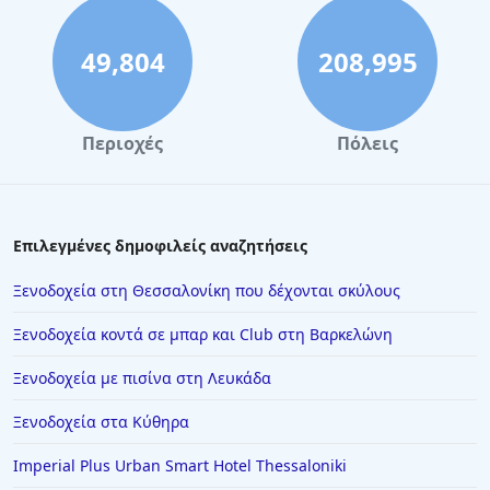
Ξενοδοχεία στη Ρώμη
Ξενοδοχεία στην Καστοριά
49,804
208,995
Ξενοδοχεία στην Αλεξανδρούπολη
Ξενοδοχεία στη Σκόπελο
Περιοχές
Πόλεις
Ξενοδοχεία στο Καρπενήσι
Ξενοδοχεία στην Πρέβεζα
Ξενοδοχεία στο Παρίσι
Επιλεγμένες δημοφιλείς αναζητήσεις
Ξενοδοχεία στην Καρδίτσα
Ξενοδοχεία στη Θεσσαλονίκη που δέχονται σκύλους
Ξενοδοχεία στους Νέους Πόρους
Ξενοδοχεία κοντά σε μπαρ και Club στη Βαρκελώνη
Ξενοδοχεία στην Ελούντα
Ξενοδοχεία με πισίνα στη Λευκάδα
Ξενοδοχεία στην Ικαρία
Ξενοδοχεία στα Κύθηρα
Ξενοδοχεία στην Κέα
Ξενοδοχεία στην Κομοτηνή
Imperial Plus Urban Smart Hotel Thessaloniki