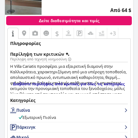
Από 64 $
Δείτε διαθεσιμότητα και τιμές
$
+3
Πληροφορίες
Περίληψη των κριτικών
Περίληψη από τεχνητή νοημοσύνη
Η Villa Cariatis προσφέρει μια εξαιρετική διαμονή στην
Καλλικράτεια, χαρακτηριζόμενη από μια υπέροχη τοποθεσία,
απολαυστικό πρωινό, εντυπωσιακή καθαριότητα, θερμή
φιλοξενία και βολικές επιλογές στάθμευσης. Οι επισκέπτες
Διαβάστε περιλήψεις από κριτικές για όλες τις κατηγορίες
εκτιμούν την προνομιακή τοποθεσία του ξενοδοχείου, μόλις
λίγα βήματα από την παραλία και σε μικρή απόσταση με τα
πόδια από το κέντρο της πόλης, επιτρέποντας εύκολη
Κατηγορίες
πρόσβαση σε τοπικά αξιοθέατα και ανέσεις. Η εγγύτητά του
Πισίνα
στο αεροδρόμιο προσθέτει στην ελκυστικότητά του για
διεθνείς ταξιδιώτες που αναζητούν τόσο χαλάρωση όσο και
Εξωτερική Πισίνα
εξερεύνηση.
Πάρκινγκ
Το πρωινό στη Villa Cariatis λαμβάνει υψηλούς επαίνους για
Μικρό