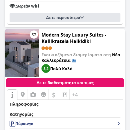
ιδιωτικές όσο και δημόσιες ρυθμίσεις, η παροχή αυτών των
επιλογών καλύπτει διαφορετικές ανάγκες και προτιμήσεις, αν
Δωρεάν WiFi
και ορισμένοι επισκέπτες βρίσκουν τις τοποθεσίες λιγότερο
από ιδανικές. Παρά αυτό, η Villa Cariatis προσφέρει μια
Δείτε περισσότερα
συνολικά εξαιρετική εμπειρία διακοπών, καθιστώντας την μια
προτιμώμενη επιλογή για τους επισκέπτες της Καλλικράτειας.
Modern Stay Luxury Suites -
Kallikrateia Halkidiki
Ενοικιαζόμενα διαμερίσματα στη
Νέα
Καλλικράτεια
Πολύ Καλό
8,2
Δείτε διαθεσιμότητα και τιμές
$
+4
Πληροφορίες
Κατηγορίες
Πάρκινγκ