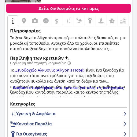
Δείτε διαθεσιμότητα και τιμές
$
+1
Πληροφορίες
Το ξενοδοχείο Alkyonis προσφέρει πολυτελείς διακοπές σε μια
μοναδική τοποθεσία. Ανοιχτό όλο το χρόνο, οι επισκέπτες
αυτού του ξενοδοχείου μπορούν να απολαύσουν τις
εγκαταστάσεις του ξενοδοχείου Secret Paradise Hotel & Spa
Περίληψη των κριτικών
που ανήκει στον ίδιο όμιλο.
Περίληψη από τεχνητή νοημοσύνη
Το
Ξενοδοχείο Αλκυονίς (Alkyonis Hotel)
είναι ένα ξενοδοχείο
που συνιστάται ανεπιφύλακτα για τους ταξιδιώτες που
αναζητούν ευκολία και άνεση κατά τη διάρκεια των
παραθαλάσσιων διακοπών τους. Η εξαιρετική τοποθεσία του
Διαβάστε περιλήψεις από κριτικές για όλες τις κατηγορίες
ξενοδοχείου κοντά στην παραλία και το κέντρο της πόλης
επαινείται από τους επισκέπτες, οι οποίοι εκτιμούν την
εγγύτητά του σε εστιατόρια, νυχτερινή ζωή και το σταθμό
Κατηγορίες
λεωφορείων. Το πρωινό στο
Ξενοδοχείο Αλκυονίς (Alkyonis
Υγιεινή & Ασφάλεια
Hotel)
είναι ποικίλο, νόστιμο και συνιστάται ανεπιφύλακτα,
με τους επισκέπτες να το περιγράφουν ως εξαιρετικό, τέλειο
Κοντά σε Παραλία
και καταπληκτικό. Τα δωμάτια είναι καθαρά και άνετα με
υπέροχη θέα στο μπαλκόνι και η καθημερινή καθαριότητα
Για Οικογένειες
εξασφαλίζει ότι είναι πεντακάθαρα και τακτοποιημένα. Το