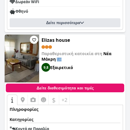
Δωρεάν WiFi
Φθηνό
Δείτε περισσότερα
Elizas house
Παραθεριστική κατοικία στη
Νέα
Μάκρη
Εξαιρετικό
9,8
Δείτε διαθεσιμότητα και τιμές
$
+2
Πληροφορίες
Κατηγορίες
Κοντά σε Παραλία