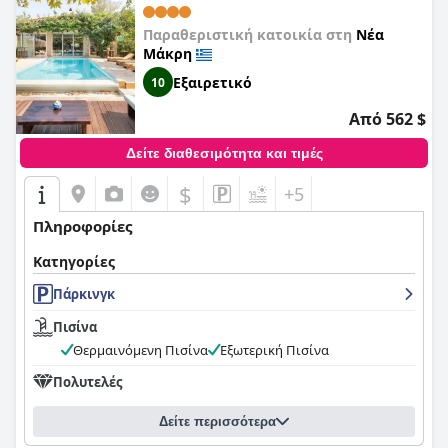
Παραθεριστική κατοικία στη
Νέα
Μάκρη
Εξαιρετικό
10
Από 562 $
Δείτε διαθεσιμότητα και τιμές
$
+5
Πληροφορίες
Κατηγορίες
Πάρκινγκ
Πισίνα
Θερμαινόμενη Πισίνα
Εξωτερική Πισίνα
Πολυτελές
Δείτε περισσότερα