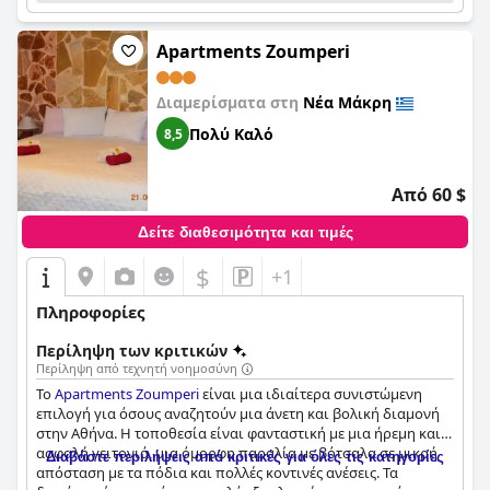
Apartments Zoumperi
Διαμερίσματα στη
Νέα Μάκρη
Πολύ Καλό
8,5
Από 60 $
Δείτε διαθεσιμότητα και τιμές
$
+1
Πληροφορίες
Περίληψη των κριτικών
Περίληψη από τεχνητή νοημοσύνη
Το
Apartments Zoumperi
είναι μια ιδιαίτερα συνιστώμενη
επιλογή για όσους αναζητούν μια άνετη και βολική διαμονή
στην Αθήνα. Η τοποθεσία είναι φανταστική με μια ήρεμη και
ασφαλή γειτονιά, μια όμορφη παραλία με βότσαλα σε μικρή
Διαβάστε περιλήψεις από κριτικές για όλες τις κατηγορίες
απόσταση με τα πόδια και πολλές κοντινές ανέσεις. Τα