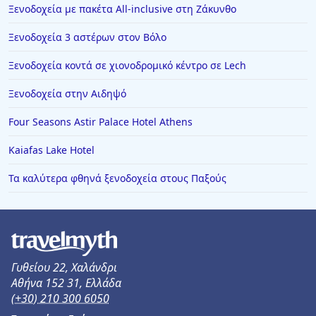
Ξενοδοχεία με πακέτα All-inclusive στη Ζάκυνθο
Ξενοδοχεία στα Ζαγοροχώρια
Ξενοδοχεία 3 αστέρων στον Βόλο
Ξενοδοχεία στην Τρίπολη
Ξενοδοχεία κοντά σε χιονοδρομικό κέντρο σε Lech
Ξενοδοχεία στην Κινέτα
Ξενοδοχεία στην Αιδηψό
Ξενοδοχεία στην Πέρδικα
Ξενοδοχεία στην Κόνιτσα
Four Seasons Astir Palace Hotel Athens
Ξενοδοχεία στην Ασπροβάλτα
Kaiafas Lake Hotel
Ξενοδοχεία στον Λιμένα Θάσου
Τα καλύτερα φθηνά ξενοδοχεία στους Παξούς
Ξενοδοχεία στη Ζαχάρω
Ξενοδοχεία στη Νέα Καλλικράτεια
Ξενοδοχεία στους Άγιους Θεόδωρους
Ξενοδοχεία στο Ελατοχώρι
Γυθείου 22, Χαλάνδρι
Αθήνα 152 31, Ελλάδα
Ξενοδοχεία στη Ζανζιβάρη
(+30) 210 300 6050
Ξενοδοχεία στο Μπάνσκο