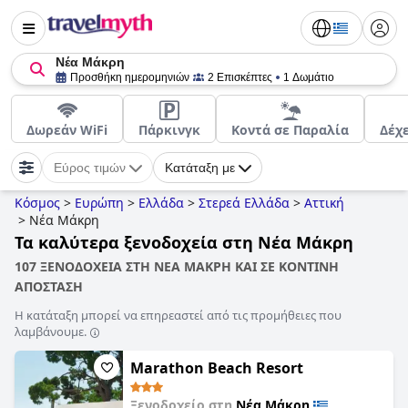
Νέα Μάκρη
Προσθήκη ημερομηνιών
2 Επισκέπτες
1 Δωμάτιο
Δωρεάν WiFi
Πάρκινγκ
Κοντά σε Παραλία
Δέχ
Εύρος τιμών
Κατάταξη με
Κόσμος
>
Ευρώπη
>
Ελλάδα
>
Στερεά Ελλάδα
>
Αττική
>
Νέα Μάκρη
Τα καλύτερα ξενοδοχεία στη Νέα Μάκρη
107 ΞΕΝΟΔΟΧΕΙΑ ΣΤΗ ΝΕΑ ΜΑΚΡΗ ΚΑΙ ΣΕ ΚΟΝΤΙΝΗ
ΑΠΟΣΤΑΣΗ
Η κατάταξη μπορεί να επηρεαστεί από τις προμήθειες που
λαμβάνουμε.
Marathon Beach Resort
Ξενοδοχείο στη
Νέα Μάκρη