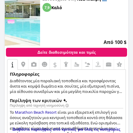
Καλό
7,9
Από 100 $
Δείτε διαθεσιμότητα και τιμές
$
+7
Πληροφορίες
Διαθέτοντας μία παραλιακή τοποθεσία και προσφέροντας
άνετα και κομψά δωμάτια και σουίτες, μία εξωτερική πισίνα,
μία αίθουσα συνεδρίων και μία μεγάλη ποικιλία παροχών για
κάθε επισκέπτη, το Marathon Beach Resort είναι μία
Περίληψη των κριτικών
εξαιρετική επιλογή για τις πιο ξεκούραστες διακοπές.
Περίληψη από τεχνητή νοημοσύνη
Το
Marathon Beach Resort
είναι μια εξαιρετική επιλογή για
όσους αναζητούν μια κεντρική τοποθεσία κοντά στη θάλασσα
με εύκολη πρόσβαση στα τοπικά αξιοθέατα. Ενώ ορισμένοι
επισκέπτες είχαν ανάμεικτα συναισθήματα σχετικά με την
Διαβάστε περιλήψεις από κριτικές για όλες τις κατηγορίες