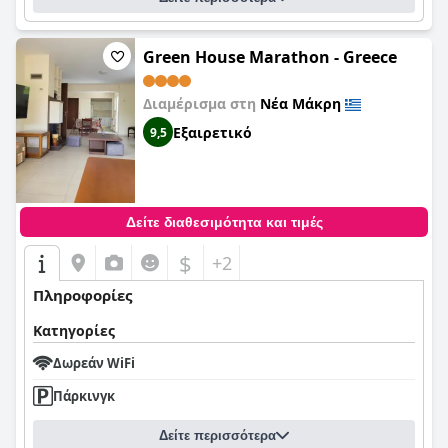
Green House Marathon - Greece
Διαμέρισμα στη
Νέα Μάκρη
Εξαιρετικό
9,5
Δείτε διαθεσιμότητα και τιμές
$
+2
Πληροφορίες
Κατηγορίες
Δωρεάν WiFi
Πάρκινγκ
Δείτε περισσότερα