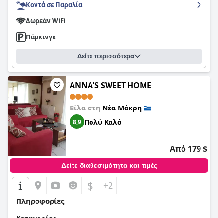
Κοντά σε Παραλία
Δωρεάν WiFi
Πάρκινγκ
Δείτε περισσότερα
ANNA'S SWEET HOME
Βίλα στη
Νέα Μάκρη
Πολύ Καλό
8,9
Από 179 $
Δείτε διαθεσιμότητα και τιμές
$
+2
Πληροφορίες