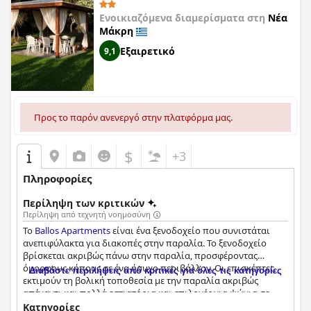
Ενοικιαζόμενα διαμερίσματα στη
Νέα
Μάκρη
Εξαιρετικό
9,1
Προς το παρόν ανενεργό στην πλατφόρμα μας.
$
+3
Πληροφορίες
Περίληψη των κριτικών
Περίληψη από τεχνητή νοημοσύνη
Το
Ballos Apartments
είναι ένα ξενοδοχείο που συνιστάται
ανεπιφύλακτα για διακοπές στην παραλία. Το ξενοδοχείο
βρίσκεται ακριβώς πάνω στην παραλία, προσφέροντας
όμορφους κήπους σε ένα ήσυχο περιβάλλον. Οι επισκέπτες
Διαβάστε περιλήψεις από κριτικές για όλες τις κατηγορίες
εκτιμούν τη βολική τοποθεσία με την παραλία ακριβώς
απέναντι και πολλά εστιατόρια και επιλογές για ψώνια σε
κοντινή απόσταση με τα πόδια. Το προσωπικό είναι
Κατηγορίες