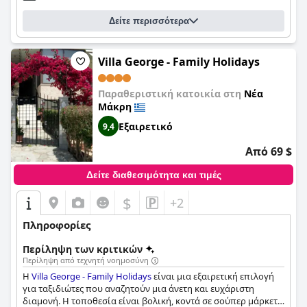
παραθαλάσσιων διακοπών σε μια τοποθεσία που κόβει την
Δείτε περισσότερα
ανάσα.
Villa George - Family Holidays
Παραθεριστική κατοικία στη
Νέα
Μάκρη
Εξαιρετικό
9,4
Από 69 $
Δείτε διαθεσιμότητα και τιμές
$
+2
Πληροφορίες
Περίληψη των κριτικών
Περίληψη από τεχνητή νοημοσύνη
Η
Villa George - Family Holidays
είναι μια εξαιρετική επιλογή
για ταξιδιώτες που αναζητούν μια άνετη και ευχάριστη
διαμονή. Η τοποθεσία είναι βολική, κοντά σε σούπερ μάρκετ