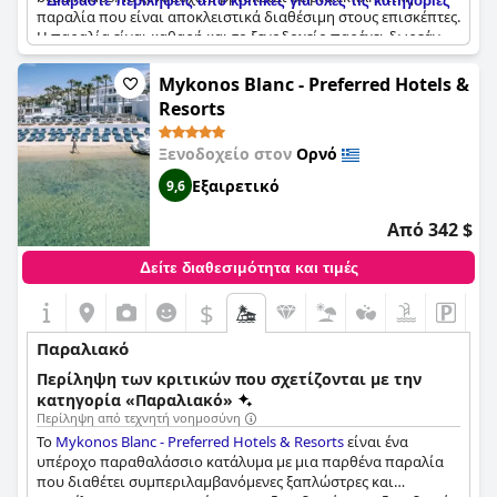
Διαβάστε περιλήψεις από κριτικές για όλες τις κατηγορίες
παραλία που είναι αποκλειστικά διαθέσιμη στους επισκέπτες.
Η παραλία είναι καθαρή και το ξενοδοχείο παρέχει δωρεάν
νερό, πιατέλες με φρούτα και εξοπλισμό παραλίας, όπως
ξαπλώστρες, πετσέτες και ομπρέλες. Το ακίνητο είναι όμορφο
Mykonos Blanc - Preferred Hotels &
και τα δωμάτια είναι υπέροχα, ενώ ορισμένα από αυτά
Resorts
προσφέρουν άμεση πρόσβαση στην παραλία. Το ξενοδοχείο
είναι ήσυχο και ιδιωτικό, καθιστώντας το ιδανικό για μια
Ξενοδοχείο στον
Ορνό
ρομαντική απόδραση. Η τοποθεσία ακριβώς στην παραλία
είναι απίστευτη με εκπληκτική θέα στον ωκεανό. Παρόλο που
Εξαιρετικό
9,6
θα μπορούσαν να υπάρχουν περισσότερες διαδρομές με τα
πόδια για να εξερευνήσετε την περιοχή, το ξενοδοχείο
Από 342 $
παρέχει μια τέλεια βάση για αξέχαστες διακοπές. Συνολικά, το
Mykonos Ammos Hotel συνιστάται ανεπιφύλακτα για όσους
Δείτε διαθεσιμότητα και τιμές
επιθυμούν να χαλαρώσουν σε μια από τις ωραιότερες
ιδιωτικές παραλίες του νησιού.
$
Παραλιακό
Περίληψη των κριτικών που σχετίζονται με την
κατηγορία «Παραλιακό»
Περίληψη από τεχνητή νοημοσύνη
Το
Mykonos Blanc - Preferred Hotels & Resorts
είναι ένα
υπέροχο παραθαλάσσιο κατάλυμα με μια παρθένα παραλία
που διαθέτει συμπεριλαμβανόμενες ξαπλώστρες και