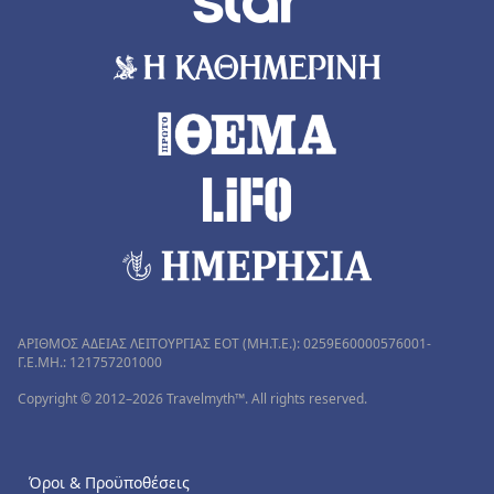
ΑΡΙΘΜΟΣ ΑΔΕΙΑΣ ΛΕΙΤΟΥΡΓΙΑΣ ΕΟΤ (MH.T.E.): 0259Ε60000576001-
Γ.Ε.ΜΗ.: 121757201000
Copyright © 2012–2026 Travelmyth™. All rights reserved.
Όροι & Προϋποθέσεις