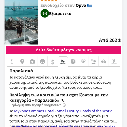
Ξενοδοχείο στον
Ορνό
Εξαιρετικό
9,6
Από 262 $
Δείτε διαθεσιμότητα και τιμές
$
Παραλιακό
Τα καταγάλανα νερά και η λευκή άμμος είναι τα κύρια
χαρακτηριστικά της παραλίας που βρίσκεται σε απόσταση
αναπνοής από το ξενοδοχείο. Για τους ενοίκους του
ξενοδοχείου υπάρχει η δυνατότητα call service για
Περίληψη των κριτικών που σχετίζονται με την
ξαπλώστρες ενώ παρέχονται και πετσέτες παραλίας.
κατηγορία «Παραλιακό»
Περίληψη από τεχνητή νοημοσύνη
Το
Mykonos Ammos Hotel - Small Luxury Hotels of the World
είναι το ιδανικό σημείο για ζευγάρια που αναζητούν μια
τοποθεσία στην παραλία, ανάμεσα στην "παλιά πόλη" και τα
beach clubs. Το ξενοδοχείο βρίσκεται σε μια εκπληκτική