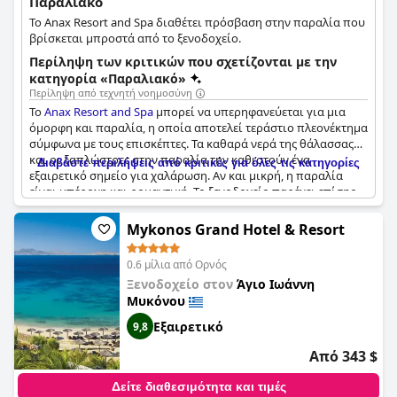
Παραλιακό
Το Anax Resort and Spa διαθέτει πρόσβαση στην παραλία που
βρίσκεται μπροστά από το ξενοδοχείο.
Περίληψη των κριτικών που σχετίζονται με την
κατηγορία «Παραλιακό»
Περίληψη από τεχνητή νοημοσύνη
Το
Anax Resort and Spa
μπορεί να υπερηφανεύεται για μια
όμορφη και παραλία, η οποία αποτελεί τεράστιο πλεονέκτημα
σύμφωνα με τους επισκέπτες. Τα καθαρά νερά της θάλασσας
και οι ξαπλώστρες στην παραλία την καθιστούν ένα
Διαβάστε περιλήψεις από κριτικές για όλες τις κατηγορίες
εξαιρετικό σημείο για χαλάρωση. Αν και μικρή, η παραλία
είναι υπέροχη και ρομαντική. Το ξενοδοχείο παρέχει επίσης
πρόσβαση στην παραλία, η οποία είναι υπέροχη. Οι
επισκέπτες που προτιμούν διαφορετικές εμπειρίες στην
Mykonos Grand Hotel & Resort
παραλία μπορεί να χρειαστούν αυτοκίνητο ή να πληρώσουν
για τη μετακίνηση με ταξί, καθώς η παραλία του ξενοδοχείου
0.6 μίλια από Ορνός
μπορεί να μην ταιριάζει στις προτιμήσεις όλων. Παρ' όλα
Ξενοδοχείο στον
Άγιο Ιωάννη
αυτά, υπάρχουν δύο άλλες παραλίες σε κοντινή απόσταση με
Μυκόνου
τα πόδια. Παρόλο που δεν υπάρχει υπηρεσία εξυπηρέτησης
στην παραλία για την παραγγελία ποτών, αυτό δεν μειώνει τη
Εξαιρετικό
9,8
γοητεία της παραλίας. Συνολικά, η petite plage privée de l'hôtel
και η θέα στον ωκεανό συνθέτουν μια παραδεισένια εμπειρία.
Από 343 $
Δείτε διαθεσιμότητα και τιμές