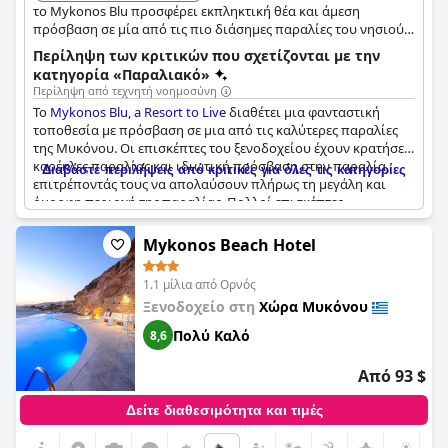
το Mykonos Blu προσφέρει εκπληκτική θέα και άμεση
πρόσβαση σε μία από τις πιο διάσημες παραλίες του νησιού.
Διαθέτει πολυτελή καταλύματα, ένα υπέροχο σπα και
Περίληψη των κριτικών που σχετίζονται με την
εξαιρετικό φαγητό, καθιστώντας το κορυφαία επιλογή για μια
κατηγορία «Παραλιακό»
εκλεπτυσμένη παραθαλάσσια απόδραση.
Περίληψη από τεχνητή νοημοσύνη
Το
Mykonos Blu, a Resort to Live
διαθέτει μια φανταστική
τοποθεσία με πρόσβαση σε μια από τις καλύτερες παραλίες
της Μυκόνου. Οι επισκέπτες του ξενοδοχείου έχουν κρατήσει
καρέκλες παραλίας και ιδιωτική πρόσβαση στην παραλία,
Διαβάστε περιλήψεις από κριτικές για όλες τις κατηγορίες
επιτρέποντάς τους να απολαύσουν πλήρως τη μεγάλη και
όμορφη περιοχή της παραλίας. Πολλοί επισκέπτες
παραληρούν για την παραλία, περιγράφοντάς την ως φοβερή,
υπέροχη και fabuleuse. Η θέα και η παραλία είναι τα κύρια
Mykonos Beach Hotel
θέλγητρα για αυτό το ξενοδοχείο, με ορισμένους να δηλώνουν
ότι είναι ο λόγος που ήρθαν εξαρχής. Η ίδια η παραλία είναι
1.1 μίλια από Ορνός
πολύ ωραία με κάποιους να τη χαρακτηρίζουν ως μία από τις
Ξενοδοχείο στη
Χώρα Μυκόνου
πιο όμορφες του νησιού. Είτε αναζητάτε απλώς μια εξαιρετική
τοποθεσία είτε θέλετε να περάσετε τις μέρες σας
Πολύ Καλό
8,6
χαλαρώνοντας σε μια παραλία, το Mykonos Blu σας καλύπτει.
Από 93 $
Δείτε διαθεσιμότητα και τιμές