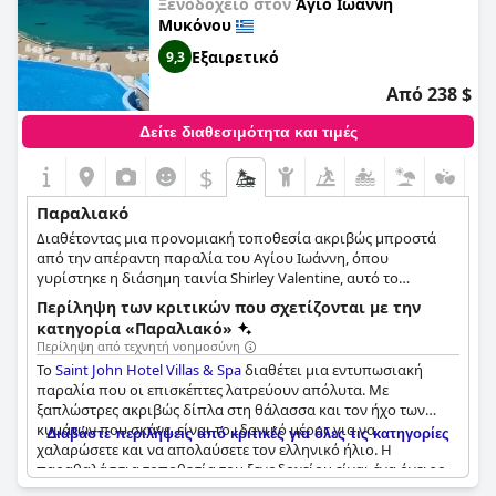
Ξενοδοχείο στον
Άγιο Ιωάννη
Μυκόνου
Εξαιρετικό
9,3
Από 238 $
Δείτε διαθεσιμότητα και τιμές
$
Παραλιακό
Διαθέτοντας μια προνομιακή τοποθεσία ακριβώς μπροστά
από την απέραντη παραλία του Αγίου Ιωάννη, όπου
γυρίστηκε η διάσημη ταινία Shirley Valentine, αυτό το
πολυτελές ξενοδοχείο θα κάνει τη διαμονή κάθε επισκέπτη τις
Περίληψη των κριτικών που σχετίζονται με την
πιο ευχάριστες και χαλαρωτικές διακοπές δίπλα στην
κατηγορία «Παραλιακό»
παραλία. Η παραλία ακριβώς μπροστά από το ξενοδοχείο
Περίληψη από τεχνητή νοημοσύνη
διαθέτει ξαπλώστρες και ομπρέλες όπου οι επισκέπτες
Το
Saint John Hotel Villas & Spa
διαθέτει μια εντυπωσιακή
μπορούν να χαλαρώσουν και να ξεκουραστούν, ενώ η
παραλία που οι επισκέπτες λατρεύουν απόλυτα. Με
εξωτερική πισίνα infinity προσφέρει επίσης εκπληκτική θέα
ξαπλώστρες ακριβώς δίπλα στη θάλασσα και τον ήχο των
στη θάλασσα και την παραλία.
κυμάτων που σκάνε, είναι το ιδανικό μέρος για να
Διαβάστε περιλήψεις από κριτικές για όλες τις κατηγορίες
χαλαρώσετε και να απολαύσετε τον ελληνικό ήλιο. Η
παραθαλάσσια τοποθεσία του ξενοδοχείου είναι ένα όνειρο
με πολλούς να την περιγράφουν ως υπέροχη και όμορφη. Η