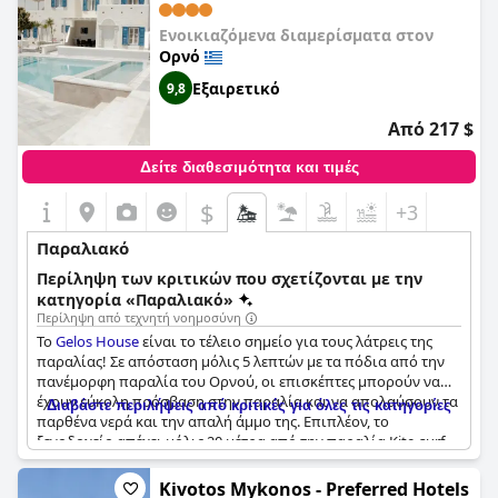
Ενοικιαζόμενα διαμερίσματα στον
Ορνό
Εξαιρετικό
9,8
Από 217 $
Δείτε διαθεσιμότητα και τιμές
$
+3
Παραλιακό
Περίληψη των κριτικών που σχετίζονται με την
κατηγορία «Παραλιακό»
Περίληψη από τεχνητή νοημοσύνη
Το
Gelos House
είναι το τέλειο σημείο για τους λάτρεις της
παραλίας! Σε απόσταση μόλις 5 λεπτών με τα πόδια από την
πανέμορφη παραλία του Ορνού, οι επισκέπτες μπορούν να
έχουν εύκολη πρόσβαση στην παραλία και να απολαύσουν τα
Διαβάστε περιλήψεις από κριτικές για όλες τις κατηγορίες
παρθένα νερά και την απαλή άμμο της. Επιπλέον, το
ξενοδοχείο απέχει μόλις 20 μέτρα από την παραλία Kite-surf,
καθιστώντας το ένα εξαιρετικό σημείο για τους λάτρεις των
θαλάσσιων σπορ. Η παραλία είναι εύκολα ορατή από το
Kivotos Mykonos - Preferred Hotels