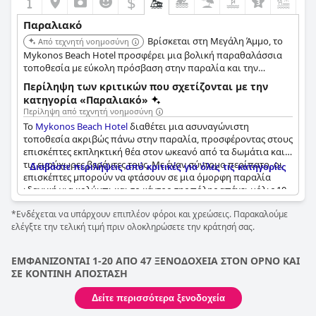
$
+6
Παραλιακό
Βρίσκεται στη Μεγάλη Άμμο, το
Από τεχνητή νοημοσύνη
Mykonos Beach Hotel προσφέρει μια βολική παραθαλάσσια
τοποθεσία με εύκολη πρόσβαση στην παραλία και την
κοντινή πόλη της Μυκόνου. Είναι μια πρακτική επιλογή για
Περίληψη των κριτικών που σχετίζονται με την
ταξιδιώτες που αναζητούν μια απλή και προσβάσιμη
κατηγορία «Παραλιακό»
παραθαλάσσια απόδραση.
Περίληψη από τεχνητή νοημοσύνη
Το
Mykonos Beach Hotel
διαθέτει μια ασυναγώνιστη
τοποθεσία ακριβώς πάνω στην παραλία, προσφέροντας στους
επισκέπτες εκπληκτική θέα στον ωκεανό από τα δωμάτια και
τις ευρύχωρες βεράντες τους. Με έναν σύντομο περίπατο, οι
Διαβάστε περιλήψεις από κριτικές για όλες τις κατηγορίες
επισκέπτες μπορούν να φτάσουν σε μια όμορφη παραλία
ιδανική για κολύμπι και το κέντρο της πόλης απέχει μόλις 10
λεπτά. Η μοναδική διάταξη των δωματίων του ξενοδοχείου σε
*Ενδέχεται να υπάρχουν επιπλέον φόροι και χρεώσεις. Παρακαλούμε
μπλοκ των τριών δωματίων επιτρέπει μια γοητευτική
ελέγξτε την τελική τιμή πριν ολοκληρώσετε την κράτησή σας.
παραθαλάσσια ατμόσφαιρα. Το ξενοδοχείο διαθέτει επίσης
έναν υπέροχο χώρο πισίνας και τζακούζι με θέα στην
παραλία. Το ξενοδοχείο βρίσκεται σε βολική τοποθεσία κοντά
ΕΜΦΑΝΙΖΟΝΤΑΙ 1-20 ΑΠΟ 47 ΞΕΝΟΔΟΧΕΙΑ ΣΤΟΝ ΟΡΝΟ ΚΑΙ
στο αεροδρόμιο και η γειτνίαση με το κέντρο της πόλης είναι
ΣΕ ΚΟΝΤΙΝΗ ΑΠΟΣΤΑΣΗ
ιδανική. Συνολικά, οι επισκέπτες λάτρεψαν την καλή
τοποθεσία του ξενοδοχείου και το ευγενικό προσωπικό.
Δείτε περισσότερα ξενοδοχεία
Ωστόσο, ορισμένοι επισκέπτες σχολίασαν τις μέδουσες στο