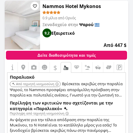
Nammos Hotel Mykonos
0.9 μίλια από Ορνός
Ξενοδοχείο στην
Ψαρού
Εξαιρετικό
9,2
Από 447 $
Δείτε διαθεσιμότητα και τιμές
$
Παραλιακό
Βρίσκεται ακριβώς στην παραλία
Από τεχνητή νοημοσύνη
Ψαρού, το Nammos προσφέρει απαράμιλλη πρόσβαση στην
παραλία και πολυτελείς ανέσεις. Γνωστό για την ζωντανή του
ατμόσφαιρα και τις υψηλής ποιότητας υπηρεσίες, παρέχει μια
Περίληψη των κριτικών που σχετίζονται με την
αποκλειστική εμπειρία μπροστά στη θάλασσα με εξαιρετική
κατηγορία «Παραλιακό»
θέα και άμεση πρόσβαση σε ένα φημισμένο beach club.
Περίληψη από τεχνητή νοημοσύνη
Αν ψάχνετε για την τέλεια απόδραση στην παραλία της
Μυκόνου, το N Hotel είναι το κατάλληλο μέρος για εσάς! Το
ξενοδοχείο βρίσκεται ακριβώς πάνω στην πανέμορφη