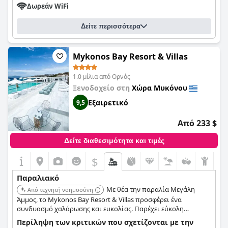
Δωρεάν WiFi
Δείτε περισσότερα
Mykonos Bay Resort & Villas
1.0 μίλια από Ορνός
Ξενοδοχείο στη
Χώρα Μυκόνου
Εξαιρετικό
9,5
Από 233 $
Δείτε διαθεσιμότητα και τιμές
$
Παραλιακό
Με θέα την παραλία Μεγάλη
Από τεχνητή νοημοσύνη
Άμμος, το Mykonos Bay Resort & Villas προσφέρει ένα
συνδυασμό χαλάρωσης και ευκολίας. Παρέχει εύκολη
πρόσβαση στην παραλία και βρίσκεται σε κοντινή απόσταση
Περίληψη των κριτικών που σχετίζονται με την
με τα πόδια από την πόλη της Μυκόνου, καθιστώντας το μια