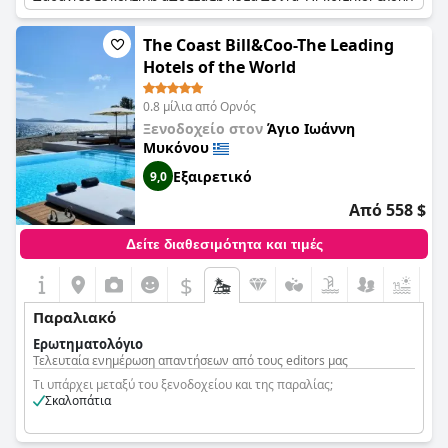
παραλίες σε κοντινή απόσταση με τα πόδια. Οι κριτικοί έχουν
επαινέσει την εξαιρετική πρόσβαση του ξενοδοχείου στην
παραλία, ενώ ορισμένοι αναφέρουν ότι η παραλία βρίσκεται
The Coast Bill&Coo-The Leading
ακριβώς μπροστά από το ξενοδοχείο. Τα καθαρά νερά και τα
Hotels of the World
διάφορα κλαμπ στην παραλία έχουν περιγραφεί ως υπέροχα.
Αν και η παραλία είναι λίγο γεμάτη, καθώς είναι δημόσια, η
0.8 μίλια από Ορνός
τοποθεσία του ξενοδοχείου κοντά σε αυτήν παραμένει πόλος
έλξης για τους επισκέπτες. Το ξενοδοχείο βρίσκεται σε βολική
Ξενοδοχείο στον
Άγιο Ιωάννη
τοποθεσία 15 λεπτά μακριά από την πόλη της Μυκόνου με το
Μυκόνου
λεωφορείο, γεγονός που το καθιστά εξαιρετική επιλογή για
Εξαιρετικό
9,0
τους τουρίστες.
Από 558 $
Δείτε διαθεσιμότητα και τιμές
$
Παραλιακό
Ερωτηματολόγιο
Τελευταία ενημέρωση απαντήσεων από τους editors μας
Τι υπάρχει μεταξύ του ξενοδοχείου και της παραλίας;
Σκαλοπάτια