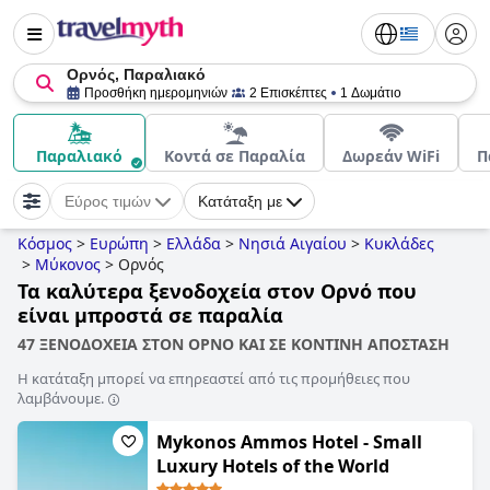
Ορνός, Παραλιακό
Προσθήκη ημερομηνιών
2 Επισκέπτες
1 Δωμάτιο
Παραλιακό
Κοντά σε Παραλία
Δωρεάν WiFi
Π
Εύρος τιμών
Κατάταξη με
Κόσμος
>
Ευρώπη
>
Ελλάδα
>
Νησιά Αιγαίου
>
Κυκλάδες
>
Μύκονος
>
Ορνός
Τα καλύτερα ξενοδοχεία στον Ορνό που
είναι μπροστά σε παραλία
47 ΞΕΝΟΔΟΧΕΙΑ ΣΤΟΝ ΟΡΝΟ ΚΑΙ ΣΕ ΚΟΝΤΙΝΗ ΑΠΟΣΤΑΣΗ
Η κατάταξη μπορεί να επηρεαστεί από τις προμήθειες που
λαμβάνουμε.
Mykonos Ammos Hotel - Small
Luxury Hotels of the World