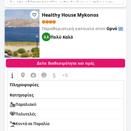
όχι οποιαδήποτε παραλία - ο Ορνός είναι γνωστός για την
οικειότητα και τη φιλικότητά του, γεγονός που τον καθιστά
την καλύτερη οικογενειακή παραλία της Μυκόνου. Στο
Healthy House Mykonos
Kostantis, θα έχετε ακόμη και πρόσβαση σε μια παραλία με
άνετες καρέκλες και υπηρεσία ποτών. Και μην ανησυχείτε για
Παραθεριστική κατοικία στον
Ορνό
το πρωινό - σερβίρεται στο παραλιακό εστιατόριο, όπου
μπορείτε να απολαύσετε εξαιρετικό φαγητό ακριβώς πάνω
Πολύ Καλό
8,8
στο νερό. Επιπλέον, οι ιδιοκτήτες είναι γνωστό ότι είναι οι
καλύτεροι, κάνοντας τη διαμονή σας ακόμα πιο αξέχαστη.
Γιατί λοιπόν να περιμένετε; Κλείστε τη διαμονή σας τώρα και
απολαύστε την παραδεισένια παραλία του Ορνού ακριβώς
πίσω από το
Kostantis Summer Villas and Suites
.
Δείτε διαθεσιμότητα και τιμές
$
+8
Πληροφορίες
Κατηγορίες
Παραλιακό
Πολυτελές
Κοντά σε Παραλία