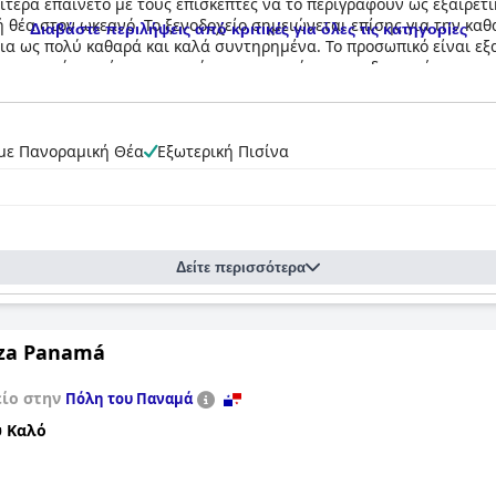
ίτερα επαινετό με τους επισκέπτες να το περιγράφουν ως εξαιρετ
ή θέα στον ωκεανό. Το ξενοδοχείο σημειώνεται επίσης για την καθ
Διαβάστε περιλήψεις από κριτικές για όλες τις κατηγορίες
ια ως πολύ καθαρά και καλά συντηρημένα. Το προσωπικό είναι εξα
οσωπικού που έκαναν τα πάντα για να κάνουν τη διαμονή τους απ
ον Ειρηνικό Ωκεανό. Συνολικά, το
JW Marriott Panama
είναι μια π
ρη ποιότητα που αναμένεται από την μάρκα Marriott.
 με Πανοραμική Θέα
Εξωτερική Πισίνα
Δείτε περισσότερα
aza Panamá
είο στην
Πόλη του Παναμά
 Καλό