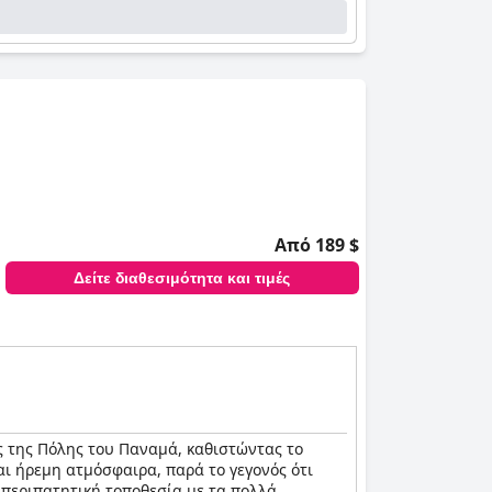
Από 189 $
Δείτε διαθεσιμότητα και τιμές
ς της Πόλης του Παναμά, καθιστώντας το
αι ήρεμη ατμόσφαιρα, παρά το γεγονός ότι
 περιπατητική τοποθεσία με τα πολλά