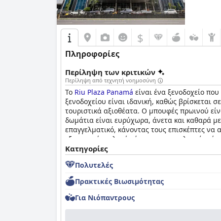
$
Πληροφορίες
Περίληψη των κριτικών
Περίληψη από τεχνητή νοημοσύνη
Το
Riu Plaza Panamá
είναι ένα ξενοδοχείο που
ξενοδοχείου είναι ιδανική, καθώς βρίσκεται σ
τουριστικά αξιοθέατα. Ο μπουφές πρωινού είν
δωμάτια είναι ευρύχωρα, άνετα και καθαρά με
επαγγελματικό, κάνοντας τους επισκέπτες να α
εξαιρετική επιλογή τόσο για επαγγελματίες ό
λαμβάνει ανάμεικτες κριτικές, αλλά συνολικά,
Κατηγορίες
Πολυτελές
Πρακτικές Bιωσιμότητας
Για Νιόπαντρους