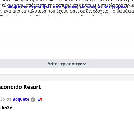
 εύκολη την απόλαυση της τοπικής κουζίνας. Η εμπειρία του πρωι
Διαβάστε περιλήψεις από κριτικές για όλες τις κατηγορίες
 ένα από τα καλύτερα που έχουν φάει σε ξενοδοχείο. Τα δωμάτια
Το ξενοδοχείο διαθέτει ένα άψογο επίπεδο καθαριότητας και συντ
υ κρατούν τα δωμάτια πεντακάθαρα και άνετα. Το προσωπικό κάνε
ίο θεωρείται ένα από τα καλύτερα στην Πόλη του Παναμά. Ενώ ο 
Τα κρεβάτια περιγράφονται ως εξαιρετικά ωραία και εξαιρετικά ά
ν μια πολυτελή ξενοδοχειακή εμπειρία στην Πόλη του Παναμά.
Δείτε περισσότερα
scondido Resort
είο σε
Boquete
 Καλό