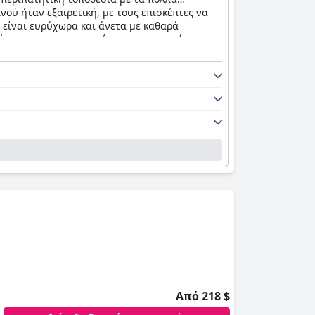
νού ήταν εξαιρετική, με τους επισκέπτες να
 είναι ευρύχωρα και άνετα με καθαρά
ήρησης με τους επισκέπτες να επαινούν το
ι τα πάντα για να διασφαλίσει την
χώρος της πισίνας είχε τα προβλήματά του,
νετα. Συνολικά, το
Waldorf Astoria Panama
Από 218 $