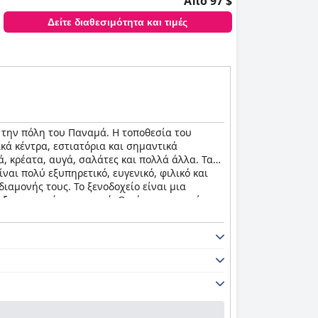
Από 97 $
Δείτε διαθεσιμότητα και τιμές
ι την πόλη του Παναμά. Η τοποθεσία του
ικά κέντρα, εστιατόρια και σημαντικά
, κρέατα, αυγά, σαλάτες και πολλά άλλα. Τα
αι πολύ εξυπηρετικό, ευγενικό, φιλικό και
διαμονής τους. Το ξενοδοχείο είναι μια
 εξυπηρετικό προσωπικό. Ο χώρος της πισίνας
ερο από υπέροχη.