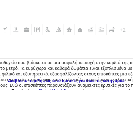
+2
νοδοχείο που βρίσκεται σε μια ασφαλή περιοχή στην καρδιά της 
 το μετρό. Τα ευρύχωρα και καθαρά δωμάτια είναι εξοπλισμένα με
ι φιλικό και εξυπηρετικό, εξασφαλίζοντας στους επισκέπτες μια εξ
ίνα στον τελευταίο όροφο και το τζακούζι προσφέρουν εκπληκτική
Διαβάστε περιλήψεις από κριτικές για όλες τις κατηγορίες
υς. Ενώ οι επισκέπτες παρουσιάζουν ανάμεικτες κριτικές για το π
τικό. Συνολικά, το
Global Hotel Panama
είναι μια εξαιρετική επιλ