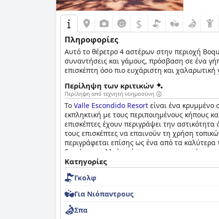
$
Πληροφορίες
Αυτό το θέρετρο 4 αστέρων στην περιοχή Boqu
συναντήσεις και γάμους, πρόσβαση σε ένα γή
επισκέπτη όσο πιο ευχάριστη και χαλαρωτική γ
Περίληψη των κριτικών
Περίληψη από τεχνητή νοημοσύνη
Το
Valle Escondido Resort
είναι ένα κρυμμένο 
εκπληκτική με τους περιποιημένους κήπους κα
επισκέπτες έχουν περιγράψει την αστικότητα 
τους επισκέπτες να επαινούν τη χρήση τοπικώ
περιγράφεται επίσης ως ένα από τα καλύτερα τ
δωμάτια, πολλοί εκτίμησαν την ομορφιά και 
επαίνους από τους επισκέπτες, οι οποίοι τονί
Κατηγορίες
εξαιρετικό χώρο για χαλάρωση και παιχνίδι, 
Γκολφ
πισίνα. Συνολικά, το
Valle Escondido Resort
είν
ειρηνική ατμόσφαιρα του ξενοδοχείου.
Για Νιόπαντρους
Σπα