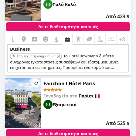
Πολύ Καλό
8,9
Από 423 $
Δείτε διαθεσιμότητα και τιμές
$
+8
Business
Το Hotel Bowmann διαθέτει
Από τεχνητή νοημοσύνη
σύγχρονες εγκαταστάσεις συσκέψεων και εξατομικευμένες
επιχειρηματικές υπηρεσίες. Προσφέρει ένα κομψό και
επαγγελματικό περιβάλλον για εταιρικές εκδηλώσεις. Η
κεντρική του τοποθεσία και η προσοχή στη λεπτομέρεια
Fauchon l'Hôtel Paris
ενισχύουν την ελκυστικότητά του για τους επαγγελματίες
ταξιδιώτες.
Ξενοδοχείο στο
Παρίσι
Εξαιρετικό
9,3
Από 525 $
Δείτε διαθεσιμότητα και τιμές