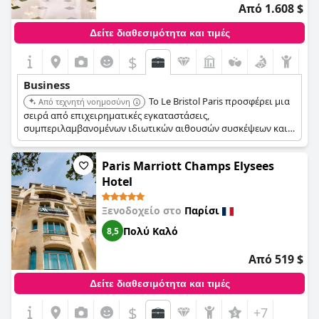
Από 1.608 $
Δείτε διαθεσιμότητα και τιμές
$
Business
Το Le Bristol Paris προσφέρει μια
Από τεχνητή νοημοσύνη
σειρά από επιχειρηματικές εγκαταστάσεις,
συμπεριλαμβανομένων ιδιωτικών αιθουσών συσκέψεων και
συνεδριακών σουιτών. Το ξενοδοχείο παρέχει ολοκληρωμένες
υπηρεσίες υποστήριξης για εταιρικές εκδηλώσεις. Η φήμη του
Paris Marriott Champs Elysees
για την αριστεία και τα πολυτελή καταλύματα το καθιστούν
προτιμώμενη επιλογή για την επιχειρηματική πελατεία.
Hotel
Ξενοδοχείο στο
Παρίσι
Πολύ Καλό
8,5
Από 519 $
Δείτε διαθεσιμότητα και τιμές
$
+7