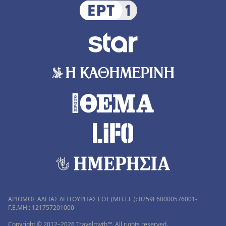
ΑΡΙΘΜΟΣ ΑΔΕΙΑΣ ΛΕΙΤΟΥΡΓΙΑΣ ΕΟΤ (MH.T.E.): 0259Ε60000576001-
Γ.Ε.ΜΗ.: 121757201000
Copyright © 2012–2026 Travelmyth™. All rights reserved.