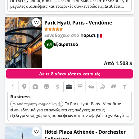
εκτενείς χώρους συσκέψεων και εκδηλώσεων κατάλληλους για
μεγάλες διασκέψεις και εταιρικές συγκεντρώσεις. Διαθέτει
σύγχρονες επιχειρηματικές ανέσεις και επαγγελματικές
υπηρεσίες οργάνωσης εκδηλώσεων. Η ιστορική του σημασία
Park Hyatt Paris - Vendôme
και η προνομιακή του τοποθεσία προσθέτουν στην
ελκυστικότητά του για τους επαγγελματίες ταξιδιώτες.
Ξενοδοχείο στο
Παρίσι
Εξαιρετικό
9,4
Από 1.503 $
Δείτε διαθεσιμότητα και τιμές
$
Business
Το Park Hyatt Paris - Vendôme
Από τεχνητή νοημοσύνη
είναι ιδανικό για επαγγελματικές ανάγκες με τους
εξελιγμένους χώρους συσκέψεων και την υψηλής τεχνολογίας
εξοπλισμό του. Η κεντρική του τοποθεσία παρέχει εύκολη
πρόσβαση σε επιχειρηματικές περιοχές, και το ξενοδοχείο
Hôtel Plaza Athénée - Dorchester
προσφέρει εξατομικευμένες υπηρεσίες για να εξασφαλίσει μια
παραγωγική διαμονή.
Collection