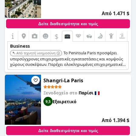
Από 1.471 $
Δείτε διαθεσιμότητα και τιμές
$
Business
Το Peninsula Paris προσφέρει
Από τεχνητή νοημοσύνη
υπερσύγχρονες επιχειρηματικές εγκαταστάσεις και κομψούς
χώρους συσκέψεων. Παρέχει ολοκληρωμένες επιχειρηματικές
υπηρεσίες και τεχνολογική υποστήριξη. Η πολυτελής
ατμόσφαιρα και η προνομιακή του τοποθεσία το καθιστούν
Shangri-La Paris
κορυφαία επιλογή για εκτελεστικές συναντήσεις.
Ξενοδοχείο στο
Παρίσι
Εξαιρετικό
9,5
Από 1.394 $
Δείτε διαθεσιμότητα και τιμές