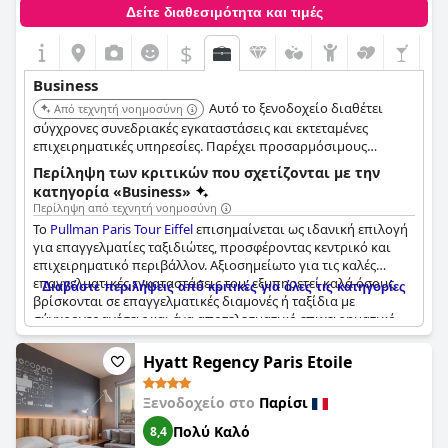
Δείτε διαθεσιμότητα και τιμές
$
Business
Αυτό το ξενοδοχείο διαθέτει
Από τεχνητή νοημοσύνη
σύγχρονες συνεδριακές εγκαταστάσεις και εκτεταμένες
επιχειρηματικές υπηρεσίες. Παρέχει προσαρμόσιμους
χώρους εκδηλώσεων και τεχνολογική υποστήριξη. Η
Περίληψη των κριτικών που σχετίζονται με την
τοποθεσία του κοντά στον Πύργο του Άιφελ προσφέρει ένα
κατηγορία «Business»
μοναδικό περιβάλλον για επαγγελματικές εκδηλώσεις.
Περίληψη από τεχνητή νοημοσύνη
Το
Pullman Paris Tour Eiffel
επισημαίνεται ως ιδανική επιλογή
για επαγγελματίες ταξιδιώτες, προσφέροντας κεντρικό και
επιχειρηματικό περιβάλλον. Αξιοσημείωτο για τις καλές
επαγγελματικές εγκαταστάσεις του, εξυπηρετεί καλά όσους
Διαβάστε περιλήψεις από κριτικές για όλες τις κατηγορίες
βρίσκονται σε επαγγελματικές διαμονές ή ταξίδια με
σύγχρονες ανέσεις και ένα αποτελεσματικό επιχειρηματικό
κέντρο που ανταποκρίνεται στις ανάγκες των επαγγελματιών.
Hyatt Regency Paris Etoile
Η ρεσεψιόν επαινείται για την αποτελεσματικότητά της,
καθιστώντας τις διαδικασίες check-in και check-out γρήγορες
Ξενοδοχείο στο
Παρίσι
και απρόσκοπτες. Το επιχειρηματικό κέντρο είναι ιδιαίτερα
χρήσιμο, παρέχοντας σχετικές υπηρεσίες, όπως εκτυπώσεις,
Πολύ Καλό
8,4
αν και ορισμένοι επισκέπτες ανέφεραν μικροπροβλήματα με