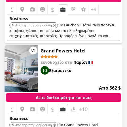
$
+9
Business
Το Fauchon l'Hôtel Paris παρέχει
Από τεχνητή νοημοσύνη
κομψούς χώρους συσκέψεων και ολοκληρωμένες
επιχειρηματικές υπηρεσίες. Προσφέρει ένα μοναδικό και
πολυτελές περιβάλλον για εταιρικές εκδηλώσεις. Η κεντρική
τοποθεσία του ξενοδοχείου και η φήμη του για την αριστεία
Grand Powers Hotel
το καθιστούν μια προτιμώμενη επιλογή για την
επιχειρηματική πελατεία.
Ξενοδοχείο στο
Παρίσι
Εξαιρετικό
9,3
Από 562 $
Δείτε διαθεσιμότητα και τιμές
$
+10
Business
Το Grand Powers Hotel
Από τεχνητή νοημοσύνη