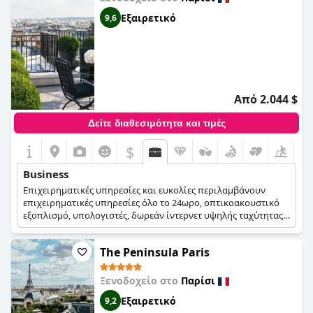
Εξαιρετικό
9,6
Από 2.044 $
Δείτε διαθεσιμότητα και τιμές
$
Business
Επιχειρηματικές υπηρεσίες και ευκολίες περιλαμβάνουν
επιχειρηματικές υπηρεσίες όλο το 24ωρο, οπτικοακουστικό
εξοπλισμό, υπολογιστές, δωρεάν ίντερνετ υψηλής ταχύτητας,
σταθμούς εργασίας, υπηρεσίες μετάφρασης και διερμηνείας
και υπηρεσίες γραμματειακής υποστήριξης.
The Peninsula Paris
Ξενοδοχείο στο
Παρίσι
Εξαιρετικό
9,2