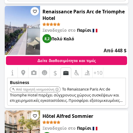
Paris Opera διαθέτει σύγχρονες ανέσεις και ένα ειδικό
επιχειρηματικό κέντρο, ιδανικό για συναντήσεις και εταιρικές
Renaissance Paris Arc de Triomphe
εκδηλώσεις σε ένα κομψό περιβάλλον.
Hotel
Ξενοδοχείο στο
Παρίσι
Πολύ Καλό
8,2
Από 448 $
Δείτε διαθεσιμότητα και τιμές
$
+10
Business
Το Renaissance Paris Arc de
Από τεχνητή νοημοσύνη
Triomphe Hotel παρέχει σύγχρονους χώρους συσκέψεων και
επιχειρηματικές εγκαταστάσεις. Προσφέρει εξατομικευμένες
υπηρεσίες και υποστήριξη για εταιρικές εκδηλώσεις. Η
τοποθεσία του κοντά στην Αψίδα του Θριάμβου το καθιστά
Hôtel Alfred Sommier
προσβάσιμο για επαγγελματικά ραντεβού.
Ξενοδοχείο στο
Παρίσι