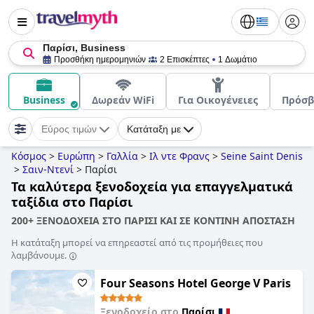
Παρίσι, Business
Προσθήκη ημερομηνιών
2 Επισκέπτες
1 Δωμάτιο
Business
Δωρεάν WiFi
Για Οικογένειες
Πρόσβ
Εύρος τιμών
Κατάταξη με
Κόσμος
>
Ευρώπη
>
Γαλλία
>
Ιλ ντε Φρανς
>
Seine Saint Denis
>
Σαιν-Ντενί
>
Παρίσι
Τα καλύτερα ξενοδοχεία για επαγγελματικά
ταξίδια στο Παρίσι
200+ ΞΕΝΟΔΟΧΕΙΑ ΣΤΟ ΠΑΡΙΣΙ ΚΑΙ ΣΕ ΚΟΝΤΙΝΗ ΑΠΟΣΤΑΣΗ
Η κατάταξη μπορεί να επηρεαστεί από τις προμήθειες που
λαμβάνουμε.
Four Seasons Hotel George V Paris
Ξενοδοχείο στο
Παρίσι