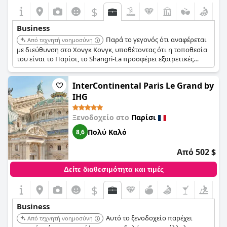
$
Business
Παρά το γεγονός ότι αναφέρεται
Από τεχνητή νοημοσύνη
με διεύθυνση στο Χονγκ Κονγκ, υποθέτοντας ότι η τοποθεσία
του είναι το Παρίσι, το Shangri-La προσφέρει εξαιρετικές
επιχειρηματικές ανέσεις, συμπεριλαμβανομένων ιδιωτικών
χώρων συναντήσεων, υψηλής ταχύτητας internet και
InterContinental Paris Le Grand by
ολοκληρωμένων επιχειρηματικών υπηρεσιών. Είναι ιδανικό
για συναντήσεις στελεχών και εταιρικές εκδηλώσεις.
IHG
Ξενοδοχείο στο
Παρίσι
Πολύ Καλό
8,6
Από 502 $
Δείτε διαθεσιμότητα και τιμές
$
Business
Αυτό το ξενοδοχείο παρέχει
Από τεχνητή νοημοσύνη