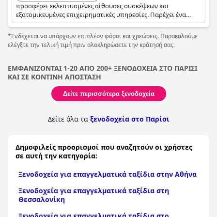
προσφέρει εκλεπτυσμένες αίθουσες συσκέψεων και
εξατομικευμένες επιχειρηματικές υπηρεσίες. Παρέχει ένα
εκλεπτυσμένο και επαγγελματικό περιβάλλον για εταιρικές
εκδηλώσεις. Η κεντρική τοποθεσία του ξενοδοχείου και η
*Ενδέχεται να υπάρχουν επιπλέον φόροι και χρεώσεις. Παρακαλούμε
προσοχή στη λεπτομέρεια ενισχύουν την ελκυστικότητά του
ελέγξτε την τελική τιμή πριν ολοκληρώσετε την κράτησή σας.
για τους επαγγελματίες ταξιδιώτες.
ΕΜΦΑΝΙΖΟΝΤΑΙ 1-20 ΑΠΟ 200+ ΞΕΝΟΔΟΧΕΙΑ ΣΤΟ ΠΑΡΙΣΙ
ΚΑΙ ΣΕ ΚΟΝΤΙΝΗ ΑΠΟΣΤΑΣΗ
Δείτε περισσότερα ξενοδοχεία
Δείτε όλα τα
ξενοδοχεία στο Παρίσι
Δημοφιλείς προορισμοί που αναζητούν οι χρήστες
σε αυτή την κατηγορία:
Ξενοδοχεία για επαγγελματικά ταξίδια στην Αθήνα
Ξενοδοχεία για επαγγελματικά ταξίδια στη
Θεσσαλονίκη
Ξενοδοχεία για επαγγελματικά ταξίδια στο