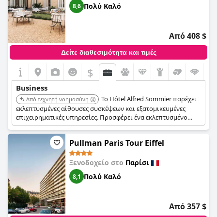
Πολύ Καλό
8,6
Από 408 $
Δείτε διαθεσιμότητα και τιμές
$
Business
Το Hôtel Alfred Sommier παρέχει
Από τεχνητή νοημοσύνη
εκλεπτυσμένες αίθουσες συσκέψεων και εξατομικευμένες
επιχειρηματικές υπηρεσίες. Προσφέρει ένα εκλεπτυσμένο
περιβάλλον κατάλληλο για εταιρικές εκδηλώσεις. Η κεντρική
τοποθεσία του ξενοδοχείου και η προσοχή στη λεπτομέρεια
Pullman Paris Tour Eiffel
ενισχύουν την ελκυστικότητά του για τους επαγγελματίες
ταξιδιώτες.
Ξενοδοχείο στο
Παρίσι
Πολύ Καλό
8,1
Από 357 $