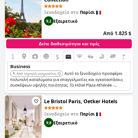
Ξενοδοχείο στο
Παρίσι
Εξαιρετικό
9,2
Από 1.825 $
Δείτε διαθεσιμότητα και τιμές
$
Business
Αυτό το ξενοδοχείο προσφέρει
Από τεχνητή νοημοσύνη
πολυτελή καταλύματα για επαγγελματίες και εγκαταστάσεις
συσκέψεων υψηλής ποιότητας. Το Hôtel Plaza Athénée -
Dorchester Collection περιλαμβάνει ιδιωτικές αίθουσες
συσκέψεων, internet υψηλής ταχύτητας και εξατομικευμένες
Le Bristol Paris, Oetker Hotels
υπηρεσίες, εξασφαλίζοντας μια απρόσκοπτη επαγγελματική
εμπειρία.
Ξενοδοχείο στο
Παρίσι
Εξαιρετικό
9,8