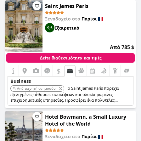
τοποθεσία του ξενοδοχείου και η προσοχή στη λεπτομέρεια
Saint James Paris
ενισχύουν την ελκυστικότητά του για επαγγελματίες
ταξιδιώτες.
Ξενοδοχείο στο
Παρίσι
Εξαιρετικό
9,5
Από 785 $
Δείτε διαθεσιμότητα και τιμές
$
Business
Το Saint James Paris παρέχει
Από τεχνητή νοημοσύνη
εξελιγμένες αίθουσες συσκέψεων και ολοκληρωμένες
επιχειρηματικές υπηρεσίες. Προσφέρει ένα πολυτελές
περιβάλλον για εταιρικές εκδηλώσεις. Η αποκλειστική
ατμόσφαιρα και η προνομιακή τοποθεσία του ξενοδοχείου το
Hotel Bowmann, a Small Luxury
καθιστούν κορυφαία επιλογή για απαιτητικούς
επαγγελματίες ταξιδιώτες.
Hotel of the World
Ξενοδοχείο στο
Παρίσι