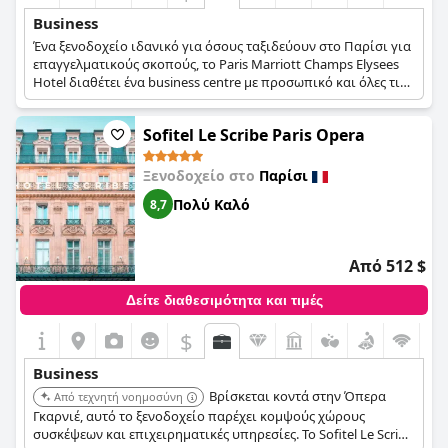
Business
Ένα ξενοδοχείο ιδανικό για όσους ταξιδεύουν στο Παρίσι για
επαγγελματικούς σκοπούς, το Paris Marriott Champs Elysees
Hotel διαθέτει ένα business centre με προσωπικό και όλες τις
παροχές και τον εξοπλισμό που μπορεί να χρειαστείτε,
υπηρεσίες μετάφρασης, 7 αίθουσες συνεδρίων και
Sofitel Le Scribe Paris Opera
επαγγελματικών συναντήσεων, καθώς και ευρύχωρες σουίτες
και δωμάτια με χώρο για εργασία, γρήγορη σύνδεση στο
ίντερνετ και χώρο για πάρκινγκ στο ξενοδοχείο.
Ξενοδοχείο στο
Παρίσι
Πολύ Καλό
8,7
Από 512 $
Δείτε διαθεσιμότητα και τιμές
$
Business
Βρίσκεται κοντά στην Όπερα
Από τεχνητή νοημοσύνη
Γκαρνιέ, αυτό το ξενοδοχείο παρέχει κομψούς χώρους
συσκέψεων και επιχειρηματικές υπηρεσίες. Το Sofitel Le Scribe