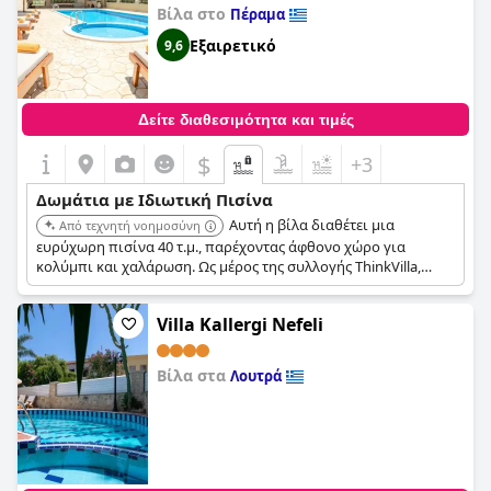
Βίλα στο
Πέραμα
Εξαιρετικό
9,6
Δείτε διαθεσιμότητα και τιμές
$
+3
Δωμάτια με Ιδιωτική Πισίνα
Αυτή η βίλα διαθέτει μια
Από τεχνητή νοημοσύνη
ευρύχωρη πισίνα 40 τ.μ., παρέχοντας άφθονο χώρο για
κολύμπι και χαλάρωση. Ως μέρος της συλλογής ThinkVilla,
υπόσχεται υψηλό επίπεδο ποιότητας και άνεσης.
Villa Kallergi Nefeli
Βίλα στα
Λουτρά
0,0