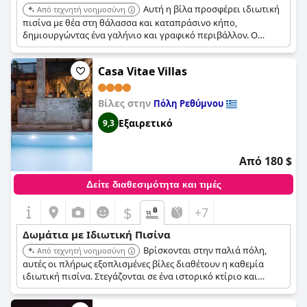
Αυτή η βίλα προσφέρει ιδιωτική
Από τεχνητή νοημοσύνη
πισίνα με θέα στη θάλασσα και καταπράσινο κήπο,
δημιουργώντας ένα γαλήνιο και γραφικό περιβάλλον. Ο
συνδυασμός φυσικής ομορφιάς και ιδιωτικότητας ενισχύει
την εμπειρία της πισίνας.
Casa Vitae Villas
Βίλες στην
Πόλη Ρεθύμνου
Εξαιρετικό
9,3
Από 180 $
Δείτε διαθεσιμότητα και τιμές
$
+7
Δωμάτια με Ιδιωτική Πισίνα
Βρίσκονται στην παλιά πόλη,
Από τεχνητή νοημοσύνη
αυτές οι πλήρως εξοπλισμένες βίλες διαθέτουν η καθεμία
ιδιωτική πισίνα. Στεγάζονται σε ένα ιστορικό κτίριο και
προσφέρουν ένα μείγμα ιστορικής γοητείας και σύγχρονων
εγκαταστάσεων, με ορισμένες βίλες να έχουν θερμαινόμενες