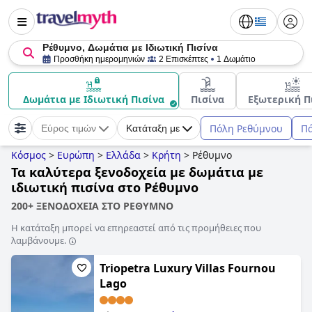
Ρέθυμνο, Δωμάτια με Ιδιωτική Πισίνα
Προσθήκη ημερομηνιών
2 Επισκέπτες
1 Δωμάτιο
Δωμάτια με Ιδιωτική Πισίνα
Πισίνα
Εξωτερική Π
Πόλη Ρεθύμνου
Π
Εύρος τιμών
Κατάταξη με
Κόσμος
>
Ευρώπη
>
Ελλάδα
>
Κρήτη
>
Ρέθυμνο
Τα καλύτερα ξενοδοχεία με δωμάτια με
ιδιωτική πισίνα στο Ρέθυμνο
200+ ΞΕΝΟΔΟΧΕΙΑ ΣΤΟ ΡΕΘΥΜΝΟ
Η κατάταξη μπορεί να επηρεαστεί από τις προμήθειες που
λαμβάνουμε.
Triopetra Luxury Villas Fournou
Lago