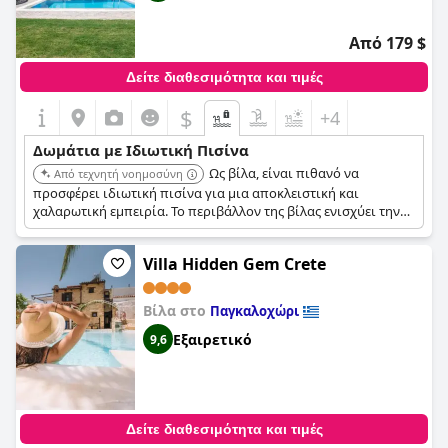
Από 179 $
Δείτε διαθεσιμότητα και τιμές
$
+4
Δωμάτια με Ιδιωτική Πισίνα
Ως βίλα, είναι πιθανό να
Από τεχνητή νοημοσύνη
προσφέρει ιδιωτική πισίνα για μια αποκλειστική και
χαλαρωτική εμπειρία. Το περιβάλλον της βίλας ενισχύει την
αίσθηση ιδιωτικότητας και ηρεμίας.
Villa Hidden Gem Crete
Βίλα στο
Παγκαλοχώρι
Εξαιρετικό
9,6
Δείτε διαθεσιμότητα και τιμές