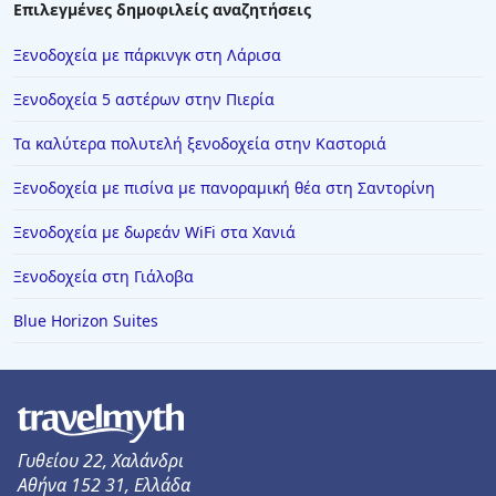
Επιλεγμένες δημοφιλείς αναζητήσεις
Ξενοδοχεία με δωμάτια με ιδιωτική πισίνα στην
Κέα
Ξενοδοχεία με πάρκινγκ στη Λάρισα
Ξενοδοχεία με δωμάτια με ιδιωτική πισίνα στην
Τήνο
Ξενοδοχεία 5 αστέρων στην Πιερία
Ξενοδοχεία με δωμάτια με ιδιωτική πισίνα στην
Τα καλύτερα πολυτελή ξενοδοχεία στην Καστοριά
Αντίπαρο
Ξενοδοχεία με πισίνα με πανοραμική θέα στη Σαντορίνη
Ξενοδοχεία με δωμάτια με ιδιωτική πισίνα στη
Σκόπελο
Ξενοδοχεία με δωρεάν WiFi στα Χανιά
Ξενοδοχεία στη Γιάλοβα
Blue Horizon Suites
Γυθείου 22, Χαλάνδρι
Αθήνα 152 31, Ελλάδα