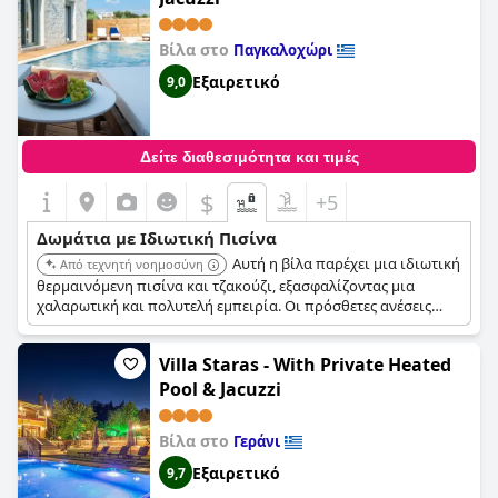
ιδιωτικότητας γύρω από την περιοχή της πισίνας. Παρά αυτά
τα μικρά ζητήματα, οι περισσότεροι επισκέπτες είναι
ευχαριστημένοι με τις ιδιωτικές πισίνες και εκτιμούν την
Βίλα στο
Παγκαλοχώρι
όμορφη θέα και τα ηλιοβασιλέματα που προσφέρουν.
Εξαιρετικό
9,0
Ορισμένοι επισκέπτες σημειώνουν ότι η πισίνα μπορεί να
λερωθεί γρήγορα, αλλά το προσωπικό του ξενοδοχείου την
καθαρίζει αμέσως κατόπιν αιτήματος. Συνολικά, οι επισκέπτες
μπορούν να απολαύσουν μια άνετη και πολυτελή διαμονή με
Δείτε διαθεσιμότητα και τιμές
το πρόσθετο πλεονέκτημα της ιδιωτικής πισίνας.
$
+5
Δωμάτια με Ιδιωτική Πισίνα
Αυτή η βίλα παρέχει μια ιδιωτική
Από τεχνητή νοημοσύνη
θερμαινόμενη πισίνα και τζακούζι, εξασφαλίζοντας μια
χαλαρωτική και πολυτελή εμπειρία. Οι πρόσθετες ανέσεις
ενισχύουν τη συνολική απόλαυση και την ιδιωτικότητα της
περιοχής της πισίνας.
Villa Staras - With Private Heated
Pool & Jacuzzi
Βίλα στο
Γεράνι
Εξαιρετικό
9,7