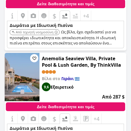
Δείτε διαθεσιμότητα και τιμές
$
+4
Δωμάτια με Ιδιωτική Πισίνα
Ως βίλα, έχει σχεδιαστεί για να
Από τεχνητή νοημοσύνη
προσφέρει ιδιωτικότητα και αποκλειστικότητα. Η ιδιωτική
πισίνα επιτρέπει στους επισκέπτες να απολαύσουν ένα
απομονωμένο και χαλαρωτικό μπάνιο.
Anemolia Seaview Villa, Private
Pool & Lush Garden, By ThinkVilla
Βίλα στο
Γεράνι
Εξαιρετικό
9,6
Από 287 $
Δείτε διαθεσιμότητα και τιμές
$
+4
Δωμάτια με Ιδιωτική Πισίνα