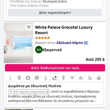
καταλύματα εξασφαλίζουν μια ολοκληρωμένη διαμονή.
Τοποθεσία της πισίνας:
Εξωτερική πισίνα
Επιπλέον, η δυνατότητα φιλοξενίας κατοικίδιων ζώων και η
Στην πισίνα υπάρχει επίσης:
διαθεσιμότητα ποδηλάτων για την εξερεύνηση του
καθορισμένος χώρος για παιδιά
Δείτε περισσότερα
περιβάλλοντος προσθέτουν στην ευελιξία και την
ελκυστικότητα της εμπειρίας της βίλας. Είτε πρόκειται για
οικογενειακές διακοπές, είτε για μια απόδραση με φίλους, είτε
White Palace Grecotel Luxury
για μια ρομαντική απόδραση, η Villa Vagelia και οι ιδιωτικές
πισίνες της αποτελούν ένα ευχάριστο και γαλήνιο κατάλυμα.
Resort
Resort στον
Αδελιανό Κάμπο
Εξαιρετικό
9,0
Από 295 $
Δείτε διαθεσιμότητα και τιμές
$
Δωμάτια με Ιδιωτική Πισίνα
Αυτό το παραθαλάσσιο θέρετρο
Από τεχνητή νοημοσύνη
διαθέτει κομψές βίλες με ιδιωτικές πισίνες, προσφέροντας
εκπληκτική θέα στη θάλασσα. Οι επισκέπτες μπορούν να
απολαύσουν μια ιδιωτική και πολυτελή εμπειρία στην
πισίνα, ενώ έχουν πρόσβαση στις διάφορες εγκαταστάσεις και