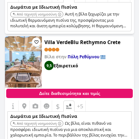
Δωμάτια με Ιδιωτική Πισίνα
Αυτή η βίλα ξεχωρίζει με την
Από τεχνητή νοημοσύνη
ιδιωτική θερμαινόμενη πισίνα της, προσφέροντας μια
πολυτελή και άνετη εμπειρία κολύμβησης. Η θερμαινόμενη
λειτουργία εξασφαλίζει ότι η πισίνα μπορεί να
απολαμβάνεται σε διάφορες καιρικές συνθήκες.
Villa VerdeBlu Rethymno Crete
Βίλα στην
Πόλη Ρεθύμνου
Εξαιρετικό
9,5
Δείτε διαθεσιμότητα και τιμές
$
+5
Δωμάτια με Ιδιωτική Πισίνα
Ως βίλα, είναι πιθανό να
Από τεχνητή νοημοσύνη
προσφέρει ιδιωτική πισίνα για μια αποκλειστική και
χαλαρωτική εμπειρία. Το περιβάλλον της βίλας ενισχύει την