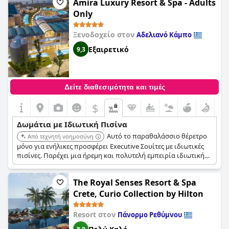
Amira Luxury Resort & Spa - Adults
του θέρετρου και την πρόσβαση στην παραλία.
Only
Ξενοδοχείο στον
Αδελιανό Κάμπο
Εξαιρετικό
9,3
Δείτε διαθεσιμότητα και τιμές
$
Δωμάτια με Ιδιωτική Πισίνα
Αυτό το παραθαλάσσιο θέρετρο
Από τεχνητή νοημοσύνη
μόνο για ενήλικες προσφέρει Executive Σουίτες με ιδιωτικές
πισίνες. Παρέχει μια ήρεμη και πολυτελή εμπειρία ιδιωτικής
πισίνας με το πρόσθετο πλεονέκτημα των ανέσεων του
θέρετρου προσαρμοσμένων για ενήλικες.
The Royal Senses Resort & Spa
Crete, Curio Collection by Hilton
Resort στον
Πάνορμο Ρεθύμνου