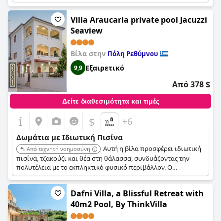
αίσθηση ιδιωτικότητας και ηρεμίας.
Villa Araucaria private pool Jacuzzi
Seaview
Βίλα στην
Πόλη Ρεθύμνου
Εξαιρετικό
9,9
Από 378 $
Δείτε διαθεσιμότητα και τιμές
$
+6
Δωμάτια με Ιδιωτική Πισίνα
Αυτή η βίλα προσφέρει ιδιωτική
Από τεχνητή νοημοσύνη
πισίνα, τζακούζι και θέα στη θάλασσα, συνδυάζοντας την
πολυτέλεια με το εκπληκτικό φυσικό περιβάλλον. Ο
συνδυασμός ανέσεων και θέας προσφέρει μια αξέχαστη
εμπειρία στην πισίνα.
Dafni Villa, a Blissful Retreat with
40m2 Pool, By ThinkVilla