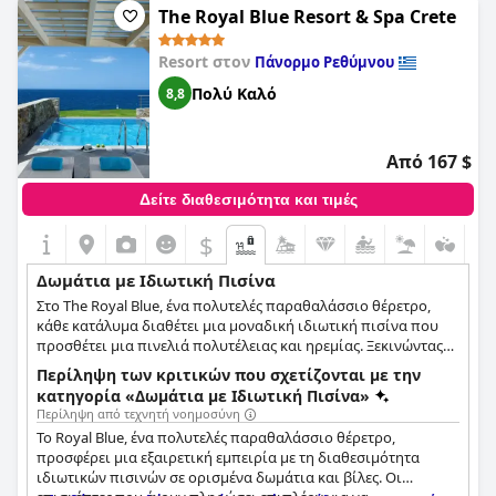
The Royal Blue Resort & Spa Crete
υπηρεσίες του θέρετρου.
Resort στον
Πάνορμο Ρεθύμνου
Πολύ Καλό
8,8
Από 167 $
Δείτε διαθεσιμότητα και τιμές
$
Δωμάτια με Ιδιωτική Πισίνα
Στο The Royal Blue, ένα πολυτελές παραθαλάσσιο θέρετρο,
κάθε κατάλυμα διαθέτει μια μοναδική ιδιωτική πισίνα που
προσθέτει μια πινελιά πολυτέλειας και ηρεμίας. Ξεκινώντας
από την Οικογενειακή Σουίτα, ο γενναιόδωρος χώρος των 55
Περίληψη των κριτικών που σχετίζονται με την
τ.μ. είναι υπερυψωμένος με ιδιωτική πισίνα, προσφέροντας
κατηγορία «Δωμάτια με Ιδιωτική Πισίνα»
ένα ακαταμάχητο χαρακτηριστικό για αξέχαστες
Περίληψη από τεχνητή νοημοσύνη
οικογενειακές στιγμές με θέα στη θάλασσα που κόβει την
Το Royal Blue, ένα πολυτελές παραθαλάσσιο θέρετρο,
ανάσα. Το Luxury Room, προσεκτικά διακοσμημένο και
προσφέρει μια εξαιρετική εμπειρία με τη διαθεσιμότητα
εξοπλισμένο με τη δική του ιδιωτική πισίνα, προσφέρει όχι
ιδιωτικών πισινών σε ορισμένα δωμάτια και βίλες. Οι
μόνο υπέροχη εσωτερική διακόσμηση αλλά και μοναδική και