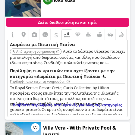
Πολύ Καλό
8,9
Δείτε διαθεσιμότητα και τιμές
$
Δωμάτια με Ιδιωτική Πισίνα
Αυτό το 5άστερο θέρετρο παρέχει
Από τεχνητή νοημοσύνη
μια επιλογή από δωμάτια, σουίτες και βίλες που διαθέτουν
ιδιωτικές πισίνες. Συνδυάζει πολυτελείς ανέσεις και
υπηρεσίες με την αποκλειστικότητα μιας ιδιωτικής πισίνας,
Περίληψη των κριτικών που σχετίζονται με την
απευθυνόμενο τόσο σε οικογένειες όσο και σε ζευγάρια που
κατηγορία «Δωμάτια με Ιδιωτική Πισίνα»
αναζητούν μια υψηλής ποιότητας εμπειρία ιδιωτικής πισίνας.
Περίληψη από τεχνητή νοημοσύνη
Το Royal Senses Resort Crete, Curio Collection by Hilton
προσφέρει στους επισκέπτες την πολυτέλεια της ιδιωτικής
πισίνας στα δωμάτιά τους, με πολλούς επισκέπτες να
επιλέγουν την αναβάθμιση σε δωμάτια με αυτό το
Διαβάστε περιλήψεις από κριτικές για όλες τις κατηγορίες
χαρακτηριστικό. Οι κριτικές αναφέρουν ότι τα δωμάτια είναι
καλά εξοπλισμένα και διαθέτουν υπέροχες ιδιωτικές πισίνες.
Ωστόσο, ορισμένοι επισκέπτες προειδοποιούν ότι η πισίνα
στο δωμάτιο μπορεί να είναι μικρή και άλλοι σημειώνουν ότι
Villa Vera - With Private Pool &
ο σχεδιασμός των βίλες μπορεί να οδηγήσει σε έλλειψη
Jacuzzi