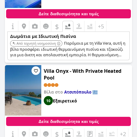
Δείτε διαθεσιμότητα και τιμές
$
+5
Δωμάτια με Ιδιωτική Πισίνα
Παρόμοια με τη Villa Vera, αυτή η
Από τεχνητή νοημοσύνη
βίλα προσφέρει ιδιωτική θερμαινόμενη πισίνα και τζακούζι
για μια άνετη και απολαυστική εμπειρία. Η θερμαινόμενη
πισίνα επιτρέπει την απόλαυση όλο το χρόνο, ανεξαρτήτως
καιρού.
Villa Onyx - With Private Heated
Pool
Βίλα στο
Ατσιπόπουλο
Εξαιρετικό
10
Δείτε διαθεσιμότητα και τιμές
$
+2