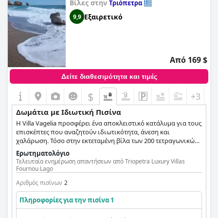
Βίλες στην
Τριόπετρα
Εξαιρετικό
9,9
Από 169 $
Δείτε διαθεσιμότητα και τιμές
$
+3
Δωμάτια με Ιδιωτική Πισίνα
Η Villa Vagelia προσφέρει ένα αποκλειστικό κατάλυμα για τους
επισκέπτες που αναζητούν ιδιωτικότητα, άνεση και
χαλάρωση. Τόσο στην εκτεταμένη βίλα των 200 τετραγωνικών
μέτρων όσο και στον ξεχωριστό όροφο των 100 τετραγωνικών
Ερωτηματολόγιο
μέτρων, οι επισκέπτες μπορούν να απολαύσουν την
Τελευταία ενημέρωση απαντήσεων από Triopetra Luxury Villas
πολυτέλεια των δικών τους ιδιωτικών πισινών. Αυτές οι
Fournou Lago
πισίνες λειτουργούν ως προσωπικές οάσεις, ιδανικές για
Αριθμός πισίνων
2
χαλαρές βουτιές ή για απλή χαλάρωση δίπλα στην πισίνα
στον ελληνικό ήλιο. Ενισχυμένα με σύγχρονες ανέσεις, όπως
Πληροφορίες για την πισίνα 1
πλήρως εξοπλισμένες κουζίνες, κλιματισμό, WiFi, έξυπνες
τηλεοράσεις και εξωτερικό χώρο στάθμευσης, αυτά τα