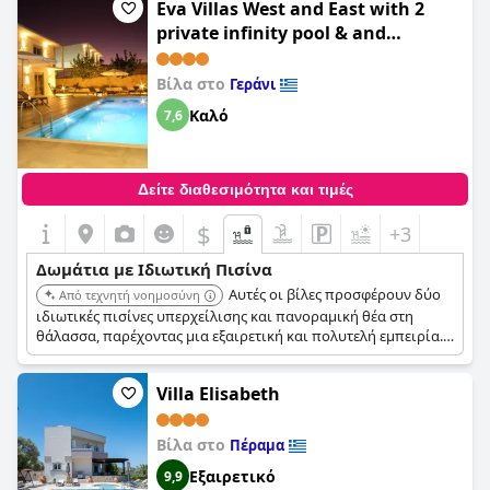
Eva Villas West and East with 2
ιδιωτικές πισίνες.
private infinity pool & and
panoramic sea view
Βίλα στο
Γεράνι
Καλό
7,6
Δείτε διαθεσιμότητα και τιμές
$
+3
Δωμάτια με Ιδιωτική Πισίνα
Αυτές οι βίλες προσφέρουν δύο
Από τεχνητή νοημοσύνη
ιδιωτικές πισίνες υπερχείλισης και πανοραμική θέα στη
θάλασσα, παρέχοντας μια εξαιρετική και πολυτελή εμπειρία.
Οι πισίνες υπερχείλισης και η εκπληκτική θέα δημιουργούν
μια αξέχαστη και χαλαρωτική ατμόσφαιρα.
Villa Elisabeth
Βίλα στο
Πέραμα
Εξαιρετικό
9,9