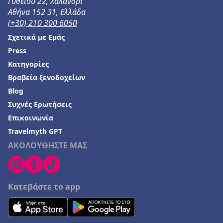
Γυθείου 22, Χαλάνδρι
Ξενοδοχεία στην Αμμουδιά
Αθήνα 152 31, Ελλάδα
(+30) 210 300 6050
Ξενοδοχεία σε Αιτωλικό
Σχετικά με Εμάς
Ξενοδοχεία στο Μουζάκι
Press
Ξενοδοχεία στο Δρέπανο
Κατηγορίες
Ξενοδοχεία στο Κανάλι
Βραβεία ξενοδοχείων
Blog
Ξενοδοχεία στον Πλακιά
Συχνές Ερωτήσεις
Ξενοδοχεία στην Καλόγρια
Επικοινωνία
Travelmyth GPT
ΑΚΟΛΟΥΘΗΣΤΕ ΜΑΣ
Κατεβάστε το app