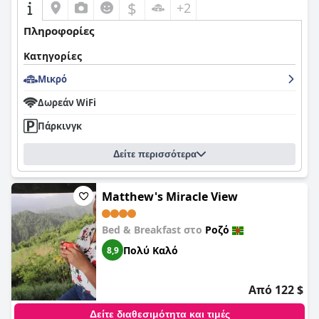
$
+2
Πληροφορίες
Κατηγορίες
Μικρό
Δωρεάν WiFi
Πάρκινγκ
Δείτε περισσότερα
Matthew's Miracle View
Bed & Breakfast στο
Ροζό
Πολύ Καλό
8,9
Από 122 $
Δείτε διαθεσιμότητα και τιμές