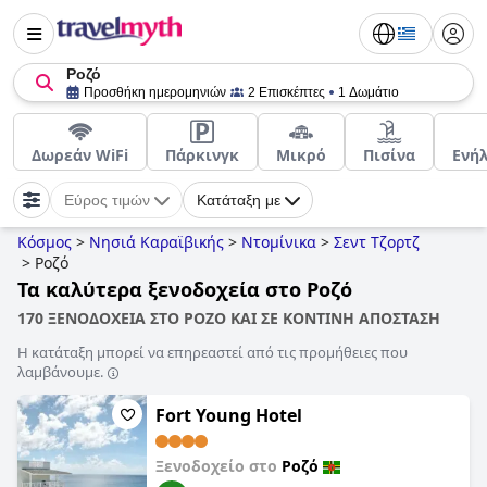
Ροζό
Προσθήκη ημερομηνιών
2 Επισκέπτες
1 Δωμάτιο
Δωρεάν WiFi
Πάρκινγκ
Μικρό
Πισίνα
Ενή
Εύρος τιμών
Κατάταξη με
Κόσμος
>
Νησιά Καραϊβικής
>
Ντομίνικα
>
Σεντ Τζορτζ
>
Ροζό
Τα καλύτερα ξενοδοχεία στο Ροζό
170 ΞΕΝΟΔΟΧΕΙΑ ΣΤΟ ΡΟΖΟ ΚΑΙ ΣΕ ΚΟΝΤΙΝΗ ΑΠΟΣΤΑΣΗ
Η κατάταξη μπορεί να επηρεαστεί από τις προμήθειες που
λαμβάνουμε.
Fort Young Hotel
Ξενοδοχείο στο
Ροζό