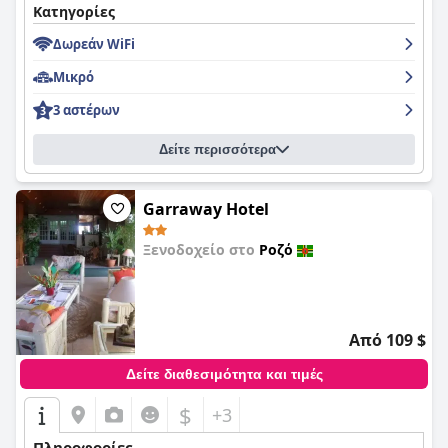
Κατηγορίες
Δωρεάν WiFi
Μικρό
3 αστέρων
Δείτε περισσότερα
Garraway Hotel
Ξενοδοχείο στο
Ροζό
0,0
Από 109 $
Δείτε διαθεσιμότητα και τιμές
$
+3
Πληροφορίες