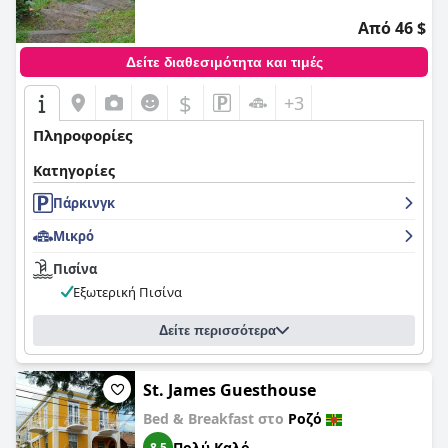
Από 46 $
Δείτε διαθεσιμότητα και τιμές
$
+3
Πληροφορίες
Κατηγορίες
Πάρκινγκ
Μικρό
Πισίνα
Εξωτερική Πισίνα
Δείτε περισσότερα
St. James Guesthouse
Bed & Breakfast στο
Ροζό
Πολύ Καλό
8,5