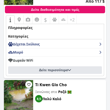
Από 117 $
Δείτε διαθεσιμότητα και τιμές
$
+2
Πληροφορίες
Κατηγορίες
Δέχεται Σκύλους
Μικρό
Δωρεάν WiFi
Δείτε περισσότερα
Ti Kwen Glo Cho
Ξενώνας στο
Ροζό
Πολύ Καλό
8,5