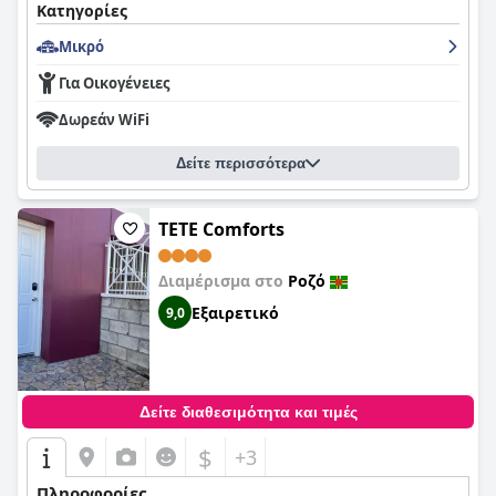
Κατηγορίες
Μικρό
Για Οικογένειες
Δωρεάν WiFi
Δείτε περισσότερα
TETE Comforts
Διαμέρισμα στο
Ροζό
Εξαιρετικό
9,0
Δείτε διαθεσιμότητα και τιμές
$
+3
Πληροφορίες