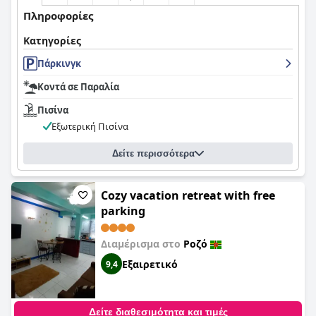
Πληροφορίες
Κατηγορίες
Πάρκινγκ
Κοντά σε Παραλία
Πισίνα
Εξωτερική Πισίνα
Δείτε περισσότερα
Cozy vacation retreat with free
parking
Διαμέρισμα στο
Ροζό
Εξαιρετικό
9,4
Δείτε διαθεσιμότητα και τιμές