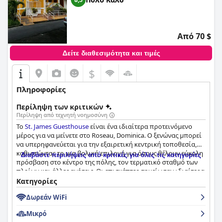
Από 70 $
Δείτε διαθεσιμότητα και τιμές
$
Πληροφορίες
Περίληψη των κριτικών
Περίληψη από τεχνητή νοημοσύνη
Το
St. James Guesthouse
είναι ένα ιδιαίτερα προτεινόμενο
μέρος για να μείνετε στο Roseau, Dominica. Ο ξενώνας μπορεί
να υπερηφανεύεται για την εξαιρετική κεντρική τοποθεσία,
καθιστώντας το μια βολική επιλογή για όσους θέλουν εύκολη
Διαβάστε περιλήψεις από κριτικές για όλες τις κατηγορίες
πρόσβαση στο κέντρο της πόλης, τον τερματικό σταθμό των
πλοίων και άλλες ανέσεις. Οι επισκέπτες σημείωσαν ιδιαίτερα
την ευκολία του να μπορούν να περπατήσουν σε
Κατηγορίες
παντοπωλεία, εστιατόρια, καταστήματα με σουβενίρ και άλλα
Δωρεάν WiFi
αξιοθέατα από το ξενοδοχείο. Παρά την κεντρική του
τοποθεσία, οι επισκέπτες εκτίμησαν ότι το κατάλυμα
Μικρό
βρίσκεται σε έναν ήσυχο δρόμο με υπέροχη θέα στη θάλασσα.