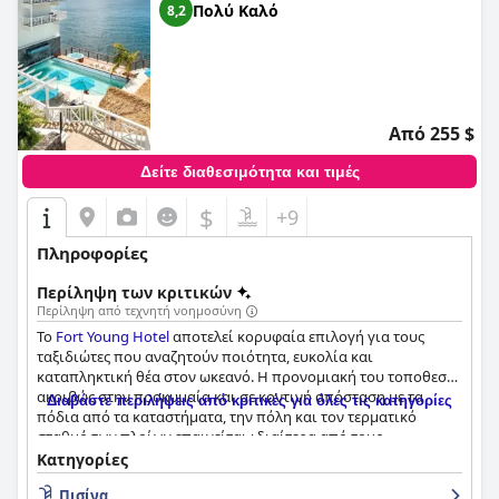
Πολύ Καλό
8,2
Από 255 $
Δείτε διαθεσιμότητα και τιμές
$
+9
Πληροφορίες
Περίληψη των κριτικών
Περίληψη από τεχνητή νοημοσύνη
Το
Fort Young Hotel
αποτελεί κορυφαία επιλογή για τους
ταξιδιώτες που αναζητούν ποιότητα, ευκολία και
καταπληκτική θέα στον ωκεανό. Η προνομιακή του τοποθεσία
ακριβώς στην προκυμαία και σε κοντινή απόσταση με τα
Διαβάστε περιλήψεις από κριτικές για όλες τις κατηγορίες
πόδια από τα καταστήματα, την πόλη και τον τερματικό
σταθμό των πλοίων επαινείται ιδιαίτερα από τους
επισκέπτες. Τα ευρύχωρα και μοντέρνα δωμάτια προσφέρουν
Κατηγορίες
εκπληκτική θέα στη θάλασσα και είναι άρτια εξοπλισμένα με
Πισίνα
ψυγεία, κουζίνες και όμορφα μπάνια. Οι επιλογές πρωινού