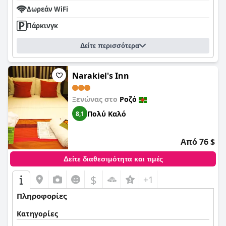
Δωρεάν WiFi
Πάρκινγκ
Δείτε περισσότερα
Narakiel's Inn
Ξενώνας στο
Ροζό
Πολύ Καλό
8,1
Από 76 $
Δείτε διαθεσιμότητα και τιμές
$
+1
Πληροφορίες
Κατηγορίες