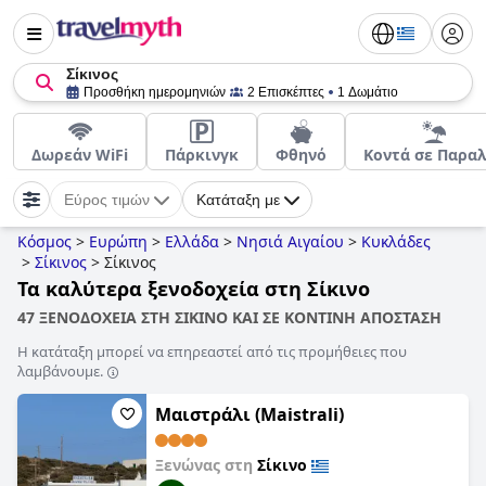
Σίκινος
Προσθήκη ημερομηνιών
2 Επισκέπτες
1 Δωμάτιο
Δωρεάν WiFi
Πάρκινγκ
Φθηνό
Κοντά σε Παραλ
Εύρος τιμών
Κατάταξη με
Κόσμος
>
Ευρώπη
>
Ελλάδα
>
Νησιά Αιγαίου
>
Κυκλάδες
>
Σίκινος
>
Σίκινος
Τα καλύτερα ξενοδοχεία στη Σίκινο
47 ΞΕΝΟΔΟΧΕΙΑ ΣΤΗ ΣΙΚΙΝΟ ΚΑΙ ΣΕ ΚΟΝΤΙΝΗ ΑΠΟΣΤΑΣΗ
Η κατάταξη μπορεί να επηρεαστεί από τις προμήθειες που
λαμβάνουμε.
Μαιστράλι (Maistrali)
Ξενώνας στη
Σίκινο