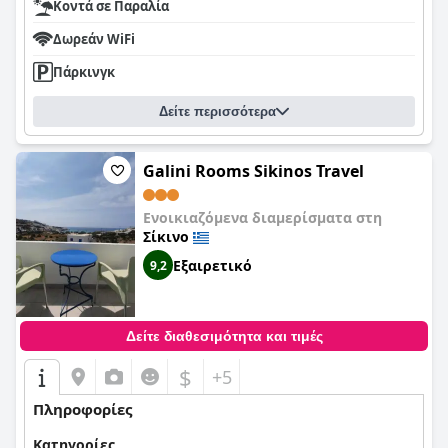
Κοντά σε Παραλία
Δωρεάν WiFi
Πάρκινγκ
Δείτε περισσότερα
Galini Rooms Sikinos Travel
Ενοικιαζόμενα διαμερίσματα στη
Σίκινο
Εξαιρετικό
9,2
Δείτε διαθεσιμότητα και τιμές
$
+5
Πληροφορίες
Κατηγορίες