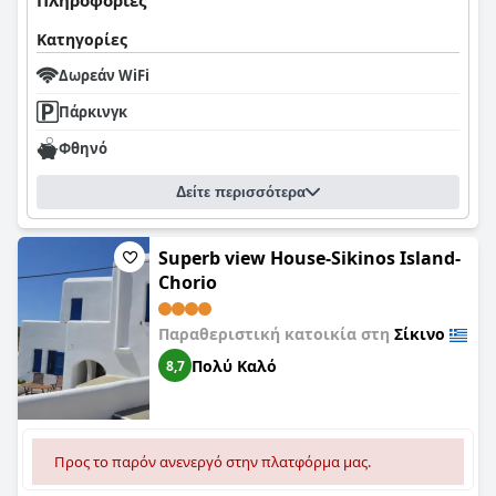
Πληροφορίες
Κατηγορίες
Δωρεάν WiFi
Πάρκινγκ
Φθηνό
Δείτε περισσότερα
Superb view House-Sikinos Island-
Chorio
Παραθεριστική κατοικία στη
Σίκινο
Πολύ Καλό
8,7
Προς το παρόν ανενεργό στην πλατφόρμα μας.