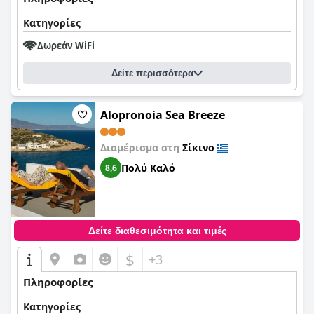
Κατηγορίες
Δωρεάν WiFi
Δείτε περισσότερα
Alopronoia Sea Breeze
Διαμέρισμα στη
Σίκινο
Πολύ Καλό
8,6
Δείτε διαθεσιμότητα και τιμές
$
+3
Πληροφορίες
Κατηγορίες