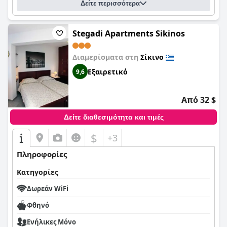
Δείτε περισσότερα
Stegadi Apartments Sikinos
Διαμερίσματα στη
Σίκινο
Εξαιρετικό
9,6
Από 32 $
Δείτε διαθεσιμότητα και τιμές
$
+3
Πληροφορίες
Κατηγορίες
Δωρεάν WiFi
Φθηνό
Ενήλικες Μόνο