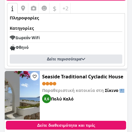
$
+2
Πληροφορίες
Κατηγορίες
Δωρεάν WiFi
Φθηνό
Δείτε περισσότερα
Seaside Traditional Cycladic House
Παραθεριστική κατοικία στη
Σίκινο
Πολύ Καλό
8,6
Δείτε διαθεσιμότητα και τιμές