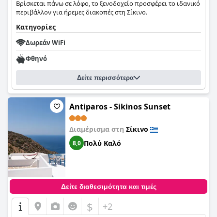
Βρίσκεται πάνω σε λόφο, το ξενοδοχείο προσφέρει το ιδανικό
περιβάλλον για ήρεμες διακοπές στη Σίκινο.
Κατηγορίες
Δωρεάν WiFi
Φθηνό
Δείτε περισσότερα
Antiparos - Sikinos Sunset
Διαμέρισμα στη
Σίκινο
Πολύ Καλό
8,0
Δείτε διαθεσιμότητα και τιμές
$
+2