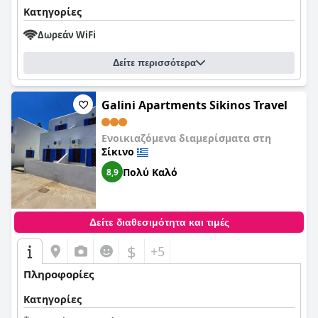
Κατηγορίες
Δωρεάν WiFi
Δείτε περισσότερα
Galini Apartments Sikinos Travel
Ενοικιαζόμενα διαμερίσματα στη
Σίκινο
Πολύ Καλό
8,9
Δείτε διαθεσιμότητα και τιμές
$
+5
Πληροφορίες
Κατηγορίες