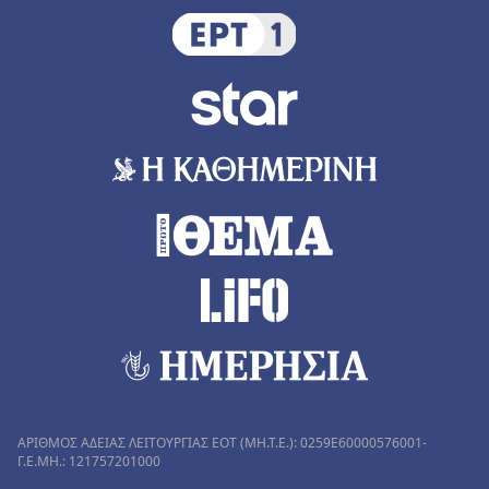
ΑΡΙΘΜΟΣ ΑΔΕΙΑΣ ΛΕΙΤΟΥΡΓΙΑΣ ΕΟΤ (MH.T.E.): 0259Ε60000576001-
Γ.Ε.ΜΗ.: 121757201000