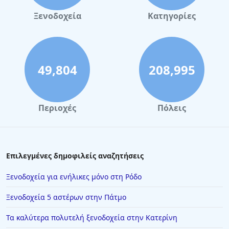
Ξενοδοχεία στην Πόλη Χανίων
Ξενοδοχεία
Κατηγορίες
Ξενοδοχεία στα Σύβοτα
Ξενοδοχεία στη Μύκονο
Ξενοδοχεία στη Μονεμβασιά
49,804
208,995
Ξενοδοχεία στην Πορταριά
Ξενοδοχεία στην Καλαμπάκα
Περιοχές
Πόλεις
Ξενοδοχεία στην Αμμουλιανή
Ξενοδοχεία στη Βιέννη
Ξενοδοχεία στη Φλώρινα
Επιλεγμένες δημοφιλείς αναζητήσεις
Ξενοδοχεία στη Σάρτη
Ξενοδοχεία για ενήλικες μόνο στη Ρόδο
Ξενοδοχεία στην Πελοπόννησο
Ξενοδοχεία 5 αστέρων στην Πάτμο
Ξενοδοχεία στην Εύβοια
Τα καλύτερα πολυτελή ξενοδοχεία στην Κατερίνη
Ξενοδοχεία στην Πύλο