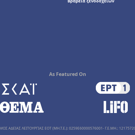
Βραβεία ξενοδοχείων
As Featured On
ΜΟΣ ΑΔΕΙΑΣ ΛΕΙΤΟΥΡΓΙΑΣ ΕΟΤ (MH.T.E.): 0259Ε60000576001- Γ.Ε.ΜΗ.: 1217572