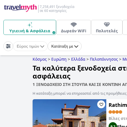
7,258,491 ξενοδοχεία
σε 60 κατηγορίες
Υγιεινή & Ασφάλεια
Δωρεάν WiFi
Πολυτελές
Εύρος τιμών
Κατάταξη με
Κόσμος
>
Ευρώπη
>
Ελλάδα
>
Πελοπόννησος
>
Μ
Τα καλύτερα ξενοδοχεία στ
ασφάλειας
1 ΞΕΝΟΔΟΧΕΙΟ ΣΤΗ ΣΤΟΥΠΑ ΚΑΙ ΣΕ ΚΟΝΤΙΝΗ Α
Η κατάταξη μπορεί να επηρεαστεί από τις προμήθειε
Rathima
Βίλες στ
Εξαι
9,2