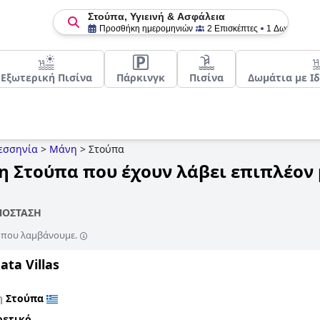
Στούπα, Υγιεινή & Ασφάλεια
Προσθήκη ημερομηνιών
2 Επισκέπτες
1 Δωμάτιο
Εξωτερική Πισίνα
Πάρκινγκ
Πισίνα
Δωμάτια με Ι
εσσηνία
>
Μάνη
>
Στούπα
η Στούπα που έχουν λάβει επιπλέον 
ΠΟΣΤΑΣΗ
ς που λαμβάνουμε.
ta Villas
η
Στούπα
ρετικό