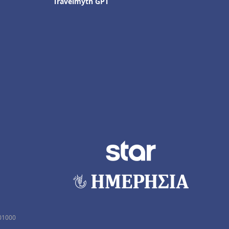
Travelmyth GPT
01000