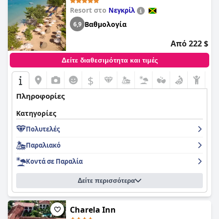
Resort στο
Νεγκρίλ
Βαθμολογία
6,9
Από 222 $
Δείτε διαθεσιμότητα και τιμές
$
Πληροφορίες
Κατηγορίες
Πολυτελές
Παραλιακό
Κοντά σε Παραλία
Δείτε περισσότερα
Charela Inn