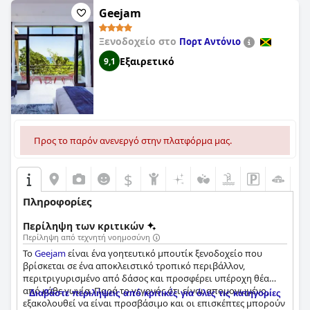
να τον βρίσκουν όμορφο. Τα κρεβάτια επαινούνται σταθερά
Geejam
ως άνετα με τους επισκέπτες να απολαμβάνουν έναν
ξεκούραστο ύπνο. Συνολικά, ενώ υπάρχουν κάποιοι τομείς
Ξενοδοχείο στο
Πορτ Αντόνιο
για βελτίωση, το
The Jamaica Pegasus Hotel
προσφέρει ένα
καθαρό και ελκυστικό μέρος για διαμονή με εξαιρετική
Εξαιρετικό
9,1
τοποθεσία και φιλικό προσωπικό.
Προς το παρόν ανενεργό στην πλατφόρμα μας.
$
Πληροφορίες
Περίληψη των κριτικών
Περίληψη από τεχνητή νοημοσύνη
Το
Geejam
είναι ένα γοητευτικό μπουτίκ ξενοδοχείο που
βρίσκεται σε ένα αποκλειστικό τροπικό περιβάλλον,
περιτριγυρισμένο από δάσος και προσφέρει υπέροχη θέα
από κάθε γωνία. Παρά το γεγονός ότι είναι απομονωμένο,
Διαβάστε περιλήψεις από κριτικές για όλες τις κατηγορίες
εξακολουθεί να είναι προσβάσιμο και οι επισκέπτες μπορούν