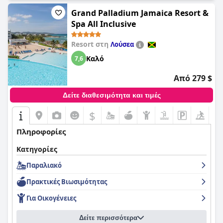
Grand Palladium Jamaica Resort &
Spa All Inclusive
Resort στη
Λούσεα
Καλό
7,6
Από 279 $
Δείτε διαθεσιμότητα και τιμές
$
Πληροφορίες
Κατηγορίες
Παραλιακό
Πρακτικές Bιωσιμότητας
Για Οικογένειες
Δείτε περισσότερα