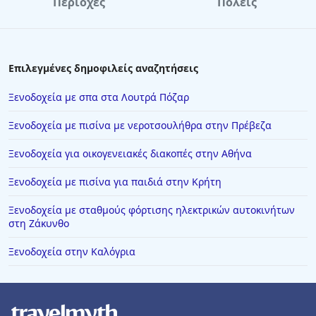
Περιοχές
Πόλεις
Ξενοδοχεία στο Αγρίνιο
Ξενοδοχεία στη Βουδαπέστη
Ξενοδοχεία στα Κύθηρα
Επιλεγμένες δημοφιλείς αναζητήσεις
Ξενοδοχεία στην Ουρανούπολη
Ξενοδοχεία με σπα στα Λουτρά Πόζαρ
Ξενοδοχεία στον Άγιο Νικόλαο
Ξενοδοχεία με πισίνα με νεροτσουλήθρα στην Πρέβεζα
Ξενοδοχεία στη Δημητσάνα
Ξενοδοχεία για οικογενειακές διακοπές στην Αθήνα
Ξενοδοχεία στην Ιτέα
Ξενοδοχεία με πισίνα για παιδιά στην Κρήτη
Ξενοδοχεία στο Άμστερνταμ
Ξενοδοχεία στη Λευκωσία
Ξενοδοχεία με σταθμούς φόρτισης ηλεκτρικών αυτοκινήτων
στη Ζάκυνθο
Ξενοδοχεία στη Γιάλοβα
Ξενοδοχεία στην Καλόγρια
Ξενοδοχεία στην Αμαλιάδα
Ξενοδοχεία στην Πιερία
Ξενοδοχεία στην Πράμαντα