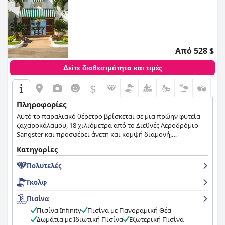
Από 528 $
Δείτε διαθεσιμότητα και τιμές
$
Πληροφορίες
Αυτό το παραλιακό θέρετρο βρίσκεται σε μια πρώην φυτεία
ζαχαροκάλαμου, 18 χιλιόμετρα από το Διεθνές Αεροδρόμιο
Sangster και προσφέρει άνετη και κομψή διαμονή,
εμποτισμένη με τη ζεστή Τζαμαϊκανή φιλοξενία.
Κατηγορίες
Πολυτελές
Γκολφ
Πισίνα
Πισίνα Infinity
Πισίνα με Πανοραμική Θέα
Δωμάτια με Ιδιωτική Πισίνα
Εξωτερική Πισίνα