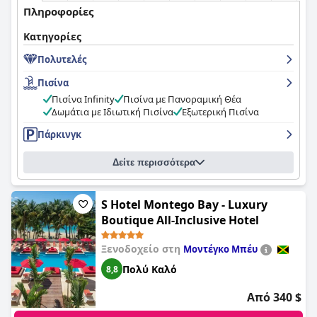
Πληροφορίες
Κατηγορίες
Πολυτελές
Πισίνα
Πισίνα Infinity
Πισίνα με Πανοραμική Θέα
Δωμάτια με Ιδιωτική Πισίνα
Εξωτερική Πισίνα
Πάρκινγκ
Δείτε περισσότερα
S Hotel Montego Bay - Luxury
Boutique All-Inclusive Hotel
Ξενοδοχείο στη
Μοντέγκο Μπέυ
Πολύ Καλό
8,8
Από 340 $