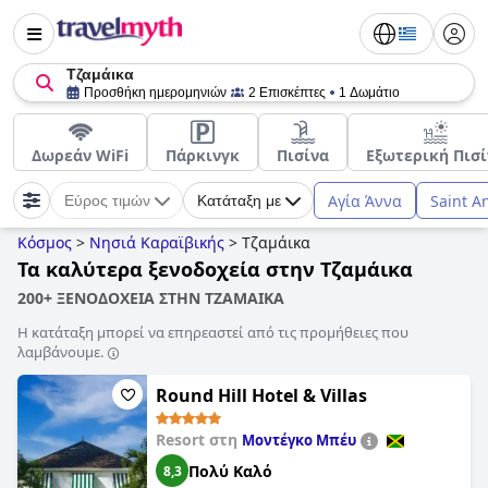
Τζαμάικα
Προσθήκη ημερομηνιών
2 Επισκέπτες
1 Δωμάτιο
Δωρεάν WiFi
Πάρκινγκ
Πισίνα
Εξωτερική Πισί
Αγία Άννα
Saint A
Εύρος τιμών
Κατάταξη με
Κόσμος
>
Νησιά Καραϊβικής
>
Τζαμάικα
Τα καλύτερα ξενοδοχεία στην Τζαμάικα
200+ ΞΕΝΟΔΟΧΕΙΑ ΣΤΗΝ ΤΖΑΜΑΙΚΑ
Η κατάταξη μπορεί να επηρεαστεί από τις προμήθειες που
λαμβάνουμε.
Round Hill Hotel & Villas
Resort στη
Μοντέγκο Μπέυ
Πολύ Καλό
8,3