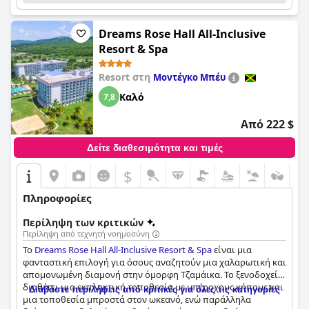
Dreams Rose Hall All-Inclusive
Resort & Spa
Resort στη
Μοντέγκο Μπέυ
Καλό
7,8
Από 222 $
Δείτε διαθεσιμότητα και τιμές
$
Πληροφορίες
Περίληψη των κριτικών
Περίληψη από τεχνητή νοημοσύνη
Το
Dreams Rose Hall All-Inclusive Resort & Spa
είναι μια
φανταστική επιλογή για όσους αναζητούν μια χαλαρωτική και
απομονωμένη διαμονή στην όμορφη Τζαμάικα. Το ξενοδοχείο
διαθέτει μια εκπληκτική τοποθεσία με υπέροχους κήπους και
Διαβάστε περιλήψεις από κριτικές για όλες τις κατηγορίες
μια τοποθεσία μπροστά στον ωκεανό, ενώ παράλληλα