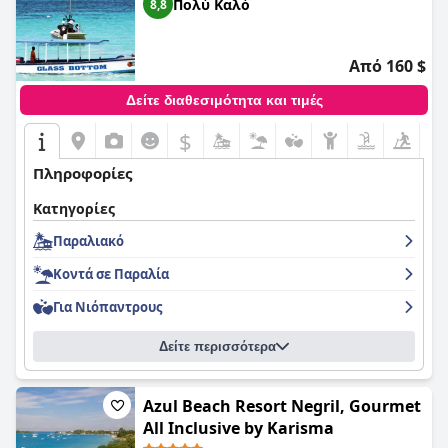
Πολύ Καλό
8,8
Από 160 $
Δείτε διαθεσιμότητα και τιμές
$
Πληροφορίες
Κατηγορίες
Παραλιακό
Κοντά σε Παραλία
Για Νιόπαντρους
Δείτε περισσότερα
Azul Beach Resort Negril, Gourmet
All Inclusive by Karisma