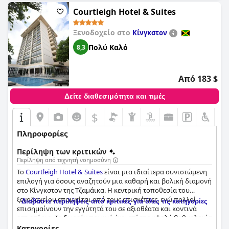
Courtleigh Hotel & Suites
Ξενοδοχείο στο
Κίνγκστον
Πολύ Καλό
8,3
Από 183 $
Δείτε διαθεσιμότητα και τιμές
$
Πληροφορίες
Περίληψη των κριτικών
Περίληψη από τεχνητή νοημοσύνη
Το
Courtleigh Hotel & Suites
είναι μια ιδιαίτερα συνιστώμενη
επιλογή για όσους αναζητούν μια καθαρή και βολική διαμονή
στο Κίνγκστον της Τζαμάικα. Η κεντρική τοποθεσία του
ξενοδοχείου επαινείται από τους επισκέπτες, ενώ πολλοί
Διαβάστε περιλήψεις από κριτικές για όλες τις κατηγορίες
επισημαίνουν την εγγύτητά του σε αξιοθέατα και κοντινά
εστιατόρια. Το δωρεάν πρωινό έχει επίσης υψηλή βαθμολογία
με τους επισκέπτες να εκτιμούν την ποικιλία των τροφίμων
Κατηγορίες