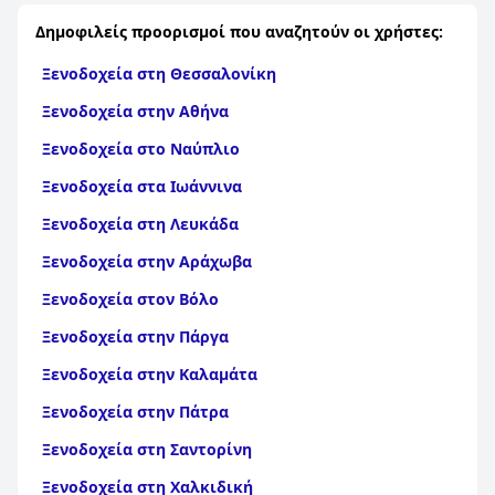
καλύτερα ξενοδοχεία σε Saint Catherine
|
Τα καλύτερα
Δημοφιλείς προορισμοί που αναζητούν οι χρήστες:
ξενοδοχεία στο Πόρτλαντ
|
Τα καλύτερα ξενοδοχεία σε
Trelawny
|
Τα καλύτερα ξενοδοχεία σε Saint Mary
|
Τα
Ξενοδοχεία στη Θεσσαλονίκη
καλύτερα ξενοδοχεία στο Ανόβερο
|
Τα καλύτερα
ξενοδοχεία σε Saint Elizabeth
|
Τα καλύτερα ξενοδοχεία
Ξενοδοχεία στην Αθήνα
στη Μάντσεστερ
|
Τα καλύτερα ξενοδοχεία σε
Clarendon
|
Τα καλύτερα ξενοδοχεία στον Άγιο Θωμά
Ξενοδοχεία στο Ναύπλιο
Ξενοδοχεία στα Ιωάννινα
Ξενοδοχεία στη Λευκάδα
Ξενοδοχεία στην Αράχωβα
Ξενοδοχεία στον Βόλο
Ξενοδοχεία στην Πάργα
Ξενοδοχεία στην Καλαμάτα
Ξενοδοχεία στην Πάτρα
Ξενοδοχεία στη Σαντορίνη
Ξενοδοχεία στη Χαλκιδική