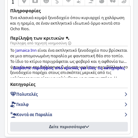
$
Πληροφορίες
Ένα κλασικά κομψό ξενοδοχείο όπου κυριαρχεί η χαλάρωση
και η ηρεμία, σε έναν εκπληκτικό ιδιωτικό όρμο κοντά στο
Ocho Rios.
Περίληψη των κριτικών
Περίληψη από τεχνητή νοημοσύνη
Το
Jamaica Inn
είναι ένα εκπληκτικό ξενοδοχείο που βρίσκεται
σε μια απομονωμένη παραλία με φανταστική θέα στο τοπίο.
Το ίδιο το κτίριο περιγράφεται ως φοβερό και η αφθονία των
ψαριών και της θαλάσσιας ζωής στα νερά που περιβάλλουν το
Διαβάστε περιλήψεις από κριτικές για όλες τις κατηγορίες
ξενοδοχείο παρέχει στους επισκέπτες μερικές από τις
καλύτερες ευκαιρίες για κολύμβηση με αναπνευστήρα. Η
γευστική εμπειρία είναι αξέχαστη με εξαιρετικό φαγητό και
Κατηγορίες
άριστη εξυπηρέτηση. Τα δωμάτια είναι άνετα και ευρύχωρα με
Πολυτελές
όμορφη διακόσμηση και επιπλωμένη βεράντα. Το προσωπικό
είναι καταπληκτικό, υπερβαίνοντας κάθε όριο για να κάνει
Γκολφ
κάθε επισκέπτη να αισθάνεται ξεχωριστός. Η ιδιωτική
παραλία είναι η πιο όμορφη που έχουν δει ποτέ κάποιοι
Κοντά σε Παραλία
κριτές στην Τζαμάικα με κρυστάλλινα νερά και ατελείωτες
ευκαιρίες για εξερεύνηση. Συνολικά, το
Jamaica Inn
είναι ένας
Δείτε περισσότερα
προορισμός που πρέπει να επισκεφθείτε για όσους
αναζητούν ένα ειρηνικό καταφύγιο στον παράδεισο.