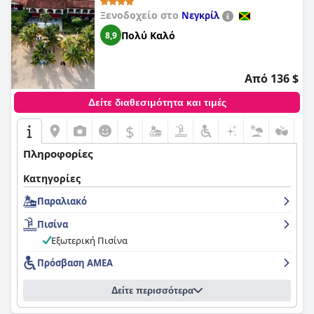
Ξενοδοχείο στο
Νεγκρίλ
Πολύ Καλό
8,9
Από 136 $
Δείτε διαθεσιμότητα και τιμές
$
Πληροφορίες
Κατηγορίες
Παραλιακό
Πισίνα
Εξωτερική Πισίνα
Πρόσβαση ΑΜΕΑ
Δείτε περισσότερα