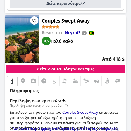
Δείτε περισσότερα
Couples Swept Away
Resort στο
Νεγκρίλ
Πολύ Καλό
8,5
Από 418 $
Δείτε διαθεσιμότητα και τιμές
$
Πληροφορίες
Περίληψη των κριτικών
Περίληψη από τεχνητή νοημοσύνη
Επιπλέον, το προσωπικό του
Couples Swept Away
επαινείται
για την εξαιρετική εξυπηρέτηση και τη φιλόξενη
συμπεριφορά του. Κάνουν τα πάντα για να διασφαλίσουν ότι
οι επισκέπτες θα έχουν μια άνετη και ευχάριστη διαμονή. Τα
Διαβάστε περιλήψεις από κριτικές για όλες τις κατηγορίες