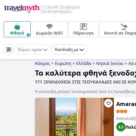
7,258,491 ξενοδοχεία
σε 60 κατηγορίες
Φθηνό
Δωρεάν WiFi
Πάρκινγκ
Κοντά σε Παρα
Εύρος τιμών
Κατάταξη με
Κόσμος
>
Ευρώπη
>
Ελλάδα
>
Νησιά Ιονίου
>
Λευ
Τα καλύτερα φθηνά ξενοδο
171 ΞΕΝΟΔΟΧΕΙΑ ΣΤΙΣ ΤΣΟΥΚΑΛΑΔΕΣ ΚΑΙ ΣΕ Κ
Η κατάταξη μπορεί να επηρεαστεί από τις προμήθειε
Amaran
Ενοικιαζ
Πολύ
8,5