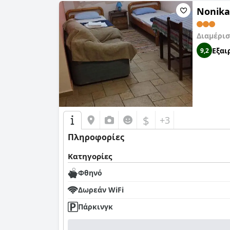
Nonika
Διαμέρισ
Εξαι
9,2
$
+3
Πληροφορίες
Κατηγορίες
Φθηνό
Δωρεάν WiFi
Πάρκινγκ