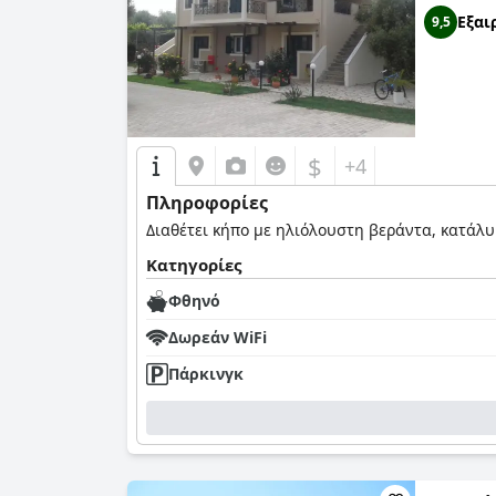
Εξαι
9,5
$
+4
Πληροφορίες
Διαθέτει κήπο με ηλιόλουστη βεράντα, κατάλ
Κατηγορίες
Φθηνό
Δωρεάν WiFi
Πάρκινγκ