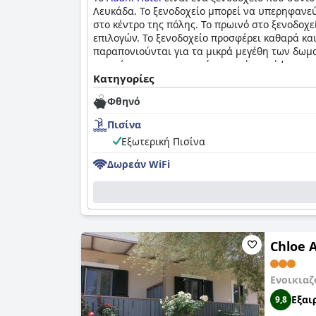
Λευκάδα. Το ξενοδοχείο μπορεί να υπερηφανεύ
στο κέντρο της πόλης. Το πρωινό στο ξενοδοχεί
επιλογών. Το ξενοδοχείο προσφέρει καθαρά κα
παραπονιούνται για τα μικρά μεγέθη των δωμ
επισκέπτες να επικροτούν συχνά την άψογη συ
υπερβαίνοντας πάντα τα όρια για να εξασφαλί
Κατηγορίες
πολλούς επαίνους από τους επισκέπτες και η 
Φθηνό
προσφέρει εξαιρετική σχέση ποιότητας-τιμής μ
Πισίνα
Εξωτερική Πισίνα
Δωρεάν WiFi
Chloe 
Ενοικιαζ
Εξαι
9,8