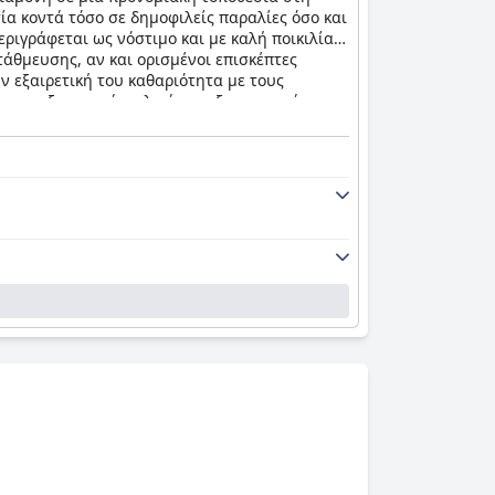
ία κοντά τόσο σε δημοφιλείς παραλίες όσο και
περιγράφεται ως νόστιμο και με καλή ποικιλία
άθμευσης, αν και ορισμένοι επισκέπτες
ν εξαιρετική του καθαριότητα με τους
ως εξαιρετικά, φιλικά και εξυπηρετικά,
αθέτει μια φανταστική πισίνα που λαμβάνει
ευμένη. Σε γενικές γραμμές, το
Adani Hotel