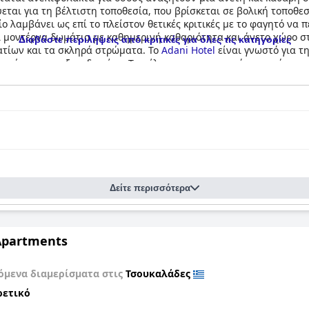
εται για τη βέλτιστη τοποθεσία, που βρίσκεται σε βολική τοποθεσ
ο λαμβάνει ως επί το πλείστον θετικές κριτικές με το φαγητό να 
ι μοντέρνα δωμάτια με καθημερινή καθαριότητα και άνετο χώρο στ
Διαβάστε περιλήψεις από κριτικές για όλες τις κατηγορίες
ατίων και τα σκληρά στρώματα. Το
Adani Hotel
είναι γνωστό για τη
ντήρηση του ξενοδοχείου. Τα μέλη του προσωπικού περιγράφονται 
σουν στους επισκέπτες μια εξαιρετική εμπειρία. Το ξενοδοχείο δι
κατάσταση στάθμευσης στο ξενοδοχείο είναι ασφαλής και προστατ
ε συντριπτικά θετικές κριτικές.
Δείτε περισσότερα
Apartments
όμενα διαμερίσματα στις
Τσουκαλάδες
ρετικό