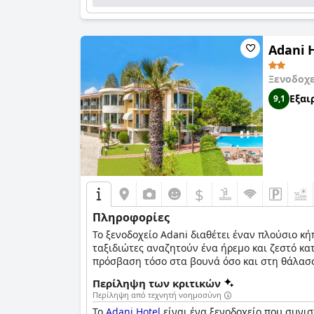
Adani 
Ξενοδοχε
Εξαι
9,1
$
Πληροφορίες
Το ξενοδοχείο Adani διαθέτει έναν πλούσιο κή
ταξιδιώτες αναζητούν ένα ήρεμο και ζεστό κα
πρόσβαση τόσο στα βουνά όσο και στη θάλασσ
Περίληψη των κριτικών
Περίληψη από τεχνητή νοημοσύνη
Το
Adani Hotel
είναι ένα ξενοδοχείο που συνι