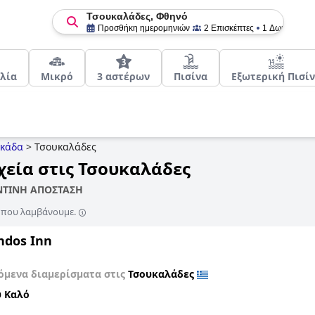
Τσουκαλάδες, Φθηνό
Προσθήκη ημερομηνιών
2 Επισκέπτες
1 Δωμάτιο
λία
Μικρό
3 αστέρων
Πισίνα
Εξωτερική Πισί
κάδα
>
Τσουκαλάδες
χεία στις Τσουκαλάδες
ΟΝΤΙΝΗ ΑΠΟΣΤΑΣΗ
ς που λαμβάνουμε.
dos Inn
όμενα διαμερίσματα στις
Τσουκαλάδες
 Καλό