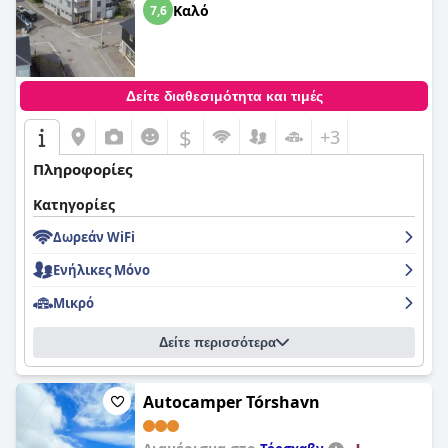
Καλό
7,6
Δείτε διαθεσιμότητα και τιμές
$
+3
Πληροφορίες
Κατηγορίες
Δωρεάν WiFi
Ενήλικες Μόνο
Μικρό
Δείτε περισσότερα
Autocamper Tórshavn