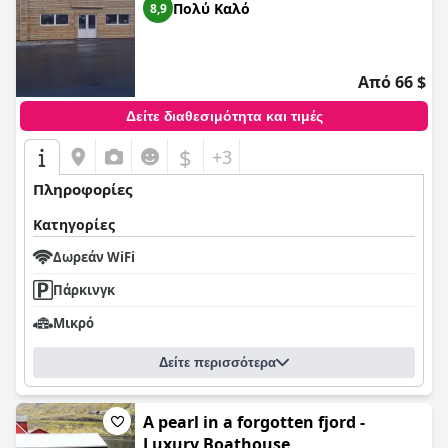
Πολύ Καλό
8,9
Από 66 $
Δείτε διαθεσιμότητα και τιμές
$
+3
Πληροφορίες
Κατηγορίες
Δωρεάν WiFi
Πάρκινγκ
Μικρό
Δείτε περισσότερα
A pearl in a forgotten fjord -
Luxury Boathouse