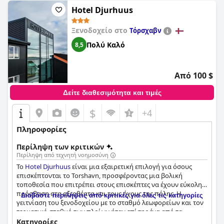
Hotel Djurhuus
Ξενοδοχείο στο
Τόρσχαβν
Πολύ Καλό
8,5
Από 100 $
Δείτε διαθεσιμότητα και τιμές
$
+4
Πληροφορίες
Περίληψη των κριτικών
Περίληψη από τεχνητή νοημοσύνη
Το
Hotel Djurhuus
είναι μια εξαιρετική επιλογή για όσους
επισκέπτονται το Torshavn, προσφέροντας μια βολική
τοποθεσία που επιτρέπει στους επισκέπτες να έχουν εύκολη
πρόσβαση στα αξιοθέατα και τους ήχους της πόλης. Η
Διαβάστε περιλήψεις από κριτικές για όλες τις κατηγορίες
γειτνίαση του ξενοδοχείου με το σταθμό λεωφορείων και τον
τερματικό σταθμό των πλοίων ήταν επίσης ένα από τα
σημαντικότερα σημεία για τους επισκέπτες, καθιστώντας
Κατηγορίες