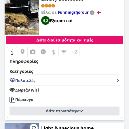
Βίλα σε
Funningsfjorour
Εξαιρετικό
9,2
Δείτε διαθεσιμότητα και τιμές
$
+2
Πληροφορίες
Κατηγορίες
Πολυτελές
Δωρεάν WiFi
Πάρκινγκ
Δείτε περισσότερα
Light & spacious home