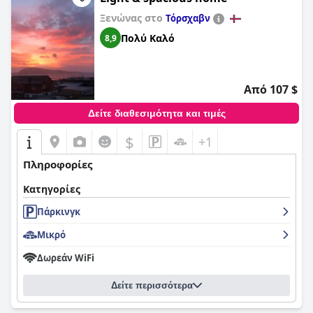
Ξενώνας στο
Τόρσχαβν
Πολύ Καλό
8,9
Από 107 $
Δείτε διαθεσιμότητα και τιμές
$
+1
Πληροφορίες
Κατηγορίες
Πάρκινγκ
Μικρό
Δωρεάν WiFi
Δείτε περισσότερα