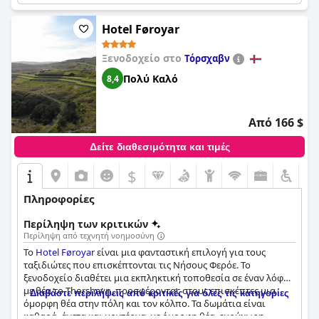
στάθμευσης και τα άνετα κρεβάτια του ξενοδοχείου
επαινούνται επίσης. Ενώ ορισμένοι επισκέπτες
αντιμετώπισαν προβλήματα με την καθαριότητα και τις
Hotel Føroyar
εγκαταστάσεις σπα, συνολικά, οι επισκέπτες είχαν μια
εξαιρετική διαμονή στο
Hilton Garden Inn Faroe Islands
.
Ξενοδοχείο στο
Τόρσχαβν
Πολύ Καλό
8,4
Από 166 $
Δείτε διαθεσιμότητα και τιμές
$
Πληροφορίες
Περίληψη των κριτικών
Περίληψη από τεχνητή νοημοσύνη
Το
Hotel Føroyar
είναι μια φανταστική επιλογή για τους
ταξιδιώτες που επισκέπτονται τις Νήσους Φερόε. Το
ξενοδοχείο διαθέτει μια εκπληκτική τοποθεσία σε έναν λόφο
με θέα το Thorshavn, προσφέροντας στους επισκέπτες μια
Διαβάστε περιλήψεις από κριτικές για όλες τις κατηγορίες
όμορφη θέα στην πόλη και τον κόλπο. Τα δωμάτια είναι
καθαρά, άνετα και μοντέρνα, με όμορφη θέα, ευρύχωρη