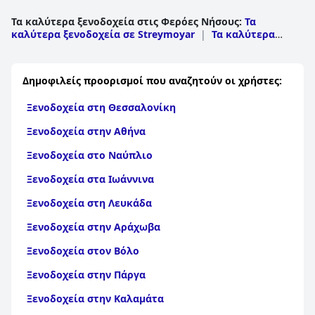
Τα καλύτερα ξενοδοχεία στις Φερόες Νήσους
:
Τα
καλύτερα ξενοδοχεία σε Streymoyar
|
Τα καλύτερα
ξενοδοχεία σε Eysturoyar
|
Τα καλύτερα ξενοδοχεία σε
Vago
|
Τα καλύτερα ξενοδοχεία σε Norderoerne
|
Τα
καλύτερα ξενοδοχεία σε Suouroyar
|
Τα καλύτερα
Δημοφιλείς προορισμοί που αναζητούν οι χρήστες:
ξενοδοχεία σε Sandoyar
Ξενοδοχεία στη Θεσσαλονίκη
Ξενοδοχεία στην Αθήνα
Ξενοδοχεία στο Ναύπλιο
Ξενοδοχεία στα Ιωάννινα
Ξενοδοχεία στη Λευκάδα
Ξενοδοχεία στην Αράχωβα
Ξενοδοχεία στον Βόλο
Ξενοδοχεία στην Πάργα
Ξενοδοχεία στην Καλαμάτα