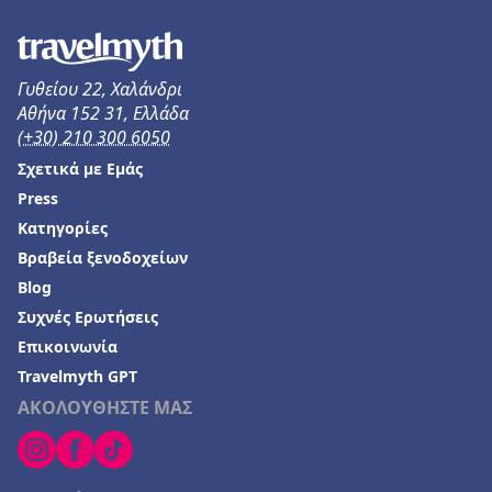
Ξενοδοχεία στην Παραλία Κατερίνης
Ξενοδοχεία στη Νικιάνα
Γυθείου 22, Χαλάνδρι
Ξενοδοχεία στο Παλιούρι
Αθήνα 152 31, Ελλάδα
(+30) 210 300 6050
Ξενοδοχεία στην Καστροσυκιά
Σχετικά με Εμάς
Ξενοδοχεία σε Αρτέμιδα (Λούτσα)
Press
Ξενοδοχεία στην Κύπρο
Κατηγορίες
Βραβεία ξενοδοχείων
Ξενοδοχεία στην Αμφιλοχία
Blog
Ξενοδοχεία στη Λεμεσό
Συχνές Ερωτήσεις
Ξενοδοχεία στη Νέα Αγχίαλο
Επικοινωνία
Ξενοδοχεία στο Λεωνίδιο
Travelmyth GPT
ΑΚΟΛΟΥΘΗΣΤΕ ΜΑΣ
Ξενοδοχεία σε Πουκέτ
Ξενοδοχεία στη Λυγιά
Ξενοδοχεία στην Τήλο