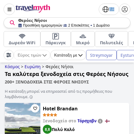
Φερόες Νήσοι
Προσθήκη ημερομηνιών
2 Επισκέπτες
1 Δωμάτιο
Δωρεάν WiFi
Πάρκινγκ
Μικρό
Πολυτελές
Streymoyar
Eystur
Εύρος τιμών
Κατάταξη με
Κόσμος
>
Ευρώπη
>
Φερόες Νήσοι
Τα καλύτερα ξενοδοχεία στις Φερόες Νήσους
200+ ΞΕΝΟΔΟΧΕΙΑ ΣΤΙΣ ΦΕΡΟΕΣ ΝΗΣΟΥΣ
Η κατάταξη μπορεί να επηρεαστεί από τις προμήθειες που
λαμβάνουμε.
Hotel Brandan
Ξενοδοχείο στο
Τόρσχαβν
Πολύ Καλό
8,8