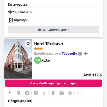
Κατηγορίες
Δωρεάν WiFi
Πάρκινγκ
Δείτε περισσότερα
Hotel Tórshavn
Ξενοδοχείο στο
Τόρσχαβν
Καλό
7,8
Από 117 $
Δείτε διαθεσιμότητα και τιμές
$
+1
Πληροφορίες