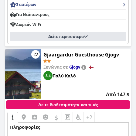
3 αστέρων
Για Νιόπαντρους
Δωρεάν WiFi
Δείτε περισσότερα
Gjaargardur Guesthouse Gjogv
Ξενώνας σε
Gjogv
Πολύ Καλό
8,4
Από 147 $
Δείτε διαθεσιμότητα και τιμές
$
+2
Πληροφορίες