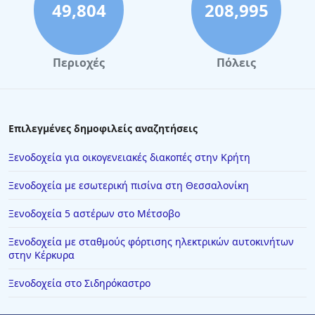
Ξενοδοχεία στο Τολό
49,804
208,995
Ξενοδοχεία στην Ύδρα
Ξενοδοχεία στην Κύθνο
Περιοχές
Πόλεις
Ξενοδοχεία στην Κυλλήνη
Ξενοδοχεία στην Κόρινθο
Ξενοδοχεία στη Λαμία
Επιλεγμένες δημοφιλείς αναζητήσεις
Ξενοδοχεία στο Περτούλι
Ξενοδοχεία για οικογενειακές διακοπές στην Κρήτη
Ξενοδοχεία στην Αριδαία
Ξενοδοχεία με εσωτερική πισίνα στη Θεσσαλονίκη
Ξενοδοχεία στην Κωνσταντινούπολη
Ξενοδοχεία 5 αστέρων στο Μέτσοβο
Ξενοδοχεία στη Σαλαμίνα
Ξενοδοχεία με σταθμούς φόρτισης ηλεκτρικών αυτοκινήτων
Ξενοδοχεία στο Βραχάτι
στην Κέρκυρα
Ξενοδοχεία στα Τριζόνια
Ξενοδοχεία στο Σιδηρόκαστρο
Ξενοδοχεία στη Νάουσα
Ξενοδοχεία στη Χανιώτη