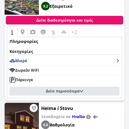
επισκέπτες συνιστούν το
Gjaargardur Guesthouse Gjogv
για τη
Εξαιρετικό
9,2
μοναδική τοποθεσία, το φιλικό προσωπικό, τα άνετα
κρεβάτια και την εκπληκτική εμπειρία δείπνου.
Δείτε διαθεσιμότητα και τιμές
$
+2
Πληροφορίες
Κατηγορίες
Μικρό
Δωρεάν WiFi
Πάρκινγκ
Δείτε περισσότερα
Heima í Stovu
Ξενοδοχείο σε
Hvalba
Βαθμολογία
6,6