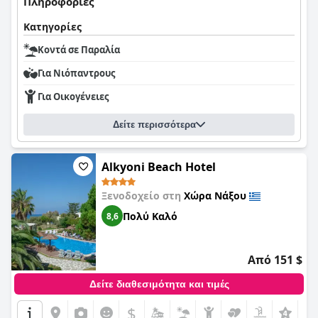
Πληροφορίες
Κατηγορίες
Κοντά σε Παραλία
Για Νιόπαντρους
Για Οικογένειες
Δείτε περισσότερα
Alkyoni Beach Hotel
Ξενοδοχείο στη
Χώρα Νάξου
Πολύ Καλό
8,6
Από 151 $
Δείτε διαθεσιμότητα και τιμές
$