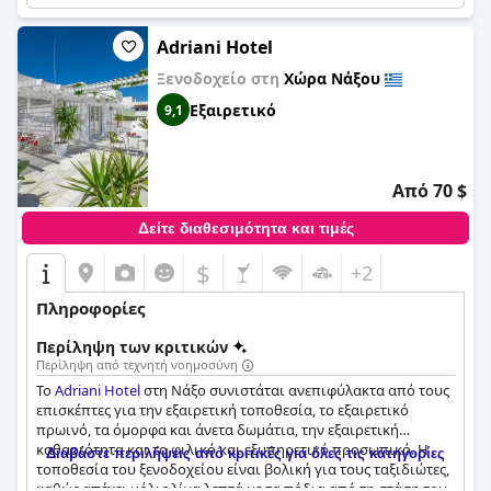
Adriani Hotel
Ξενοδοχείο στη
Χώρα Νάξου
Εξαιρετικό
9,1
Από 70 $
Δείτε διαθεσιμότητα και τιμές
$
+2
Πληροφορίες
Περίληψη των κριτικών
Περίληψη από τεχνητή νοημοσύνη
Το
Adriani Hotel
στη Νάξο συνιστάται ανεπιφύλακτα από τους
επισκέπτες για την εξαιρετική τοποθεσία, το εξαιρετικό
πρωινό, τα όμορφα και άνετα δωμάτια, την εξαιρετική
καθαριότητα και το φιλικό και εξυπηρετικό προσωπικό. Η
Διαβάστε περιλήψεις από κριτικές για όλες τις κατηγορίες
τοποθεσία του ξενοδοχείου είναι βολική για τους ταξιδιώτες,
καθώς απέχει μόλις λίγα λεπτά με τα πόδια από τη στάση του