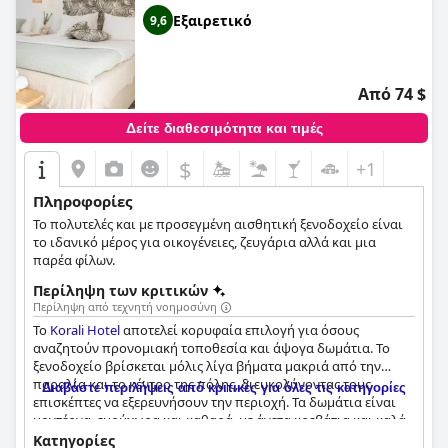
αναζητούν μια γοητευτική και κομψή απόδραση στη Νάξο.
Εξαιρετικό
9,6
Από 74 $
Δείτε διαθεσιμότητα και τιμές
$
+1
Πληροφορίες
Το πολυτελές και με προσεγμένη αισθητική ξενοδοχείο είναι
το ιδανικό μέρος για οικογένειες, ζευγάρια αλλά και μια
παρέα φίλων.
Περίληψη των κριτικών
Περίληψη από τεχνητή νοημοσύνη
Το
Korali Hotel
αποτελεί κορυφαία επιλογή για όσους
αναζητούν προνομιακή τοποθεσία και άψογα δωμάτια. Το
ξενοδοχείο βρίσκεται μόλις λίγα βήματα μακριά από την
παραλία και το κέντρο της πόλης, διευκολύνοντας τους
Διαβάστε περιλήψεις από κριτικές για όλες τις κατηγορίες
επισκέπτες να εξερευνήσουν την περιοχή. Τα δωμάτια είναι
μοντέρνα, ευρύχωρα και καθαρά, με άνετα κρεβάτια και καλά
εξοπλισμένα μπάνια. Το προσωπικό, συμπεριλαμβανομένου
Κατηγορίες