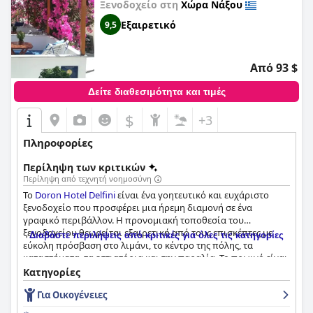
Ξενοδοχείο στη
Χώρα Νάξου
Εξαιρετικό
9,5
Από 93 $
Δείτε διαθεσιμότητα και τιμές
$
+3
Πληροφορίες
Περίληψη των κριτικών
Περίληψη από τεχνητή νοημοσύνη
Το
Doron Hotel Delfini
είναι ένα γοητευτικό και ευχάριστο
ξενοδοχείο που προσφέρει μια ήρεμη διαμονή σε ένα
γραφικό περιβάλλον. Η προνομιακή τοποθεσία του
ξενοδοχείου θεωρείται εξαιρετική από τους επισκέπτες με
Διαβάστε περιλήψεις από κριτικές για όλες τις κατηγορίες
εύκολη πρόσβαση στο λιμάνι, το κέντρο της πόλης, τα
καταστήματα, τα εστιατόρια και την παραλία. Το πρωινό είναι
μια απόλαυση με φρέσκα φρούτα που σερβίρονται
Κατηγορίες
καθημερινά και μια ποικιλία επιλογών που είναι υγιεινές,
Για Οικογένειες
εξαιρετικής ποιότητας και παρουσιάζονται όμορφα. Τα
δωμάτια είναι καθαρά και άνετα με καταπληκτικά μπαλκόνια