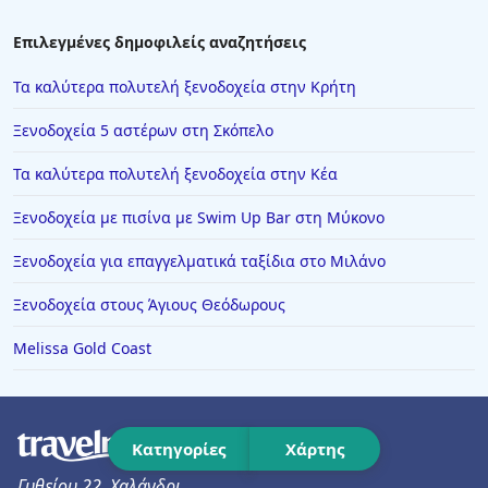
Ξενοδοχεία στη Βραυρώνα
Επιλεγμένες δημοφιλείς αναζητήσεις
Ξενοδοχεία στην Αγία Μαρίνα
Τα καλύτερα πολυτελή ξενοδοχεία στην Κρήτη
Ξενοδοχεία στην Τσαγκαράδα
Ξενοδοχεία 5 αστέρων στη Σκόπελο
Ξενοδοχεία στην Αμάρυνθο
Τα καλύτερα πολυτελή ξενοδοχεία στην Κέα
Ξενοδοχεία στο Μεγανήσι
Ξενοδοχεία με πισίνα με Swim Up Bar στη Μύκονο
Ξενοδοχεία στο Πεταλίδι
Ξενοδοχεία σε Σκαραμαγκάς
Ξενοδοχεία για επαγγελματικά ταξίδια στο Μιλάνο
Ξενοδοχεία στο Βιβάρι
Ξενοδοχεία στους Άγιους Θεόδωρους
Ξενοδοχεία σε Παιανία
Melissa Gold Coast
Κατηγορίες
Χάρτης
Γυθείου 22, Χαλάνδρι