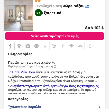
Ξενοδοχείο στη
Χώρα Νάξου
Εξαιρετικό
9,5
Από 102 $
Δείτε διαθεσιμότητα και τιμές
$
+5
Πληροφορίες
Περίληψη των κριτικών
Περίληψη από τεχνητή νοημοσύνη
Το
Hotel Villa Flora
είναι μια φανταστική επιλογή για
ταξιδιώτες που αναζητούν μια άνετη και βολική διαμονή στη
Νάξο. Η τοποθεσία του ξενοδοχείου είναι ιδανική με τους
επισκέπτες να εκστασιάζονται για την εγγύτητά του στην
Διαβάστε περιλήψεις από κριτικές για όλες τις κατηγορίες
παραλία, το κέντρο της πόλης και τα εστιατόρια. Το πρωινό
αποτελεί κορυφαίο σημείο με τους επισκέπτες να το
περιγράφουν ως καταπληκτικό, εξαιρετικό και φανταστικό, με
Κατηγορίες
σπιτικές λιχουδιές και τοπικά προϊόντα. Τα δωμάτια είναι
Κοντά σε Παραλία
όμορφα, μοντέρνα και ευρύχωρα με άνετα κρεβάτια και