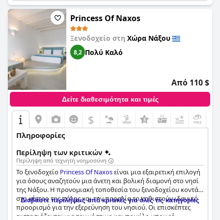
πόδια. Οι επισκέπτες επαινούν συνεχώς τα άνετα κρεβάτια με
πολλούς να τα περιγράφουν ως τα πιο άνετα που έχουν
Princess Of Naxos
κοιμηθεί ποτέ. Συνολικά, το
Iliada Suites
αποτελεί κορυφαία
επιλογή για όσους αναζητούν πολυτελή και καλόγουστα
Ξενοδοχείο στη
Χώρα Νάξου
σχεδιασμένα καταλύματα σε ένα γραφικό ελληνικό νησί.
Πολύ Καλό
8,2
Από 110 $
Δείτε διαθεσιμότητα και τιμές
$
+5
Πληροφορίες
Περίληψη των κριτικών
Περίληψη από τεχνητή νοημοσύνη
Το ξενοδοχείο
Princess Of Naxos
είναι μια εξαιρετική επιλογή
για όσους αναζητούν μια άνετη και βολική διαμονή στο νησί
της Νάξου. Η προνομιακή τοποθεσία του ξενοδοχείου κοντά
στο κέντρο της πόλης και την παραλία το καθιστούν ιδανικό
Διαβάστε περιλήψεις από κριτικές για όλες τις κατηγορίες
προορισμό για την εξερεύνηση του νησιού. Οι επισκέπτες
εκστασιάζονται για τον νόστιμο και ποικίλο μπουφέ