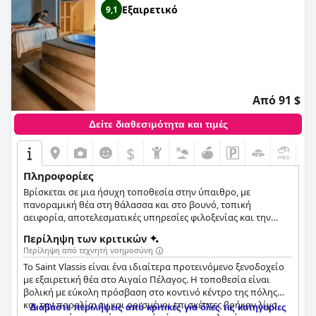
Εξαιρετικό
9,1
Από 91 $
Δείτε διαθεσιμότητα και τιμές
$
+3
Πληροφορίες
Βρίσκεται σε μια ήσυχη τοποθεσία στην ύπαιθρο, με
πανοραμική θέα στη θάλασσα και στο βουνό, τοπική
αειφορία, αποτελεσματικές υπηρεσίες φιλοξενίας και την
ιδιαίτερη προσοχή του προσωπικού.
Περίληψη των κριτικών
Περίληψη από τεχνητή νοημοσύνη
Το Saint Vlassis είναι ένα ιδιαίτερα προτεινόμενο ξενοδοχείο
με εξαιρετική θέα στο Αιγαίο Πέλαγος. Η τοποθεσία είναι
βολική με εύκολη πρόσβαση στο κοντινό κέντρο της πόλης
και την παραλία, αν και ορισμένοι επισκέπτες βρήκαν λίγο
Διαβάστε περιλήψεις από κριτικές για όλες τις κατηγορίες