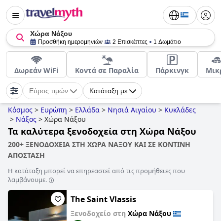
Χώρα Νάξου
Προσθήκη ημερομηνιών
2 Επισκέπτες
1 Δωμάτιο
Δωρεάν WiFi
Κοντά σε Παραλία
Πάρκινγκ
Μικ
Εύρος τιμών
Κατάταξη με
Κόσμος
>
Ευρώπη
>
Ελλάδα
>
Νησιά Αιγαίου
>
Κυκλάδες
>
Νάξος
>
Χώρα Νάξου
Τα καλύτερα ξενοδοχεία στη Χώρα Νάξου
200+ ΞΕΝΟΔΟΧΕΙΑ ΣΤΗ ΧΩΡΑ ΝΑΞΟΥ ΚΑΙ ΣΕ ΚΟΝΤΙΝΗ
ΑΠΟΣΤΑΣΗ
Η κατάταξη μπορεί να επηρεαστεί από τις προμήθειες που
λαμβάνουμε.
The Saint Vlassis
Ξενοδοχείο στη
Χώρα Νάξου