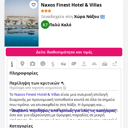
εξοπλισμένο ξενοδοχείο με φανταστικό προσωπικό και
Naxos Finest Hotel & Villas
εντυπωσιακό χώρο πισίνας στο
Porto Naxos
.
Ξενοδοχείο στη
Χώρα Νάξου
Πολύ Καλό
8,7
Δείτε διαθεσιμότητα και τιμές
$
+7
Πληροφορίες
Περίληψη των κριτικών
Περίληψη από τεχνητή νοημοσύνη
Το
Naxos Finest Hotel & Villas
είναι μια ονειρική επιλογή
διαμονής με προνομιακή τοποθεσία κοντά σε όλα τα σημεία
που πρέπει να επισκεφθείτε στη Νάξο. Η όμορφη και
εξαιρετική τοποθεσία το καθιστά ιδανικό τόσο για χαλάρωση
Διαβάστε περιλήψεις από κριτικές για όλες τις κατηγορίες
όσο και για εξερεύνηση με όμορφες παραλίες σε μικρή
απόσταση. Το φανταστικό πρωινό που προσφέρεται αποτελεί
ισχυρό σημείο πώλησης με μεγάλη ποικιλία γλυκών και
Κατηγορίες