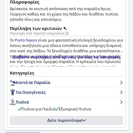
Πληροφορίες
Βρίσκεται σε κοντινή απόσταση από την παραλία Άγιος
Γεώργιος καθώς και τη χώρα της Νάξου και διαθέτει πισίνα,
γήπεδο τένις και εστιατόριο.
Περίληψη των κριτικών
Περίληψη από τεχνητή νοημοσύνη
Το
Porto Naxos
είναι μια φανταστική επιλογή ξενοδοχείου για
όσους αναζητούν μια τέλεια τοποθεσία και υπέροχη διαμονή
στο νησί της Νάξου. Το ξενοδοχείο διαθέτει μια καταπληκτική
τοποθεσία με εύκολη πρόσβαση σε εστιατόρια, μπαρ, αγορές
Διαβάστε περιλήψεις από κριτικές για όλες τις κατηγορίες
και την ήσυχη και όμορφη παραλία. Η εμπειρία του πρωινού
είναι εξαιρετική με μεγάλη ποικιλία φρέσκων και υγιεινών
επιλογών που σερβίρονται σε μια όμορφη βεράντα. Τα
Κατηγορίες
δωμάτια είναι υπέροχα, ευρύχωρα και καθαρά, ενώ ορισμένα
Κοντά σε Παραλία
προσφέρουν όμορφη θέα στους κήπους ή στην πισίνα. Η
άψογη καθαριότητα διατηρείται σε όλο το ξενοδοχείο,
Για Οικογένειες
συμπεριλαμβανομένης της μεγάλης και καθαρής πισίνας για
την οποία οι επισκέπτες συχνά παραληρούν. Το προσωπικό
Πισίνα
είναι απίστευτα φιλικό, φιλόξενο και εξυπηρετικό, κάνοντας
Πισίνα για Παιδιά
Εξωτερική Πισίνα
τη διαμονή σας ακόμα πιο ευχάριστη. Ο χώρος της πισίνας
είναι υπερσύγχρονος με ένα υπέροχο μπαρ και άψογους
κήπους, αποτελώντας το ιδανικό μέρος για να χαλαρώσετε
Δείτε περισσότερα
μετά από μια μέρα εξερεύνησης. Συνολικά, οι επισκέπτες
μπορούν να περιμένουν ένα πολύ καθαρό και καλά