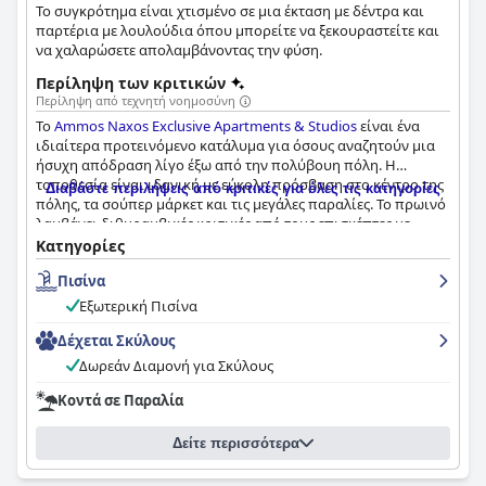
Το συγκρότημα είναι χτισμένο σε μια έκταση με δέντρα και
παρτέρια με λουλούδια όπου μπορείτε να ξεκουραστείτε και
να χαλαρώσετε απολαμβάνοντας την φύση.
Περίληψη των κριτικών
Περίληψη από τεχνητή νοημοσύνη
Το
Ammos Naxos Exclusive Apartments & Studios
είναι ένα
ιδιαίτερα προτεινόμενο κατάλυμα για όσους αναζητούν μια
ήσυχη απόδραση λίγο έξω από την πολύβουη πόλη. Η
τοποθεσία είναι ιδανική με εύκολη πρόσβαση στο κέντρο της
Διαβάστε περιλήψεις από κριτικές για όλες τις κατηγορίες
πόλης, τα σούπερ μάρκετ και τις μεγάλες παραλίες. Το πρωινό
λαμβάνει διθυραμβικές κριτικές από τους επισκέπτες με
πολλούς να το περιγράφουν ως εξαιρετικό, ποικίλο και
Κατηγορίες
νόστιμο. Τα δωμάτια είναι υπέροχα, εντυπωσιακά, καθαρά,
Πισίνα
μοντέρνα και μινιμαλιστικά με καθημερινή υπηρεσία
καθαρισμού που ξεπερνά τις προσδοκίες. Το προσωπικό είναι
Εξωτερική Πισίνα
εξυπηρετικό, φιλικό και προσεκτικό με τον ιδιοκτήτη,
Μιχάλη, να περιγράφεται ως εξαιρετικά ευγενικός και
Δέχεται Σκύλους
προσεκτικός στις ανάγκες των επισκεπτών. Η πισίνα και η
Δωρεάν Διαμονή για Σκύλους
αυλή είναι καλαίσθητα σχεδιασμένες και αποτελούν ένα
τέλειο καταφύγιο σε ομορφιά και χαλάρωση. Συνολικά, οι
Κοντά σε Παραλία
επισκέπτες είναι πολύ εντυπωσιασμένοι από την
καθαριότητα, τη συντήρηση και την πρώτης τάξεως φιλοξενία
Δείτε περισσότερα
του καταλύματος.