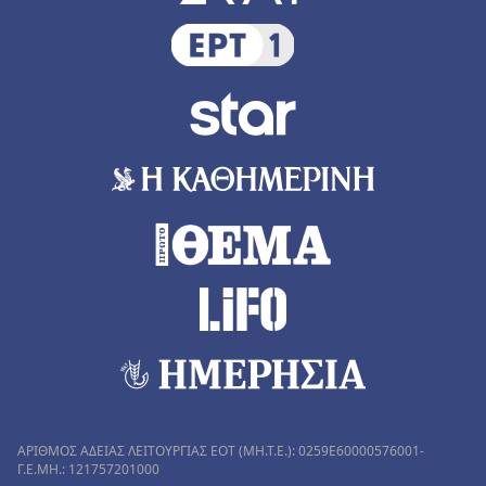
ΑΡΙΘΜΟΣ ΑΔΕΙΑΣ ΛΕΙΤΟΥΡΓΙΑΣ ΕΟΤ (MH.T.E.): 0259Ε60000576001-
Γ.Ε.ΜΗ.: 121757201000