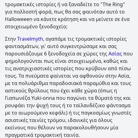
τρομακτικές ιστορίες ή να ξαναδείτε το "The Ring"
για πολλοστή φορά, πως θα σας φαινόταν αυτό το
Halloweeen να κάνετε κράτηση και να μείνετε σε ένα
στοιχειωμένο ξενοδοχείο;
Στην
Travelmyth
, αγαπάμε τις τρομακτικές ιστορίες
φαντασμάτων, γι' αυτό συγκεντρώσαμε και σας
παρουσιάζουμε 6 ξενοδοχεία σε χώρες της
Ασίας
που
φημολογούνται πως είναι στοιχειωμένα, καθώς και
τις ανατριχιαστικές ιστορίες που κρύβουν από πίσω
τους. Τα πνεύματα φαίνεται να αφθονούν στην Ασία,
με τα πολυάριθμα παραδοσιακά παραμύθια και τους
αστικούς θρύλους που έχει κάθε χώρα (όπως η
Γιαπωνέζα Yuki-onna που παγώνει τα θύματά της και
ρουφάει την ψυχή τους ή το ταϊλανδέζικο φάντασμα
με το αιωρούμενο κεφάλι) ή τις παγκοσμίως γνωστές
ασιατικές ταινίες τρόμου, ιδανικές για όλους
εκείνους που θέλουν να παρακολουθήσουν μία
πραγματικά τρομακτική ταινία.