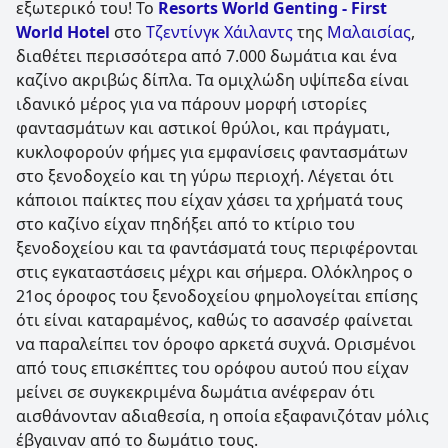
εξωτερικό του! Το
Resorts World Genting - First
World Hotel
στο
Τζεντίνγκ Χάιλαντς
της
Μαλαισίας
,
διαθέτει περισσότερα από 7.000 δωμάτια και ένα
καζίνο ακριβώς δίπλα. Τα ομιχλώδη υψίπεδα είναι
ιδανικό μέρος για να πάρουν μορφή ιστορίες
φαντασμάτων και αστικοί θρύλοι, και πράγματι,
κυκλοφορούν φήμες για εμφανίσεις φαντασμάτων
στο ξενοδοχείο και τη γύρω περιοχή. Λέγεται ότι
κάποιοι παίκτες που είχαν χάσει τα χρήματά τους
στο καζίνο είχαν πηδήξει από το κτίριο του
ξενοδοχείου και τα φαντάσματά τους περιφέρονται
στις εγκαταστάσεις μέχρι και σήμερα. Ολόκληρος ο
21ος όροφος του ξενοδοχείου φημολογείται επίσης
ότι είναι καταραμένος, καθώς το ασανσέρ φαίνεται
να παραλείπει τον όροφο αρκετά συχνά. Ορισμένοι
από τους επισκέπτες του ορόφου αυτού που είχαν
μείνει σε συγκεκριμένα δωμάτια ανέφεραν ότι
αισθάνονταν αδιαθεσία, η οποία εξαφανιζόταν μόλις
έβγαιναν από το δωμάτιο τους.