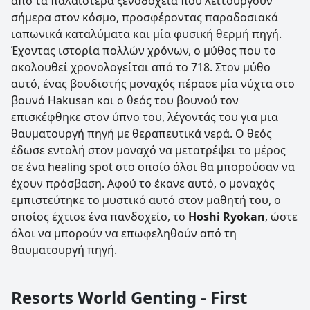
από τα παλαιότερα ξενοδοχεία που λειτουργούν
σήμερα στον κόσμο, προσφέροντας παραδοσιακά
ιαπωνικά καταλύματα και μία φυσική θερμή πηγή.
Έχοντας ιστορία πολλών χρόνων, ο μύθος που το
ακολουθεί χρονολογείται από το 718. Στον μύθο
αυτό, ένας βουδιστής μοναχός πέρασε μία νύχτα στο
βουνό Hakusan και ο θεός του βουνού τον
επισκέφθηκε στον ύπνο του, λέγοντάς του για μια
θαυματουργή πηγή με θεραπευτικά νερά. Ο θεός
έδωσε εντολή στον μοναχό να μετατρέψει το μέρος
σε ένα healing spot στο οποίο όλοι θα μπορούσαν να
έχουν πρόσβαση. Αφού το έκανε αυτό, ο μοναχός
εμπιστεύτηκε το μυστικό αυτό στον μαθητή του, ο
οποίος έχτισε ένα πανδοχείο, το
Hoshi Ryokan
, ώστε
όλοι να μπορούν να επωφεληθούν από τη
θαυματουργή πηγή.
Resorts World Genting - First