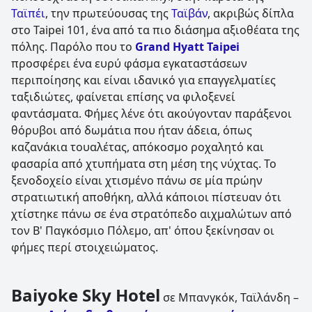
Ταϊπέι
, την πρωτεύουσας της
Ταϊβάν
, ακριβώς δίπλα
στο Taipei 101, ένα από τα πιο διάσημα αξιοθέατα της
πόλης. Παρόλο που το
Grand Hyatt Taipei
προσφέρει ένα ευρύ φάσμα εγκαταστάσεων
περιποίησης και είναι ιδανικό για επαγγελματίες
ταξιδιώτες, φαίνεται επίσης να φιλοξενεί
φαντάσματα. Φήμες λένε ότι ακούγονταν παράξενοι
θόρυβοι από δωμάτια που ήταν άδεια, όπως
καζανάκια τουαλέτας, απόκοσμο ροχαλητό και
φασαρία από χτυπήματα στη μέση της νύχτας. Το
ξενοδοχείο είναι χτισμένο πάνω σε μία πρώην
στρατιωτική αποθήκη, αλλά κάποιοι πίστευαν ότι
χτίστηκε πάνω σε ένα στρατόπεδο αιχμαλώτων από
τον Β' Παγκόσμιο Πόλεμο, απ' όπου ξεκίνησαν οι
φήμες περί στοιχειώματος.
Baiyoke Sky Hotel
σε Μπανγκόκ, Ταϊλάνδη –