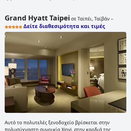
Grand Hyatt Taipei
σε Ταϊπέι, Ταϊβάν –
Δείτε διαθεσιμότητα και τιμές
Αυτό το πολυτελές ξενοδοχείο βρίσκεται στην
πολυσύχναστη συνοικία Xinyi, στην καρδιά της