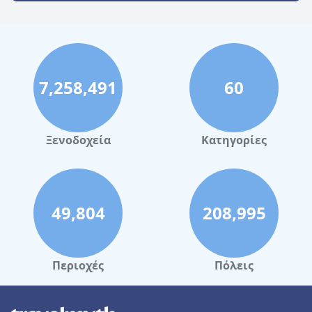
7,258,491
60
Ξενοδοχεία
Κατηγορίες
49,804
208,995
Περιοχές
Πόλεις