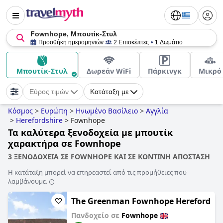
Fownhope, Μπουτίκ-Στυλ
Προσθήκη ημερομηνιών
2 Επισκέπτες
1 Δωμάτιο
Μπουτίκ-Στυλ
Δωρεάν WiFi
Πάρκινγκ
Μικρό
Εύρος τιμών
Κατάταξη με
Κόσμος
>
Ευρώπη
>
Ηνωμένο Βασίλειο
>
Αγγλία
>
Herefordshire
>
Fownhope
Τα καλύτερα ξενοδοχεία με μπουτίκ
χαρακτήρα σε Fownhope
3 ΞΕΝΟΔΟΧΕΙΑ ΣΕ FOWNHOPE ΚΑΙ ΣΕ ΚΟΝΤΙΝΗ ΑΠΟΣΤΑΣΗ
Η κατάταξη μπορεί να επηρεαστεί από τις προμήθειες που
λαμβάνουμε.
The Greenman Fownhope Hereford
Πανδοχείο σε
Fownhope