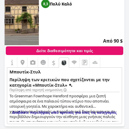
Πολύ Καλό
8,3
Από 90 $
Δείτε διαθεσιμότητα και τιμές
$
Μπουτίκ-Στυλ
Περίληψη των κριτικών που σχετίζονται με την
κατηγορία «Μπουτίκ-Στυλ»
Περίληψη από τεχνητή νοημοσύνη
Το Greenman Fownhope Hereford προσφέρει μια ζεστή
ατμόσφαιρα σε ένα παλαιού τύπου κτίριο που αποπνέει
ιστορική γοητεία. Με χαρακτήρα και αυθεντικά
χαρακτηριστικά εποχής, η παραδοσιακή διακόσμηση και το
Διαβάστε περιλήψεις από κριτικές για όλες τις κατηγορίες
περιβάλλον δημιουργούν την αίσθηση μιας γνήσιας παλιάς
παμπ. Οι επισκέπτες εκτιμούν την παλιά ιδιορρυθμία και τον
υπέροχο κήπο που ενισχύει την ελκυστικότητα αυτού του