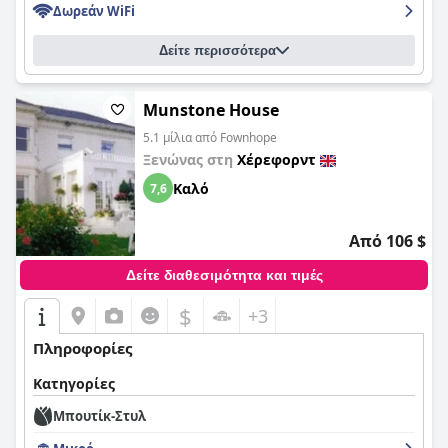
Δωρεάν WiFi
Δείτε περισσότερα
Munstone House
5.1 μίλια από Fownhope
Ξενώνας στη
Χέρεφορντ
Καλό
7,6
Από 106 $
Δείτε διαθεσιμότητα και τιμές
$
+3
Πληροφορίες
Κατηγορίες
Μπουτίκ-Στυλ