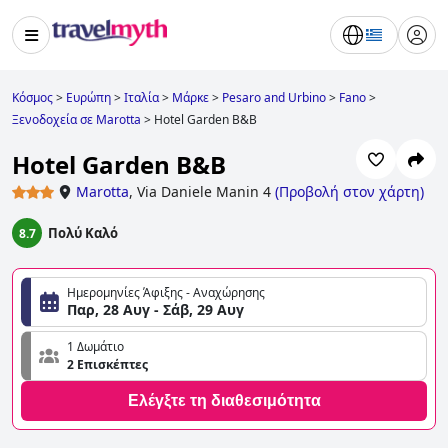
Κόσμος
>
Ευρώπη
>
Ιταλία
>
Μάρκε
>
Pesaro and Urbino
>
Fano
>
Ξενοδοχεία σε Marotta
>
Hotel Garden B&B
Hotel Garden B&B
Marotta
,
Via Daniele Manin 4
(
Προβολή στον χάρτη
)
Πολύ Καλό
8.7
Ημερομηνίες Άφιξης - Αναχώρησης
Παρ, 28 Αυγ - Σάβ, 29 Αυγ
1 Δωμάτιο
2 Επισκέπτες
Ελέγξτε τη διαθεσιμότητα