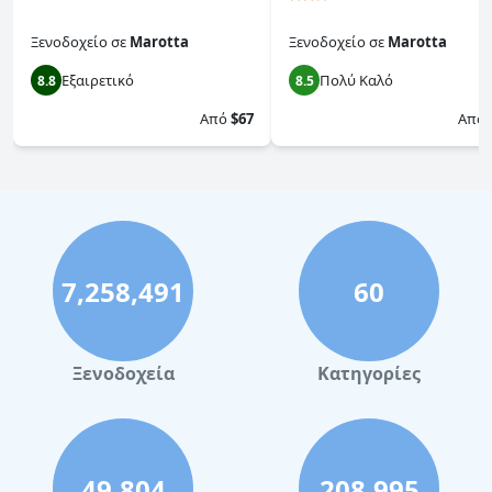
Ξενοδοχείο
σε
Marotta
Ξενοδοχείο
σε
Marotta
Εξαιρετικό
Πολύ Καλό
8.8
8.5
Από
$67
Από
7,258,491
60
Ξενοδοχεία
Κατηγορίες
49,804
208,995