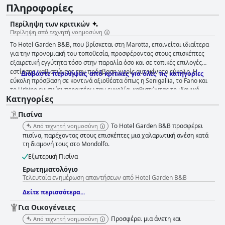
Πληροφορίες
Περίληψη των κριτικών
Περίληψη από τεχνητή νοημοσύνη
Το Hotel Garden B&B, που βρίσκεται στη Marotta, επαινείται ιδιαίτερα
για την προνομιακή του τοποθεσία, προσφέροντας στους επισκέπτες
εξαιρετική εγγύτητα τόσο στην παραλία όσο και σε τοπικές επιλογές
εστίασης, καθιστώντας την πρόσβαση χωρίς αυτοκίνητο εύκολη. Η
Διαβάστε περιλήψεις από κριτικές για όλες τις κατηγορίες
εύκολη πρόσβαση σε κοντινά αξιοθέατα όπως η Senigallia, το Fano και
το Urbino ενισχύει περαιτέρω την ευκολία, καθιστώντας το ιδανικό
Κατηγορίες
σημείο για εξερεύνηση και χαλάρωση. Η υπηρεσία πρωινού ξεχωρίζει με
τις άφθονες, καλά προετοιμασμένες προσφορές της,
Πισίνα
συμπεριλαμβανομένης μιας απολαυστικής επιλογής σπιτικών κέικ και
γλυκισμάτων που λαμβάνουν συχνά επαίνους από τους επισκέπτες. Οι
Το Hotel Garden B&B προσφέρει
Από τεχνητή νοημοσύνη
ποικίλες επιλογές και η υψηλή ποιότητα διασφαλίζουν ότι οι
πισίνα, παρέχοντας στους επισκέπτες μια χαλαρωτική ανέση κατά
περισσότεροι επισκέπτες ξεκινούν την ημέρα τους ικανοποιημένοι. Τα
τη διαμονή τους στο Mondolfo.
δωμάτια του Hotel Garden B&B διατηρούν ένα άψογο επίπεδο
Εξωτερική Πισίνα
καθαριότητας, συμβάλλοντας στη θετική εμπειρία των επισκεπτών.
Ερωτηματολόγιο
Είναι καλά εξοπλισμένα με ανέσεις όπως μίνι ψυγεία και άνετα
Τελευταία ενημέρωση απαντήσεων από Hotel Garden B&B
κρεβάτια, αν και μερικές μεγαλύτερες ομάδες μπορεί να βρουν τον χώρο
λίγο περιορισμένο. Παρ' όλα αυτά, τα κλιματιζόμενα δωμάτια και τα
Δείτε περισσότερα...
εξαιρετικά κλινοσκεπάσματα συμβάλλουν σε μια άνετη διαμονή. Το
Για Οικογένειες
επίπεδο καθαριότητας επεκτείνεται σε όλες τις εγκαταστάσεις του
ξενοδοχείου, συμπεριλαμβανομένου του καλά διατηρημένου χώρου της
Προσφέρει μια άνετη και
Από τεχνητή νοημοσύνη