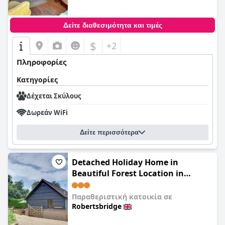
Δείτε διαθεσιμότητα και τιμές
$
+2
Πληροφορίες
Κατηγορίες
Δέχεται Σκύλους
Δωρεάν WiFi
Δείτε περισσότερα
Detached Holiday Home in
Beautiful Forest Location in
Brightling
Παραθεριστική κατοικία σε
Robertsbridge
0,0