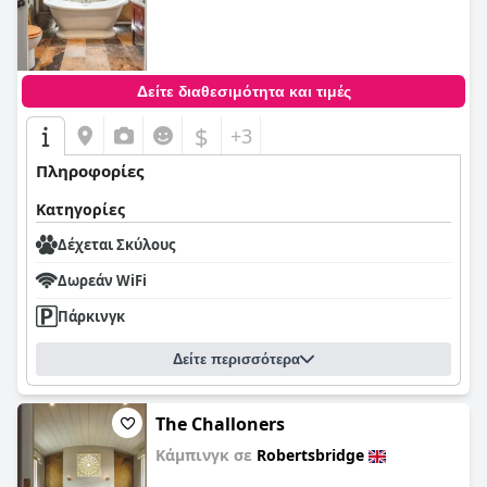
0,0
Δείτε διαθεσιμότητα και τιμές
$
+3
Πληροφορίες
Κατηγορίες
Δέχεται Σκύλους
Δωρεάν WiFi
Πάρκινγκ
Δείτε περισσότερα
The Challoners
Κάμπινγκ σε
Robertsbridge
0,0