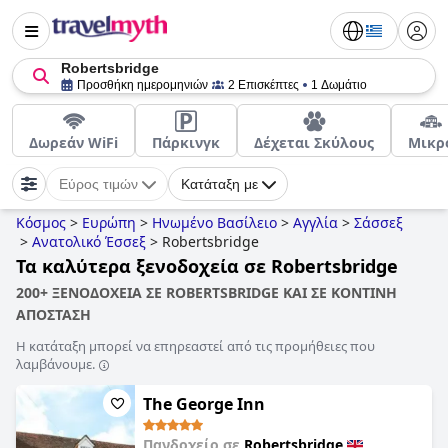
Robertsbridge
Προσθήκη ημερομηνιών
2 Επισκέπτες
1 Δωμάτιο
Δωρεάν WiFi
Πάρκινγκ
Δέχεται Σκύλους
Μικρ
Εύρος τιμών
Κατάταξη με
Κόσμος
>
Ευρώπη
>
Ηνωμένο Βασίλειο
>
Αγγλία
>
Σάσσεξ
>
Ανατολικό Έσσεξ
>
Robertsbridge
Τα καλύτερα ξενοδοχεία σε Robertsbridge
200+ ΞΕΝΟΔΟΧΕΙΑ ΣΕ ROBERTSBRIDGE ΚΑΙ ΣΕ ΚΟΝΤΙΝΗ
ΑΠΟΣΤΑΣΗ
Η κατάταξη μπορεί να επηρεαστεί από τις προμήθειες που
λαμβάνουμε.
The George Inn
Πανδοχείο σε
Robertsbridge