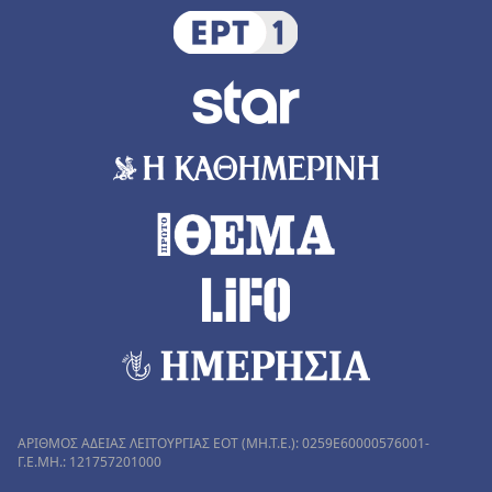
ΑΡΙΘΜΟΣ ΑΔΕΙΑΣ ΛΕΙΤΟΥΡΓΙΑΣ ΕΟΤ (MH.T.E.): 0259Ε60000576001-
Γ.Ε.ΜΗ.: 121757201000