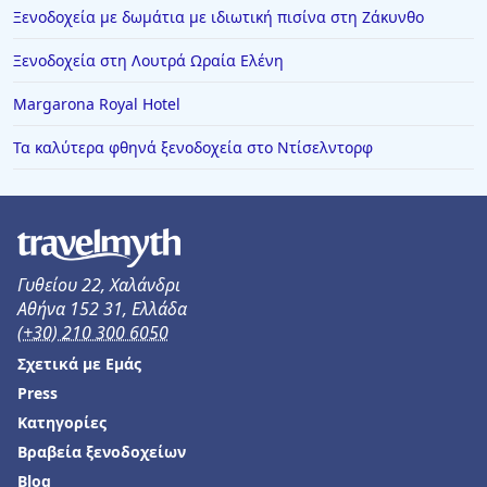
Ξενοδοχεία με δωμάτια με ιδιωτική πισίνα στη Ζάκυνθο
Ξενοδοχεία στην Πέρδικα
Ξενοδοχεία στην Κόνιτσα
Ξενοδοχεία στη Λουτρά Ωραία Ελένη
Ξενοδοχεία στην Ασπροβάλτα
Margarona Royal Hotel
Ξενοδοχεία στον Λιμένα Θάσου
Τα καλύτερα φθηνά ξενοδοχεία στο Ντίσελντορφ
Ξενοδοχεία στη Ζαχάρω
Ξενοδοχεία στη Νέα Καλλικράτεια
Ξενοδοχεία στους Άγιους Θεόδωρους
Ξενοδοχεία στο Ελατοχώρι
Γυθείου 22, Χαλάνδρι
Αθήνα 152 31, Ελλάδα
Ξενοδοχεία στη Ζανζιβάρη
(+30) 210 300 6050
Ξενοδοχεία στο Μπάνσκο
Σχετικά με Εμάς
Ξενοδοχεία στην Κεραμωτή
Press
Κατηγορίες
Ξενοδοχεία στη Φλωρεντία
Βραβεία ξενοδοχείων
Ξενοδοχεία στη Λάρνακα
Blog