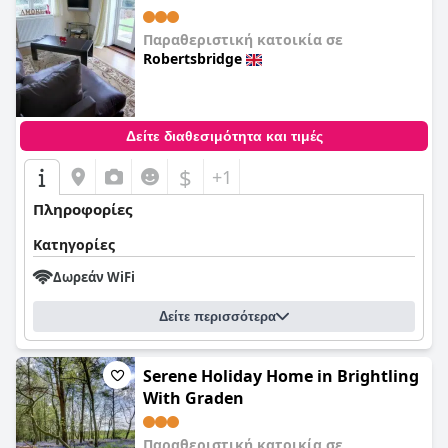
Παραθεριστική κατοικία σε
Robertsbridge
0,0
Δείτε διαθεσιμότητα και τιμές
$
+1
Πληροφορίες
Κατηγορίες
Δωρεάν WiFi
Δείτε περισσότερα
Serene Holiday Home in Brightling
With Graden
Παραθεριστική κατοικία σε