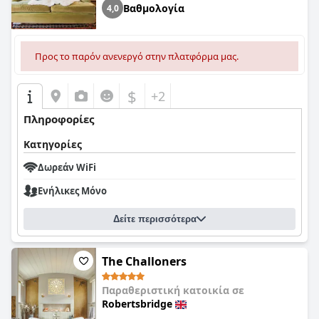
Βαθμολογία
4,0
Προς το παρόν ανενεργό στην πλατφόρμα μας.
$
+2
Πληροφορίες
Κατηγορίες
Δωρεάν WiFi
Ενήλικες Μόνο
Δείτε περισσότερα
The Challoners
Παραθεριστική κατοικία σε
Robertsbridge