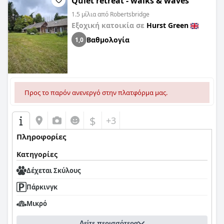
Quiet retreat - walks & waves
1.5 μίλια από Robertsbridge
Εξοχική κατοικία σε
Hurst Green
Βαθμολογία
1,0
Προς το παρόν ανενεργό στην πλατφόρμα μας.
$
+3
Πληροφορίες
Κατηγορίες
Δέχεται Σκύλους
Πάρκινγκ
Μικρό
Δείτε περισσότερα