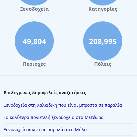
Ξενοδοχεία στην Πόλη Χανίων
Ξενοδοχεία
Κατηγορίες
Ξενοδοχεία στη Νάξο
Ξενοδοχεία στον Πειραιά
Ξενοδοχεία στην Καβάλα
49,804
208,995
Ξενοδοχεία στην Ερέτρια
Ξενοδοχεία στην Άνδρο
Περιοχές
Πόλεις
Ξενοδοχεία στο Λιτόχωρο
Ξενοδοχεία στη Λεπτοκαρυά
Ξενοδοχεία στο Γύθειο
Επιλεγμένες δημοφιλείς αναζητήσεις
Ξενοδοχεία στη Φοινικούντα
Ξενοδοχεία στη Χαλκιδική που είναι μπροστά σε παραλία
Ξενοδοχεία στα Ζαγοροχώρια
Τα καλύτερα πολυτελή ξενοδοχεία στα Μετέωρα
Ξενοδοχεία στην Τρίπολη
Ξενοδοχεία κοντά σε παραλία στη Μήλο
Ξενοδοχεία στην Κινέτα