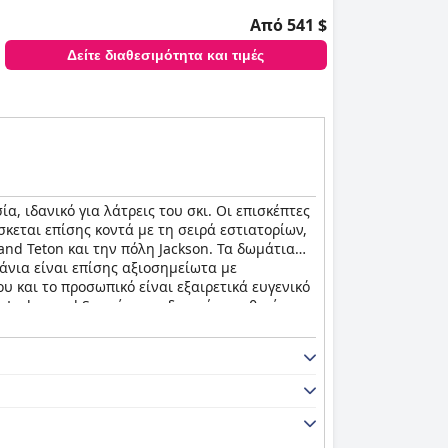
Από 541 $
Δείτε διαθεσιμότητα και τιμές
α, ιδανικό για λάτρεις του σκι. Οι επισκέπτες
κεται επίσης κοντά με τη σειρά εστιατορίων,
and Teton και την πόλη Jackson. Τα δωμάτια
πάνια είναι επίσης αξιοσημείωτα με
υ και το προσωπικό είναι εξαιρετικά ευγενικό
n Lodge and Spa είναι η ιδανική τοποθεσία για
ς αναβατήρες σκι και τις γόνδολες. Συνολικά,
ις τεράστιες ευκαιρίες για σκι στην περιοχή.