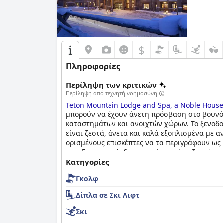
$
Πληροφορίες
Περίληψη των κριτικών
Περίληψη από τεχνητή νοημοσύνη
Teton Mountain Lodge and Spa, a Noble House
μπορούν να έχουν άνετη πρόσβαση στο βουνό π
καταστημάτων και ανοιχτών χώρων. Το ξενοδοχε
είναι ζεστά, άνετα και καλά εξοπλισμένα με α
ορισμένους επισκέπτες να τα περιγράφουν ως τ
και εξυπηρετικό, δημιουργώντας ένα ζεστό και
να επιδοθείτε στο άθλημα με την ενοικίαση σκι
Κατηγορίες
το Teton Mountain Lodge and Spa είναι ένα εξ
Γκολφ
Δίπλα σε Σκι Λιφτ
Σκι