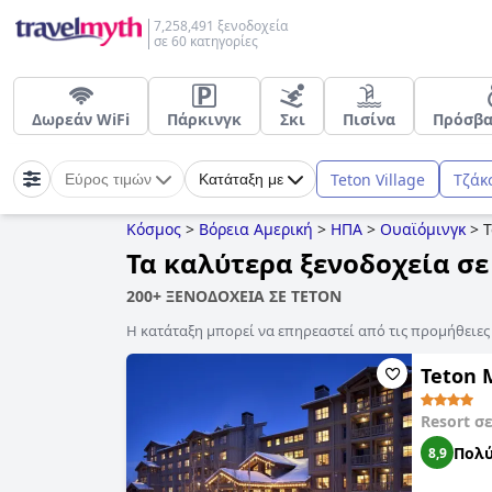
7,258,491 ξενοδοχεία
σε 60 κατηγορίες
Δωρεάν WiFi
Πάρκινγκ
Σκι
Πισίνα
Πρόσβ
Teton Village
Τζάκ
Εύρος τιμών
Κατάταξη με
Κόσμος
>
Βόρεια Αμερική
>
ΗΠΑ
>
Ουαϊόμινγκ
>
T
Τα καλύτερα ξενοδοχεία σε
200+ ΞΕΝΟΔΟΧΕΙΑ ΣΕ TETON
Η κατάταξη μπορεί να επηρεαστεί από τις προμήθειε
Teton 
Resort σ
Πολύ
8,9