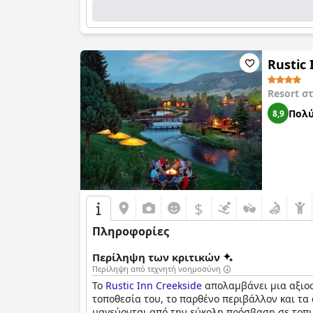
Rustic 
Resort σ
Πολύ
8,9
$
Πληροφορίες
Περίληψη των κριτικών
Περίληψη από τεχνητή νοημοσύνη
Το
Rustic Inn Creekside
απολαμβάνει μια αξιοσ
τοποθεσία του, το παρθένο περιβάλλον και τα 
μαγεύονται από την εύκολη πρόσβαση σε τοπικ