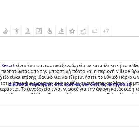
+7
 Resort
είναι ένα φανταστικό ξενοδοχείο με καταπληκτική τοποθεσί
ερπατώντας από την μπροστινή πόρτα και η περιοχή Village βρίσ
ίο είναι επίσης ιδανικό για να εξερευνήσετε το Εθνικό Πάρκο Gr
νέσεις όπως ψυγεία κανονικού μεγέθους και άνετα κρεβάτια. Τα μ
Διαβάστε περιλήψεις από κριτικές για όλες τις κατηγορίες
εράστια. Το ξενοδοχείο είναι γνωστό για την άψογη κατάστασή το
 φιλόξενο περιβάλλον. Για τους λάτρεις του σκι, το Teton Mountai
 που διατίθεται στο κτίριο και την εγγύτητα του ξενοδοχείου στου
αιρετικό μέρος διαμονής για όσους ελπίζουν να επωφεληθούν από τ