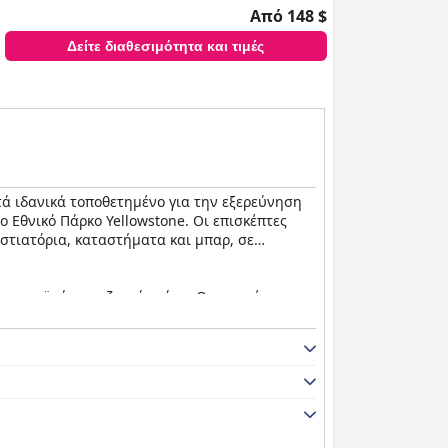
Από 148 $
Δείτε διαθεσιμότητα και τιμές
ιστά ιδανικά τοποθετημένο για την εξερεύνηση
ο Εθνικό Πάρκο Yellowstone. Οι επισκέπτες
εστιατόρια, καταστήματα και μπαρ, σε
 πρωτεϊνών και ζεστά πιάτα. Οι επισκέπτες
ε το χώρο του πρωινού που είναι στενόχωρος
χείου. Οι επισκέπτες εκτιμούν επίσης τις
ντινή απόσταση.
όπως φούρνους μικροκυμάτων, μικρά ψυγεία