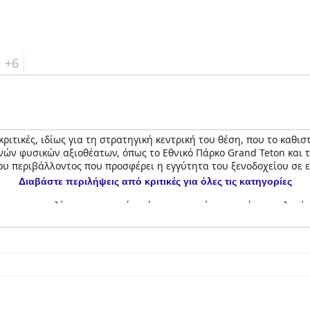
+6
κριτικές, ιδίως για τη στρατηγική κεντρική του θέση, που το καθ
νών φυσικών αξιοθέατων, όπως το Εθνικό Πάρκο Grand Teton και τ
μου περιβάλλοντος που προσφέρει η εγγύτητα του ξενοδοχείου σε 
Διαβάστε περιλήψεις από κριτικές για όλες τις κατηγορίες
α την ποικιλία και την ποιότητά του, με φρέσκα φρούτα, επιλογές
σθήκη στη διαμονή τους, παρά τα περιστασιακά σχόλια σχετικά μ
 τα υπέροχα φρεσκοψημένα μπισκότα και το εστιατόριο του ξενοδο
οντινές επιλογές εστίασης με πολλά εξαιρετικά εστιατόρια σε κο
ι συχνά ως ευρύχωρα, καθαρά και άνετα με σύγχρονες ανέσεις, 