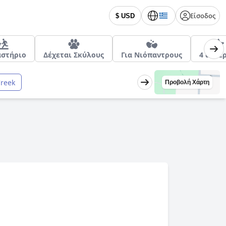
Είσοδος
$ USD
αστήριο
Δέχεται Σκύλους
Για Νιόπαντρους
4 αστέ
Creek
Προβολή Χάρτη