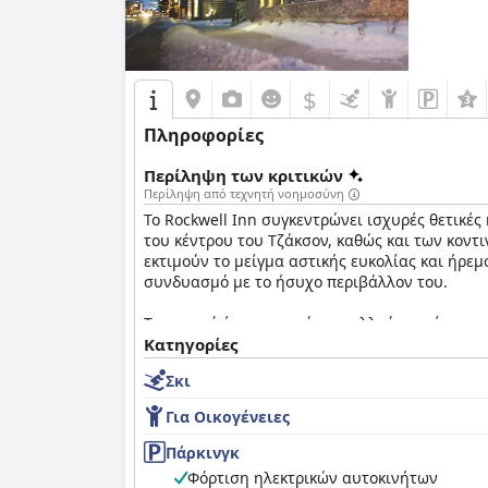
$
Πληροφορίες
Περίληψη των κριτικών
Περίληψη από τεχνητή νοημοσύνη
Το Rockwell Inn συγκεντρώνει ισχυρές θετικές 
του κέντρου του Τζάκσον, καθώς και των κοντι
εκτιμούν το μείγμα αστικής ευκολίας και ήρε
συνδυασμό με το ήσυχο περιβάλλον του.
Το πρωινό έχει αποσπάσει πολλούς επαίνους γι
βρίσκουν το δωρεάν πρωινό μια θαυμάσια προ
Κατηγορίες
ή δεν έχει ποικιλία.
Σκι
Το δείπνο στο
The Rockwell Inn
ενισχύεται από
Για Οικογένειες
συστάσεις του εξυπηρετικού προσωπικού για κ
Πάρκινγκ
Τα δωμάτια στο
The Rockwell Inn
περιγράφοντα
Φόρτιση ηλεκτρικών αυτοκινήτων