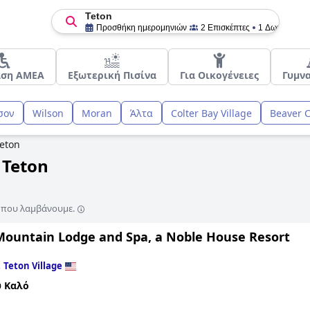
Teton
Προσθήκη ημερομηνιών
2 Επισκέπτες
1 Δωμάτιο
αση ΑΜΕΑ
Εξωτερική Πισίνα
Για Οικογένειες
Γυμν
σον
Wilson
Moran
Άλτα
Colter Bay Village
Beaver 
eton
 Teton
ς που λαμβάνουμε.
Mountain Lodge and Spa, a Noble House Resort
ε
Teton Village
 Καλό