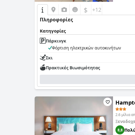
$
+12
Πληροφορίες
Κατηγορίες
Πάρκινγκ
Φόρτιση ηλεκτρικών αυτοκινήτων
Σκι
Πρακτικές Bιωσιμότητας
Hampto
2.6 μίλια 
Ξενοδοχ
Πολύ
8,8