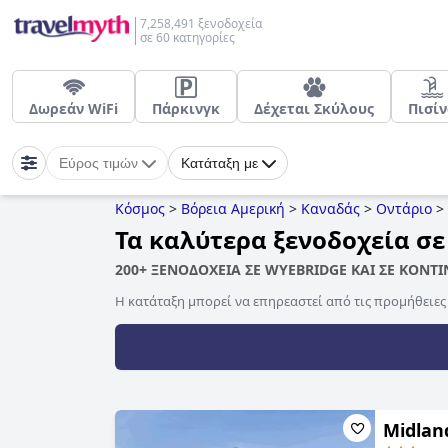
7,258,491 ξενοδοχεία
σε 60 κατηγορίες
Δωρεάν WiFi
Πάρκινγκ
Δέχεται Σκύλους
Πισίν
Εύρος τιμών
Κατάταξη με
Κόσμος
>
Βόρεια Αμερική
>
Καναδάς
>
Οντάριο
>
Τα καλύτερα ξενοδοχεία σε
200+ ΞΕΝΟΔΟΧΕΙΑ ΣΕ WYEBRIDGE ΚΑΙ ΣΕ ΚΟΝΤ
Η κατάταξη μπορεί να επηρεαστεί από τις προμήθειε
Midlan