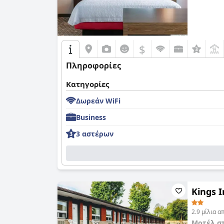
$
Πληροφορίες
Κατηγορίες
Δωρεάν WiFi
Business
3 αστέρων
Kings 
2.9 μίλια 
Μοτέλ σ