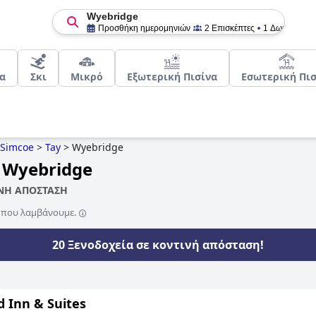
Wyebridge
Προσθήκη ημερομηνιών
2 Επισκέπτες
1 Δωμάτιο
α
Σκι
Μικρό
Εξωτερική Πισίνα
Εσωτερική Πισ
Simcoe
>
Tay
>
Wyebridge
 Wyebridge
ΙΝΗ ΑΠΟΣΤΑΣΗ
ς που λαμβάνουμε.
20 Ξενοδοχεία σε κοντινή απόσταση!
d Inn & Suites