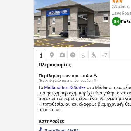
2.3 μίλια 
Ξενοδοχ
Πολύ
8,4
$
+7
Πληροφορίες
Περίληψη των κριτικών
Περίληψη από τεχνητή νοημοσύνη
Το
Midland Inn & Suites
στο Midland προσφέρε
μια ήσυχη περιοχή, παρέχει ένα γαλήνιο καταφ
αυτοκινητόδρομους είναι ένα πλεονέκτημα για 
Η τοποθεσία, αν και ελαφρώς βιομηχανική, θεω
προσωπικό.
Οι επισκέπτες επαινούν ιδιαίτερα τα καθαρά,
Κατηγορίες
άφθονες πετσέτες. Τα κρεβάτια γενικά αναφέ
Πρόσβαση ΑΜΕΑ