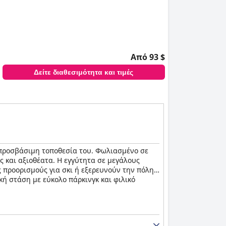
Από 93 $
Δείτε διαθεσιμότητα και τιμές
 προσβάσιμη τοποθεσία του. Φωλιασμένο σε
ς και αξιοθέατα. Η εγγύτητα σε μεγάλους
ς προορισμούς για σκι ή εξερευνούν την πόλη.
κή στάση με εύκολο πάρκινγκ και φιλικό
σεις όπως ψυγεία, φούρνους μικροκυμάτων και
γανωμένη και κομψή διάταξη των δωματίων