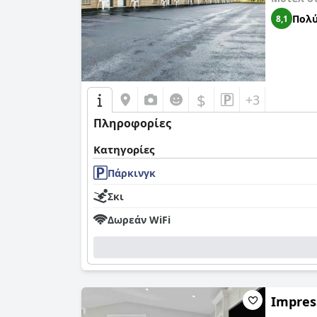
Πολύ
8,1
$
+3
Πληροφορίες
Κατηγορίες
Πάρκινγκ
Σκι
Δωρεάν WiFi
Impres