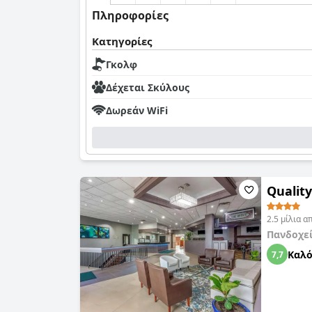
Πληροφορίες
Κατηγορίες
Γκολφ
Δέχεται Σκύλους
Δωρεάν WiFi
Qualit
2.5 μίλια 
Πανδοχε
Καλ
7,7