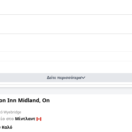
Δείτε περισσότερα
n Inn Midland, On
από Wyebridge
είο στο
Μίντλαντ
 Καλό