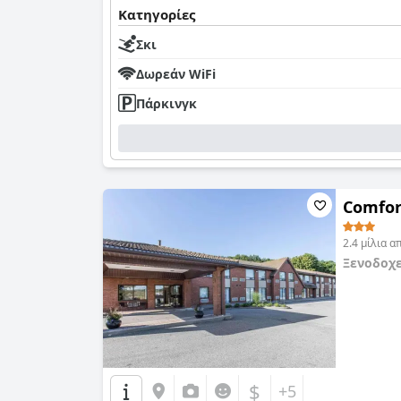
Κατηγορίες
Σκι
Δωρεάν WiFi
Πάρκινγκ
Comfor
2.4 μίλια 
Ξενοδοχ
0,0
$
+5