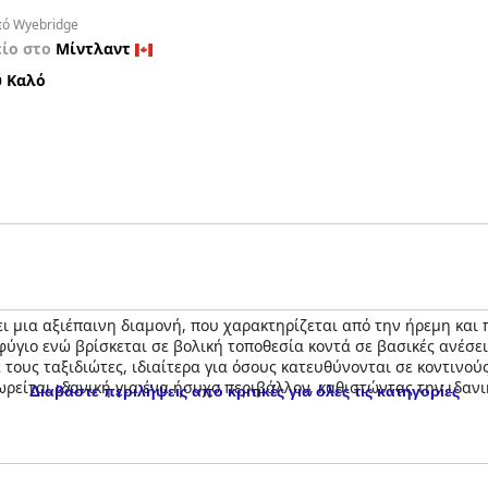
από Wyebridge
είο στο
Μίντλαντ
 Καλό
ι μια αξιέπαινη διαμονή, που χαρακτηρίζεται από την ήρεμη και
ύγιο ενώ βρίσκεται σε βολική τοποθεσία κοντά σε βασικές ανέσει
τους ταξιδιώτες, ιδιαίτερα για όσους κατευθύνονται σε κοντινού
ρείται ιδανική για ένα ήσυχο περιβάλλον, καθιστώντας την ιδανι
Διαβάστε περιλήψεις από κριτικές για όλες τις κατηγορίες
 ευρύχωρα δωμάτια που είναι καλά εξοπλισμένα με πρακτικές ανέ
ρονται ως άνετα, προάγοντας έναν καλό ύπνο και η ευρύχωρη, ορ