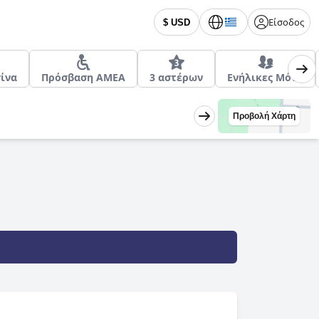
Είσοδος
$ USD
ίνα
Πρόσβαση ΑΜΕΑ
3 αστέρων
Ενήλικες Μόνο
Προβολή Χάρτη