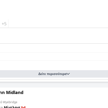
+5
Δείτε περισσότερα
Inn Midland
από Wyebridge
το
Μίντλαντ