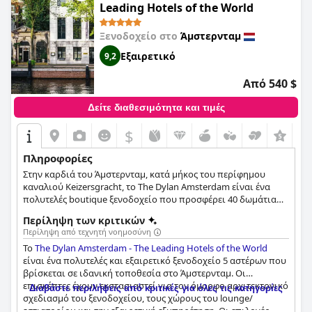
για όλους τους επισκέπτες του.
κριτικές, φαίνεται να έχουν απολαύσει οι περισσότεροι
Leading Hotels of the World
επισκέπτες. Το μεγάλο και σύγχρονο γκαράζ του ξενοδοχείου,
αν και ακριβό, είναι ένας καλός τρόπος για να σταθμεύσετε με
Ξενοδοχείο στο
Άμστερνταμ
ασφάλεια το αυτοκίνητό σας. Το Hotel Okura Amsterdam - The
Leading Hotels of the World φαίνεται να είναι μια εξαιρετική
Εξαιρετικό
9,2
επιλογή για οικογένειες που αναζητούν μια αξέχαστη
διαμονή στο Άμστερνταμ και για επαγγελματίες ταξιδιώτες
Από 540 $
που αναζητούν πολυτελή άνεση κοντά στο συνεδριακό κέντρο
RAI. Συνολικά, το ξενοδοχείο τηρεί την υπόσχεσή του για
Δείτε διαθεσιμότητα και τιμές
πολυτέλεια και εξαιρετικές υπηρεσίες, καθιστώντας το μια
καλή επιλογή για όσους αναζητούν μια παρακμιακή διαμονή.
$
+6
Πληροφορίες
Στην καρδιά του Άμστερνταμ, κατά μήκος του περίφημου
καναλιού Keizersgracht, το The Dylan Amsterdam είναι ένα
πολυτελές boutique ξενοδοχείο που προσφέρει 40 δωμάτια
ειδικά σχεδιασμένα από τον διάσημο Remy Meijers.
Περίληψη των κριτικών
Περίληψη από τεχνητή νοημοσύνη
Το
The Dylan Amsterdam - The Leading Hotels of the World
είναι ένα πολυτελές και εξαιρετικό ξενοδοχείο 5 αστέρων που
βρίσκεται σε ιδανική τοποθεσία στο Άμστερνταμ. Οι
επισκέπτες έχουν εκστασιαστεί για τον όμορφο αρχιτεκτονικό
Διαβάστε περιλήψεις από κριτικές για όλες τις κατηγορίες
σχεδιασμό του ξενοδοχείου, τους χώρους του lounge/
εστιατορίου και την εξαιρετική εξυπηρέτηση. Οι επιλογές