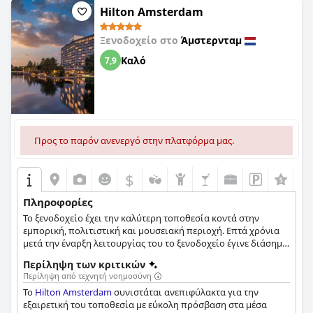
ατμόσφαιρα που θα σας αφήσει με δέος.
Hilton Amsterdam
Ξενοδοχείο στο
Άμστερνταμ
Καλό
7,9
Προς το παρόν ανενεργό στην πλατφόρμα μας.
$
Πληροφορίες
Το ξενοδοχείο έχει την καλύτερη τοποθεσία κοντά στην
εμπορική, πολιτιστική και μουσειακή περιοχή. Επτά χρόνια
μετά την έναρξη λειτουργίας του το ξενοδοχείο έγινε διάσημο
λόγω του John Lennon και της Yoko Ono. Διαθέτει 271 δωμάτια
Περίληψη των κριτικών
με μοντέρνο, σύγχρονο σχεδιασμό.
Περίληψη από τεχνητή νοημοσύνη
Το
Hilton Amsterdam
συνιστάται ανεπιφύλακτα για την
εξαιρετική του τοποθεσία με εύκολη πρόσβαση στα μέσα