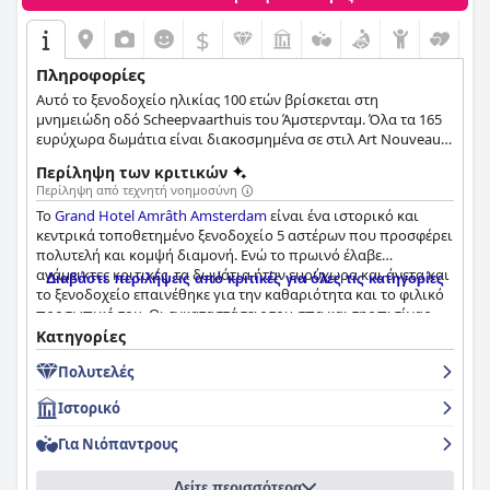
$
Πληροφορίες
Αυτό το ξενοδοχείο ηλικίας 100 ετών βρίσκεται στη
μνημειώδη οδό Scheepvaarthuis του Άμστερνταμ. Όλα τα 165
ευρύχωρα δωμάτια είναι διακοσμημένα σε στιλ Art Nouveau
με πολυτελείς λεπτομέρειες και κομψά έπιπλα.
Περίληψη των κριτικών
Περίληψη από τεχνητή νοημοσύνη
Το
Grand Hotel Amrâth Amsterdam
είναι ένα ιστορικό και
κεντρικά τοποθετημένο ξενοδοχείο 5 αστέρων που προσφέρει
πολυτελή και κομψή διαμονή. Ενώ το πρωινό έλαβε
ανάμεικτες κριτικές, τα δωμάτια ήταν ευρύχωρα και άνετα και
Διαβάστε περιλήψεις από κριτικές για όλες τις κατηγορίες
το ξενοδοχείο επαινέθηκε για την καθαριότητα και το φιλικό
προσωπικό του. Οι εγκαταστάσεις του σπα και της πισίνας
ευχαριστήθηκαν γενικά από τους επισκέπτες, αν και
Κατηγορίες
ορισμένοι σημείωσαν προβλήματα με τη συντήρηση. Η
Πολυτελές
ιστορική γοητεία και η όμορφη αρχιτεκτονική του
ξενοδοχείου το καθιστούν μια εξαιρετική επιλογή για όσους
Ιστορικό
αγαπούν την ιστορία και το vintage vibes. Ενώ ορισμένοι
επισκέπτες θεώρησαν ότι το ξενοδοχείο δεν ανταποκρινόταν
Για Νιόπαντρους
πλήρως στη διαβάθμισή του σε 5 αστέρια, συνολικά, το
Grand
Hotel Amrâth Amsterdam
είναι μια υπέροχη επιλογή για μια
Δείτε περισσότερα