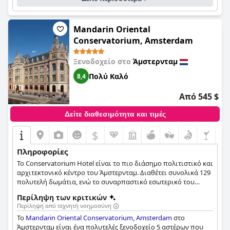
αξέχαστη και πολυτελή διαμονή.
Mandarin Oriental
Conservatorium, Amsterdam
Ξενοδοχείο στο
Άμστερνταμ
Πολύ Καλό
8,4
Από 545 $
Δείτε διαθεσιμότητα και τιμές
$
Πληροφορίες
Το Conservatorium Hotel είναι το πιο διάσημο πολιτιστικό και
αρχιτεκτονικό κέντρο του Άμστερνταμ. Διαθέτει συνολικά 129
πολυτελή δωμάτια, ενώ το συναρπαστικό εσωτερικό του
κτιρίου, το διαχρονικό στυλ, τα ιταλικά έπιπλα και τα
Περίληψη των κριτικών
ασιατικά χαλιά το καθιστούν μοναδικό στο είδος του.
Περίληψη από τεχνητή νοημοσύνη
Το
Mandarin Oriental Conservatorium, Amsterdam
στο
Άμστερνταμ είναι ένα πολυτελές ξενοδοχείο 5 αστέρων που