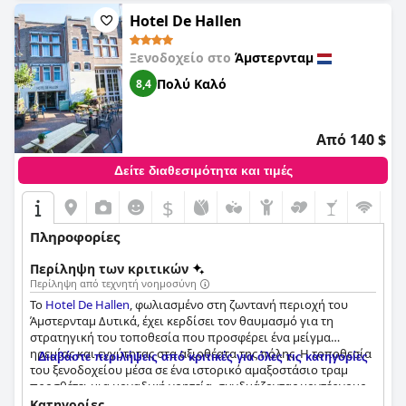
του.
Hotel De Hallen
Ξενοδοχείο στο
Άμστερνταμ
Πολύ Καλό
8,4
Από 140 $
Δείτε διαθεσιμότητα και τιμές
$
Πληροφορίες
Περίληψη των κριτικών
Περίληψη από τεχνητή νοημοσύνη
Το
Hotel De Hallen
, φωλιασμένο στη ζωντανή περιοχή του
Άμστερνταμ Δυτικά, έχει κερδίσει τον θαυμασμό για τη
στρατηγική του τοποθεσία που προσφέρει ένα μείγμα
ηρεμίας και εγγύτητας στα αξιοθέατα της πόλης. Η τοποθεσία
Διαβάστε περιλήψεις από κριτικές για όλες τις κατηγορίες
του ξενοδοχείου μέσα σε ένα ιστορικό αμαξοστάσιο τραμ
προσθέτει μια μοναδική γοητεία, συνδυάζοντας μοντέρνους,
κομψούς εσωτερικούς χώρους με γοητευτική ιστορική
Κατηγορίες