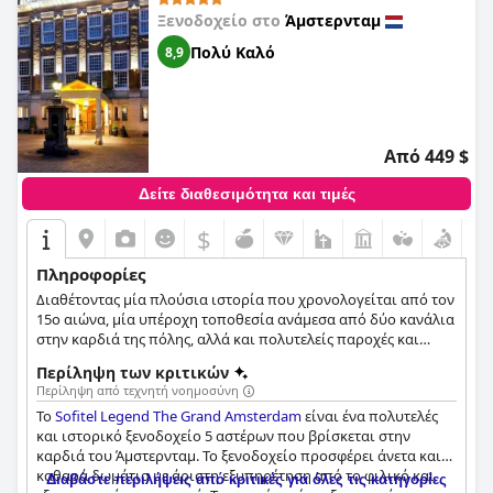
Ξενοδοχείο στο
Άμστερνταμ
Πολύ Καλό
8,9
Από 449 $
Δείτε διαθεσιμότητα και τιμές
$
Πληροφορίες
Διαθέτοντας μία πλούσια ιστορία που χρονολογείται από τον
15ο αιώνα, μία υπέροχη τοποθεσία ανάμεσα από δύο κανάλια
στην καρδιά της πόλης, αλλά και πολυτελείς παροχές και
υπηρεσίες, το Sofitel Legend The Grand Amsterdam πρόκειται
Περίληψη των κριτικών
για έναν εξαιρετικό προορισμό για κάθε επισκέπτη που
Περίληψη από τεχνητή νοημοσύνη
επιθυμεί να ζήσει την εμπειρία μιας πολυτελούς και στιλάτης
Το
Sofitel Legend The Grand Amsterdam
είναι ένα πολυτελές
διαμονής στην πόλη. Εκτός από τη διαμονή, οι επισκέπτες
και ιστορικό ξενοδοχείο 5 αστέρων που βρίσκεται στην
μπορούν επίσης να απολαύσουν γκουρμέ πιάτα,
καρδιά του Άμστερνταμ. Το ξενοδοχείο προσφέρει άνετα και
αναζωογονητικές περιποιήσεις σπα, καθώς και 19 αίθουσες
καθαρά δωμάτια με άριστη εξυπηρέτηση από το φιλικό και
συνεδρίων και εκδηλώσεων που θα κάνουν τη διαμονή κάθε
Διαβάστε περιλήψεις από κριτικές για όλες τις κατηγορίες