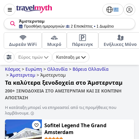
Άμστερνταμ
Προσθήκη ημερομηνιών
2 Επισκέπτες
1 Δωμάτιο
Δωρεάν WiFi
Μικρό
Πάρκινγκ
Ενήλικες Μόνο
Εύρος τιμών
Κατάταξη με
Κόσμος
>
Ευρώπη
>
Ολλανδία
>
Βόρεια Ολλανδία
>
Άμστερνταμ
>
Άμστερνταμ
Τα καλύτερα ξενοδοχεία στο Άμστερνταμ
200+ ΞΕΝΟΔΟΧΕΙΑ ΣΤΟ ΑΜΣΤΕΡΝΤΑΜ ΚΑΙ ΣΕ ΚΟΝΤΙΝΗ
ΑΠΟΣΤΑΣΗ
Η κατάταξη μπορεί να επηρεαστεί από τις προμήθειες που
λαμβάνουμε.
Sofitel Legend The Grand
Amsterdam