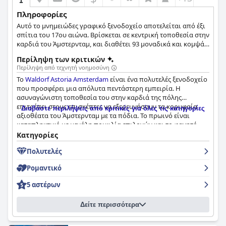
Πληροφορίες
Αυτό το μνημειώδες γραφικό ξενοδοχείο αποτελείται από έξι
σπίτια του 17ου αιώνα. Βρίσκεται σε κεντρική τοποθεσία στην
καρδιά του Άμστερνταμ, και διαθέτει 93 μοναδικά και κομψά
διακοσμημένα δωμάτια τα οποία συνθέτουν μια διαχρονική
Περίληψη των κριτικών
ατμόσφαιρα.
Περίληψη από τεχνητή νοημοσύνη
Το
Waldorf Astoria Amsterdam
είναι ένα πολυτελές ξενοδοχείο
που προσφέρει μια απόλυτα πεντάστερη εμπειρία. Η
ασυναγώνιστη τοποθεσία του στην καρδιά της πόλης
επιτρέπει στους επισκέπτες να εξερευνήσουν τα κορυφαία
Διαβάστε περιλήψεις από κριτικές για όλες τις κατηγορίες
αξιοθέατα του Άμστερνταμ με τα πόδια. Το πρωινό είναι
καταπληκτικό με μεγάλη ποικιλία επιλογών και το φαγητό
στο δωμάτιο είναι επίσης δημοφιλές. Τα ευρύχωρα και
Κατηγορίες
όμορφα δωμάτια είναι άνετα και καθαρά, ενώ τα δωμάτια που
Πολυτελές
βρίσκονται στην πλευρά του καναλιού προσφέρουν υπέροχη
θέα. Οι επισκέπτες επαινούν τα εξαιρετικά επίπεδα
Ρομαντικό
καθαριότητας του ξενοδοχείου και την εξαιρετική
εξυπηρέτηση από το προσωπικό, καθιστώντας το ένα ήσυχο
5 αστέρων
και καθαρό καταφύγιο. Το προσωπικό περιγράφεται ως
φιλόξενο, επαγγελματικό, προσεκτικό, εξαιρετικό και φιλικό
Δείτε περισσότερα
με μια προσωπική πινελιά που κάνει τους επισκέπτες να
αισθάνονται ευπρόσδεκτοι. Συνολικά, το
Waldorf Astoria
Amsterdam
προσφέρει cinq étoiles με μια φανταστική