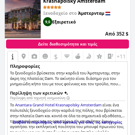
Krasnapolsky Amsterdam
αρχιτεκτονική στο Άμστερνταμ.
Ξενοδοχείο στο
Άμστερνταμ
Εξαιρετικό
9,0
Από 352 $
Δείτε διαθεσιμότητα και τιμές
$
+11
Πληροφορίες
Το ξενοδοχείο βρίσκεται στην καρδιά του Άμστερνταμ, στην
άκρη της πλατείας Dam. Το ακίνητο είναι διάσημο για τον
μνημειώδη κήπο του με τους φοίνικες και τον τρούλο, που
χρονολογείται από τη δεκαετία του 1880. Το ξενοδοχείο
Περίληψη των κριτικών
διαθέτει το "Village on the Dam" και μια αποβάθρα για την
Περίληψη από τεχνητή νοημοσύνη
αποβίβαση σκαφών. Το 5 αστέρων Grand Hotel Krasnapolsky
Το
Anantara Grand Hotel Krasnapolsky Amsterdam
είναι ένα
είναι το μεγαλύτερο ξενοδοχείο στις χώρες της Μπενελούξ και
πολυτελές ξενοδοχείο στην καρδιά της πόλης, που βρίσκεται
στα 468 του προσφέρει πολυτελή καταλύματα για όσους
στην πλατεία Dam και κοντά σε όλα τα σημαντικά αξιοθέατα,
ταξιδεύουν για αναψυχή αλλά και για επαγγελματικούς
τα καταστήματα και τα εστιατόρια. Οι επισκέπτες έχουν
λόγους.
Διαβάστε περιλήψεις από κριτικές για όλες τις κατηγορίες
αγαπήσει την εκπληκτική ποιότητα του μπουφέ πρωινού του,
τα ευρύχωρα και άνετα δωμάτια με τα έπιπλα υψηλής