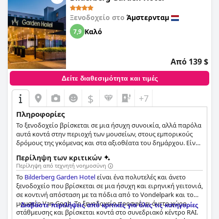
σύντομο διάλειμμα και θεωρούν ότι αξίζει την τιμή του.
Συνολικά, το Kimpton De Witt Amsterdam προσφέρει μια
Ξενοδοχείο στο
Άμστερνταμ
φανταστική και αξέχαστη εμπειρία με εξαιρετικές
Καλό
7,9
εγκαταστάσεις και υπηρεσίες.
Από 139 $
Δείτε διαθεσιμότητα και τιμές
$
+7
Πληροφορίες
Το ξενοδοχείο βρίσκεται σε μια ήσυχη συνοικία, αλλά παρόλα
αυτά κοντά στην περιοχή των μουσείων, στους εμπορικούς
δρόμους της γκόμενας και στα αξιοθέατα του δημάρχου. Είναι
ιδανικό μέρος για όσους θέλουν να εξερευνήσουν την πόλη
Περίληψη των κριτικών
καθώς και για όσους βρίσκονται σε επαγγελματικό ταξίδι. Και
Περίληψη από τεχνητή νοημοσύνη
τα 124 δωμάτια προσφέρουν σύγχρονες ανέσεις.
Το
Bilderberg Garden Hotel
είναι ένα πολυτελές και άνετο
ξενοδοχείο που βρίσκεται σε μια ήσυχη και ειρηνική γειτονιά,
σε κοντινή απόσταση με τα πόδια από το Vondelpark και το
μουσείο Van Gogh. Το ξενοδοχείο προσφέρει άνετο χώρο
Διαβάστε περιλήψεις από κριτικές για όλες τις κατηγορίες
στάθμευσης και βρίσκεται κοντά στο συνεδριακό κέντρο RAI.