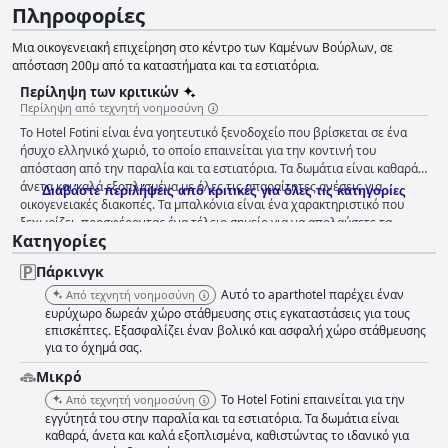
Πληροφορίες
Μια οικογενειακή επιχείρηση στο κέντρο των Καμένων Βούρλων, σε
απόσταση 200μ από τα καταστήματα και τα εστιατόρια.
Περίληψη των κριτικών
Περίληψη από τεχνητή νοημοσύνη
Το Hotel Fotini είναι ένα γοητευτικό ξενοδοχείο που βρίσκεται σε ένα
ήσυχο ελληνικό χωριό, το οποίο επαινείται για την κοντινή του
απόσταση από την παραλία και τα εστιατόρια. Τα δωμάτια είναι καθαρά,
άνετα και καλά εξοπλισμένα με όλες τις απαραίτητες ανέσεις για
Διαβάστε περιλήψεις από κριτικές για όλες τις κατηγορίες
οικογενειακές διακοπές. Τα μπαλκόνια είναι ένα χαρακτηριστικό που
ξεχωρίζει, προσφέροντας ένα τέλειο σημείο για να απολαύσετε τα
Κατηγορίες
ελληνικά ηλιοβασιλέματα. Το ξενοδοχείο είναι ιδιαίτερα υπερήφανο για
τη διατήρηση ενός άψογου επιπέδου καθαριότητας, με τους επισκέπτες
Πάρκινγκ
να επαινούν συνεχώς τα πεντακάθαρα και εξαιρετικά άνετα καταλύματα.
Το προσωπικό, που διοικείται από μια φιλόξενη και εξυπηρετική
Αυτό το aparthotel παρέχει έναν
Από τεχνητή νοημοσύνη
οικογένεια, είναι φιλικό, ευγενικό και πάντα διαθέσιμο να βοηθήσει τους
ευρύχωρο δωρεάν χώρο στάθμευσης στις εγκαταστάσεις για τους
επισκέπτες με κάθε δυνατό τρόπο. Συνολικά, το Hotel Fotini είναι μια
επισκέπτες. Εξασφαλίζει έναν βολικό και ασφαλή χώρο στάθμευσης
για το όχημά σας.
εξαιρετική επιλογή για όσους αναζητούν μια ήσυχη και οικεία
ατμόσφαιρα με προσεκτικούς οικοδεσπότες που κάνουν το κάτι
Μικρό
παραπάνω για να εξασφαλίσουν ότι η διαμονή όλων θα είναι αξέχαστη.
Το Hotel Fotini επαινείται για την
Από τεχνητή νοημοσύνη
εγγύτητά του στην παραλία και τα εστιατόρια. Τα δωμάτια είναι
καθαρά, άνετα και καλά εξοπλισμένα, καθιστώντας το ιδανικό για