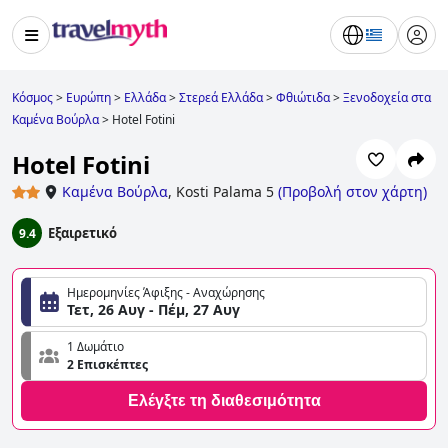
Κόσμος
>
Ευρώπη
>
Ελλάδα
>
Στερεά Ελλάδα
>
Φθιώτιδα
>
Ξενοδοχεία στα
Καμένα Βούρλα
>
Hotel Fotini
Hotel Fotini
Καμένα Βούρλα
,
Kosti Palama 5
(
Προβολή στον χάρτη
)
Εξαιρετικό
9.4
Ημερομηνίες Άφιξης - Αναχώρησης
Τετ, 26 Αυγ - Πέμ, 27 Αυγ
1 Δωμάτιο
2 Επισκέπτες
Ελέγξτε τη διαθεσιμότητα