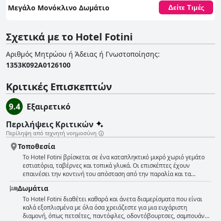
Μεγάλο Μονόκλινο Δωμάτιο
Δείτε Τιμές
Σχετικά με το Hotel Fotini
Αριθμός Μητρώου ή Άδειας ή Γνωστοποίησης
:
1353Κ092Α0126100
Κριτικές Επισκεπτών
9.4
Εξαιρετικό
Περιλήψεις Κριτικών
Περίληψη από τεχνητή νοημοσύνη
Τοποθεσία
Το Hotel Fotini βρίσκεται σε ένα καταπληκτικό μικρό χωριό γεμάτο
εστιατόρια, ταβέρνες και τοπικά γλυκά. Οι επισκέπτες έχουν
επαινέσει την κοντινή του απόσταση από την παραλία και τα
εστιατόρια, καθώς όλα είναι εύκολα προσβάσιμα με τα πόδια. Ενώ
Δωμάτια
βρίσκεται στο κέντρο της πόλης, η τοποθεσία περιγράφεται ως
πολύ ήρεμη. Το προσωπικό είναι φιλικό και το πρωινό είναι τέλειο.
Το Hotel Fotini διαθέτει καθαρά και άνετα διαμερίσματα που είναι
Το ξενοδοχείο βρίσκεται επίσης σε βολική τοποθεσία κοντά σε
καλά εξοπλισμένα με όλα όσα χρειάζεστε για μια ευχάριστη
θερμές πηγές και την παραλία που απέχει μόλις 5 λεπτά με τα
διαμονή, όπως πετσέτες, παντόφλες, οδοντόβουρτσες, σαμπουάν