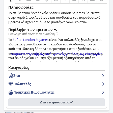
Πληροφορίες
Το επιβλητικό ξενοδοχείο Sofitel London St James βρίσκεται
στην καρδιά του Λονδίνου και συνδυάζει τον παραδοσιακό
βρετανικό σχεδιασμό με το μοντέρνο γαλλικό στυλ.
Περίληψη των κριτικών
Περίληψη από τεχνητή νοημοσύνη
Το
Sofitel London St James
είναι ένα πολυτελές ξενοδοχείο με
εξαιρετική τοποθεσία στην καρδιά του Λονδίνου, που το
καθιστά ιδανική βάση για περιηγήσεις στα αξιοθέατα. Οι
επισκέπτες εκστασιάζονται για τα άνετα και καθαρά δωμάτια
Διαβάστε περιλήψεις από κριτικές για όλες τις κατηγορίες
του ξενοδοχείου και την εξαιρετική εξυπηρέτηση από το
επαγγελματικό και εξυπηρετικό προσωπικό. Η εμπειρία του
πρωινού του ξενοδοχείου μπορεί να διαφέρει, αλλά συνολικά
Κατηγορίες
αξίζει να δοκιμάσετε. Τα κρεβάτια είναι εξαιρετικά άνετα,
Σπα
καθιστώντας τον ύπνο σας υπέροχο. Το ξενοδοχείο αποπνέει
πολυτέλεια με την εκπληκτική εσωτερική διακόσμηση και τις
Πολυτελές
εξαιρετικές εγκαταστάσεις του, καθιστώντας το μια εξαιρετική
επιλογή για τους επισκέπτες που αναζητούν μια υψηλού
Πρακτικές Bιωσιμότητας
επιπέδου απόδραση από την πόλη. Αν και ακριβό, το
Sofitel
London St James
αξίζει κάθε δεκάρα ως μια πολυτελής
Δείτε περισσότερα
απόλαυση που είναι επίσης προσιτή. Συνιστάται
ανεπιφύλακτα από τους επισκέπτες και θεωρείται ένα από τα
καλύτερα ξενοδοχεία στο Λονδίνο.