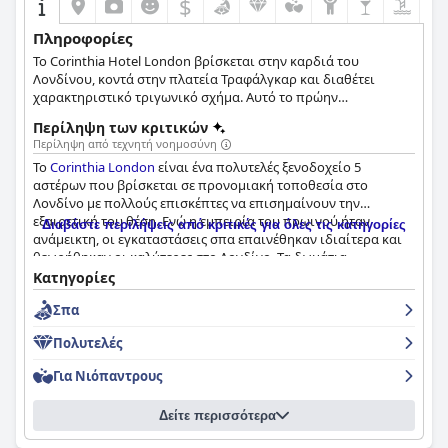
$
Πληροφορίες
Το Corinthia Hotel London βρίσκεται στην καρδιά του
Λονδίνου, κοντά στην πλατεία Τραφάλγκαρ και διαθέτει
χαρακτηριστικό τριγωνικό σχήμα. Αυτό το πρώην
κυβερνητικό κτίριο είχε μια ταραχώδη ιστορία μέχρι που
Περίληψη των κριτικών
ξανάνοιξε σαν ξενοδοχείο το 2011.
Περίληψη από τεχνητή νοημοσύνη
Το
Corinthia London
είναι ένα πολυτελές ξενοδοχείο 5
αστέρων που βρίσκεται σε προνομιακή τοποθεσία στο
Λονδίνο με πολλούς επισκέπτες να επισημαίνουν την
εξαιρετική του θέση. Ενώ η εμπειρία του πρωινού ήταν
Διαβάστε περιλήψεις από κριτικές για όλες τις κατηγορίες
ανάμεικτη, οι εγκαταστάσεις σπα επαινέθηκαν ιδιαίτερα και
θεωρήθηκαν οι καλύτερες στο Λονδίνο. Τα δωμάτια
περιγράφηκαν ως πολυτελή και όμορφα διακοσμημένα, αν και
Κατηγορίες
ορισμένοι επισκέπτες είχαν προβλήματα με την καθαριότητα
Σπα
και την εξυπηρέτηση. Ωστόσο, το εξαιρετικό προσωπικό έκανε
τα πάντα για να κάνει τους επισκέπτες να αισθάνονται
Πολυτελές
ευπρόσδεκτοι και άνετοι. Συνολικά, το
Corinthia London
θεωρείται ένα από τα καλύτερα ξενοδοχεία στο Λονδίνο με
Για Νιόπαντρους
κορυφαίες εγκαταστάσεις και υπηρεσίες που αξίζουν
πραγματικά τη βαθμολογία 5 αστέρων. Αν ψάχνετε για μια
Δείτε περισσότερα
πραγματικά πολυτελή εμπειρία στο Λονδίνο, το
Corinthia
London
αξίζει σίγουρα να το ελέγξετε.