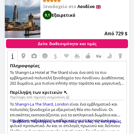
Ξενοδοχείο στο
Λονδίνο
Εξαιρετικό
9,1
Από 729 $
Δείτε διαθεσιμότητα και τιμές
$
Πληροφορίες
Το Shangri-La Hotel at The Shard είναι ένα από τα πιο
εμβληματικά πολυτελή ξενοδοχεία του Λονδίνου. Διαθέτοντας
202 δωμάτια, μια πισίνα infinity στην ταράτσα και μαγευτική
πανοραμική θέα σε ολόκληρη την πόλη, καθώς και ένα 24ωρο
Περίληψη των κριτικών
γυμναστήριο και εξαιρετικές γαστρονομικές επιλογές, το
Περίληψη από τεχνητή νοημοσύνη
ξενοδοχείο αυτό θα κάνει τη διαμονή κάθε επισκέπτη
Το
Shangri-La The Shard, London
είναι ένα εμβληματικό και
βασιλική. Το ξενοδοχείο διαθέτει επίσης μεγάλους χώρους
πολυτελές ξενοδοχείο με εξαιρετική θέα στο Λονδίνο. Οι
συνεδρίων και εκδηλώσεων, καθώς και παραμυθένιους
επισκέπτες εκστασιάζονται για τα εκπληκτικά δωμάτια και
χώρους όπου οι επισκέπτες μπορούν να διοργανώσουν τον
την άψογη καθαριότητα, καθώς και για το προσεκτικό και
γάμο των ονείρων τους.
Διαβάστε περιλήψεις από κριτικές για όλες τις κατηγορίες
φιλικό προσωπικό. Αν και οι επιλογές πρωινού και δείπνου
έλαβαν ανάμεικτες κριτικές, η πισίνα του ξενοδοχείου και οι