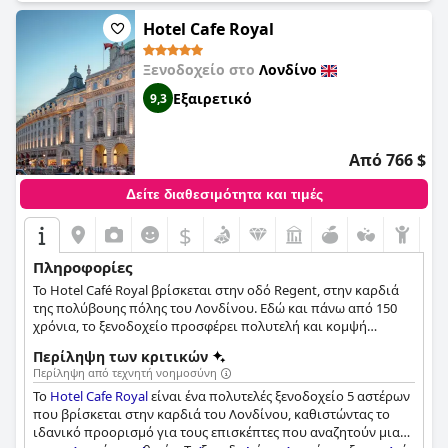
και ιδιαίτερα συνιστώμενο εύρημα για όσους εκτιμούν την
ποιότητα και την πολυτέλεια των σημείων αναφοράς.
Hotel Cafe Royal
Ξενοδοχείο στο
Λονδίνο
Εξαιρετικό
9,3
Από 766 $
Δείτε διαθεσιμότητα και τιμές
$
Πληροφορίες
Το Hotel Café Royal βρίσκεται στην οδό Regent, στην καρδιά
της πολύβουης πόλης του Λονδίνου. Εδώ και πάνω από 150
χρόνια, το ξενοδοχείο προσφέρει πολυτελή και κομψή
διαμονή σε όλους τους επισκέπτες του, ενώ ταυτόχρονα
Περίληψη των κριτικών
αποτελεί αγαπημένο χώρο πολλών διάσημων
Περίληψη από τεχνητή νοημοσύνη
προσωπικοτήτων. Το ξενοδοχείο διαθέτει ένα ολιστικό σπα
Το
Hotel Cafe Royal
είναι ένα πολυτελές ξενοδοχείο 5 αστέρων
και γυμναστήριο, όπου οι επισκέπτες μπορούν να
που βρίσκεται στην καρδιά του Λονδίνου, καθιστώντας το
χαλαρώσουν και να αναζωογονήσουν το σώμα, το μυαλό και
ιδανικό προορισμό για τους επισκέπτες που αναζητούν μια
την ψυχή τους, καθώς και ένα εξαιρετικό εστιατόριο, όπου