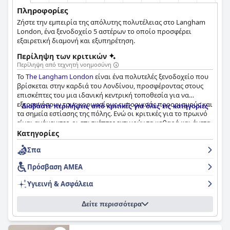
Πληροφορίες
Ζήστε την εμπειρία της απόλυτης πολυτέλειας στο Langham
London, ένα ξενοδοχείο 5 αστέρων το οποίο προσφέρει
εξαιρετική διαμονή και εξυπηρέτηση.
Περίληψη των κριτικών
Περίληψη από τεχνητή νοημοσύνη
Το
The Langham London
είναι ένα πολυτελές ξενοδοχείο που
βρίσκεται στην καρδιά του Λονδίνου, προσφέροντας στους
επισκέπτες του μια ιδανική κεντρική τοποθεσία για να
εξερευνήσουν τους κορυφαίους εμπορικούς προορισμούς και
Διαβάστε περιλήψεις από κριτικές για όλες τις κατηγορίες
τα σημεία εστίασης της πόλης. Ενώ οι κριτικές για το πρωινό
είναι ανάμεικτες, οι επισκέπτες εκτιμούν τα καθαρά και άνετα
δωμάτια, ενώ ορισμένοι επισημαίνουν τα πολυτελή κρεβάτια
Κατηγορίες
και κλινοσκεπάσματα. Η εξαιρετική καθαριότητα και το
Σπα
αφοσιωμένο, φιλόξενο προσωπικό του ξενοδοχείου
επαινούνται ιδιαίτερα, όπως και το σπα, το οποίο προσφέρει
Πρόσβαση ΑΜΕΑ
έναν πλήρη κατάλογο θεραπειών. Το
The Langham London
είναι ένα ξενοδοχείο πέντε αστέρων που υπόσχεται μια
Υγιεινή & Ασφάλεια
εξαιρετική εμπειρία με πολλούς επισκέπτες να το
χαρακτηρίζουν ως ένα από τα καλύτερα ξενοδοχεία στον
Δείτε περισσότερα
κόσμο. Συνολικά, το
The Langham London
είναι ένα κορυφαίο
κατάλυμα που προσφέρει προσιτή πολυτέλεια και είναι
ιδανικό για τους επισκέπτες που εκτιμούν τα καλύτερα