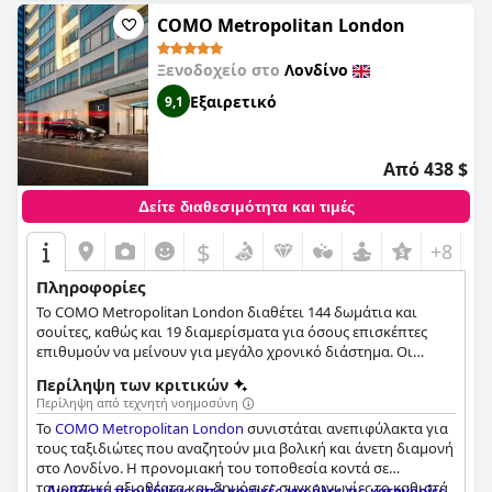
βρίσκουν βολικές και καλά εξοπλισμένες, ενώ άλλοι
COMO Metropolitan London
θεώρησαν ότι ήταν πολύ μικρές και δεν είχαν επαρκή
εξοπλισμό. Συνολικά, το
Novotel London Canary Wharf
Ξενοδοχείο στο
Λονδίνο
προσφέρει άνετη και προσιτή πολυτέλεια σε μια εξαιρετική
τοποθεσία.
Εξαιρετικό
9,1
Από 438 $
Δείτε διαθεσιμότητα και τιμές
$
+8
Πληροφορίες
Το COMO Metropolitan London διαθέτει 144 δωμάτια και
σουίτες, καθώς και 19 διαμερίσματα για όσους επισκέπτες
επιθυμούν να μείνουν για μεγάλο χρονικό διάστημα. Οι
επισκέπτες μπορούν να απολαύσουν διεθνή κουζίνα στο
Περίληψη των κριτικών
εξαιρετικό εστιατόριο, εγκαταστάσεις σπα και ευεξίας
Περίληψη από τεχνητή νοημοσύνη
εμπνευσμένες από την Ασία και εξατομικευμένη εξυπηρέτηση
Το
COMO Metropolitan London
συνιστάται ανεπιφύλακτα για
που θα κάνει τον καθένα να νιώθει σαν βασιλιάς.
τους ταξιδιώτες που αναζητούν μια βολική και άνετη διαμονή
στο Λονδίνο. Η προνομιακή του τοποθεσία κοντά σε
τουριστικά αξιοθέατα και δημόσιες συγκοινωνίες το καθιστά
Διαβάστε περιλήψεις από κριτικές για όλες τις κατηγορίες