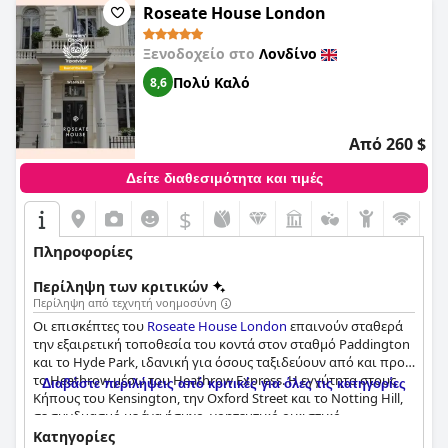
Roseate House London
Ξενοδοχείο στο
Λονδίνο
Πολύ Καλό
8,6
Από 260 $
Δείτε διαθεσιμότητα και τιμές
$
Πληροφορίες
Περίληψη των κριτικών
Περίληψη από τεχνητή νοημοσύνη
Οι επισκέπτες του
Roseate House London
επαινούν σταθερά
την εξαιρετική τοποθεσία του κοντά στον σταθμό Paddington
και το Hyde Park, ιδανική για όσους ταξιδεύουν από και προς
το Heathrow μέσω του Heathrow Express. Η εγγύτητα στους
Διαβάστε περιλήψεις από κριτικές για όλες τις κατηγορίες
Κήπους του Kensington, την Oxford Street και το Notting Hill,
σε συνδυασμό με ένα ήσυχο, γοητευτικό οικιστικό
περιβάλλον, ενισχύει την ελκυστικότητά του. Αυτή η
Κατηγορίες