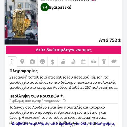
Εξαιρετικό
9,4
Από 752 $
Δείτε διαθεσιμότητα και τιμές
$
Πληροφορίες
Σε ιδανική τοποθεσία στις όχθες του ποταμού Τάμεση, το
ξενοδοχείο αυτό είναι το πιο διάσημο πεντάστερο πολυτελές
ξενοδοχείο στο κεντρικό Λονδίνο. Διαθέτει 267 πολυτελή και
κομψά διακοσμημένα δωμάτια και σουίτες, εξαιρετικές
Περίληψη των κριτικών
γαστρονομικές επιλογές και μπαρ, ένα αναζωογονητικό σπα
Περίληψη από τεχνητή νοημοσύνη
όπου μπορείτε να χαλαρώσετε, καθώς και μια βολική
Το Savoy στο Λονδίνο είναι ένα πολυτελές και ιστορικό
τοποθεσία που δίνει τη δυνατότητα στους επισκέπτες να
ξενοδοχείο που προσφέρει εξαιρετική εξυπηρέτηση και
εξερευνήσουν όλα τα μαγαζιά και τα αξιοθέατα τριγύρω.
άνεση. Η κεντρική του τοποθεσία είναι ιδανική για να
εξερευνήσετε τα κορυφαία αξιοθέατα, τα καταστήματα, τα
Διαβάστε περιλήψεις από κριτικές για όλες τις κατηγορίες