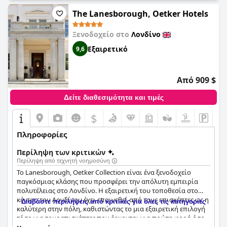
The Lanesborough, Oetker Hotels
Ξενοδοχείο στο
Λονδίνο
Εξαιρετικό
9,6
Από 909 $
Δείτε διαθεσιμότητα και τιμές
$
Πληροφορίες
Περίληψη των κριτικών
Περίληψη από τεχνητή νοημοσύνη
Το Lanesborough, Oetker Collection είναι ένα ξενοδοχείο
παγκόσμιας κλάσης που προσφέρει την απόλυτη εμπειρία
πολυτέλειας στο Λονδίνο. Η εξαιρετική του τοποθεσία στο
κέντρο του Λονδίνου έχει επαινεθεί από τους επισκέπτες ως η
Διαβάστε περιλήψεις από κριτικές για όλες τις κατηγορίες
καλύτερη στην πόλη, καθιστώντας το μια εξαιρετική επιλογή
τόσο για τους επισκέπτες που έρχονται για πρώτη φορά όσο