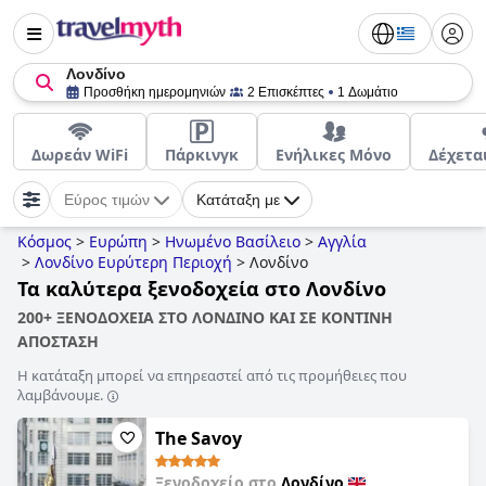
Λονδίνο
Προσθήκη ημερομηνιών
2 Επισκέπτες
1 Δωμάτιο
Δωρεάν WiFi
Πάρκινγκ
Ενήλικες Μόνο
Δέχετα
Εύρος τιμών
Κατάταξη με
Κόσμος
>
Ευρώπη
>
Ηνωμένο Βασίλειο
>
Αγγλία
>
Λονδίνο Ευρύτερη Περιοχή
>
Λονδίνο
Τα καλύτερα ξενοδοχεία στο Λονδίνο
200+ ΞΕΝΟΔΟΧΕΙΑ ΣΤΟ ΛΟΝΔΙΝΟ ΚΑΙ ΣΕ ΚΟΝΤΙΝΗ
ΑΠΟΣΤΑΣΗ
Η κατάταξη μπορεί να επηρεαστεί από τις προμήθειες που
λαμβάνουμε.
The Savoy
Ξενοδοχείο στο
Λονδίνο