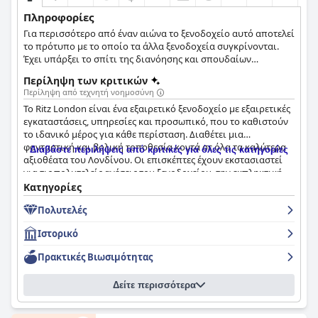
Πληροφορίες
Για περισσότερο από έναν αιώνα το ξενοδοχείο αυτό αποτελεί
το πρότυπο με το οποίο τα άλλα ξενοδοχεία συγκρίνονται.
Έχει υπάρξει το σπίτι της διανόησης και σπουδαίων
προσωπικοτήτων από το 1906.
Περίληψη των κριτικών
Περίληψη από τεχνητή νοημοσύνη
Το Ritz London είναι ένα εξαιρετικό ξενοδοχείο με εξαιρετικές
εγκαταστάσεις, υπηρεσίες και προσωπικό, που το καθιστούν
το ιδανικό μέρος για κάθε περίσταση. Διαθέτει μια
φανταστική και βολική τοποθεσία κοντά σε όλα τα καλύτερα
Διαβάστε περιλήψεις από κριτικές για όλες τις κατηγορίες
αξιοθέατα του Λονδίνου. Οι επισκέπτες έχουν εκστασιαστεί
για τις πολυτελείς ανέσεις του ξενοδοχείου, την εκπληκτική
διακόσμηση και την άψογη καθαριότητα σε κάθε χώρο. Το
Κατηγορίες
πρωινό και το δείπνο είναι αξέχαστα με νόστιμο φαγητό και
Πολυτελές
εξαιρετική ποιότητα. Τα κρεβάτια είναι εξαιρετικά άνετα και
ιδανικά για έναν καλό ύπνο. Ο ιστορικός και πολυτελής
Ιστορικό
χαρακτήρας του ξενοδοχείου προσθέτει στη γοητεία του,
καθιστώντας το ένα must-visit για όποιον εκτιμά τα αξιοθέατα
Πρακτικές Bιωσιμότητας
και θέλει να μεταφερθεί πίσω στο χρόνο. Συνολικά, το
The Ritz
London
είναι ένα παραδοσιακό ξενοδοχείο κορυφαίας
Δείτε περισσότερα
κατηγορίας που προσφέρει μια μαγική εμπειρία σε ένα
εντελώς παρακμιακό περιβάλλον.