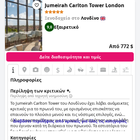
Jumeirah Carlton Tower London
Ξενοδοχείο στο
Λονδίνο
Εξαιρετικό
9,0
Από 772 $
Δείτε διαθεσιμότητα και τιμές
$
Πληροφορίες
Περίληψη των κριτικών
Περίληψη από τεχνητή νοημοσύνη
Το Jumeirah Carlton Tower του Λονδίνου έχει λάβει ανάμεικτες
κριτικές για το πρωινό του, με ορισμένους επισκέπτες να
επαινούν το πλούσιο μενού και τις νόστιμες επιλογές, ενώ
άλλοι παραπονέθηκαν για την αργή εξυπηρέτηση και τα λάθη
Διαβάστε περιλήψεις από κριτικές για όλες τις κατηγορίες
που έγιναν κατά τη διάρκεια του πρωινού. Τα εστιατόρια του
ξενοδοχείου έχουν επαινεθεί για τις θεϊκές προσφορές τους,
αλλά ορισμένοι επισκέπτες βρήκαν το επιπλέον κόστος για το
Κατηγορίες